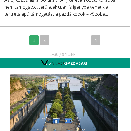
Az új közös agrárpolitika (KAP) keretei között korábban
nem támogatott területek után is igénybe vehetik a
területalapú támogatást a gazdálkodók – közölte
közösségi oldalán Feldman Zsolt, az Agrárminisztérium
államtitkára.
...
1
2
4
1-30 / 94 cikk