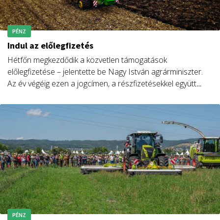
PÉNZ
Indul az előlegfizetés
Hétfőn megkezdődik a közvetlen támogatások
előlegfizetése – jelentette be Nagy István agrárminiszter.
Az év végéig ezen a jogcímen, a részfizetésekkel együtt
mintegy 277 milliárd forint jut el a gazdálkodókhoz.
PÉNZ