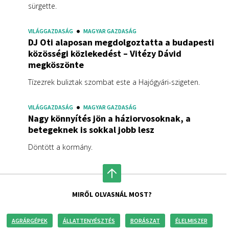
sürgette.
VILÁGGAZDASÁG
MAGYAR GAZDASÁG
DJ Oti alaposan megdolgoztatta a budapesti
közösségi közlekedést – Vitézy Dávid
megköszönte
Tízezrek buliztak szombat este a Hajógyári-szigeten.
VILÁGGAZDASÁG
MAGYAR GAZDASÁG
Nagy könnyítés jön a háziorvosoknak, a
betegeknek is sokkal jobb lesz
Döntött a kormány.
MIRŐL OLVASNÁL MOST?
AGRÁRGÉPEK
ÁLLATTENYÉSZTÉS
BORÁSZAT
ÉLELMISZER