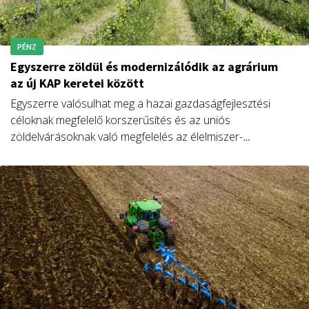
PÉNZ
Egyszerre zöldül és modernizálódik az agrárium
az új KAP keretei között
Egyszerre valósulhat meg a hazai gazdaságfejlesztési
céloknak megfelelő korszerűsítés és az uniós
zöldelvárásoknak való megfelelés az élelmiszer-
gazdaságban – mondta egy konferencián Feldman Zsolt
agrárállamtitkár.