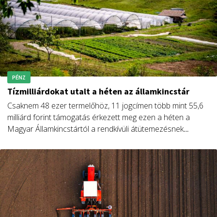
PÉNZ
Tízmilliárdokat utalt a héten az államkincstár
Csaknem 48 ezer termelőhöz, 11 jogcímen több mint 55,6
milliárd forint támogatás érkezett meg ezen a héten a
Magyar Államkincstártól a rendkívüli átütemezésnek
köszönhetően.