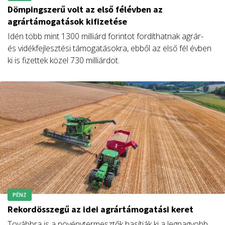
Dömpingszerű volt az első félévben az
agrártámogatások kifizetése
Idén több mint 1300 milliárd forintot fordíthatnak agrár-
és vidékfejlesztési támogatásokra, ebből az első fél évben
ki is fizettek közel 730 milliárdot.
PÉNZ
Rekordösszegű az idei agrártámogatási keret
Továbbra is a növénytermesztők hasítják ki a legnagyobb