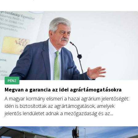
már most, az egységes kérelem idei benyújtási időszakát
és a kapcsolódó nemzeti jogszabályok megjelentését
megelőzően fontos a gazdálkodók tájékoztatása.
PÉNZ
Megvan a garancia az idei agrártámogatásokra
A magyar kormány elismeri a hazai agrárium jelentőségét:
idén is biztosítottak az agrártámogatások, amelyek
jelentős lendületet adnak a mezőgazdaság és az
élelmiszeripar fejlődésének Csongrád-Csanád
vármegyében is – mondta Farkas Sándor, az
Agrárminisztérium miniszterhelyettese a