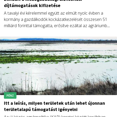
díjtámogatások kifizetése
A tavalyi évi kérelemmel együtt az elmúlt nyolc évben a
kormány a gazdálkodók kockázatkezelését összesen 51
milliárd forinttal támogatta, erősítve ezáltal az agráriumból
élők öngondoskodását.
PÉNZ
Itt a leírás, milyen területek után lehet újonnan
területalapú támogatást igényelni