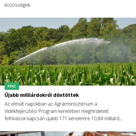
közösségek.
PÉNZ
Újabb milliárdokról döntöttek
Az elmúlt napokban az Agrárminisztérium a
Vidékfejlesztési Program keretében meghirdetett
felhívások kapcsán újabb 171 kérelemre 10,84 milliárd
forint értékben hozott támogatói döntéseket.