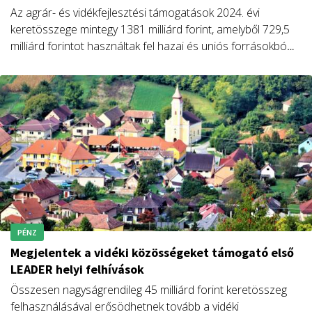
Az agrár- és vidékfejlesztési támogatások 2024. évi
keretösszege mintegy 1381 milliárd forint, amelyből 729,5
milliárd forintot használtak fel hazai és uniós forrásokból
az év első kilenc hónapjában. A vidékfejlesztés céljaira
kifizetett összeg 2014 óta már 2500 milliárd forintot tesz
ki.
PÉNZ
Megjelentek a vidéki közösségeket támogató első
LEADER helyi felhívások
Összesen nagyságrendileg 45 milliárd forint keretösszeg
felhasználásával erősödhetnek tovább a vidéki