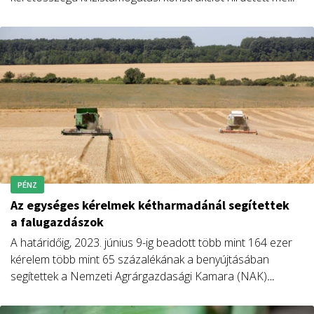
az Agrárminisztérium – jelentette be Feldman Zsolt.
PÉNZ
Az egységes kérelmek kétharmadánál segítettek
a falugazdászok
A határidőig, 2023. június 9-ig beadott több mint 164 ezer
kérelem több mint 65 százalékának a benyújtásában
segítettek a Nemzeti Agrárgazdasági Kamara (NAK)
falugazdászai.