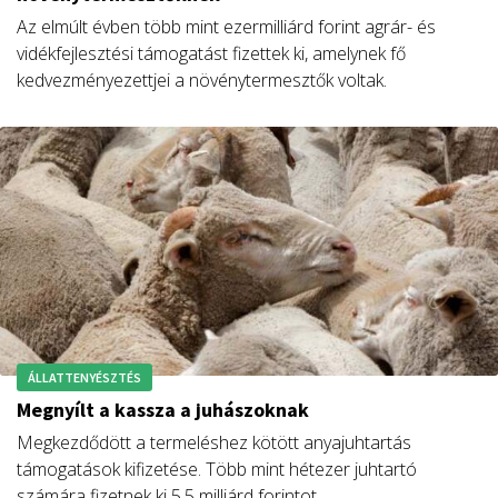
Az elmúlt évben több mint ezermilliárd forint agrár- és
vidékfejlesztési támogatást fizettek ki, amelynek fő
kedvezményezettjei a növénytermesztők voltak.
ÁLLATTENYÉSZTÉS
Megnyílt a kassza a juhászoknak
Megkezdődött a termeléshez kötött anyajuhtartás
támogatások kifizetése. Több mint hétezer juhtartó
számára fizetnek ki 5,5 milliárd forintot.