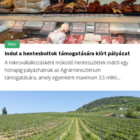
PÉNZ
Indul a hentesboltok támogatására kiírt pályázat
A mikrovállalkozásként működő hentesüzletek mától egy
hónapig pályázhatnak az Agrárminisztérium
támogatására, amely egyenként maximum 3,5 millió
forintot jelenthet számukra.