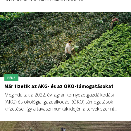
PÉNZ
Már fizetik az AKG- és az ÖKO-támogatásokat
Megindultak a 2022. évi agrár-környezetgazdálkodási
(AKG) és ökológiai gazdálkodási (ÖKO) támogatások
kifizetései, így a tavaszi munkák idején a tervek szerint
mintegy 130 milliárd forint értékben jutnak forráshoz a
programokban részt vevő gazdálkodók – közölte Nagy
István agrárminiszter.