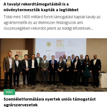
A tavalyi rekordtámogatásból is a
növénytermesztők kapták a legtöbbet
Több mint 1400 milliárd forint támogatást kaptak tavaly az
agrártermelők és az élelmiszer-feldolgozók ami
összességében rekordot jelent az eddigi kifizetések
között. Ezen belül a 2022-es rendkívüli aszály miatt
kifizetett kárenyhítési összeg szintén csúcsot jelentett.
PÉNZ
Szemléletformálásra nyertek uniós támogatást
agrárszervezetek