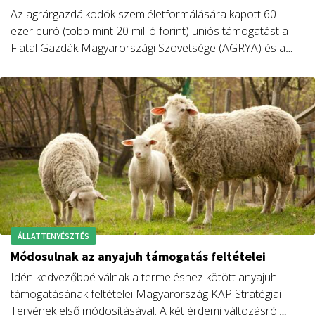
Az agrárgazdálkodók szemléletformálására kapott 60
ezer euró (több mint 20 millió forint) uniós támogatást a
Fiatal Gazdák Magyarországi Szövetsége (AGRYA) és a
szlovákiai Gazda Polgári Társulás.
ÁLLATTENYÉSZTÉS
Módosulnak az anyajuh támogatás feltételei
Idén kedvezőbbé válnak a termeléshez kötött anyajuh
támogatásának feltételei Magyarország KAP Stratégiai
Tervének első módosításával. A két érdemi változásról