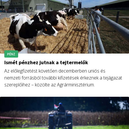
Hódmezővásárhelyi Gazdasági Egyesület Gazdanapi
fórumán.
PÉNZ
Ismét pénzhez jutnak a tejtermelők
Az előlegfizetést követően decemberben uniós és
nemzeti forrásból további kifizetések érkeznek a tejágazat
szereplőihez – közölte az Agrárminisztérium.