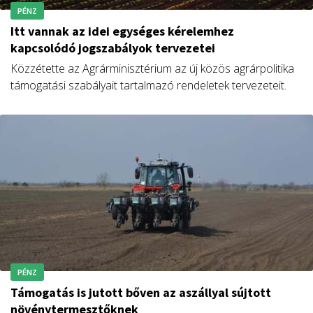
PÉNZ
Itt vannak az idei egységes kérelemhez
kapcsolódó jogszabályok tervezetei
Közzétette az Agrárminisztérium az új közös agrárpolitika
támogatási szabályait tartalmazó rendeletek tervezeteit.
PÉNZ
Támogatás is jutott bőven az aszállyal sújtott
növénytermesztőknek