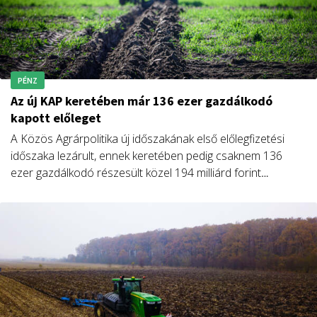
PÉNZ
Az új KAP keretében már 136 ezer gazdálkodó
kapott előleget
A Közös Agrárpolitika új időszakának első előlegfizetési
időszaka lezárult, ennek keretében pedig csaknem 136
ezer gazdálkodó részesült közel 194 milliárd forint
támogatásban – közölte az agrártárca.