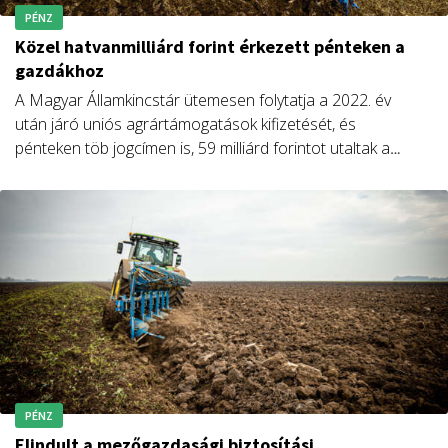
PÉNZ
Közel hatvanmilliárd forint érkezett pénteken a
gazdákhoz
A Magyar Államkincstár ütemesen folytatja a 2022. év
után járó uniós agrártámogatások kifizetését, és
pénteken töb jogcímen is, 59 milliárd forintot utaltak a
gazdálkodóknak – jelentette be Feldman Zsolt.
PÉNZ
Elindult a mezőgazdasági biztosítási