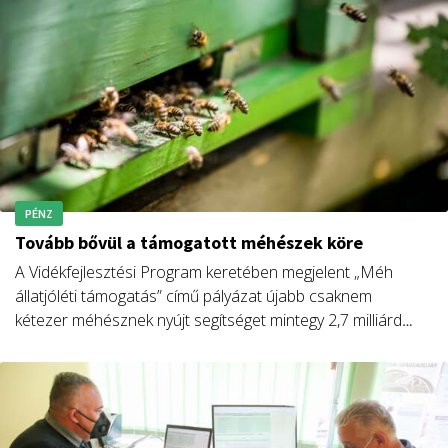
PÉNZ
Tovább bővül a támogatott méhészek köre
A Vidékfejlesztési Program keretében megjelent „Méh
állatjóléti támogatás” című pályázat újabb csaknem
kétezer méhésznek nyújt segítséget mintegy 2,7 milliárd
forint összeggel – közölte Nagy István agrárminiszter.