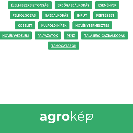
ÉLELMISZERBIZTONSÁG
ERDŐGAZDÁLKODÁS
ESEMÉNYEK
FELDOLGOZÁS
GAZDÁLKODÁS
INPUT
KERTÉSZET
KÖZÉLET
KÜLFÖLDI HÍREK
NÖVÉNYTERMESZTÉS
NÖVÉNYVÉDELEM
PÁLYÁZATOK
PÉNZ
TALAJERŐ-GAZDÁLKODÁS
TÁMOGATÁSOK