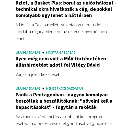
üzlet, a Basket Plus: borul az uniós hálózat –
technikai okra hivatkozik a cég, de sokkal
komolyabb ügy lehet a háttérben
A Lidl és a Tesco mellett sok piacon nem tudott
labdába rúgni a Mere, de az ok ennél nyomósabb
lehet.
VILÁGGAZDASÁG
MAGYAR GAZDASÁG
Ilyen még nem volt a MÁV történetében –
álláshirdetést adott fel Vitézy Dávid
Várják a jelentkezéseket.
VILÁGGAZDASÁG
NEMZETKÖZI GAZDASÁG
Pánik a Pentagonban - nagyon komolyan
beszóltak a beszállítóknak: "növelni kell a
kapacitásokat" - fogytán a rakéták
Az amerikai védelmi tárca több kritikus program
esetében a beszerzések felgyorsítását vagy növelését