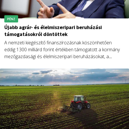
PÉNZ
Újabb agrár- és élelmiszeripari beruházási
támogatásokról döntöttek
A nemzeti kiegészítő finanszírozásnak köszönhetően
eddig 1300 milliárd forint értékben támogatott a kormány
mezőgazdasági és élelmiszeripari beruházásokat, a
napokban pedig újabb 400 projekt részesül 171,5 milliárd
forint támogatásban.