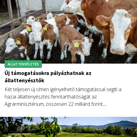
ÁLLATTENYÉSZTÉS
Új támogatásokra pályázhatnak az
állattenyésztők
Két teljesen új címen igényelhető támogatással segíti a
hazai állattenyésztés fenntarthatóságát az
Agrárminisztérium, összesen 22 milliárd forint
keretösszeggel. A pályázatokat június elején hirdetik meg.