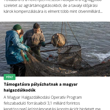
szeletet az agrártámogatásokból, de a tavalyi időjárási
károk kompenzálására is elment több mint ötvenmilliárd
forint – derül ki az első negyedévi kifizetési adatokból.
PÉNZ
Támogatásra pályázhatnak a magyar
halgazdálkodók
A Magyar Halgazdálkodási Operatív Program
felszabaduló forrásaiból 3,1 milliárd forintos
keretösszegű krízistámogatási konstrukciót hirdetett meg