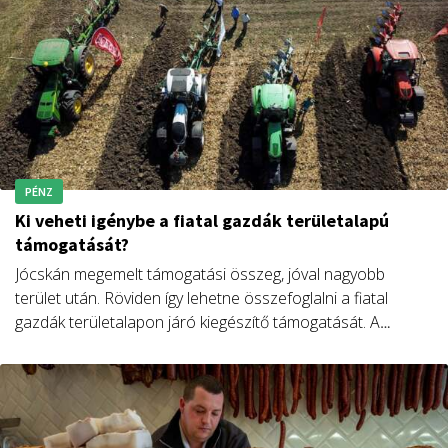
PÉNZ
Ki veheti igénybe a fiatal gazdák területalapú
támogatását?
Jócskán megemelt támogatási összeg, jóval nagyobb
terület után. Röviden így lehetne összefoglalni a fiatal
gazdák területalapon járó kiegészítő támogatását. A
részleteket Dr. Cseh Tibor András, a Magosz főtitkára
mutatja be cikkében.