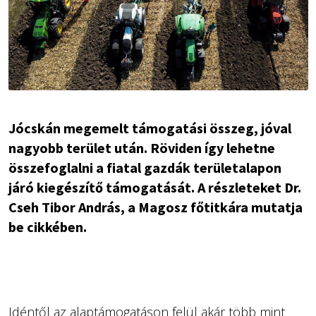
Jócskán megemelt támogatási összeg, jóval
nagyobb terület után. Röviden így lehetne
összefoglalni a fiatal gazdák területalapon
járó kiegészítő támogatását. A részleteket Dr.
Cseh Tibor András, a Magosz főtitkára mutatja
be cikkében.
Idéntől az alaptámogatáson felül akár több mint