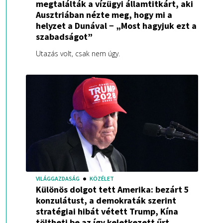
megtalálták a vízügyi államtitkárt, aki
Ausztriában nézte meg, hogy mi a
helyzet a Dunával − „Most hagyjuk ezt a
szabadságot”
Utazás volt, csak nem úgy.
VILÁGGAZDASÁG
KÖZÉLET
Különös dolgot tett Amerika: bezárt 5
konzulátust, a demokraták szerint
stratégiai hibát vétett Trump, Kína
töltheti be az így keletkezett űrt