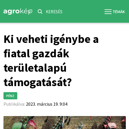
KERESÉS
Ki veheti igénybe a
fiatal gazdák
területalapú
támogatását?
PÉNZ
Publikálva:
2023. március 19. 9:04