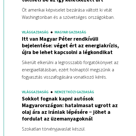
Öt amerikai képviselet bezárása váltott ki vitát
Washingtonban és a szövetséges országokban.
VILÁGGAZDASÁG
MAGYAR GAZDASÁG
Itt van Magyar Péter rendkívüli
bejelentése: véget ért az energiakrízis,
újra be lehet kapcsolni a légkondikat
Sikerült elkerülni a legrosszabb forgatókönyvet az
energiaellátásban, ezért holnaptól megszűnik a
fogyasztás visszafogására vonatkozó kérés.
VILÁGGAZDASÁG
NEMZETKÖZI GAZDASÁG
Sokkot fognak kapni autósok
Magyarországon: hatalmasat ugrott az
olaj ára az irániak lépésére − jöhet a
fordulat az üzemanyagoknál
Szokatlan törvényjavaslat készül.