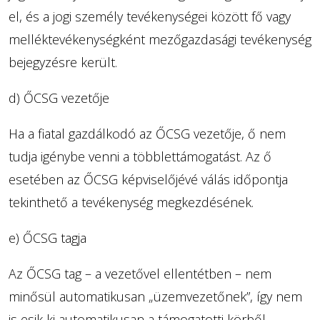
el, és a jogi személy tevékenységei között fő vagy
melléktevékenységként mezőgazdasági tevékenység
bejegyzésre került.
d) ŐCSG vezetője
Ha a fiatal gazdálkodó az ŐCSG vezetője, ő nem
tudja igénybe venni a többlettámogatást. Az ő
esetében az ŐCSG képviselőjévé válás időpontja
tekinthető a tevékenység megkezdésének.
e) ŐCSG tagja
Az ŐCSG tag – a vezetővel ellentétben – nem
minősül automatikusan „üzemvezetőnek”, így nem
is esik ki automatikusan a támogatotti körből.