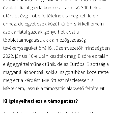
év alatti fiatal gazdálkodóknak az első 300 hektár
után, öt évig. Több feltételnek is meg kell felelni
ehhez, de egyet ezek közül külön is ki kell emelni:
azok a fiatal gazdák igényelhetik ezt a
többlettámogatást, akik a mezőgazdasági
tevékenységüket önálló, „üzemvezetői” minőségben
2022. június 10-e után kezdték meg. Elsőre ez talán
elég egyértelműnek tűnik, de az Európai Bizottság a
magyar álláspontnál sokkal szigorúbban közelítette
meg ezt a kérdést. Mielőtt ezt részletesen is
kifejteném, lássuk a támogatás alapvető feltételeit.
Ki igényelheti ezt a támogatást?