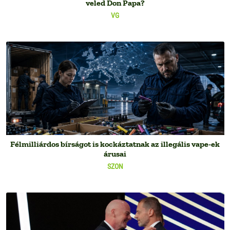
veled Don Papa?
VG
Félmilliárdos bírságot is kockáztatnak az illegális vape-ek
árusai
SZON