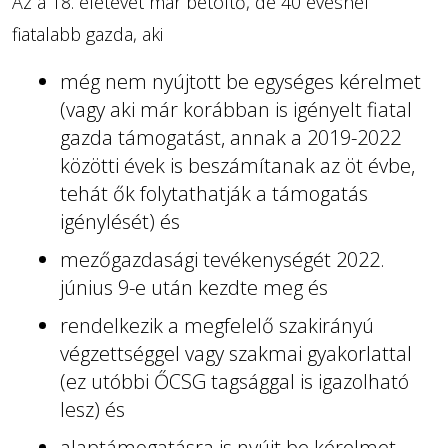
Az a 18. életévét már betöltő, de 40 évesnél
fiatalabb gazda, aki
még nem nyújtott be egységes kérelmet
(vagy aki már korábban is igényelt fiatal
gazda támogatást, annak a 2019-2022
közötti évek is beszámítanak az öt évbe,
tehát ők folytathatják a támogatás
igénylését) és
mezőgazdasági tevékenységét 2022.
június 9-e után kezdte meg és
rendelkezik a megfelelő szakirányú
végzettséggel vagy szakmai gyakorlattal
(ez utóbbi ŐCSG tagsággal is igazolható
lesz) és
alaptámogatásra is nyújt be kérelmet.