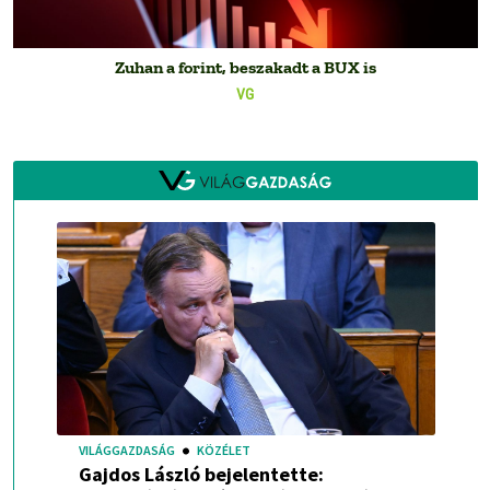
Zuhan a forint, beszakadt a BUX is
VG
VILÁGGAZDASÁG
KÖZÉLET
Gajdos László bejelentette: