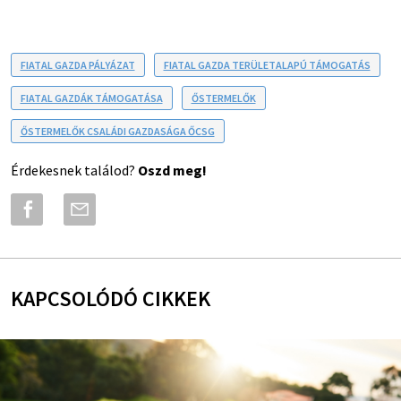
FIATAL GAZDA PÁLYÁZAT
FIATAL GAZDA TERÜLETALAPÚ TÁMOGATÁS
FIATAL GAZDÁK TÁMOGATÁSA
ŐSTERMELŐK
ŐSTERMELŐK CSALÁDI GAZDASÁGA ŐCSG
Érdekesnek találod?
Oszd meg!
KAPCSOLÓDÓ CIKKEK