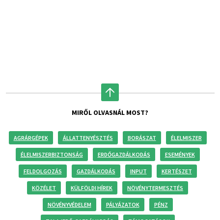
MIRŐL OLVASNÁL MOST?
AGRÁRGÉPEK
ÁLLATTENYÉSZTÉS
BORÁSZAT
ÉLELMISZER
ÉLELMISZERBIZTONSÁG
ERDŐGAZDÁLKODÁS
ESEMÉNYEK
FELDOLGOZÁS
GAZDÁLKODÁS
INPUT
KERTÉSZET
KÖZÉLET
KÜLFÖLDI HÍREK
NÖVÉNYTERMESZTÉS
NÖVÉNYVÉDELEM
PÁLYÁZATOK
PÉNZ