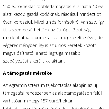
150 euró/hektár többlettámogatás is járhat a 40 év
alatti kezdő gazdálkodóknak, ráadásul mindezt öt
éven keresztül. Mivel uniós forrásokról van szó, így
itt is szembesülhettünk az Európai Bizottság
mindent átható bürokratikus megközelítésével, de
végeredményben így is az uniós keretek között
megvalósítható lehető legrugalmasabb
szabályozást sikerült kialakítani.
A támogatás mértéke
Az Agrárminisztérium tájékoztatása alapján az új
támogatási rendszerben az alaptámogatáson felül
várhatóan mintegy 157 euró/hektár
többlettámogatás igénylésére lesz lehetősége a 40