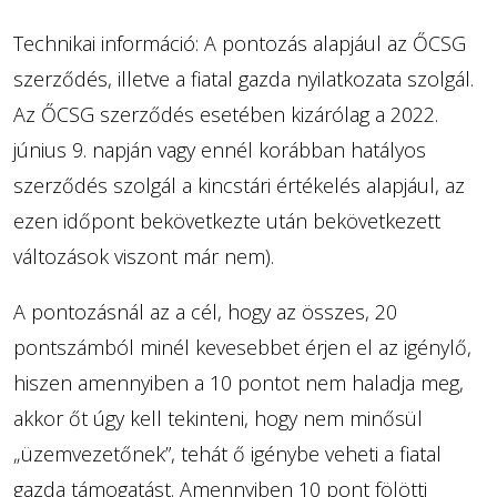
Technikai információ: A pontozás alapjául az ŐCSG
szerződés, illetve a fiatal gazda nyilatkozata szolgál.
Az ŐCSG szerződés esetében kizárólag a 2022.
június 9. napján vagy ennél korábban hatályos
szerződés szolgál a kincstári értékelés alapjául, az
ezen időpont bekövetkezte után bekövetkezett
változások viszont már nem).
A pontozásnál az a cél, hogy az összes, 20
pontszámból minél kevesebbet érjen el az igénylő,
hiszen amennyiben a 10 pontot nem haladja meg,
akkor őt úgy kell tekinteni, hogy nem minősül
„üzemvezetőnek”, tehát ő igénybe veheti a fiatal
gazda támogatást. Amennyiben 10 pont fölötti