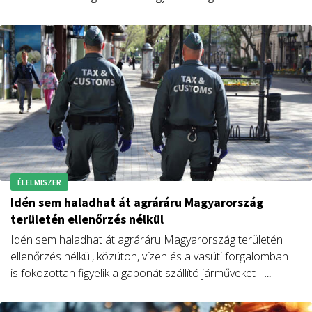
ÉLELMISZER
Idén sem haladhat át agráráru Magyarország
területén ellenőrzés nélkül
Idén sem haladhat át agráráru Magyarország területén
ellenőrzés nélkül, közúton, vízen és a vasúti forgalomban
is fokozottan figyelik a gabonát szállító járműveket –
közölte a Nemzeti Adó- és Vámhivatal (NAV) szombaton.