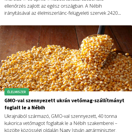
ellenőrzés zajlott az egész országban. A Nébih
irányításával az élelmiszerlánc-felügyeleti szervek 2420
ellenőrzést végeztek.
ÉLELMISZER
GMO-val szennyezett ukrán vetőmag-szállítmányt
foglalt le a Nébih
Ukrajnából származó, GMO-val szennyezett, 40 tonna
kukorica vetőmagot foglaltak le a Nébih szakemberei –
közölte közösségi oldalán Nagy István agrárminiszter.