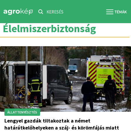
KERESÉS
Élelmiszerbiztonság
ÁLLATTENYÉSZTÉS
Lengyel gazdák tiltakoztak a német
határátkelőhelyeken a száj- és körömfájás miatt