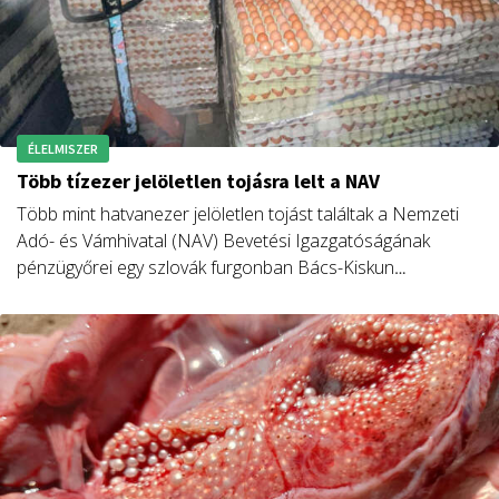
ÉLELMISZER
Több tízezer jelöletlen tojásra lelt a NAV
Több mint hatvanezer jelöletlen tojást találtak a Nemzeti
Adó- és Vámhivatal (NAV) Bevetési Igazgatóságának
pénzügyőrei egy szlovák furgonban Bács-Kiskun
vármegyében.