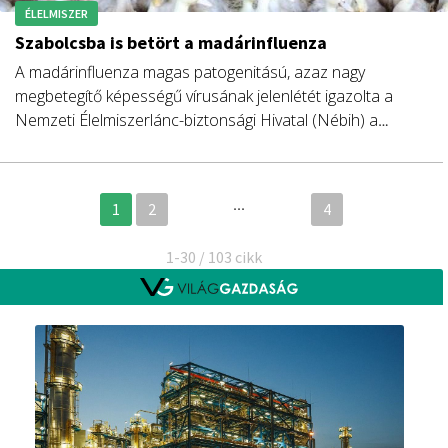
ÉLELMISZER
Szabolcsba is betört a madárinfluenza
A madárinfluenza magas patogenitású, azaz nagy
megbetegítő képességű vírusának jelenlétét igazolta a
Nemzeti Élelmiszerlánc-biztonsági Hivatal (Nébih) a
Szabolcs-Szatmár-Bereg vármegyei Tiszadob
pecsenyekacsa-tartó telepén. A héten korábban Hajdú-
Bihar és Bács-Kiskun vármegyékben volt madárinfluenza-
...
1
2
4
kitörés.
1-30 / 103 cikk