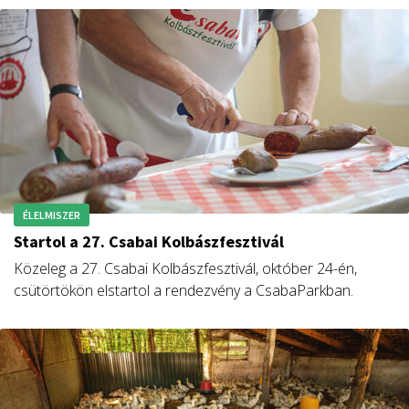
mikotoxinok (alfatoxinok) fenyegették az
élelmiszerbiztonságot.
ÉLELMISZER
Startol a 27. Csabai Kolbászfesztivál
Közeleg a 27. Csabai Kolbászfesztivál, október 24-én,
csütörtökön elstartol a rendezvény a CsabaParkban.