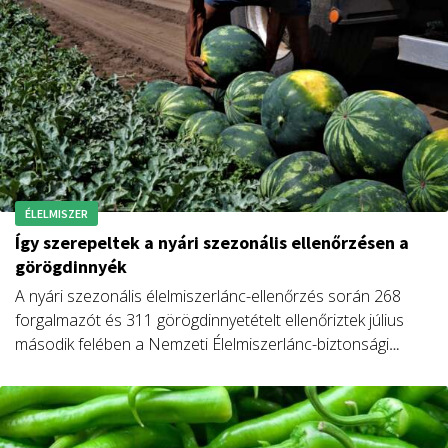
ÉLELMISZER
Így szerepeltek a nyári szezonális ellenőrzésen a
görögdinnyék
A nyári szezonális élelmiszerlánc-ellenőrzés során 268
forgalmazót és 311 görögdinnyetételt ellenőriztek július
második felében a Nemzeti Élelmiszerlánc-biztonsági
Hivatal (Nébih) és a vármegyei kormányhivatalok zöldség-
gyümölcs minőségellenőrei.