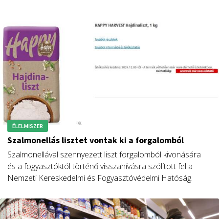
Egyetem és a Magyar Agrár- és Élettudományi Egyetem új
tanulmánya.
ÉLELMISZER
Szalmonellás lisztet vontak ki a forgalomból
Szalmonellával szennyezett liszt forgalomból kivonására
és a fogyasztóktól történő visszahívásra szólított fel a
Nemzeti Kereskedelmi és Fogyasztóvédelmi Hatóság.