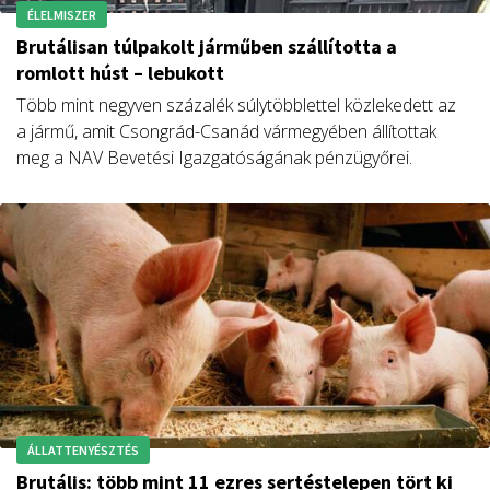
ÉLELMISZER
Brutálisan túlpakolt járműben szállította a
romlott húst – lebukott
Több mint negyven százalék súlytöbblettel közlekedett az
a jármű, amit Csongrád-Csanád vármegyében állítottak
meg a NAV Bevetési Igazgatóságának pénzügyőrei.
ÁLLATTENYÉSZTÉS
Brutális: több mint 11 ezres sertéstelepen tört ki