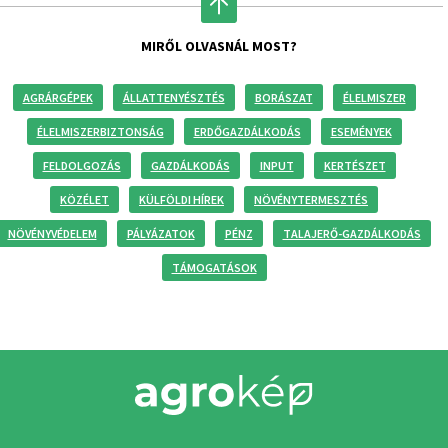
MIRŐL OLVASNÁL MOST?
AGRÁRGÉPEK
ÁLLATTENYÉSZTÉS
BORÁSZAT
ÉLELMISZER
ÉLELMISZERBIZTONSÁG
ERDŐGAZDÁLKODÁS
ESEMÉNYEK
FELDOLGOZÁS
GAZDÁLKODÁS
INPUT
KERTÉSZET
KÖZÉLET
KÜLFÖLDI HÍREK
NÖVÉNYTERMESZTÉS
NÖVÉNYVÉDELEM
PÁLYÁZATOK
PÉNZ
TALAJERŐ-GAZDÁLKODÁS
TÁMOGATÁSOK