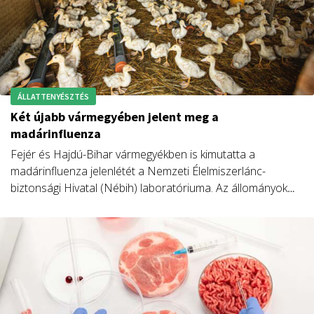
ÁLLATTENYÉSZTÉS
Két újabb vármegyében jelent meg a
madárinfluenza
Fejér és Hajdú-Bihar vármegyékben is kimutatta a
madárinfluenza jelenlétét a Nemzeti Élelmiszerlánc-
biztonsági Hivatal (Nébih) laboratóriuma. Az állományok
felszámolása folyamatban van. A járványvédelmi előírások
betartása továbbra is kiemelten fontos.