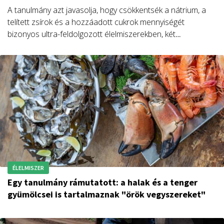
A tanulmány azt javasolja, hogy csökkentsék a nátrium, a
telített zsírok és a hozzáadott cukrok mennyiségét
bizonyos ultra-feldolgozott élelmiszerekben, két
élelmiszer esetében pedig konkértan azok
fogyasztásának csökkentésének szükségességét vetették
fel.
ÉLELMISZER
Egy tanulmány rámutatott: a halak és a tenger
gyümölcsei is tartalmaznak "örök vegyszereket"