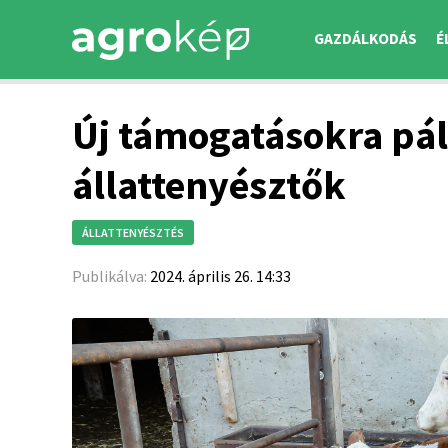
GAZDÁLKODÁS
É
Új támogatásokra pá
állattenyésztők
ÁLLATTENYÉSZTÉS
Publikálva:
2024. április 26. 14:33