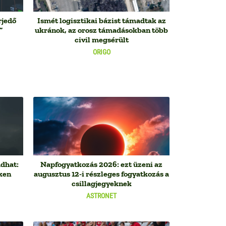
rjedő
Ismét logisztikai bázist támadtak az
”
ukránok, az orosz támadásokban több
civil megsérült
ORIGO
adhat:
Napfogyatkozás 2026: ezt üzeni az
ken
augusztus 12-i részleges fogyatkozás a
csillagjegyeknek
ASTRONET