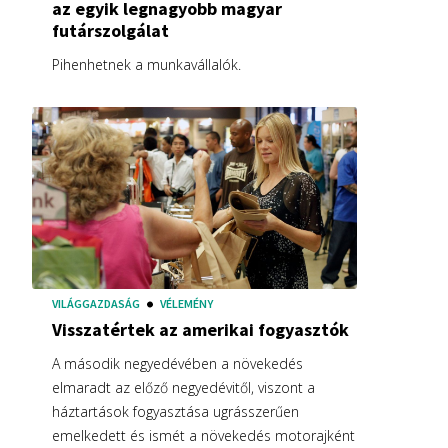
az egyik legnagyobb magyar
futárszolgálat
Pihenhetnek a munkavállalók.
VILÁGGAZDASÁG
VÉLEMÉNY
Visszatértek az amerikai fogyasztók
A második negyedévében a növekedés
elmaradt az előző negyedévitől, viszont a
háztartások fogyasztása ugrásszerűen
emelkedett és ismét a növekedés motorajként