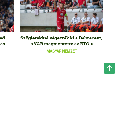
ged
Szögletekkel végezték ki a Debrecent,
-es
a VAR megmentette az ETO-t
MAGYAR NEMZET