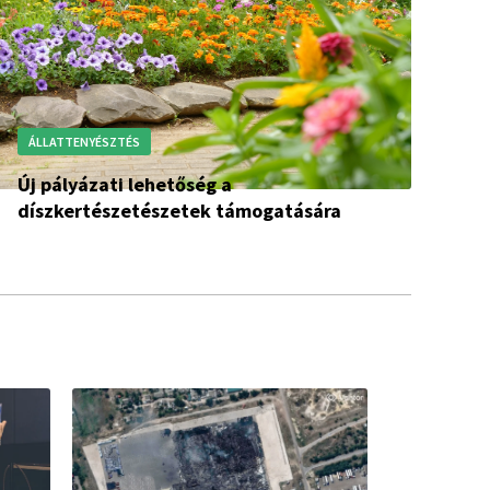
ÁLLATTENYÉSZTÉS
Új pályázati lehetőség a
díszkertészetészetek támogatására