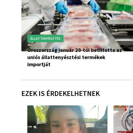
ÁLLATTENYÉSZTÉS
Oroszország január 20-tól betiltotta az
uniós állattenyésztési termékek
importját
EZEK IS ÉRDEKELHETNEK