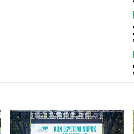
az agrárgazdasági
új pályázati le