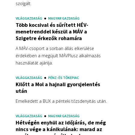
szolgált.
VILÁGGAZDASÁG
MAGYAR GAZDASÁG
Több kocsival és sűrített HÉV-
menetrenddel készül a MÁV a
Szigetre érkezők rohamára
A MÁV-csoport a sorban állás elkerülése
érdekében a megújult MÁVPlusz alkalmazás
használatát ajánlja.
VILÁGGAZDASÁG
PÉNZ- ÉS TŐKEPIAC
Kilőtt a Mol a hajnali gyorsjelentés
után
Emelkedett a BUX a pénteki tőzsdenyitás után.
VILÁGGAZDASÁG
MAGYAR GAZDASÁG
Hétvégén enyhül az időjárás, de még
nincs vége a kánikulának: marad az