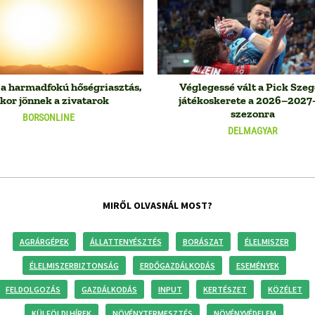
 a harmadfokú hőségriasztás,
Véglegessé vált a Pick Sze
kor jönnek a zivatarok
játékoskerete a 2026–2027
szezonra
BORSONLINE
DELMAGYAR
MIRŐL OLVASNÁL MOST?
AGRÁRGÉPEK
ÁLLATTENYÉSZTÉS
BORÁSZAT
ÉLELMISZER
ÉLELMISZERBIZTONSÁG
ERDŐGAZDÁLKODÁS
ESEMÉNYEK
FELDOLGOZÁS
GAZDÁLKODÁS
INPUT
KERTÉSZET
KÖZÉLET
KÜLFÖLDI HÍREK
NÖVÉNYTERMESZTÉS
NÖVÉNYVÉDELEM