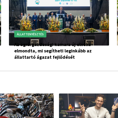
ÁLLATTENYÉSZTÉS
Az agrárgazdasági kamara új elnöke
elmondta, mi segítheti leginkább az
állattartó ágazat fejlődését