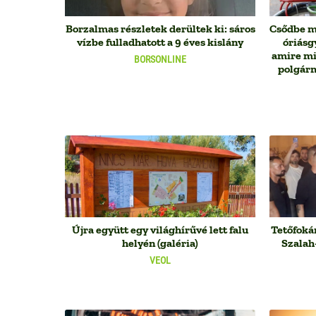
Borzalmas részletek derültek ki: sáros
Csődbe m
vízbe fulladhatott a 9 éves kislány
óriásg
amire min
BORSONLINE
polgárm
Újra együtt egy világhírűvé lett falu
Tetőfoká
helyén (galéria)
Szalah
VEOL