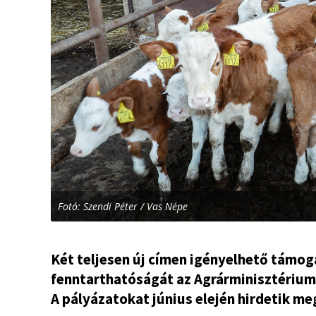
Fotó: Szendi Péter / Vas Népe
Két teljesen új címen igényelhető támoga
fenntarthatóságát az Agrárminisztérium,
A pályázatokat június elején hirdetik me