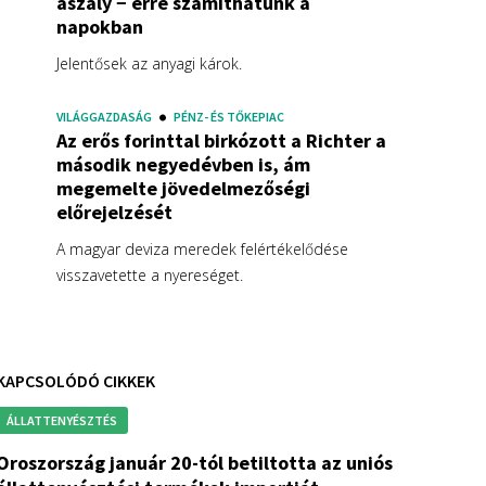
aszály − erre számíthatunk a
napokban
Jelentősek az anyagi károk.
VILÁGGAZDASÁG
PÉNZ- ÉS TŐKEPIAC
Az erős forinttal birkózott a Richter a
második negyedévben is, ám
megemelte jövedelmezőségi
előrejelzését
A magyar deviza meredek felértékelődése
visszavetette a nyereséget.
KAPCSOLÓDÓ CIKKEK
ÁLLATTENYÉSZTÉS
anuár 20-tól betiltotta az uniós