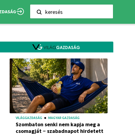
keresés
ZDASÁG
VILÁGGAZDASÁG
MAGYAR GAZDASÁG
Szombaton senki nem kapja meg a
csomagját − szabadnapot hirdetett