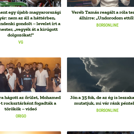
ent egy újabb magyarországi
Veréb Tamás reagált a róla te
yár: nem az áll a háttérben,
álhírre: „Undorodom ettől
denki gondolt – levelet írt a
BORSONLINE
ester, „vegyék át a kirúgott
dolgozókat!"
VG
ra hágott az őrület, Mohamed
Jön a 35 fok, de az ég is leszak
-t rocksztárként fogadták a
mutatjuk, mi vár ránk pénte
törökök – videó
BORSONLINE
ORIGO