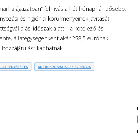
marha ágazatban” felhívás a hét hónapnál idősebb,
yozási és higiéniai körülményeinek javítását
tségvállalási időszak alatt – a kötelező és
vente, állategységenként akár 258,5 eurónak
 hozzájárulást kaphatnak.
LLATTENYÉSZTÉS
ANTIMIKROBIÁLIS REZISZTENCIA
oroszország j