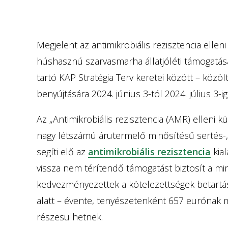
Megjelent az antimikrobiális rezisztencia elle
húshasznú szarvasmarha állatjóléti támogatására
tartó KAP Stratégia Terv keretei között – közö
benyújtására 2024. június 3-tól 2024. július 3-
Az „Antimikrobiális rezisztencia (AMR) elleni 
nagy létszámú árutermelő minősítésű sertés-
segíti elő az
antimikrobiális rezisztencia
kial
vissza nem térítendő támogatást biztosít a min
kedvezményezettek a kötelezettségek betartásá
alatt – évente, tenyészetenként 657 eurónak
részesülhetnek.