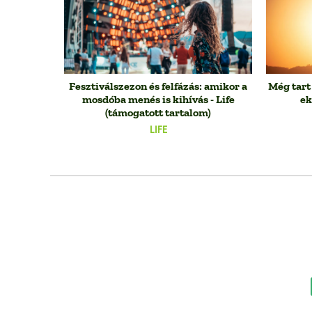
Fesztiválszezon és felfázás: amikor a
Még tart
mosdóba menés is kihívás - Life
ek
(támogatott tartalom)
LIFE