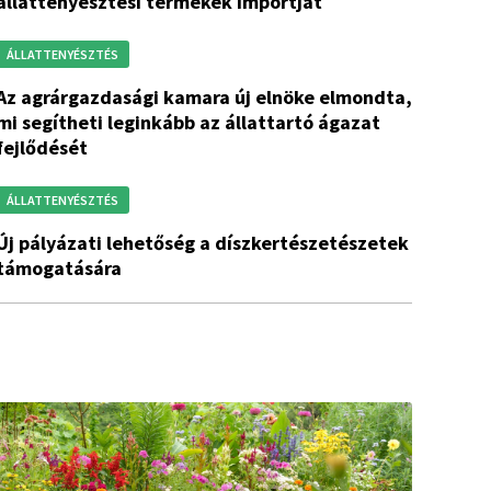
állattenyésztési termékek importját
ÁLLATTENYÉSZTÉS
 kamara új elnöke elmondta,
mi segítheti leginkább az állattartó ágazat
fejlődését
ÁLLATTENYÉSZTÉS
hetőség a díszkertészetészetek
támogatására