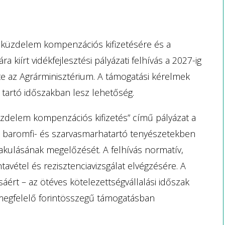
ni küzdelem kompenzációs kifizetésére és a
 kiírt vidékfejlesztési pályázati felhívás a 2027-ig
lte az Agrárminisztérium. A támogatási kérelmek
ig tartó időszakban lesz lehetőség.
küzdelem kompenzációs kifizetés” című pályázat a
, baromfi- és szarvasmarhatartó tenyészetekben
akulásának megelőzését. A felhívás normatív,
tavétel és rezisztenciavizsgálat elvégzésére. A
ért – az ötéves kötelezettségvállalási időszak
 megfelelő forintösszegű támogatásban