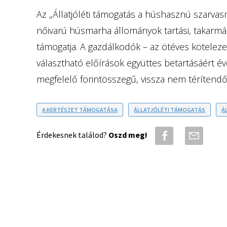
Az „Állatjóléti támogatás a húshasznú szarvas
nőivarú húsmarha állományok tartási, takarmán
támogatja. A gazdálkodók – az ötéves kötelezet
választható előírások együttes betartásáért é
megfelelő forintösszegű, vissza nem térítendő
A KERTÉSZET TÁMOGATÁSA
ÁLLATJÓLÉTI TÁMOGATÁS
Á
Érdekesnek találod?
Oszd meg!