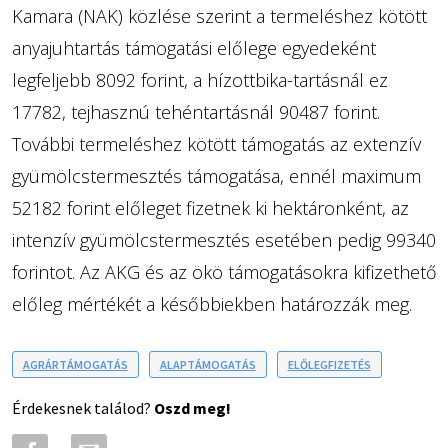
Kamara (NAK) közlése szerint a termeléshez kötött
anyajuhtartás támogatási előlege egyedeként
legfeljebb 8092 forint, a hízottbika-tartásnál ez
17782, tejhasznú tehéntartásnál 90487 forint.
További termeléshez kötött támogatás az extenzív
gyümölcstermesztés támogatása, ennél maximum
52182 forint előleget fizetnek ki hektáronként, az
intenzív gyümölcstermesztés esetében pedig 99340
forintot. Az AKG és az ökö támogatásokra kifizethető
előleg mértékét a későbbiekben határozzák meg.
AGRÁRTÁMOGATÁS
ALAPTÁMOGATÁS
ELŐLEGFIZETÉS
Érdekesnek találod?
Oszd meg!