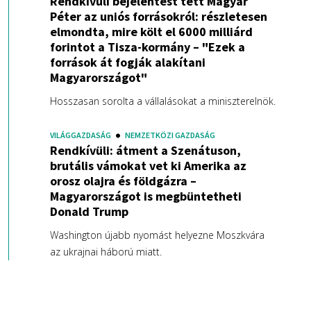
Rendkívüli bejelentést tett Magyar
Péter az uniós forrásokról: részletesen
elmondta, mire költ el 6000 milliárd
forintot a Tisza-kormány – "Ezek a
források át fogják alakítani
Magyarországot"
Hosszasan sorolta a vállalásokat a miniszterelnök.
VILÁGGAZDASÁG
NEMZETKÖZI GAZDASÁG
Rendkívüli: átment a Szenátuson,
brutális vámokat vet ki Amerika az
orosz olajra és földgázra –
Magyarországot is megbüntetheti
Donald Trump
Washington újabb nyomást helyezne Moszkvára
az ukrajnai háború miatt.