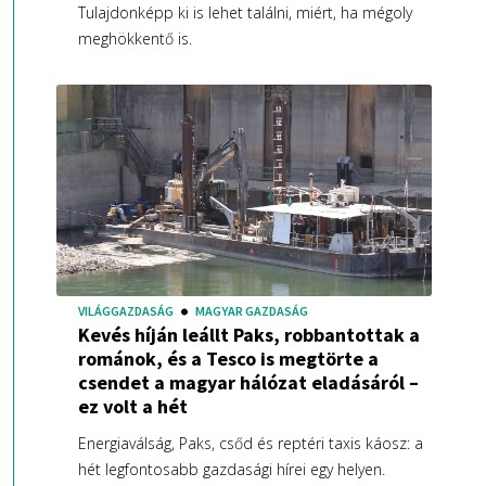
Tulajdonképp ki is lehet találni, miért, ha mégoly
meghökkentő is.
VILÁGGAZDASÁG
MAGYAR GAZDASÁG
Kevés híján leállt Paks, robbantottak a
románok, és a Tesco is megtörte a
csendet a magyar hálózat eladásáról –
ez volt a hét
Energiaválság, Paks, csőd és reptéri taxis káosz: a
hét legfontosabb gazdasági hírei egy helyen.