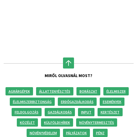
MIRŐL OLVASNÁL MOST?
AGRÁRGÉPEK
ÁLLATTENYÉSZTÉS
BORÁSZAT
ÉLELMISZER
ÉLELMISZERBIZTONSÁG
ERDŐGAZDÁLKODÁS
ESEMÉNYEK
FELDOLGOZÁS
GAZDÁLKODÁS
INPUT
KERTÉSZET
KÖZÉLET
KÜLFÖLDI HÍREK
NÖVÉNYTERMESZTÉS
NÖVÉNYVÉDELEM
PÁLYÁZATOK
PÉNZ