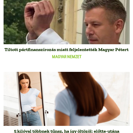
Tiltott pártfinanszírozás miatt feljelentették Magyar Pétert
MAGYAR NEMZET
5 kilóval többnek tűnsz, ha így öltözöl: előtte-utána