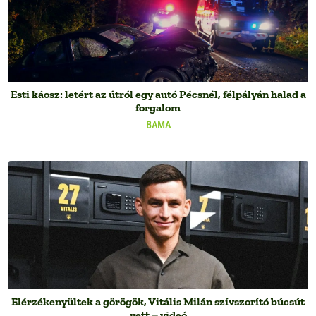
Esti káosz: letért az útról egy autó Pécsnél, félpályán halad a
forgalom
BAMA
Elérzékenyültek a görögök, Vitális Milán szívszorító búcsút
vett – videó