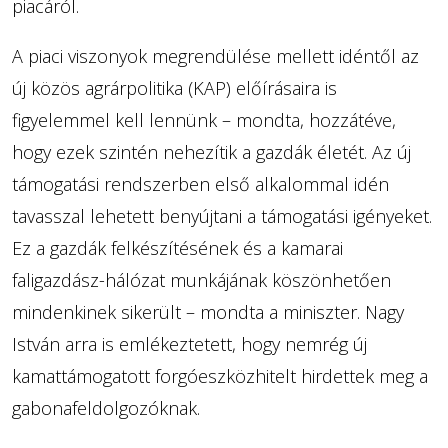
piacáról.
A piaci viszonyok megrendülése mellett idéntől az
új közös agrárpolitika (KAP) előírásaira is
figyelemmel kell lennünk – mondta, hozzátéve,
hogy ezek szintén nehezítik a gazdák életét. Az új
támogatási rendszerben első alkalommal idén
tavasszal lehetett benyújtani a támogatási igényeket.
Ez a gazdák felkészítésének és a kamarai
faligazdász-hálózat munkájának köszönhetően
mindenkinek sikerült – mondta a miniszter. Nagy
István arra is emlékeztetett, hogy nemrég új
kamattámogatott forgóeszközhitelt hirdettek meg a
gabonafeldolgozóknak.