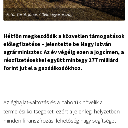
Fotó: Török János / Délmagyarország
Hétfőn megkezdődik a közvetlen támogatások
előlegfizetése – jelentette be Nagy István
agrárminiszter. Az év végéig ezen a jogcímen, a
részfizetésekkel együtt mintegy 277 milliárd
forint jut el a gazdálkodókhoz.
Az éghajlat-változás és a háborúk növelik a
termelési költségeket, ezért a jelenlegi helyzetben
minden finanszírozási lehetőség nagy segítséget