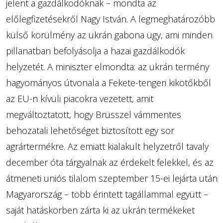
jelent a gazdálkodóknak – mondta az
előlegfizetésekről Nagy István. A legmeghatározóbb
külső körülmény az ukrán gabona ügy, ami minden
pillanatban befolyásolja a hazai gazdálkodók
helyzetét. A miniszter elmondta: az ukrán termény
hagyományos útvonala a Fekete-tengeri kikötőkből
az EU-n kívüli piacokra vezetett, amit
megváltoztatott, hogy Brüsszel vámmentes
behozatali lehetőséget biztosított egy sor
agrártermékre. Az emiatt kialakult helyzetről tavaly
december óta tárgyalnak az érdekelt felekkel, és az
átmeneti uniós tilalom szeptember 15-ei lejárta után
Magyarország – több érintett tagállammal együtt –
saját hatáskörben zárta ki az ukrán termékeket