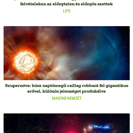
felvételeken az előnytelen és előnyös szettek
LIFE
Szupernóva: húsz naptömegű csillag robbant fel gigantikus
erővel, különös jelenséget produkálva
MAGYAR NEMZET