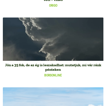
ORIGO
Jön a 35 fok, de az ég is leszakadhat: mutatjuk, mi vár ránk
pénteken
BORSONLINE