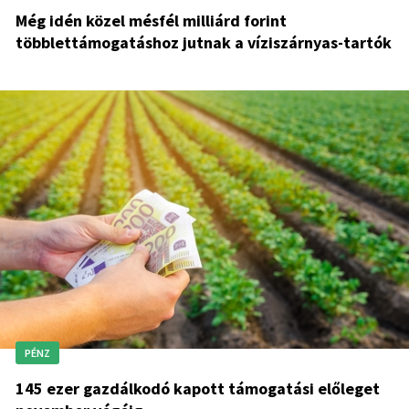
Még idén közel mésfél milliárd forint
többlettámogatáshoz jutnak a víziszárnyas-tartók
PÉNZ
145 ezer gazdálkodó kapott támogatási előleget