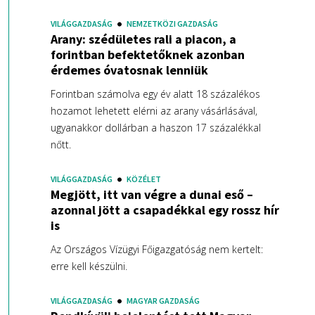
VILÁGGAZDASÁG
NEMZETKÖZI GAZDASÁG
Arany: szédületes rali a piacon, a
forintban befektetőknek azonban
érdemes óvatosnak lenniük
Forintban számolva egy év alatt 18 százalékos
hozamot lehetett elérni az arany vásárlásával,
ugyanakkor dollárban a haszon 17 százalékkal
nőtt.
VILÁGGAZDASÁG
KÖZÉLET
Megjött, itt van végre a dunai eső –
azonnal jött a csapadékkal egy rossz hír
is
Az Országos Vízügyi Főigazgatóság nem kertelt:
erre kell készülni.
VILÁGGAZDASÁG
MAGYAR GAZDASÁG