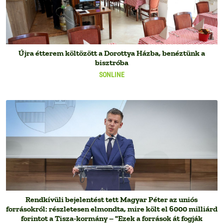
Újra étterem költözött a Dorottya Házba, benéztünk a
bisztróba
SONLINE
Rendkívüli bejelentést tett Magyar Péter az uniós
forrásokról: részletesen elmondta, mire költ el 6000 milliárd
forintot a Tisza-kormány – "Ezek a források át fogják