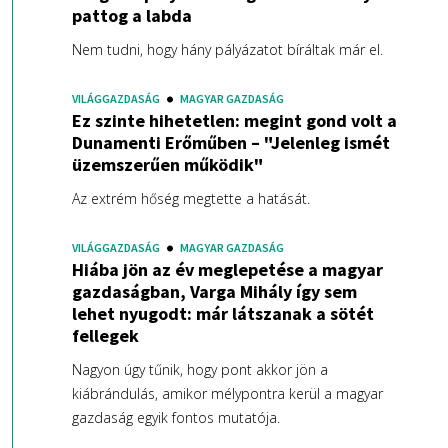
pattog a labda
Nem tudni, hogy hány pályázatot bíráltak már el.
VILÁGGAZDASÁG
MAGYAR GAZDASÁG
Ez szinte hihetetlen: megint gond volt a
Dunamenti Erőműben – "Jelenleg ismét
üzemszerűen működik"
Az extrém hőség megtette a hatását.
VILÁGGAZDASÁG
MAGYAR GAZDASÁG
Hiába jön az év meglepetése a magyar
gazdaságban, Varga Mihály így sem
lehet nyugodt: már látszanak a sötét
fellegek
Nagyon úgy tűnik, hogy pont akkor jön a
kiábrándulás, amikor mélypontra kerül a magyar
gazdaság egyik fontos mutatója.