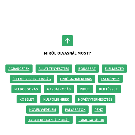
MIRŐL OLVASNÁL MOST?
AGRÁRGÉPEK
ÁLLATTENYÉSZTÉS
BORÁSZAT
ÉLELMISZER
ÉLELMISZERBIZTONSÁG
ERDŐGAZDÁLKODÁS
ESEMÉNYEK
FELDOLGOZÁS
GAZDÁLKODÁS
INPUT
KERTÉSZET
KÖZÉLET
KÜLFÖLDI HÍREK
NÖVÉNYTERMESZTÉS
NÖVÉNYVÉDELEM
PÁLYÁZATOK
PÉNZ
TALAJERŐ-GAZDÁLKODÁS
TÁMOGATÁSOK