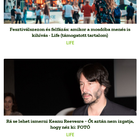
Fesztiválszezon és felfázás: amikor a mosdóba menés is
kihívás - Life (támogatott tartalom)
LIFE
Rá se lehet ismerni Keanu Reevesre − Őt aztán nem izgatja,
hogy néz ki: FOTÓ
LIFE