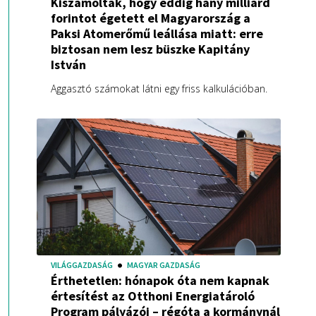
Kiszámolták, hogy eddig hány milliárd
forintot égetett el Magyarország a
Paksi Atomerőmű leállása miatt: erre
biztosan nem lesz büszke Kapitány
István
Aggasztó számokat látni egy friss kalkulációban.
VILÁGGAZDASÁG
MAGYAR GAZDASÁG
Érthetetlen: hónapok óta nem kapnak
értesítést az Otthoni Energiatároló
Program pályázói – régóta a kormánynál