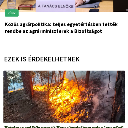
PÉNZ
Közös agrárpolitika: teljes egyetértésben tették
rendbe az agrárminiszterek a Bizottságot
EZEK IS ÉRDEKELHETNEK
Hatalmas erdőtűz pusztít Heves határában: már a levegőből