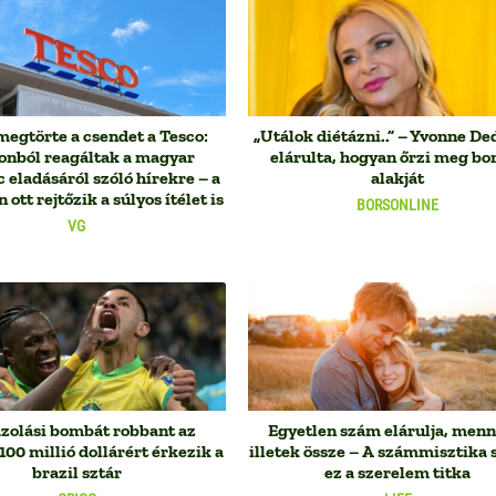
megtörte a csendet a Tesco:
„Utálok diétázni..” – Yvonne De
onból reagáltak a magyar
elárulta, hogyan őrzi meg b
c eladásáról szóló hírekre – a
alakját
 ott rejtőzik a súlyos ítélet is
BORSONLINE
VG
zolási bombát robbant az
Egyetlen szám elárulja, menn
100 millió dollárért érkezik a
illetek össze – A számmisztika 
brazil sztár
ez a szerelem titka