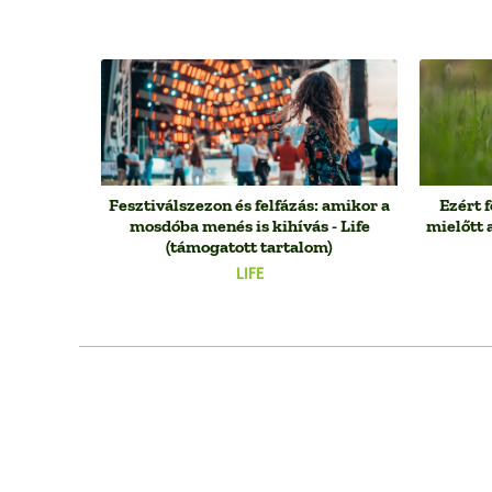
Fesztiválszezon és felfázás: amikor a
Ezért 
mosdóba menés is kihívás - Life
mielőtt 
(támogatott tartalom)
LIFE