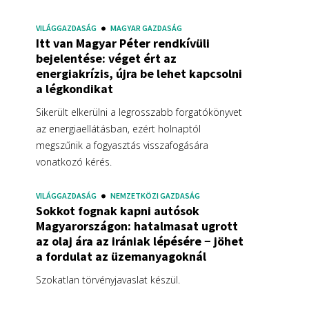
VILÁGGAZDASÁG
MAGYAR GAZDASÁG
Itt van Magyar Péter rendkívüli
bejelentése: véget ért az
energiakrízis, újra be lehet kapcsolni
a légkondikat
Sikerült elkerülni a legrosszabb forgatókönyvet
az energiaellátásban, ezért holnaptól
megszűnik a fogyasztás visszafogására
vonatkozó kérés.
VILÁGGAZDASÁG
NEMZETKÖZI GAZDASÁG
Sokkot fognak kapni autósok
Magyarországon: hatalmasat ugrott
az olaj ára az irániak lépésére − jöhet
a fordulat az üzemanyagoknál
Szokatlan törvényjavaslat készül.