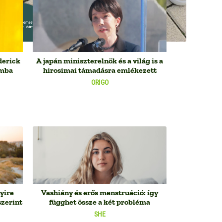
derick
A japán miniszterelnök és a világ is a
omba
hirosimai támadásra emlékezett
ORIGO
yire
Vashiány és erős menstruáció: így
szerint
függhet össze a két probléma
SHE