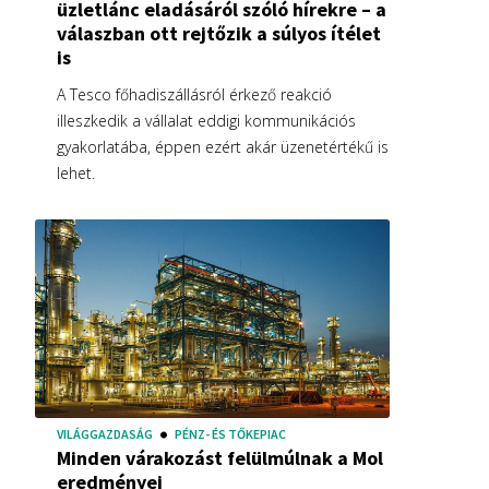
üzletlánc eladásáról szóló hírekre – a
válaszban ott rejtőzik a súlyos ítélet
is
A Tesco főhadiszállásról érkező reakció
illeszkedik a vállalat eddigi kommunikációs
gyakorlatába, éppen ezért akár üzenetértékű is
lehet.
VILÁGGAZDASÁG
PÉNZ- ÉS TŐKEPIAC
Minden várakozást felülmúlnak a Mol
eredményei