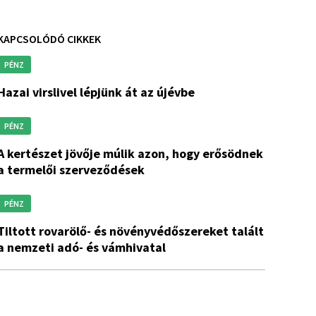
KAPCSOLÓDÓ CIKKEK
PÉNZ
hazai virslivel lépjünk át az újévbe
PÉNZ
 múlik azon, hogy erősödnek
a termelői szerveződések
PÉNZ
- és növényvédőszereket talált
a nemzeti adó- és vámhivatal