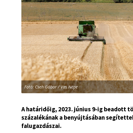
Fotó: Cseh Gábor / Vas Népe
A határidőig, 2023. június 9-ig beadott 
százalékának a benyújtásában segített
falugazdászai.