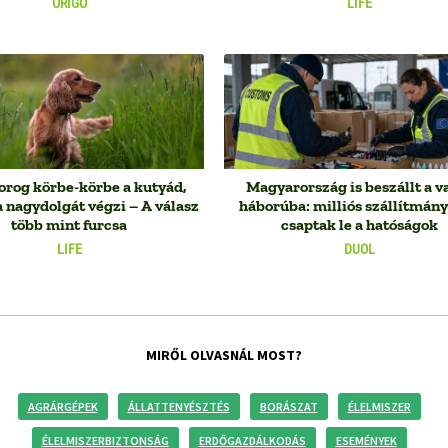
ORIGO
LIFE
forog körbe-körbe a kutyád,
Magyarország is beszállt a v
a nagydolgát végzi – A válasz
háborúba: milliós szállítmán
több mint furcsa
csaptak le a hatóságok
LIFE
DUOL
MIRŐL OLVASNÁL MOST?
AGRÁRGÉPEK
ÁLLATTENYÉSZTÉS
BORÁSZAT
ÉLELMISZER
ÉLELMISZERBIZTONSÁG
ERDŐGAZDÁLKODÁS
ESEMÉNYEK