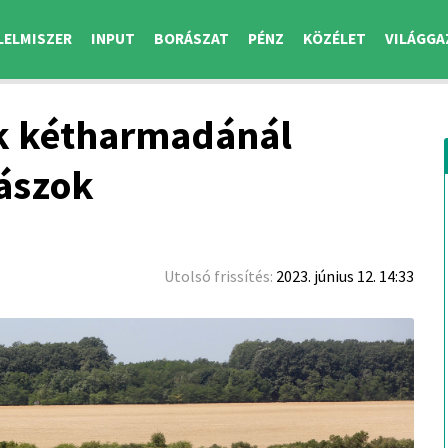
LELMISZER
INPUT
BORÁSZAT
PÉNZ
KÖZÉLET
VILÁGGA
k kétharmadánál
dászok
Utolsó frissítés:
2023. június 12. 14:33