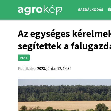
GAZDÁLKODÁS
É
Az egységes kérelme
segítettek a falugaz
PÉNZ
Publikálva:
2023. június 12. 14:32