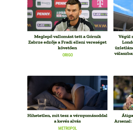
Meglepő vallomást tett a Górnik
Végül 
Zabrze edzője a Fradi elleni vereséget
Lond
követően
üzletlán
válaszban
ORIGO
Hihetetlen, mit tesz a vérnyomásoddal
Átiga
a kevés alvás
Arsenal: 
METROPOL