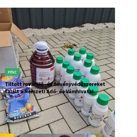
PÉNZ
Tiltott rovarölő- és növényvédőszereket
talált a Nemzeti Adó- és Vámhivatal