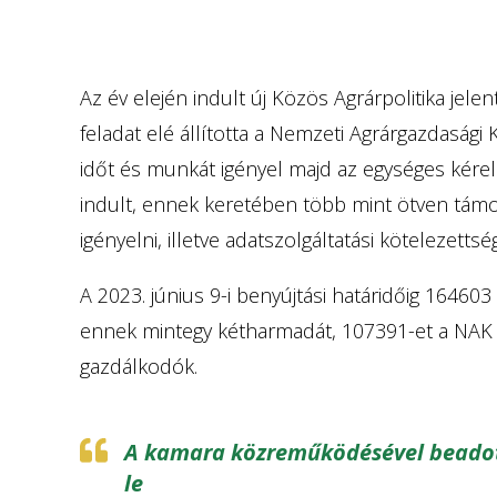
Az év elején indult új Közös Agrárpolitika je
feladat elé állította a Nemzeti Agrárgazdasági
időt és munkát igényel majd az egységes kérel
indult, ennek keretében több mint ötven támog
igényelni, illetve adatszolgáltatási kötelezettség
A 2023. június 9-i benyújtási határidőig 16460
ennek mintegy kétharmadát, 107391-et a NAK f
gazdálkodók.
A kamara közreműködésével beadott
le