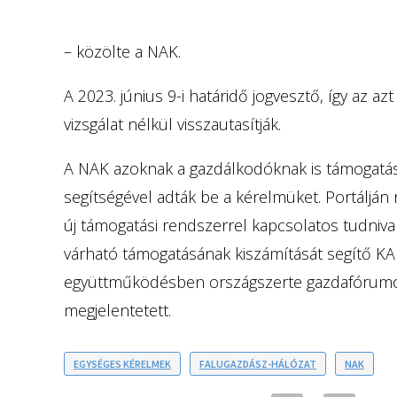
– közölte a NAK.
A 2023. június 9-i határidő jogvesztő, így az 
vizsgálat nélkül visszautasítják.
A NAK azoknak a gazdálkodóknak is támogatást
segítségével adták be a kérelmüket. Portálján
új támogatási rendszerrel kapcsolatos tudnival
várható támogatásának kiszámítását segítő KAP
együttműködésben országszerte gazdafórumokat
megjelentetett.
EGYSÉGES KÉRELMEK
FALUGAZDÁSZ-HÁLÓZAT
NAK