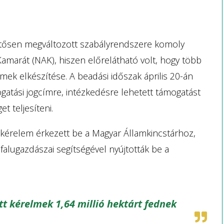
lentősen megváltozott szabályrendszere komoly
 Kamarát (NAK), hiszen előrelátható volt, hogy több
mek elkészítése. A beadási időszak április 20-án
atási jogcímre, intézkedésre lehetett támogatást
et teljesíteni.
3 kérelem érkezett be a Magyar Államkincstárhoz,
alugazdászai segítségével nyújtották be a
 kérelmek 1,64 millió hektárt fednek