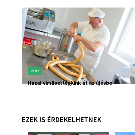
PÉNZ
Hazai virslivel lépjünk át az újévbe
EZEK IS ÉRDEKELHETNEK