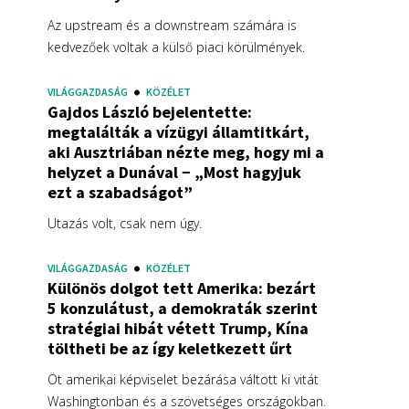
Az upstream és a downstream számára is
kedvezőek voltak a külső piaci körülmények.
VILÁGGAZDASÁG
KÖZÉLET
Gajdos László bejelentette:
megtalálták a vízügyi államtitkárt,
aki Ausztriában nézte meg, hogy mi a
helyzet a Dunával − „Most hagyjuk
ezt a szabadságot”
Utazás volt, csak nem úgy.
VILÁGGAZDASÁG
KÖZÉLET
Különös dolgot tett Amerika: bezárt
5 konzulátust, a demokraták szerint
stratégiai hibát vétett Trump, Kína
töltheti be az így keletkezett űrt
Öt amerikai képviselet bezárása váltott ki vitát
Washingtonban és a szövetséges országokban.