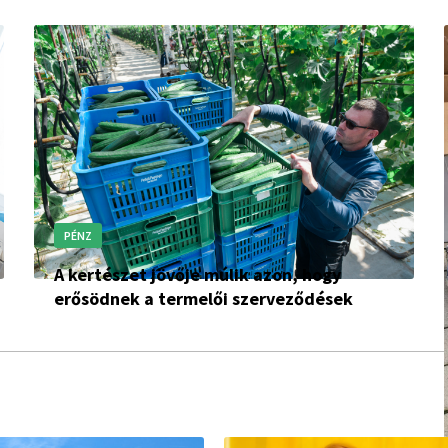
PÉNZ
A kertészet jövője múlik azon, hogy
erősödnek a termelői szerveződések