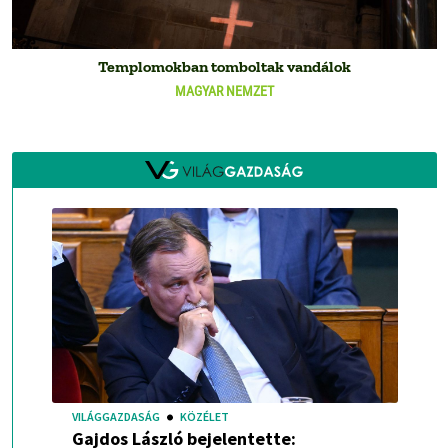
Templomokban tomboltak vandálok
MAGYAR NEMZET
VILÁGGAZDASÁG
KÖZÉLET
Gajdos László bejelentette: