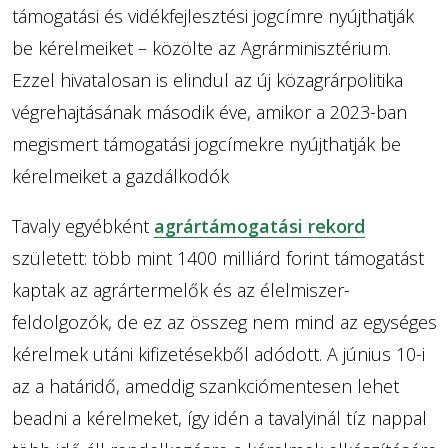
támogatási és vidékfejlesztési jogcímre nyújthatják
be kérelmeiket – közölte az Agrárminisztérium.
Ezzel hivatalosan is elindul az új közagrárpolitika
végrehajtásának második éve, amikor a 2023-ban
megismert támogatási jogcímekre nyújthatják be
kérelmeiket a gazdálkodók
Tavaly egyébként
agrártámogatási rekord
született: több mint 1400 milliárd forint támogatást
kaptak az agrártermelők és az élelmiszer-
feldolgozók, de ez az összeg nem mind az egységes
kérelmek utáni kifizetésekből adódott. A június 10-i
az a határidő, ameddig szankciómentesen lehet
beadni a kérelmeket, így idén a tavalyinál tíz nappal