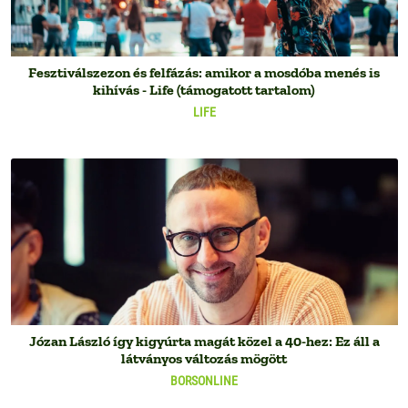
Fesztiválszezon és felfázás: amikor a mosdóba menés is
kihívás - Life (támogatott tartalom)
LIFE
Józan László így kigyúrta magát közel a 40-hez: Ez áll a
látványos változás mögött
BORSONLINE