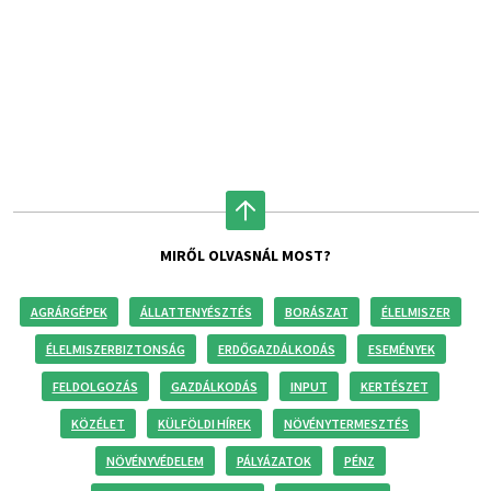
MIRŐL OLVASNÁL MOST?
AGRÁRGÉPEK
ÁLLATTENYÉSZTÉS
BORÁSZAT
ÉLELMISZER
ÉLELMISZERBIZTONSÁG
ERDŐGAZDÁLKODÁS
ESEMÉNYEK
FELDOLGOZÁS
GAZDÁLKODÁS
INPUT
KERTÉSZET
KÖZÉLET
KÜLFÖLDI HÍREK
NÖVÉNYTERMESZTÉS
NÖVÉNYVÉDELEM
PÁLYÁZATOK
PÉNZ