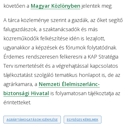
követően a
Magyar Közlönyben
jelentek meg.
A tárca közleménye szerint a gazdák, az őket segítő
falugazdászok, a szaktanácsadók és más
közreműködők felkészítése idén is lezajlott,
ugyanakkor a képzések és fórumok folytatódnak.
Érdemes rendszeresen felkeresni a KAP Stratégia
Terv ismertetését és a végrehajtással kapcsolatos
tájékoztatást szolgáló tematikus honlapot is, de az
agrárkamara, a
Nemzeti Élelmiszerlánc-
biztonsági Hivatal
is folyamatosan tájékoztatja az
érintetteket.
AGRÁRTÁMOGATÁSOK IGÉNYLÉSE
EGYSÉGES KÉRELMEK