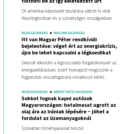
töltheti be az így keletkezett űrt
Öt amerikai képviselet bezárása váltott ki vitát
Washingtonban és a szövetséges országokban.
VILÁGGAZDASÁG
MAGYAR GAZDASÁG
Itt van Magyar Péter rendkívüli
bejelentése: véget ért az energiakrízis,
újra be lehet kapcsolni a légkondikat
Sikerült elkerülni a legrosszabb forgatókönyvet az
energiaellátásban, ezért holnaptól megszűnik a
fogyasztás visszafogására vonatkozó kérés.
VILÁGGAZDASÁG
NEMZETKÖZI GAZDASÁG
Sokkot fognak kapni autósok
Magyarországon: hatalmasat ugrott az
olaj ára az irániak lépésére − jöhet a
fordulat az üzemanyagoknál
Szokatlan törvényjavaslat készül.