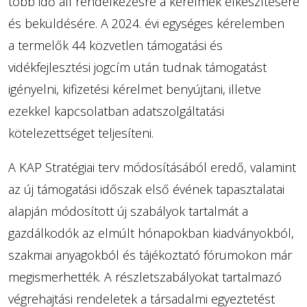
több idő áll rendelkezésre a kérelmek elkészítésére
és beküldésére. A 2024. évi egységes kérelemben
a termelők 44 közvetlen támogatási és
vidékfejlesztési jogcím után tudnak támogatást
igényelni, kifizetési kérelmet benyújtani, illetve
ezekkel kapcsolatban adatszolgáltatási
kötelezettséget teljesíteni.
A KAP Stratégiai terv módosításából eredő, valamint
az új támogatási időszak első évének tapasztalatai
alapján módosított új szabályok tartalmát a
gazdálkodók az elmúlt hónapokban kiadványokból,
szakmai anyagokból és tájékoztató fórumokon már
megismerhették. A részletszabályokat tartalmazó
végrehajtási rendeletek a társadalmi egyeztetést