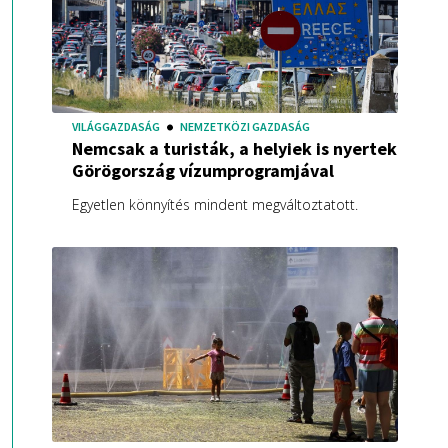
VILÁGGAZDASÁG
NEMZETKÖZI GAZDASÁG
Nemcsak a turisták, a helyiek is nyertek
Görögország vízumprogramjával
Egyetlen könnyítés mindent megváltoztatott.