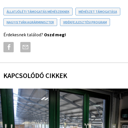
ÁLLATJÓLÉTI TÁMOGATÁS MÉHÉSZEKNEK
MÉHÉSZET TÁMOGATÁSA
NAGY ISTVÁN AGRÁRMINISZTER
VIDÉKFEJLESZTÉSI PROGRAM
Érdekesnek találod?
Oszd meg!
KAPCSOLÓDÓ CIKKEK