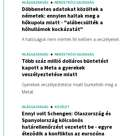
VILÁGGAZDASÁG
NEMZETKÖZI GAZDASÁG
Döbbenetes adatokat közöltek a
németek: ennyien haltak meg a
hőkupola miatt - "alábecsülték a
hőhullámok kockázatát"
A hatóságok nem mérték fel kellően a veszélyeket.
VILÁGGAZDASÁG
NEMZETKÖZI GAZDASÁG
Több száz millió dolláros büntetést
kapott a Meta a gyerekek
veszélyeztetése miatt
Gyerekek veszélyeztetése miatt büntették meg a
Metát.
VILÁGGAZDASÁG
KÖZÉLET
Ennyi volt Schengen: Olaszország és
Spanyolország kölcsönös
határellenőrzést vezetett be - egyre
éleződik a konfliktus az eurozóna