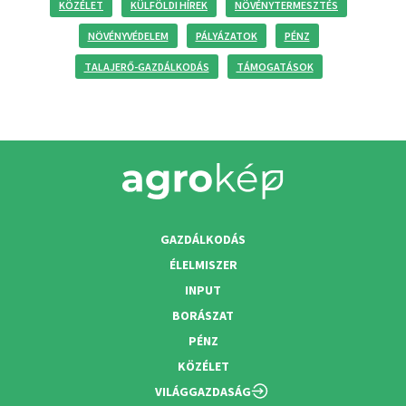
KÖZÉLET
KÜLFÖLDI HÍREK
NÖVÉNYTERMESZTÉS
NÖVÉNYVÉDELEM
PÁLYÁZATOK
PÉNZ
TALAJERŐ-GAZDÁLKODÁS
TÁMOGATÁSOK
GAZDÁLKODÁS
ÉLELMISZER
INPUT
BORÁSZAT
PÉNZ
KÖZÉLET
VILÁGGAZDASÁG