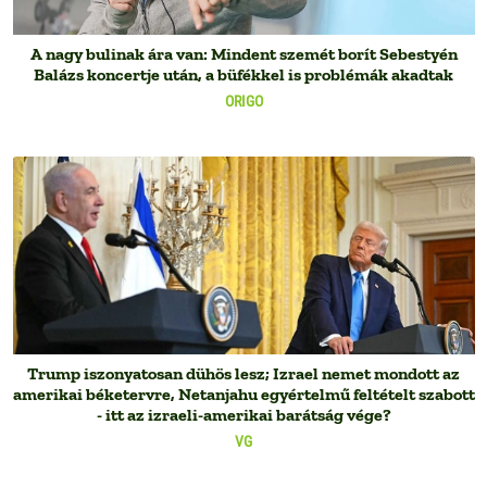
A nagy bulinak ára van: Mindent szemét borít Sebestyén
Balázs koncertje után, a büfékkel is problémák akadtak
ORIGO
Trump iszonyatosan dühös lesz; Izrael nemet mondott az
amerikai béketervre, Netanjahu egyértelmű feltételt szabott
- itt az izraeli-amerikai barátság vége?
VG