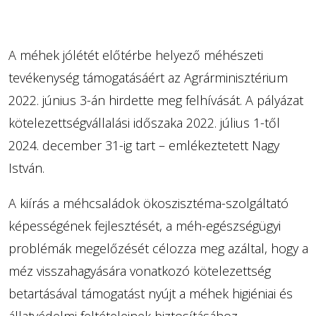
A méhek jólétét előtérbe helyező méhészeti
tevékenység támogatásáért az Agrárminisztérium
2022. június 3-án hirdette meg felhívását. A pályázat
kötelezettségvállalási időszaka 2022. július 1-től
2024. december 31-ig tart – emlékeztetett Nagy
István.
A kiírás a méhcsaládok ökoszisztéma-szolgáltató
képességének fejlesztését, a méh-egészségügyi
problémák megelőzését célozza meg azáltal, hogy a
méz visszahagyására vonatkozó kötelezettség
betartásával támogatást nyújt a méhek higiéniai és
állatvédelmi feltételeinek biztosításához.