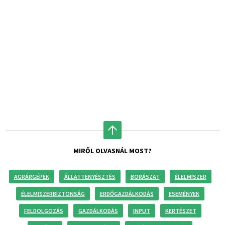
MIRŐL OLVASNÁL MOST?
AGRÁRGÉPEK
ÁLLATTENYÉSZTÉS
BORÁSZAT
ÉLELMISZER
ÉLELMISZERBIZTONSÁG
ERDŐGAZDÁLKODÁS
ESEMÉNYEK
FELDOLGOZÁS
GAZDÁLKODÁS
INPUT
KERTÉSZET