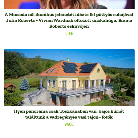
A Micsoda nő! ikonikus jelenetét idézte fel pöttyös ruhájával
Julia Roberts − Vivian Wardnak öltözött unokahúga, Emma
Roberts esküvőjén
LIFE
Ilyen panoráma csak Toszkánában van: bájos kúriát
találtunk a vadregényes vasi tájon - fotók
VAOL