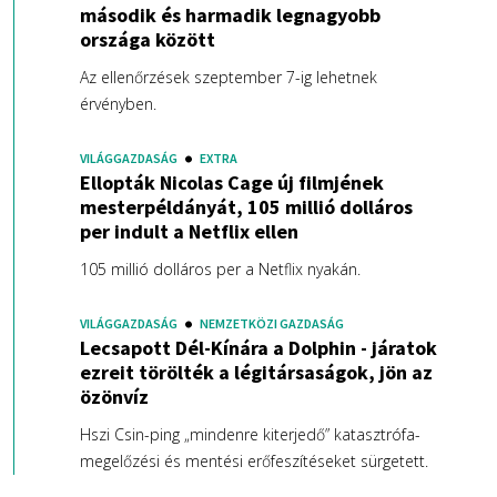
második és harmadik legnagyobb
országa között
Az ellenőrzések szeptember 7-ig lehetnek
érvényben.
VILÁGGAZDASÁG
EXTRA
Ellopták Nicolas Cage új filmjének
mesterpéldányát, 105 millió dolláros
per indult a Netflix ellen
105 millió dolláros per a Netflix nyakán.
VILÁGGAZDASÁG
NEMZETKÖZI GAZDASÁG
Lecsapott Dél-Kínára a Dolphin - járatok
ezreit törölték a légitársaságok, jön az
özönvíz
Hszi Csin-ping „mindenre kiterjedő” katasztrófa-
megelőzési és mentési erőfeszítéseket sürgetett.