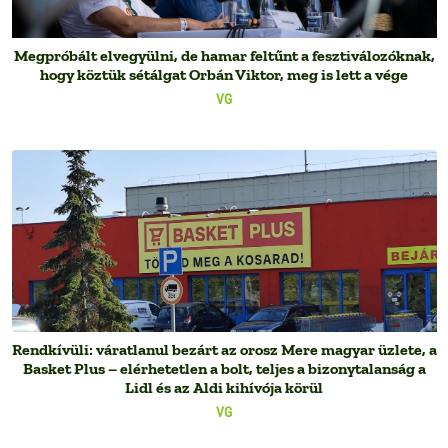
Megpróbált elvegyülni, de hamar feltűnt a fesztiválozóknak,
hogy köztük sétálgat Orbán Viktor, meg is lett a vége
VG
Rendkívüli: váratlanul bezárt az orosz Mere magyar üzlete, a
Basket Plus – elérhetetlen a bolt, teljes a bizonytalanság a
Lidl és az Aldi kihívója körül
VG