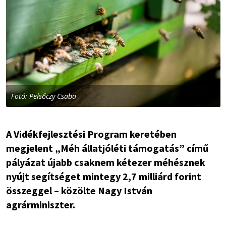
Fotó: Pelsőczy Csaba
A Vidékfejlesztési Program keretében
megjelent „Méh állatjóléti támogatás” című
pályázat újabb csaknem kétezer méhésznek
nyújt segítséget mintegy 2,7 milliárd forint
összeggel – közölte Nagy István
agrárminiszter.