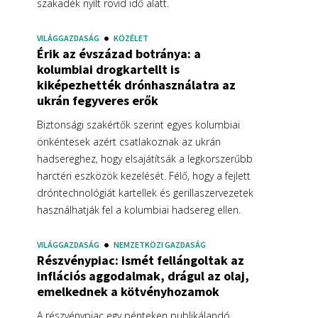
szakadék nyílt rövid idő alatt.
VILÁGGAZDASÁG
KÖZÉLET
Érik az évszázad botránya: a
kolumbiai drogkartellt is
kiképezhették drónhasználatra az
ukrán fegyveres erők
Biztonsági szakértők szerint egyes kolumbiai
önkéntesek azért csatlakoznak az ukrán
hadsereghez, hogy elsajátítsák a legkorszerűbb
harctéri eszközök kezelését. Félő, hogy a fejlett
dróntechnológiát kartellek és gerillaszervezetek
használhatják fel a kolumbiai hadsereg ellen.
VILÁGGAZDASÁG
NEMZETKÖZI GAZDASÁG
Részvénypiac: ismét fellángoltak az
inflációs aggodalmak, drágul az olaj,
emelkednek a kötvényhozamok
A részvénypiac egy pénteken publikálandó