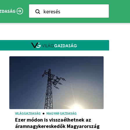
keresés
ZDASÁG
VILÁGGAZDASÁG
MAGYAR GAZDASÁG
Ezer módon is visszaélhetnek az
áramnagykereskedők Magyarország