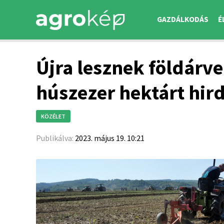
GAZDÁLKODÁS
É
Újra lesznek földárv
húszezer hektárt hi
KÖZÉLET
Publikálva:
2023. május 19. 10:21