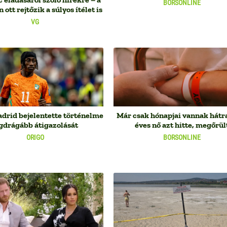
BORSONLINE
 ott rejtőzik a súlyos ítélet is
VG
drid bejelentette történelme
Már csak hónapjai vannak hátra
gdrágább átigazolását
éves nő azt hitte, megőrül
ORIGO
BORSONLINE