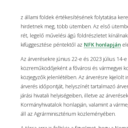
z állami földek értékesítésének folytatása ker
hirdetnek meg, több ütemben. Az első ütembe
rét, legelő művelési ágú földrészletet kínálna
kifüggesztése péntektől az
NFK honlapján
el
Az árverésekre június 22-e és 2023 július 14-e
közreműködőjeként a fővárosi és vármegyei kor
közjegyzők jelenlétében. Az árverésre kijelölt in
árverés időpontját, helyszínét tartalmazó árv
járási hivatali helyiségeiben, illetve az árverése
Kormányhivatalok honlapján, valamint a vármeg
áll az Agrárminisztérium közleményében.
A tárca arra is felhívja a figyelmet, hogy a Ne