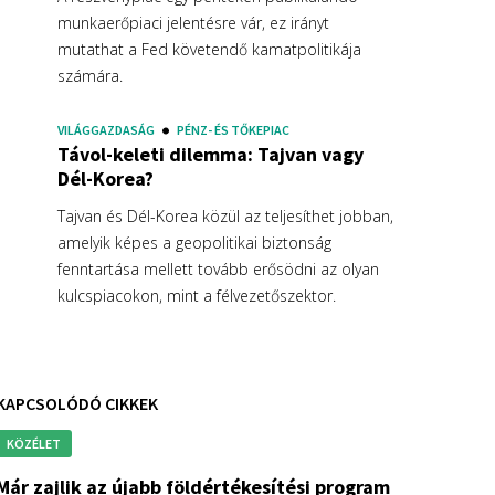
munkaerőpiaci jelentésre vár, ez irányt
mutathat a Fed követendő kamatpolitikája
számára.
VILÁGGAZDASÁG
PÉNZ- ÉS TŐKEPIAC
Távol-keleti dilemma: Tajvan vagy
Dél-Korea?
Tajvan és Dél-Korea közül az teljesíthet jobban,
amelyik képes a geopolitikai biztonság
fenntartása mellett tovább erősödni az olyan
kulcspiacokon, mint a félvezetőszektor.
KAPCSOLÓDÓ CIKKEK
KÖZÉLET
már zajlik az újabb földértékesítési program