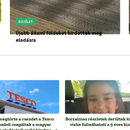
KÖZÉLET
Újabb állami földeket hirdettek meg
eladásra
megtörte a csendet a Tesco:
Borzalmas részletek derültek ki
onból reagáltak a magyar
vízbe fulladhatott a 9 éves ki
c eladásáról szóló hírekre – a