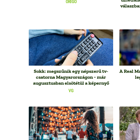
ORIGO
válaszban
Sokk: megszűnik egy népszerű tv-
A Real Ma
csatorna Magyarországon − már
le
augusztusban elsötétül a képernyő
VG