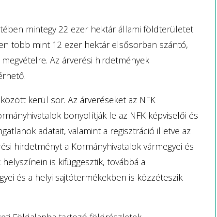
etében mintegy 22 ezer hektár állami földterületet
n több mint 12 ezer hektár elsősorban szántó,
k megvételre. Az árverési hirdetmények
érhető.
 között kerül sor. Az árveréseket az NFK
mányhivatalok bonyolítják le az NFK képviselői és
gatlanok adatait, valamint a regisztráció illetve az
erési hirdetményt a Kormányhivatalok vármegyei és
k helyszínein is kifüggesztik, továbbá a
yei és a helyi sajtótermékekben is közzéteszik –
mzeti Földalapba tartozó földrészletek