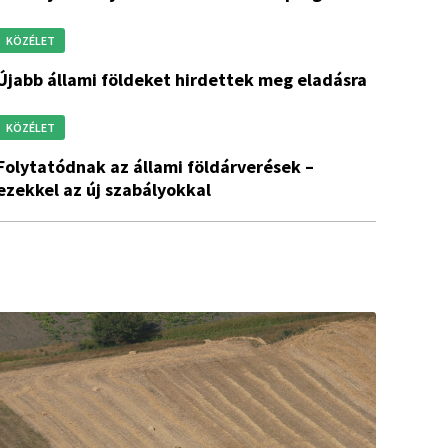
KÖZÉLET
újabb állami földeket hirdettek meg eladásra
KÖZÉLET
állami földárverések –
ezekkel az új szabályokkal