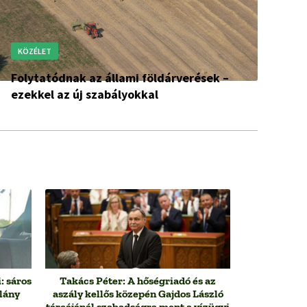
KÖZÉLET
Folytatódnak az állami földárverések –
ezekkel az új szabályokkal
: sáros
Takács Péter: A hőségriadó és az
slány
aszály kellős közepén Gajdos László
tárcájánál szabadságra ment a vízügyi