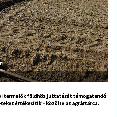
lyi termelők földhöz juttatását támogatandó
teket értékesítik – közölte az agrártárca.