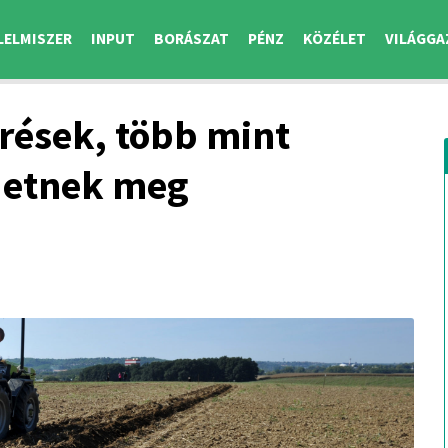
LELMISZER
INPUT
BORÁSZAT
PÉNZ
KÖZÉLET
VILÁGGA
erések, több mint
rdetnek meg