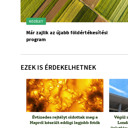
KÖZÉLET
Már zajlik az újabb földértékesítési
program
EZEK IS ÉRDEKELHETNEK
Évtizedes rejtélyt oldottak meg a
Végül 
Napról készült eddigi legjobb fotók
Lond
üzletlán