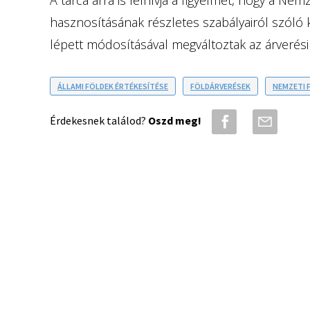
hasznosításának részletes szabályairól szóló
lépett módosításával megváltoztak az árverési 
ÁLLAMI FÖLDEK ÉRTÉKESÍTÉSE
FÖLDÁRVERÉSEK
NEMZETI 
Érdekesnek találod?
Oszd meg!