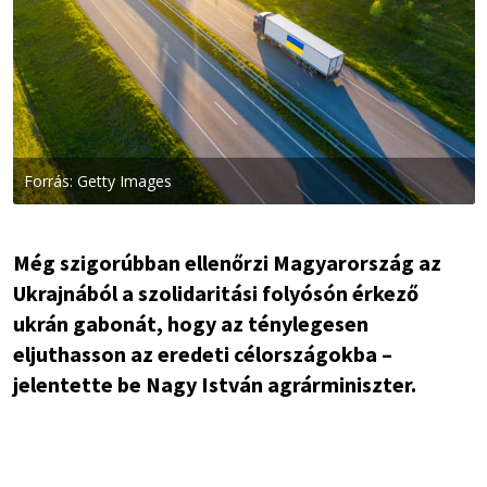
Forrás: Getty Images
Még szigorúbban ellenőrzi Magyarország az
Ukrajnából a szolidaritási folyósón érkező
ukrán gabonát, hogy az ténylegesen
eljuthasson az eredeti célországokba –
jelentette be Nagy István agrárminiszter.