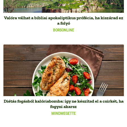
Valóra válhat a bibliai apokaliptikus prófécia, ha kiszárad ez
a folyó
BORSONLINE
Diétás fogásból kalóriabomba: így ne készítsd el a csirkét, ha
fogyni akarsz
MINDMEGETTE