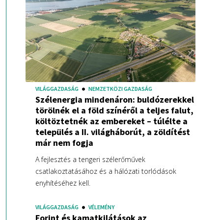
VILÁGGAZDASÁG
NEMZETKÖZI GAZDASÁG
Szélenergia mindenáron: buldózerekkel
törölnék el a föld színéről a teljes falut,
költöztetnék az embereket – túlélte a
település a II. világháborút, a zöldítést
már nem fogja
A fejlesztés a tengeri szélerőművek
csatlakoztatásához és a hálózati torlódások
enyhítéséhez kell.
VILÁGGAZDASÁG
VÉLEMÉNY
Forint és kamatkilátások az