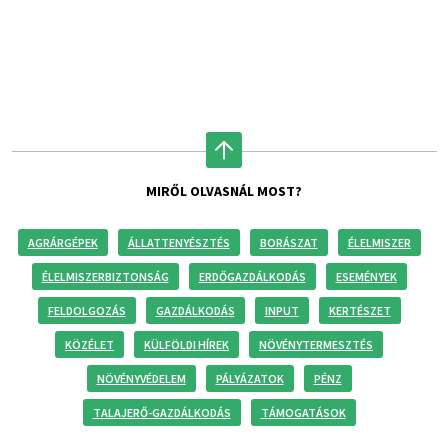
MIRŐL OLVASNÁL MOST?
AGRÁRGÉPEK
ÁLLATTENYÉSZTÉS
BORÁSZAT
ÉLELMISZER
ÉLELMISZERBIZTONSÁG
ERDŐGAZDÁLKODÁS
ESEMÉNYEK
FELDOLGOZÁS
GAZDÁLKODÁS
INPUT
KERTÉSZET
KÖZÉLET
KÜLFÖLDI HÍREK
NÖVÉNYTERMESZTÉS
NÖVÉNYVÉDELEM
PÁLYÁZATOK
PÉNZ
TALAJERŐ-GAZDÁLKODÁS
TÁMOGATÁSOK