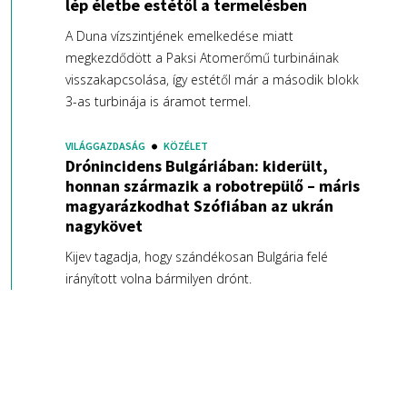
lép életbe estétől a termelésben
A Duna vízszintjének emelkedése miatt
megkezdődött a Paksi Atomerőmű turbináinak
visszakapcsolása, így estétől már a második blokk
3-as turbinája is áramot termel.
VILÁGGAZDASÁG
KÖZÉLET
Drónincidens Bulgáriában: kiderült,
honnan származik a robotrepülő – máris
magyarázkodhat Szófiában az ukrán
nagykövet
Kijev tagadja, hogy szándékosan Bulgária felé
irányított volna bármilyen drónt.