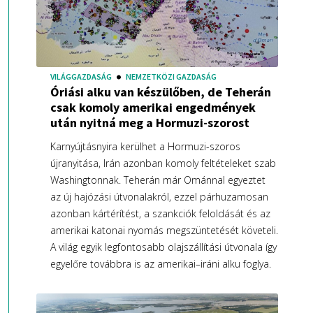
VILÁGGAZDASÁG
NEMZETKÖZI GAZDASÁG
Óriási alku van készülőben, de Teherán
csak komoly amerikai engedmények
után nyitná meg a Hormuzi-szorost
Karnyújtásnyira kerülhet a Hormuzi-szoros
újranyitása, Irán azonban komoly feltételeket szab
Washingtonnak. Teherán már Ománnal egyeztet
az új hajózási útvonalakról, ezzel párhuzamosan
azonban kártérítést, a szankciók feloldását és az
amerikai katonai nyomás megszüntetését követeli.
A világ egyik legfontosabb olajszállítási útvonala így
egyelőre továbbra is az amerikai–iráni alku foglya.