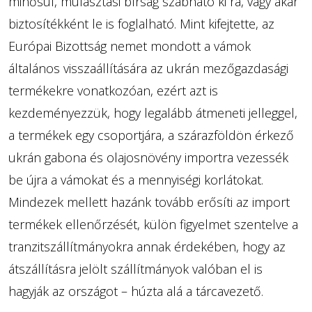
minősül, mulasztási bírság szabható ki rá, vagy akár
biztosítékként le is foglalható. Mint kifejtette, az
Európai Bizottság nemet mondott a vámok
általános visszaállítására az ukrán mezőgazdasági
termékekre vonatkozóan, ezért azt is
kezdeményezzük, hogy legalább átmeneti jelleggel,
a termékek egy csoportjára, a szárazföldön érkező
ukrán gabona és olajosnövény importra vezessék
be újra a vámokat és a mennyiségi korlátokat.
Mindezek mellett hazánk tovább erősíti az import
termékek ellenőrzését, külön figyelmet szentelve a
tranzitszállítmányokra annak érdekében, hogy az
átszállításra jelölt szállítmányok valóban el is
hagyják az országot – húzta alá a tárcavezető.