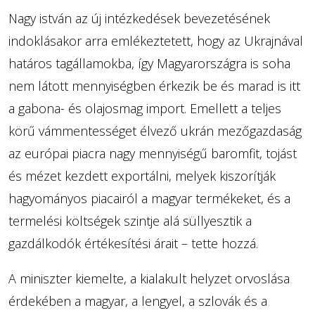
Nagy istván az új intézkedések bevezetésének
indoklásakor arra emlékeztetett, hogy az Ukrajnával
határos tagállamokba, így Magyarországra is soha
nem látott mennyiségben érkezik be és marad is itt
a gabona- és olajosmag import. Emellett a teljes
körű vámmentességet élvező ukrán mezőgazdaság
az európai piacra nagy mennyiségű baromfit, tojást
és mézet kezdett exportálni, melyek kiszorítják
hagyományos piacairól a magyar termékeket, és a
termelési költségek szintje alá süllyesztik a
gazdálkodók értékesítési árait – tette hozzá.
A miniszter kiemelte, a kialakult helyzet orvoslása
érdekében a magyar, a lengyel, a szlovák és a