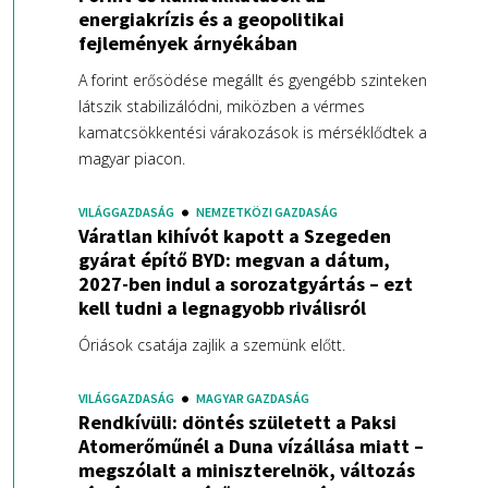
energiakrízis és a geopolitikai
fejlemények árnyékában
A forint erősödése megállt és gyengébb szinteken
látszik stabilizálódni, miközben a vérmes
kamatcsökkentési várakozások is mérséklődtek a
magyar piacon.
VILÁGGAZDASÁG
NEMZETKÖZI GAZDASÁG
Váratlan kihívót kapott a Szegeden
gyárat építő BYD: megvan a dátum,
2027-ben indul a sorozatgyártás – ezt
kell tudni a legnagyobb riválisról
Óriások csatája zajlik a szemünk előtt.
VILÁGGAZDASÁG
MAGYAR GAZDASÁG
Rendkívüli: döntés született a Paksi
Atomerőműnél a Duna vízállása miatt –
megszólalt a miniszterelnök, változás