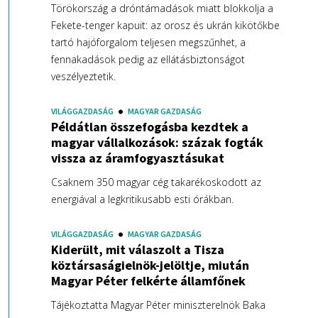
Törökország a dróntámadások miatt blokkolja a
Fekete-tenger kapuit: az orosz és ukrán kikötőkbe
tartó hajóforgalom teljesen megszűnhet, a
fennakadások pedig az ellátásbiztonságot
veszélyeztetik.
VILÁGGAZDASÁG
MAGYAR GAZDASÁG
Példátlan összefogásba kezdtek a
magyar vállalkozások: százak fogták
vissza az áramfogyasztásukat
Csaknem 350 magyar cég takarékoskodott az
energiával a legkritikusabb esti órákban.
VILÁGGAZDASÁG
MAGYAR GAZDASÁG
Kiderült, mit válaszolt a Tisza
köztársaságielnök-jelöltje, miután
Magyar Péter felkérte államfőnek
Tájékoztatta Magyar Péter miniszterelnök Baka