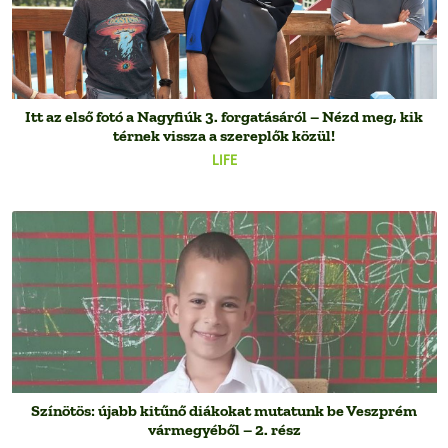
Itt az első fotó a Nagyfiúk 3. forgatásáról – Nézd meg, kik
térnek vissza a szereplők közül!
LIFE
Színötös: újabb kitűnő diákokat mutatunk be Veszprém
vármegyéből – 2. rész