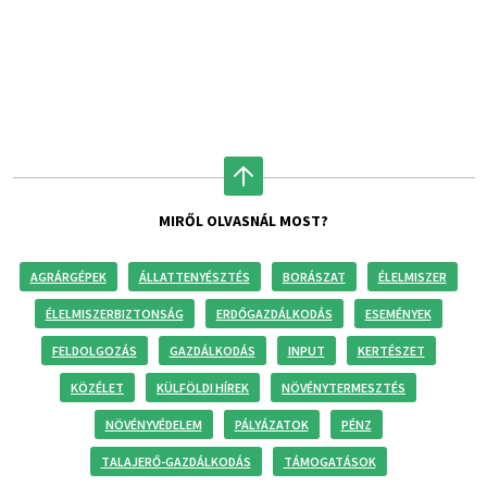
MIRŐL OLVASNÁL MOST?
AGRÁRGÉPEK
ÁLLATTENYÉSZTÉS
BORÁSZAT
ÉLELMISZER
ÉLELMISZERBIZTONSÁG
ERDŐGAZDÁLKODÁS
ESEMÉNYEK
FELDOLGOZÁS
GAZDÁLKODÁS
INPUT
KERTÉSZET
KÖZÉLET
KÜLFÖLDI HÍREK
NÖVÉNYTERMESZTÉS
NÖVÉNYVÉDELEM
PÁLYÁZATOK
PÉNZ
TALAJERŐ-GAZDÁLKODÁS
TÁMOGATÁSOK