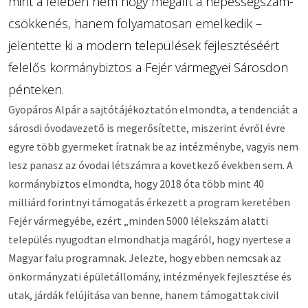
mint a felében nem hogy megállt a népességszám-
csökkenés, hanem folyamatosan emelkedik –
jelentette ki a modern települések fejlesztéséért
felelős kormánybiztos a Fejér vármegyei Sárosdon
pénteken.
Gyopáros Alpár a sajtótájékoztatón elmondta, a tendenciát a
sárosdi óvodavezető is megerősítette, miszerint évről évre
egyre több gyermeket íratnak be az intézménybe, vagyis nem
lesz panasz az óvodai létszámra a következő években sem. A
kormánybiztos elmondta, hogy 2018 óta több mint 40
milliárd forintnyi támogatás érkezett a program keretében
Fejér vármegyébe, ezért „minden 5000 lélekszám alatti
település nyugodtan elmondhatja magáról, hogy nyertese a
Magyar falu programnak. Jelezte, hogy ebben nemcsak az
önkormányzati épületállomány, intézmények fejlesztése és
utak, járdák felújítása van benne, hanem támogattak civil