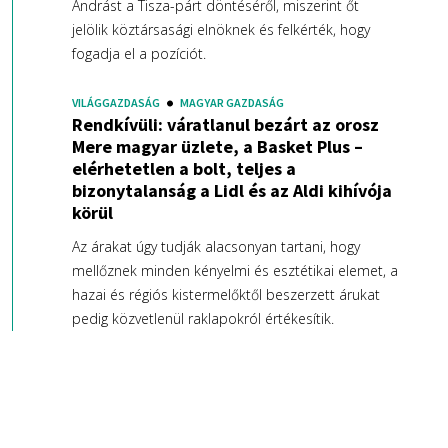
Andrást a Tisza-párt döntéséről, miszerint őt
jelölik köztársasági elnöknek és felkérték, hogy
fogadja el a pozíciót.
VILÁGGAZDASÁG
MAGYAR GAZDASÁG
Rendkívüli: váratlanul bezárt az orosz
Mere magyar üzlete, a Basket Plus –
elérhetetlen a bolt, teljes a
bizonytalanság a Lidl és az Aldi kihívója
körül
Az árakat úgy tudják alacsonyan tartani, hogy
mellőznek minden kényelmi és esztétikai elemet, a
hazai és régiós kistermelőktől beszerzett árukat
pedig közvetlenül raklapokról értékesítik.