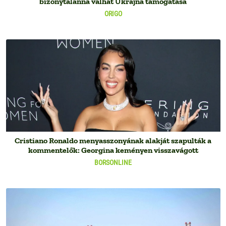
bizonytalanná válhat Ukrajna támogatása
ORIGO
Cristiano Ronaldo menyasszonyának alakját szapulták a
kommentelők: Georgina keményen visszavágott
BORSONLINE