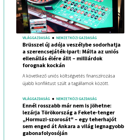
VILÁGGAZDASÁG
NEMZETKÖZI GAZDASÁG
Brüsszel új adója veszélybe sodorhatja
a szerencsejáték-ipart: Málta az uniós
ellenállás élére állt – milliárdok
forognak kockán
A következő uniós költségvetés finanszírozása
újabb konfliktust szült a tagállamok között.
VILÁGGAZDASÁG
NEMZETKÖZI GAZDASÁG
Ennél rosszabb már nem is jöhetne:
lezárja Törökország a Fekete-tenger
„Hormuzi-szorosát" – egy teherhajót
sem enged át Ankara a világ legnagyobb
gabonafolyosóján