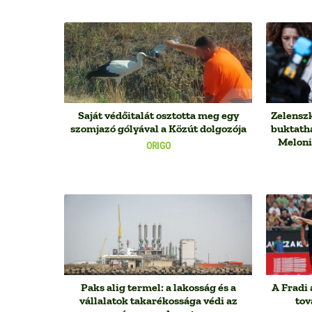
Saját védőitalát osztotta meg egy
Zelenszk
szomjazó gólyával a Közút dolgozója
buktatha
Meloni 
ORIGO
Paks alig termel: a lakosság és a
A Fradi 
vállalatok takarékossága védi az
tov