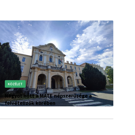
KÖZÉLET
Nagyot nőtt a MATE népszerűsége a
felvételizők körében