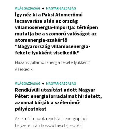
VILÁGGAZDASÁG
MAGYAR GAZDASÁG
Így néz ki a Paksi Atomerőmű
lecsavarása után az ország
villamosenergia-importja: térképen
mutatja be a szomorú valóságot az
atomenergia-szakértő −
"Magyarország villamosenergia-
fekete lyukként viselkedik"
Hazánk „villamosenergia-fekete lyukként”
viselkedik.
VILÁGGAZDASÁG
MAGYAR GAZDASÁG
Rendkívüli utasítást adott Magyar
Péter: energiaforradalmat hirdetett,
azonnal kiírják a szélerőmű-
pályázatokat
Az elmúlt napok rendkívüli energiapiaci
helyzete után hosszú távú fejlesztési