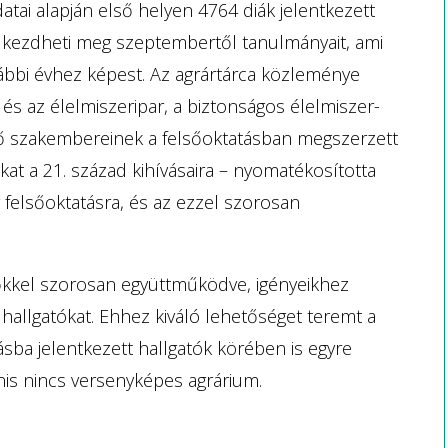
datai alapján első helyen 4764 diák jelentkezett
ő kezdheti meg szeptembertől tanulmányait, ami
rábbi évhez képest. Az agrártárca közleménye
 és az élelmiszeripar, a biztonságos élelmiszer-
övő szakembereinek a felsőoktatásban megszerzett
kat a 21. század kihívásaira – nyomatékosította
 felsőoktatásra, és az ezzel szorosan
plőkkel szorosan együttműködve, igényeikhez
hallgatókat. Ehhez kiváló lehetőséget teremt a
ásba jelentkezett hallgatók körében is egyre
is nincs versenyképes agrárium.