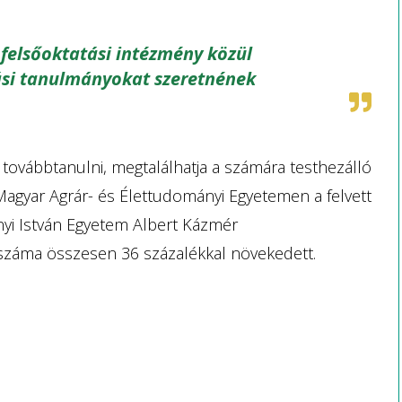
felsőoktatási intézmény közül
ási tanulmányokat szeretnének
 továbbtanulni, megtalálhatja a számára testhezálló
 Magyar Agrár- és Élettudományi Egyetemen a felvett
nyi István Egyetem Albert Kázmér
tszáma összesen 36 százalékkal növekedett.