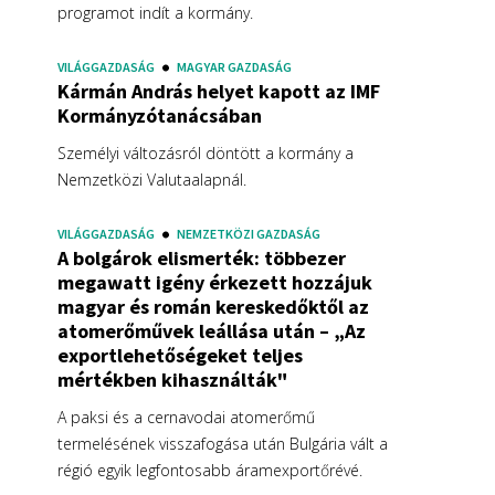
programot indít a kormány.
VILÁGGAZDASÁG
MAGYAR GAZDASÁG
Kármán András helyet kapott az IMF
Kormányzótanácsában
Személyi változásról döntött a kormány a
Nemzetközi Valutaalapnál.
VILÁGGAZDASÁG
NEMZETKÖZI GAZDASÁG
A bolgárok elismerték: többezer
megawatt igény érkezett hozzájuk
magyar és román kereskedőktől az
atomerőművek leállása után – „Az
exportlehetőségeket teljes
mértékben kihasználták"
A paksi és a cernavodai atomerőmű
termelésének visszafogása után Bulgária vált a
régió egyik legfontosabb áramexportőrévé.