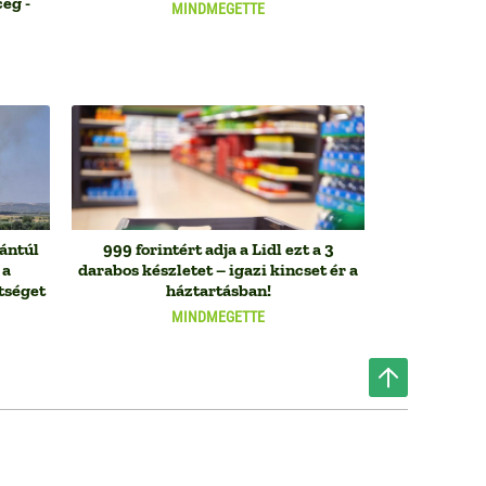
eg -
MINDMEGETTE
nántúl
999 forintért adja a Lidl ezt a 3
 a
darabos készletet – igazi kincset ér a
tséget
háztartásban!
MINDMEGETTE