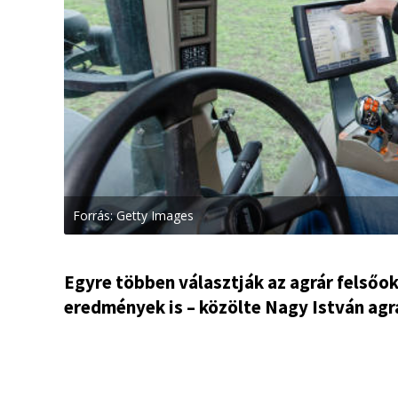
Forrás: Getty Images
Egyre többen választják az agrár felsőokt
eredmények is – közölte Nagy István agr