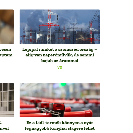
évesen
Lepipál minket a szomszéd ország –
kaptam
alig van naperőművük, de semmi
bajuk az árammal
VG
.
Ez a Lidl-termék könnyen a nyár
mivel
legnagyobb konyhai slágere lehet