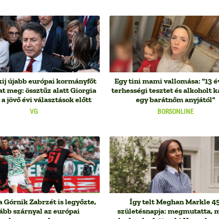
ij újabb európai kormányfőt
Egy tini mami vallomása: "13 
t meg: össztűz alatt Giorgia
terhességi tesztet és alkoholt 
a jövő évi választások előtt
egy barátnőm anyjától"
VG
BORSONLINE
a Górnik Zabrzét is legyőzte,
Így telt Meghan Markle 45
ább szárnyal az európai
születésnapja: megmutatta, 