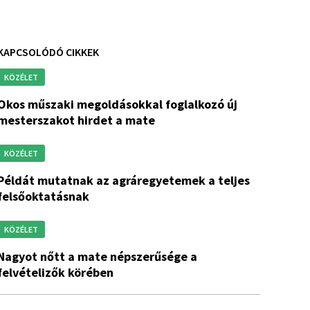
KAPCSOLÓDÓ CIKKEK
KÖZÉLET
 megoldásokkal foglalkozó új
mesterszakot hirdet a mate
KÖZÉLET
az agráregyetemek a teljes
felsőoktatásnak
KÖZÉLET
a mate népszerűsége a
felvételizők körében