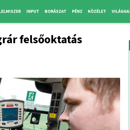
LELMISZER
INPUT
BORÁSZAT
PÉNZ
KÖZÉLET
VILÁGGA
rár felsőoktatás