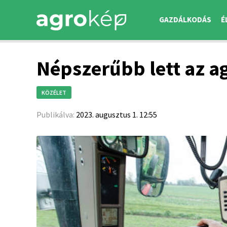
GAZDÁLKODÁS
É
Népszerűbb lett az ag
KÖZÉLET
Publikálva:
2023. augusztus 1. 12:55