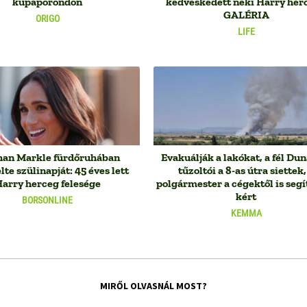
kupaporondon
kedveskedett neki Harry herc
GALÉRIA
ORIGO
LIFE
an Markle fürdőruhában
Evakuálják a lakókat, a fél Du
te szülinapját: 45 éves lett
tűzoltói a 8-as útra siettek,
arry herceg felesége
polgármester a cégektől is segí
kért
BORSONLINE
KEMMA
MIRŐL OLVASNÁL MOST?