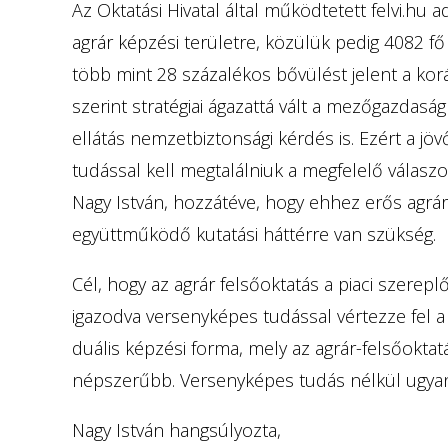
Az Oktatási Hivatal által működtetett felvi.hu a
agrár képzési területre, közülük pedig 4082 f
több mint 28 százalékos bővülést jelent a ko
szerint stratégiai ágazattá vált a mezőgazdaság
ellátás nemzetbiztonsági kérdés is. Ezért a j
tudással kell megtalálniuk a megfelelő válaszo
Nagy István, hozzátéve, hogy ehhez erős agrár
együttműködő kutatási háttérre van szükség.
Cél, hogy az agrár felsőoktatás a piaci szere
igazodva versenyképes tudással vértezze fel a 
duális képzési forma, mely az agrár-felsőoktat
népszerűbb. Versenyképes tudás nélkül ugyan
Nagy István hangsúlyozta,