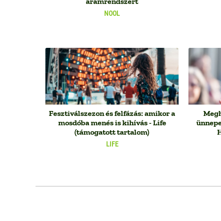
áramrendszert
NOOL
Fesztiválszezon és felfázás: amikor a
Megh
mosdóba menés is kihívás - Life
ünnepel
(támogatott tartalom)
H
LIFE