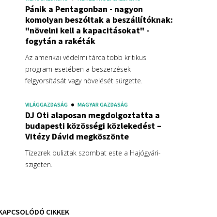
Pánik a Pentagonban - nagyon
komolyan beszóltak a beszállítóknak:
"növelni kell a kapacitásokat" -
fogytán a rakéták
Az amerikai védelmi tárca több kritikus
program esetében a beszerzések
felgyorsítását vagy növelését sürgette.
VILÁGGAZDASÁG
MAGYAR GAZDASÁG
DJ Oti alaposan megdolgoztatta a
budapesti közösségi közlekedést –
Vitézy Dávid megköszönte
Tízezrek buliztak szombat este a Hajógyári-
szigeten.
KAPCSOLÓDÓ CIKKEK