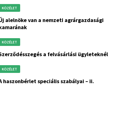
KÖZÉLET
an a nemzeti agrárgazdasági
kamarának
KÖZÉLET
szerződésszegés a felvásárlási ügyleteknél
KÖZÉLET
a haszonbérlet speciális szabályai – ii.