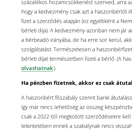
százalékos hozamcsökkenést szenved, arra az 
hogy a kedvezmény csak azt a haszonbérlőt illet
fizet a szerződés alapján (ez egyébként a Nemz
bérleti díja). A kedvezmény azonban nem jár 
a bérbeadó irányába, de ha erre sor kerül, ak
szolgáltatást. Természetesen a haszonbérfizet
bérleti díjat természetben fizeti a bérlő. (A 
olvashatnak
.)
Ha pénzben fizetnek, akkor ez csak átuta
A haszonbért főszabály szerint banki átutalássa
így már nincs lehetőség az összeg készpénzben
csak a 2022-től megkötött szerződésekre kell
tekintetében ennek a szabálynak nincs visszah