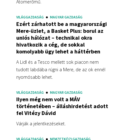
Atomerőmű.
VILÁGGAZDASÁG
MAGYAR GAZDASÁG
Ezért zárhatott be a magyarországi
Mere-üzlet, a Basket Plus: borul az
uniós hálózat – technikai okra
hivatkozik a cég, de sokkal
komolyabb ügy lehet a háttérben
A Lidl és a Tesco mellett sok piacon nem
tudott labdába rúgni a Mere, de az ok ennél
nyomósabb lehet.
VILÁGGAZDASÁG
MAGYAR GAZDASÁG
Ilyen még nem volt a MÁV
történetében – álláshirdetést adott
fel Vitézy Dávid
Várják a jelentkezéseket.
VILÁGGAZDASÁG
NEMZETKÖZI GAZDASÁG