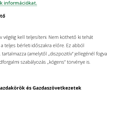
ak információkat.
ető
végéig kell teljesíteni. Nem köthető ki tehát
 teljes bérleti időszakra előre. Ez abból
 tartalmazza (amelytől „diszpozitív” jellegénél fogva
forgalmi szabályozás „kógens” törvénye is.
 Gazdakörök és Gazdaszövetkezetek