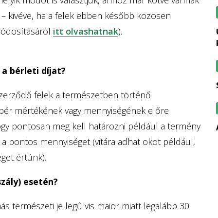
íj – kivéve, ha a felek ebben később közösen
módosításáról
itt olvashatnak
).
új alelnöke v
a bérleti díjat?
 szerződő felek a természetben történő
nbér mértékének vagy mennyiségének előre
 hogy pontosan meg kell határozni például a termény
a pontos mennyiséget (vitára adhat okot például,
get értünk).
zály) esetén?
s természeti jellegű vis maior miatt legalább 30