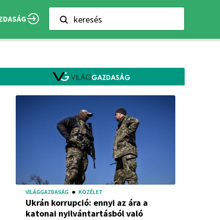
keresés
ZDASÁG
VILÁGGAZDASÁG
KÖZÉLET
Ukrán korrupció: ennyi az ára a
katonai nyilvántartásból való