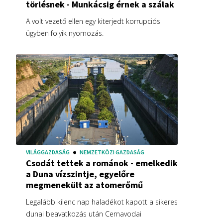
törlésnek - Munkácsig érnek a szálak
A volt vezető ellen egy kiterjedt korrupciós
ügyben folyik nyomozás.
VILÁGGAZDASÁG
NEMZETKÖZI GAZDASÁG
Csodát tettek a románok - emelkedik
a Duna vízszintje, egyelőre
megmenekült az atomerőmű
Legalább kilenc nap haladékot kapott a sikeres
dunai beavatkozás után Cernavodai