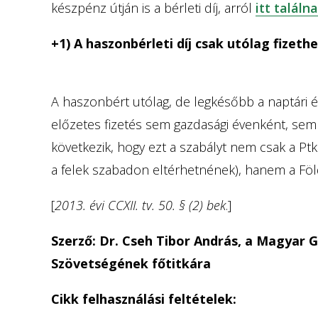
készpénz útján is a bérleti díj, arról
itt találn
+1) A haszonbérleti díj csak utólag fizeth
A haszonbért utólag, de legkésőbb a naptári év 
előzetes fizetés sem gazdasági évenként, sem a
következik, hogy ezt a szabályt nem csak a Ptk.
a felek szabadon eltérhetnének), hanem a Föld
[
2013. évi CCXII. tv. 50. § (2) bek
.]
Szerző: Dr. Cseh Tibor András, a Magyar
Szövetségének főtitkára
Cikk felhasználási feltételek: