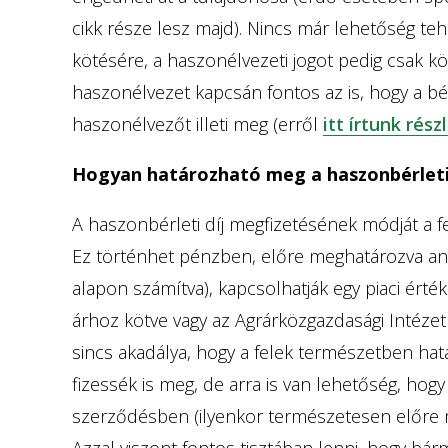
cikk része lesz majd). Nincs már lehetőség te
kötésére, a haszonélvezeti jogot pedig csak köz
haszonélvezet kapcsán fontos az is, hogy a b
haszonélvezőt illeti meg (erről
itt írtunk rés
Hogyan határozható meg a haszonbérleti 
A haszonbérleti díj megfizetésének módját a 
Ez történhet pénzben, előre meghatározva an
alapon számítva), kapcsolhatják egy piaci ért
árhoz kötve vagy az Agrárközgazdasági Intézet 
sincs akadálya, hogy a felek természetben hat
fizessék is meg, de arra is van lehetőség, hog
szerződésben (ilyenkor természetesen előre me
Azzal viszont fontos tisztában lenni, hogy bá