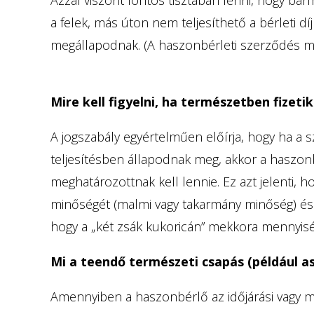
a felek, más úton nem teljesíthető a bérleti d
megállapodnak. (A haszonbérleti szerződés 
Mire kell figyelni, ha természetben fizetik 
A jogszabály egyértelműen előírja, hogy ha a
teljesítésben állapodnak meg, akkor a haszo
meghatározottnak kell lennie. Ez azt jelenti,
minőségét (malmi vagy takarmány minőség) és 
hogy a „két zsák kukoricán” mekkora mennyisé
Mi a teendő természeti csapás (például as
Amennyiben a haszonbérlő az időjárási vagy má