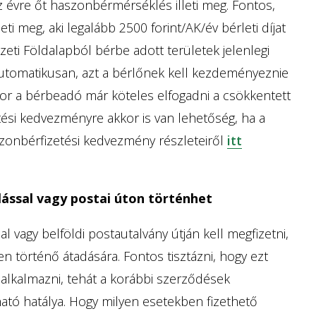
évre őt haszonbérmérséklés illeti meg. Fontos,
i meg, aki legalább 2500 forint/AK/év bérleti díjat
eti Földalapból bérbe adott területek jelenlegi
automatikusan, azt a bérlőnek kell kezdeményeznie
kor a bérbeadó már köteles elfogadni a csökkentett
ési kedvezményre akkor is van lehetőség, ha a
haszonbérfizetési kedvezmény részleteiről
itt
lással vagy postai úton történhet
l vagy belföldi postautalvány útján kell megfizetni,
 történő átadására. Fontos tisztázni, hogy ezt
 alkalmazni, tehát a korábbi szerződések
ató hatálya. Hogy milyen esetekben fizethető