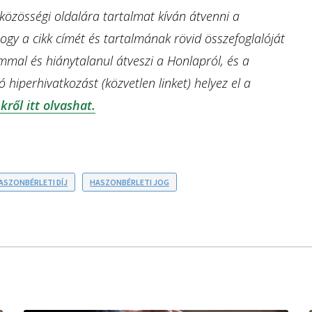
özösségi oldalára tartalmat kíván átvenni a
ogy a cikk címét és tartalmának rövid összefoglalóját
ommal és hiánytalanul átveszi a Honlapról, és a
 hiperhivatkozást (közvetlen linket) helyez el a
kről itt olvashat.
ASZONBÉRLETI DÍJ
HASZONBÉRLETI JOG