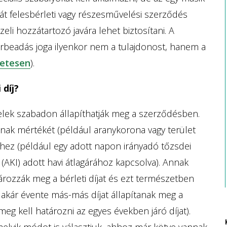
hát felesbérleti vagy részesművelési szerződés
eli hozzátartozó javára lehet biztosítani. A
érbeadás joga ilyenkor nem a tulajdonost, hanem a
zletesen
).
díj?
felek szabadon állapíthatják meg a szerződésben.
nak mértékét (például aranykorona vagy terület
ékhez (például egy adott napon irányadó tőzsdei
(AKI) adott havi átlagárához kapcsolva). Annak
ározzák meg a bérleti díjat és ezt természetben
y akár évente más-más díjat állapítanak meg a
g kell határozni az egyes években járó díjat).
rmelyik módot is választjuk, ahhoz már kötve vannak