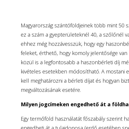
Magyarország szántóföldjeinek több mint 50 s
ez a szám a gyepterületeknél 40, a szőlőnél 
ehhez még hozzávesszük, hogy egy haszonbérle
feleket, érthető, hogy komoly jelentősége van
közül is a legfontosabb a haszonbérleti díj m
kivételes esetekben módosítható. A mostani e
kell meghatározni a bérleti díjat és hogyan bi
megváltozásának esetére.
Milyen jogcímeken engedhető át a földha
Egy termőföld használatát főszabály szerint ha
engedheti át a tulajdonosa (erdő esetében spec