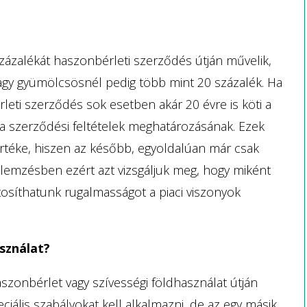
zázalékát haszonbérleti szerződés útján művelik,
vagy gyümölcsösnél pedig több mint 20 százalék. Ha
ti szerződés sok esetben akár 20 évre is köti a
 a szerződési feltételek meghatározásának. Ezek
értéke, hiszen az később, egyoldalúan már csak
lemzésben ezért azt vizsgáljuk meg, hogy miként
ztosíthatunk rugalmasságot a piaci viszonyok
sználat?
szonbérlet vagy szívességi földhasználat útján
iális szabályokat kell alkalmazni, de az egy másik