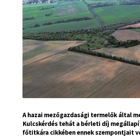
A hazai mezőgazdasági termelők által me
Kulcskérdés tehát a bérleti díj megállapí
főtitkára cikkében ennek szempontjait ve