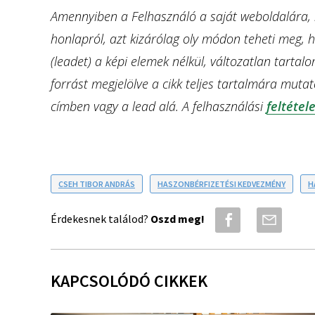
Amennyiben a Felhasználó a saját weboldalára, k
honlapról, azt kizárólag oly módon teheti meg, h
(leadet) a képi elemek nélkül, változatlan tartal
forrást megjelölve a cikk teljes tartalmára mutató
címben vagy a lead alá. A felhasználási
feltétele
CSEH TIBOR ANDRÁS
HASZONBÉRFIZETÉSI KEDVEZMÉNY
H
Érdekesnek találod?
Oszd meg!
KAPCSOLÓDÓ CIKKEK