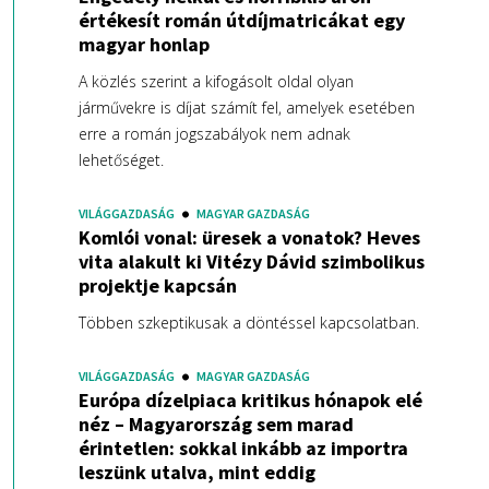
értékesít román útdíjmatricákat egy
magyar honlap
A közlés szerint a kifogásolt oldal olyan
járművekre is díjat számít fel, amelyek esetében
erre a román jogszabályok nem adnak
lehetőséget.
VILÁGGAZDASÁG
MAGYAR GAZDASÁG
Komlói vonal: üresek a vonatok? Heves
vita alakult ki Vitézy Dávid szimbolikus
projektje kapcsán
Többen szkeptikusak a döntéssel kapcsolatban.
VILÁGGAZDASÁG
MAGYAR GAZDASÁG
Európa dízelpiaca kritikus hónapok elé
néz – Magyarország sem marad
érintetlen: sokkal inkább az importra
leszünk utalva, mint eddig