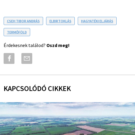
CSEH TIBOR ANDRÁS
ELBIRTOKLÁS
HAGYATÉKI ELJÁRÁS
TERMŐFÖLD
Érdekesnek találod?
Oszd meg!
KAPCSOLÓDÓ CIKKEK