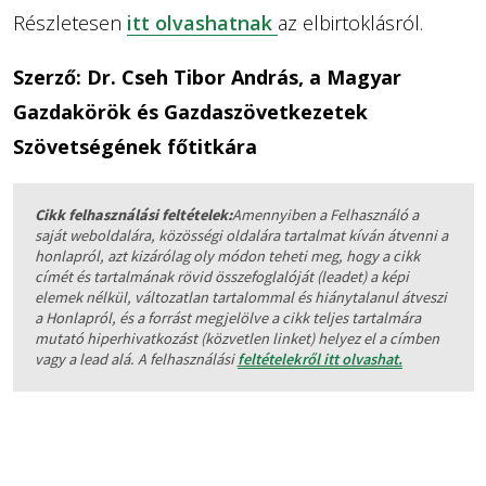
Részletesen
itt olvashatnak
az elbirtoklásról.
Szerző: Dr. Cseh Tibor András, a Magyar
Gazdakörök és Gazdaszövetkezetek
Szövetségének főtitkára
Cikk felhasználási feltételek:
Amennyiben a Felhasználó a
saját weboldalára, közösségi oldalára tartalmat kíván átvenni a
honlapról, azt kizárólag oly módon teheti meg, hogy a cikk
címét és tartalmának rövid összefoglalóját (leadet) a képi
elemek nélkül, változatlan tartalommal és hiánytalanul átveszi
a Honlapról, és a forrást megjelölve a cikk teljes tartalmára
mutató hiperhivatkozást (közvetlen linket) helyez el a címben
vagy a lead alá. A felhasználási
feltételekről itt olvashat.