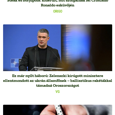
Steak és borjúpofa: kiderült, mit szolgálnak fel Cristiano
Ronaldo esküvőjén
ORIGO
Ez már nyílt háború: Zelenszki kirúgott minisztere
ellentmondott az ukrán államfőnek – ballisztikus rakétákkal
támadná Oroszországot
VG