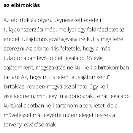
az elbirtoklás
Az elbirtoklás olyan, úgynevezett eredeti
tulajdonszerzési mód, mellyel egy földrészletet az
eredeti tulajdonos jóváhagyása nélkül is meg lehet
szerezni. Az elbirtoklás feltétele, hogy a más
tulajdonában lévő földet legalább 15 évig
sajátomként, megszakítás nélkül kell a birtokomban
tartani. Az, hogy mit is jelent a „sajátomkénti”
birtoklás, röviden megválaszolható: úgy kell
viselkednem, mint egy tulajdonosnak, tehát legalább
kultúrállapotban kell tartanom a területet, de a
műveléssel már egyértelműen eleget teszek a
törvényi elvárásoknak.