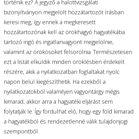
történik ez? A jegyző a halottvizsgálati
bizonyítványon megjelölt hozzátartozót írásban
keresi meg, így ennek a megkeresett
hozzátartozónak kell az örökhagyó hagyatékába
tartozó ingó és ingatlanvagyont megjelölnie,
valamint az örökösöket felsorolnia. Természetesen
ezt a listát elküldik minden öröklésben érdekelt
részére, akik a nyilatkozatban foglaltakat nyolc
napon belül kiegészíthetik. Ha ezekből a
nyilatkozatokból valamilyen vagyontárgy mégis
kimarad, akkor arra a hagyatéki eljárást sem
folytatják le. Így fordulhat elő, hogy egy föld kimarad
a hagyatékból és rendezetlenné válik tulajdonjogi
szempontból.