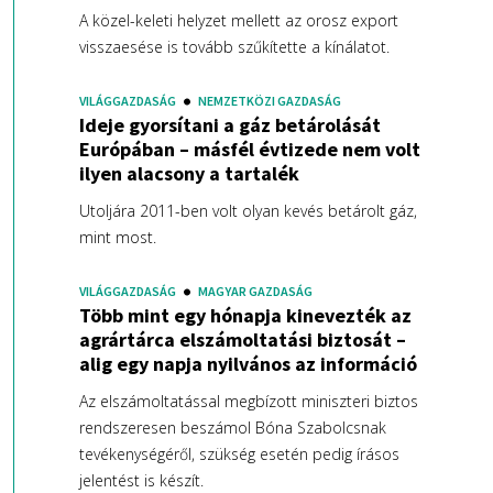
A közel-keleti helyzet mellett az orosz export
visszaesése is tovább szűkítette a kínálatot.
VILÁGGAZDASÁG
NEMZETKÖZI GAZDASÁG
Ideje gyorsítani a gáz betárolását
Európában – másfél évtizede nem volt
ilyen alacsony a tartalék
Utoljára 2011-ben volt olyan kevés betárolt gáz,
mint most.
VILÁGGAZDASÁG
MAGYAR GAZDASÁG
Több mint egy hónapja kinevezték az
agrártárca elszámoltatási biztosát –
alig egy napja nyilvános az információ
Az elszámoltatással megbízott miniszteri biztos
rendszeresen beszámol Bóna Szabolcsnak
tevékenységéről, szükség esetén pedig írásos
jelentést is készít.