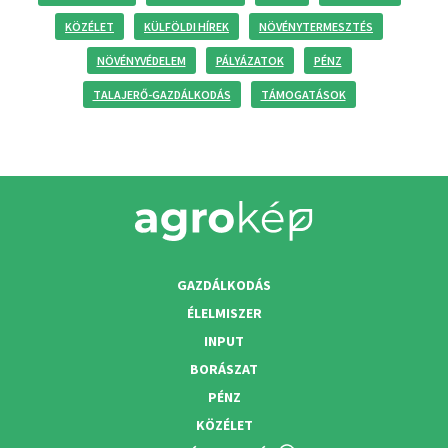
KÖZÉLET
KÜLFÖLDI HÍREK
NÖVÉNYTERMESZTÉS
NÖVÉNYVÉDELEM
PÁLYÁZATOK
PÉNZ
TALAJERŐ-GAZDÁLKODÁS
TÁMOGATÁSOK
GAZDÁLKODÁS
ÉLELMISZER
INPUT
BORÁSZAT
PÉNZ
KÖZÉLET