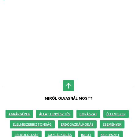
MIRŐL OLVASNÁL MOST?
AGRÁRGÉPEK
ÁLLATTENYÉSZTÉS
BORÁSZAT
ÉLELMISZER
ÉLELMISZERBIZTONSÁG
ERDŐGAZDÁLKODÁS
ESEMÉNYEK
FELDOLGOZÁS
GAZDÁLKODÁS
INPUT
KERTÉSZET