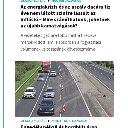
VILÁGGAZDASÁG
MAGYAR GAZDASÁG
Az energiakrízis és az aszály dacára tíz
éve nem látott szintre lassult az
infláció – Mire számíthatunk, jöhetnek
az újabb kamatvágások?
A vezetékes gáz ára több mint a tizedével
mérséklődött, ami elsősorban a fogyasztási
volumenek változásának következménye.
VILÁGGAZDASÁG
NEMZETKÖZI GAZDASÁG
Engedély nélkül és horribilis áron