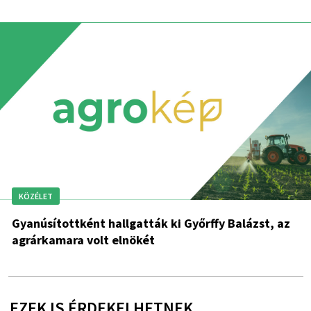
KÖZÉLET
Gyanúsítottként hallgatták ki Győrffy Balázst, az
agrárkamara volt elnökét
EZEK IS ÉRDEKELHETNEK