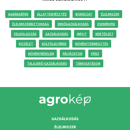
AGRÁRGÉPEK
ÁLLATTENYÉSZTÉS
BORÁSZAT
ÉLELMISZER
ÉLELMISZERBIZTONSÁG
ERDŐGAZDÁLKODÁS
ESEMÉNYEK
FELDOLGOZÁS
GAZDÁLKODÁS
INPUT
KERTÉSZET
KÖZÉLET
KÜLFÖLDI HÍREK
NÖVÉNYTERMESZTÉS
NÖVÉNYVÉDELEM
PÁLYÁZATOK
PÉNZ
TALAJERŐ-GAZDÁLKODÁS
TÁMOGATÁSOK
GAZDÁLKODÁS
ÉLELMISZER