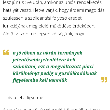
lesz június 5-e után, amikor az uniós rendelkezés
hatályát veszti, illetve várják, hogy érdemi megoldás
szülessen a szolidaritási folyosó eredeti
funkciójának megfelelő működése érdekében.
Afelől viszont ne legyen kétségünk, hogy
a jövőben az ukrán termények
jelentősebb jelenlétére kell
számítani, ezt a megváltozott piaci
körülményt pedig a gazdálkodóknak
figyelembe kell venniük
– hívta fel a figyelmet.
Az agrárkamara öt évvel ezelőtt összeállított egy