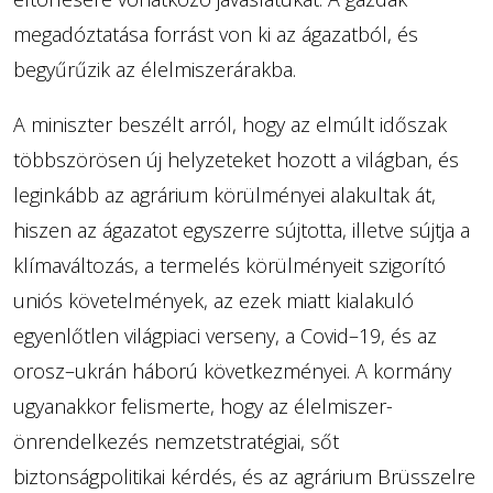
megadóztatása forrást von ki az ágazatból, és
begyűrűzik az élelmiszerárakba.
A miniszter beszélt arról, hogy az elmúlt időszak
többszörösen új helyzeteket hozott a világban, és
leginkább az agrárium körülményei alakultak át,
hiszen az ágazatot egyszerre sújtotta, illetve sújtja a
klímaváltozás, a termelés körülményeit szigorító
uniós követelmények, az ezek miatt kialakuló
egyenlőtlen világpiaci verseny, a Covid–19, és az
orosz–ukrán háború következményei. A kormány
ugyanakkor felismerte, hogy az élelmiszer-
önrendelkezés nemzetstratégiai, sőt
biztonságpolitikai kérdés, és az agrárium Brüsszelre