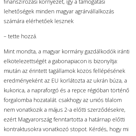
finanszírozási környezet, így a támogatási
lehetőségek minden magyar agrárvállalkozás
számára elérhetőek lesznek
– tette hozzá.
Mint mondta, a magyar kormány gazdálkodók iránti
elkötelezettségét a gabonapiacon is bizonyítja:
miután az érintett tagállamok közös fellépésének
eredményeként az EU korlátozta az ukrán búza, a
kukorica, a napraforgó és a repce régióban történő
forgalomba hozatalát. csakhogy az uniós tilalom
nem vonatkozik a május 2-a előtti szerződésekre,
ezért Magyarország fenntartotta a határnap előtti
kontraktusokra vonatkozó stopot. Kérdés, hogy mi