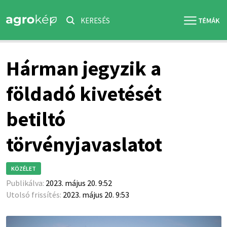
KERESÉS
Hárman jegyzik a
földadó kivetését
betiltó
törvényjavaslatot
KÖZÉLET
Publikálva:
2023. május 20. 9:52
Utolsó frissítés:
2023. május 20. 9:53