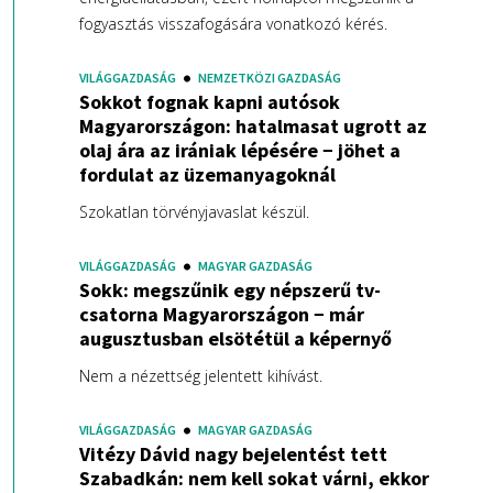
fogyasztás visszafogására vonatkozó kérés.
VILÁGGAZDASÁG
NEMZETKÖZI GAZDASÁG
Sokkot fognak kapni autósok
Magyarországon: hatalmasat ugrott az
olaj ára az irániak lépésére − jöhet a
fordulat az üzemanyagoknál
Szokatlan törvényjavaslat készül.
VILÁGGAZDASÁG
MAGYAR GAZDASÁG
Sokk: megszűnik egy népszerű tv-
csatorna Magyarországon − már
augusztusban elsötétül a képernyő
Nem a nézettség jelentett kihívást.
VILÁGGAZDASÁG
MAGYAR GAZDASÁG
Vitézy Dávid nagy bejelentést tett
Szabadkán: nem kell sokat várni, ekkor