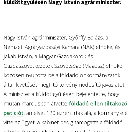
küldöttgyűlésén Nagy István agrárminiszter.
Nagy István agrárminiszter, Győrffy Balázs, a
Nemzeti Agrárgazdasági Kamara (NAK) elnöke, és
Jakab István, a Magyar Gazdakörök és
Gazdaszövetkezetek Szövetsége (Magosz) elnöke
közösen nyújtotta be a földadó önkormányzatok
általi kivetését megtiltó törvénymódosító javaslatot.
A miniszter a küldöttgyűlésen bejelentette, hogy
miután márciusban átvette
földadó ellen tiltakozó
petíciót
, amelyet 120 ezren írták alá, a kormány elé
vitte az ügyet, a kabinet pedig támogatta a földadó
eltörlésére vonatkozó javaslatukat. A gazdák