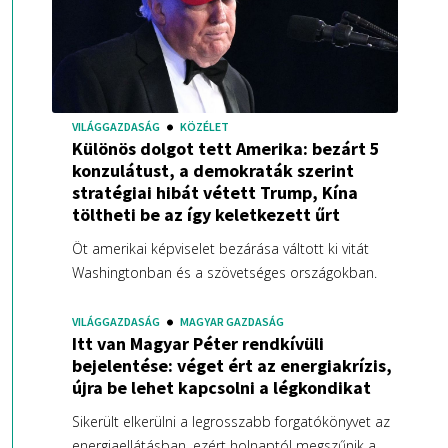
VILÁGGAZDASÁG
KÖZÉLET
Különös dolgot tett Amerika: bezárt 5
konzulátust, a demokraták szerint
stratégiai hibát vétett Trump, Kína
töltheti be az így keletkezett űrt
Öt amerikai képviselet bezárása váltott ki vitát
Washingtonban és a szövetséges országokban.
VILÁGGAZDASÁG
MAGYAR GAZDASÁG
Itt van Magyar Péter rendkívüli
bejelentése: véget ért az energiakrízis,
újra be lehet kapcsolni a légkondikat
Sikerült elkerülni a legrosszabb forgatókönyvet az
energiaellátásban, ezért holnaptól megszűnik a