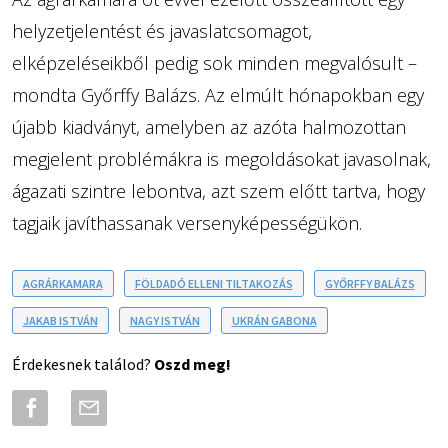
helyzetjelentést és javaslatcsomagot,
elképzeléseikből pedig sok minden megvalósult –
mondta Győrffy Balázs. Az elmúlt hónapokban egy
újabb kiadványt, amelyben az azóta halmozottan
megjelent problémákra is megoldásokat javasolnak,
ágazati szintre lebontva, azt szem előtt tartva, hogy
tagjaik javíthassanak versenyképességükön.
AGRÁRKAMARA
FÖLDADÓ ELLENI TILTAKOZÁS
GYŐRFFY BALÁZS
JAKAB ISTVÁN
NAGY ISTVÁN
UKRÁN GABONA
Érdekesnek találod?
Oszd meg!