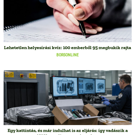
Lehetetlen helyesírási kvíz: 100 emberből 95 megbukik rajta
BORSONLINE
Egy kattintás, és már indulhat is az eljárás: így vadászik a