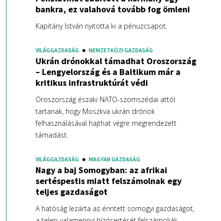
bankra, ez valahová tovább fog ömleni
Kapitány István nyitotta ki a pénuzcsapot.
VILÁGGAZDASÁG
NEMZETKÖZI GAZDASÁG
Ukrán drónokkal támadhat Oroszország
– Lengyelország és a Baltikum már a
kritikus infrastruktúrát védi
Oroszország északi NATO-szomszédai attól
tartanak, hogy Moszkva ukrán drónok
felhasználásával hajthat végre megrendezett
támadást.
VILÁGGAZDASÁG
MAGYAR GAZDASÁG
Nagy a baj Somogyban: az afrikai
sertéspestis miatt felszámolnak egy
teljes gazdaságot
A hatóság lezárta az érintett somogyi gazdaságot,
a telep valamennyi hízósertését felszámolják.