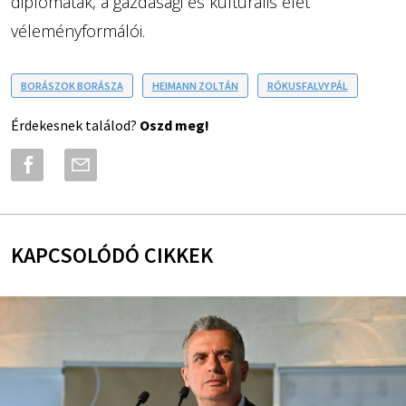
diplomaták, a gazdasági és kulturális élet
véleményformálói.
BORÁSZOK BORÁSZA
HEIMANN ZOLTÁN
RÓKUSFALVY PÁL
Érdekesnek találod?
Oszd meg!
KAPCSOLÓDÓ CIKKEK