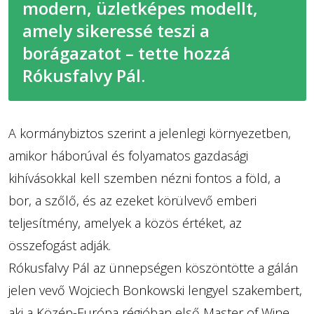
modern, üzletképes modellt,
amely sikeressé teszi a
borágazatot – tette hozzá
Rókusfalvy Pál.
A kormánybiztos szerint a jelenlegi környezetben,
amikor háborúval és folyamatos gazdasági
kihívásokkal kell szemben nézni fontos a föld, a
bor, a szőlő, és az ezeket körülvevő emberi
teljesítmény, amelyek a közös értéket, az
összefogást adják.
Rókusfalvy Pál az ünnepségen köszöntötte a gálán
jelen vevő Wojciech Bonkowski lengyel szakembert,
aki a Közép-Európa régióban első Master of Wine