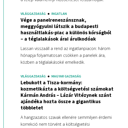
VILÁGGAZDASÁG
INGATLAN
Vége a panelreneszánsznak,
meggyógyulni látszik a budapesti
használtlakás-piac a különös kórságból
– a téglalakások árai árulkodóak
Lassan visszaáll a rend az ingatlanpiacon: három
hónapja folyamatosan csökken a panelek ára,
közben a téglalakásoké emelkedik.
VILÁGGAZDASÁG
MAGYAR GAZDASÁG
Lebukott a Tisza-kormány:
kozmetikázta a költségvetési számokat
Kármán András – Lázár Vitézynek szánt
ajándéka hozta össze a gigantikus
többletet
A hangzazatos szavak ellenére semmilyen érdemi
korrekció nem törvént a költségvetési