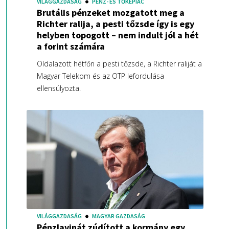
VILÁGGAZDASÁG
PÉNZ- ÉS TŐKEPIAC
Brutális pénzeket mozgatott meg a
Richter ralija, a pesti tőzsde így is egy
helyben topogott – nem indult jól a hét
a forint számára
Oldalazott hétfőn a pesti tőzsde, a Richter raliját a
Magyar Telekom és az OTP lefordulása
ellensúlyozta.
VILÁGGAZDASÁG
MAGYAR GAZDASÁG
Pénzlavinát zúdított a kormány egy