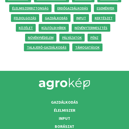
ÉLELMISZERBIZTONSÁG
ERDŐGAZDÁLKODÁS
ESEMÉNYEK
FELDOLGOZÁS
GAZDÁLKODÁS
INPUT
KERTÉSZET
KÖZÉLET
KÜLFÖLDI HÍREK
NÖVÉNYTERMESZTÉS
NÖVÉNYVÉDELEM
PÁLYÁZATOK
PÉNZ
TALAJERŐ-GAZDÁLKODÁS
TÁMOGATÁSOK
GAZDÁLKODÁS
ÉLELMISZER
INPUT
BORÁSZAT