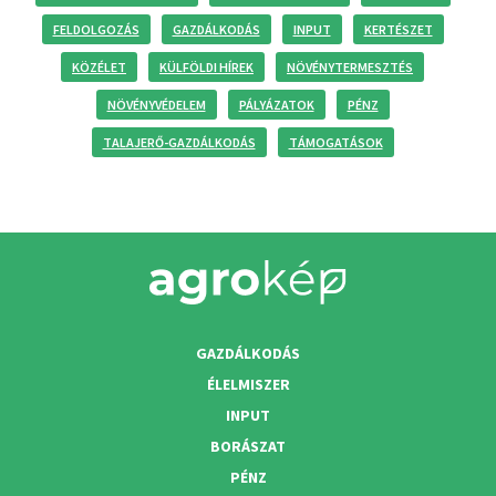
FELDOLGOZÁS
GAZDÁLKODÁS
INPUT
KERTÉSZET
KÖZÉLET
KÜLFÖLDI HÍREK
NÖVÉNYTERMESZTÉS
NÖVÉNYVÉDELEM
PÁLYÁZATOK
PÉNZ
TALAJERŐ-GAZDÁLKODÁS
TÁMOGATÁSOK
GAZDÁLKODÁS
ÉLELMISZER
INPUT
BORÁSZAT
PÉNZ