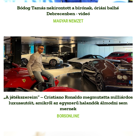
Bódog Tamás nekirontott a bírónak, óriási balhé
Debrecenben - videó
MAGYAR NEMZET
„A játékszereim” – Cristiano Ronaldo megmutatta milliárdos
luxusautóit, amikről az egyszerű halandók álmodni sem
mernek
BORSONLINE