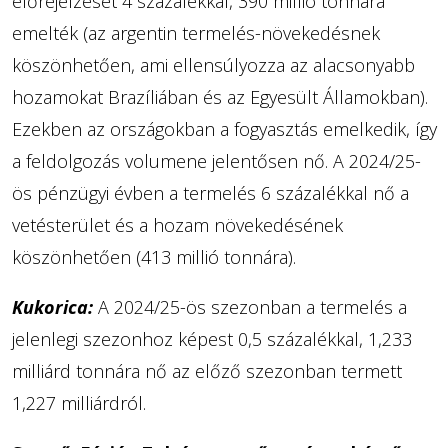
előrejelzését 4 százalékkal, 390 millió tonnára
emelték (az argentin termelés-növekedésnek
köszönhetően, ami ellensúlyozza az alacsonyabb
hozamokat Brazíliában és az Egyesült Államokban).
Ezekben az országokban a fogyasztás emelkedik, így
a feldolgozás volumene jelentősen nő. A 2024/25-
ös pénzügyi évben a termelés 6 százalékkal nő a
vetésterület és a hozam növekedésének
köszönhetően (413 millió tonnára).
Kukorica:
A 2024/25-ös szezonban a termelés a
jelenlegi szezonhoz képest 0,5 százalékkal, 1,233
milliárd tonnára nő az előző szezonban termett
1,227 milliárdról.