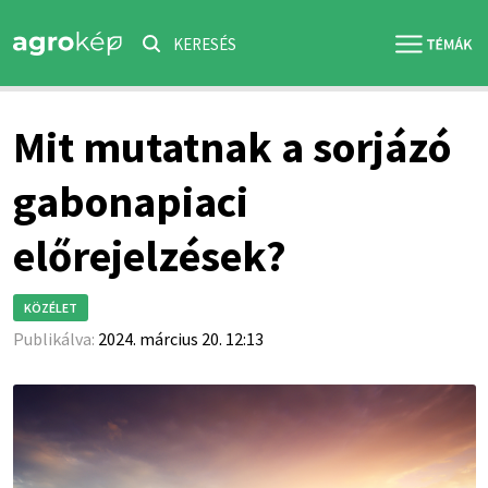
KERESÉS
Mit mutatnak a sorjázó
gabonapiaci
előrejelzések?
KÖZÉLET
Publikálva:
2024. március 20. 12:13