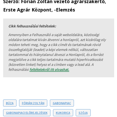
Szerző: Fórián Zoltán vezető agrárszakértő,
Erste Agrár Központ, -Elemzés
Cikk felhasználási feltételek:
Amennyiben a Felhasználó a saját weboldalára, közösségi
oldalára tartalmat kíván átvenni a honlapról, azt kizárólag oly
módon teheti meg, hogy a cikk címét és tartalmának rövid
összefoglalóját (leadet) a képi elemek nélkül, változatlan
tartalommal és hiánytalanul átveszi a Honlapról, és a forrást
megjelölve a cikk teljes tartalmára mutató hiperhivatkozást
(közvetlen linket) helyez el a címben vagy a lead alá. A
felhasználási
feltételekről itt olvashat.
BÚZA
FÓRIÁN ZOLTÁN
GABONAPIAC
GABONAPIACI ELŐREJELZÉSEK
KUKORICA
SZÓJA