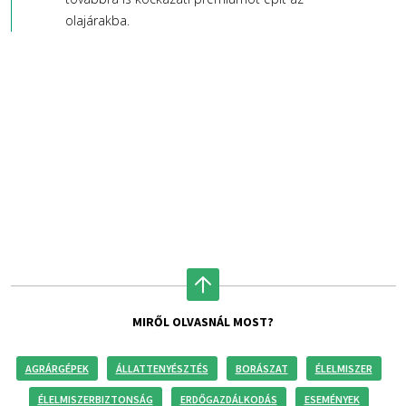
olajárakba.
MIRŐL OLVASNÁL MOST?
AGRÁRGÉPEK
ÁLLATTENYÉSZTÉS
BORÁSZAT
ÉLELMISZER
ÉLELMISZERBIZTONSÁG
ERDŐGAZDÁLKODÁS
ESEMÉNYEK