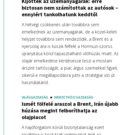
Kijöttek az üzemanyagárak: erre
biztosan nem számítottak az autósok –
ennyiért tankolhatunk keddtől
A hétvégi csökkenés után továbbra sem
emelkednek az üzemanyagárak, de a közel-keleti
helyzet továbbra sem rendeződik, a Brent és a
nyersolaj ára is kúszik felfelé a Hormuzi-szoros
újranyitása körül tapasztalható időhúzás miatt. Az
olajár emelkedése kérdésessé teszi a mostani
árszint tartósságát, a piac árgus szemekkel figyeli,
sikerül-e megállapodásra jutni a stratégiai vízi út
használatáról.
VILÁGGAZDASÁG
NEMZETKÖZI GAZDASÁG
Ismét fölfelé araszol a Brent, Irán újabb
húzása megint felboríthatja az
olajpiacot
A hajóforgalom körüli bizonytalanság ezért
továbbra is kockázati prémiumot épít az