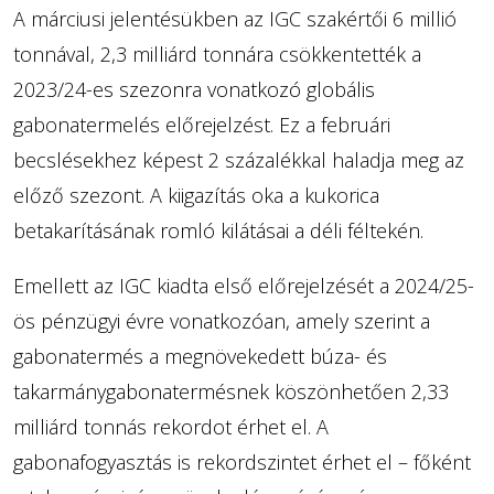
A márciusi jelentésükben az IGC szakértői 6 millió
tonnával, 2,3 milliárd tonnára csökkentették a
2023/24-es szezonra vonatkozó globális
gabonatermelés előrejelzést. Ez a februári
becslésekhez képest 2 százalékkal haladja meg az
előző szezont. A kiigazítás oka a kukorica
betakarításának romló kilátásai a déli féltekén.
Emellett az IGC kiadta első előrejelzését a 2024/25-
ös pénzügyi évre vonatkozóan, amely szerint a
gabonatermés a megnövekedett búza- és
takarmánygabonatermésnek köszönhetően 2,33
milliárd tonnás rekordot érhet el. A
gabonafogyasztás is rekordszintet érhet el – főként