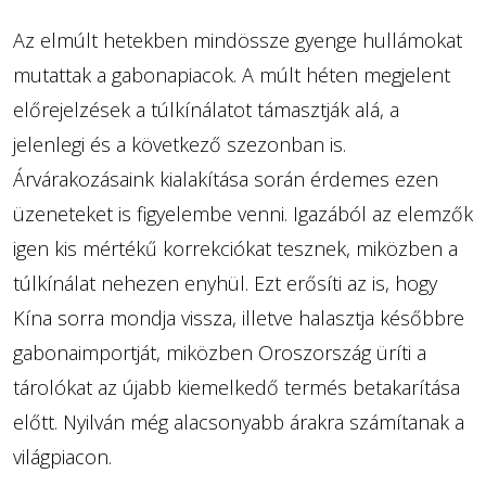
Az elmúlt hetekben mindössze gyenge hullámokat
mutattak a gabonapiacok. A múlt héten megjelent
előrejelzések a túlkínálatot támasztják alá, a
jelenlegi és a következő szezonban is.
Árvárakozásaink kialakítása során érdemes ezen
üzeneteket is figyelembe venni. Igazából az elemzők
igen kis mértékű korrekciókat tesznek, miközben a
túlkínálat nehezen enyhül. Ezt erősíti az is, hogy
Kína sorra mondja vissza, illetve halasztja későbbre
gabonaimportját, miközben Oroszország üríti a
tárolókat az újabb kiemelkedő termés betakarítása
előtt. Nyilván még alacsonyabb árakra számítanak a
világpiacon.