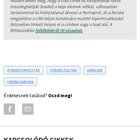
módon teheti meg, hogy a cikk címét és tartalmának rövid
összefoglalóját (leadet) a képi elemek nélkül, változatlan
tartalommal és hiánytalanul átveszi a Honlapról, és a forrást
megjelölve a cikk teljes tartalmára mutató hiperhivatkozást
(közvetlen linket) helyez el a címben vagy a lead alá. A
felhasználási
feltételekről itt olvashat.
ÁTRAKÓ KAPACITÁS
FÓRIÁN ZOLTÁN
UKRAJNA
UKRÁN GABONA
Érdekesnek találod?
Oszd meg!