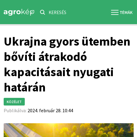
KERESÉS
Ukrajna gyors ütemben
bővíti átrakodó
kapacitásait nyugati
határán
KÖZÉLET
Publikálva:
2024. február 28. 10:44