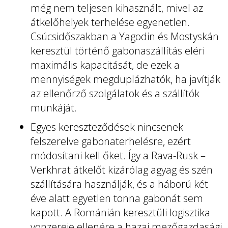
még nem teljesen kihasznált, mivel az
átkelőhelyek terhelése egyenetlen.
Csúcsidőszakban a Yagodin és Mostyskán
keresztül történő gabonaszállítás eléri
maximális kapacitását, de ezek a
mennyiségek megduplázhatók, ha javítják
az ellenőrző szolgálatok és a szállítók
munkáját.
Egyes kereszteződések nincsenek
felszerelve gabonaterhelésre, ezért
módosítani kell őket. Így a Rava-Rusk –
Verkhrat átkelőt kizárólag agyag és szén
szállítására használják, és a háború két
éve alatt egyetlen tonna gabonát sem
kapott. A Románián keresztüli logisztika
vonzereje ellenére a hazai mezőgazdasági