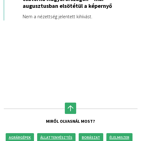
augusztusban elsötétül a képernyő
Nem a nézettség jelentett kihívást.
MIRŐL OLVASNÁL MOST?
AGRÁRGÉPEK
ÁLLATTENYÉSZTÉS
BORÁSZAT
ÉLELMISZER