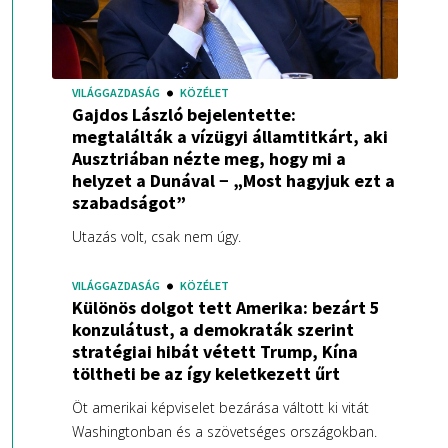
VILÁGGAZDASÁG
KÖZÉLET
Gajdos László bejelentette:
megtalálták a vízügyi államtitkárt, aki
Ausztriában nézte meg, hogy mi a
helyzet a Dunával − „Most hagyjuk ezt a
szabadságot”
Utazás volt, csak nem úgy.
VILÁGGAZDASÁG
KÖZÉLET
Különös dolgot tett Amerika: bezárt 5
konzulátust, a demokraták szerint
stratégiai hibát vétett Trump, Kína
töltheti be az így keletkezett űrt
Öt amerikai képviselet bezárása váltott ki vitát
Washingtonban és a szövetséges országokban.