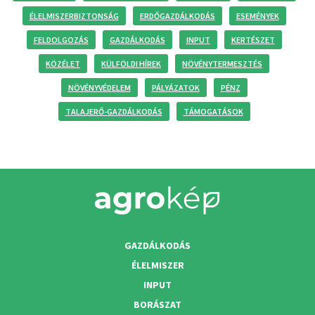
ÉLELMISZERBIZTONSÁG
ERDŐGAZDÁLKODÁS
ESEMÉNYEK
FELDOLGOZÁS
GAZDÁLKODÁS
INPUT
KERTÉSZET
KÖZÉLET
KÜLFÖLDI HÍREK
NÖVÉNYTERMESZTÉS
NÖVÉNYVÉDELEM
PÁLYÁZATOK
PÉNZ
TALAJERŐ-GAZDÁLKODÁS
TÁMOGATÁSOK
GAZDÁLKODÁS
ÉLELMISZER
INPUT
BORÁSZAT