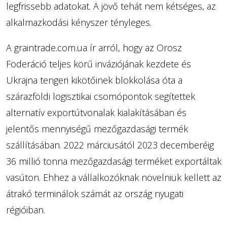
legfrissebb adatokat. A jövő tehát nem kétséges, az
alkalmazkodási kényszer tényleges.
A graintrade.com.ua ír arról, hogy az Orosz
Föderáció teljes körű inváziójának kezdete és
Ukrajna tengeri kikötőinek blokkolása óta a
szárazföldi logisztikai csomópontok segítettek
alternatív exportútvonalak kialakításában és
jelentős mennyiségű mezőgazdasági termék
szállításában. 2022 márciusától 2023 decemberéig
36 millió tonna mezőgazdasági terméket exportáltak
vasúton. Ehhez a vállalkozóknak növelniük kellett az
átrakó terminálok számát az ország nyugati
régióiban.