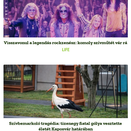
Visszavonul a legendás rockzenész: komoly szívműtét vár rá
LIFE
Szívbemarkoló tragédia: tizenegy fiatal gólya vesztette
életét Kaposvár határában