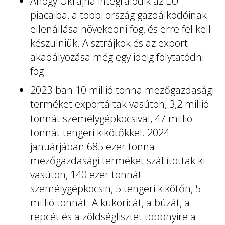
Ahogy Ukrajna integrálódik az EU
piacaiba, a többi ország gazdálkodóinak
ellenállása növekedni fog, és erre fel kell
készülniük. A sztrájkok és az export
akadályozása még egy ideig folytatódni
fog.
2023-ban 10 millió tonna mezőgazdasági
terméket exportáltak vasúton, 3,2 millió
tonnát személygépkocsival, 47 millió
tonnát tengeri kikötőkkel. 2024
januárjában 685 ezer tonna
mezőgazdasági terméket szállítottak ki
vasúton, 140 ezer tonnát
személygépkocsin, 5 tengeri kikötőn, 5
millió tonnát. A kukoricát, a búzát, a
repcét és a zöldséglisztet többnyire a