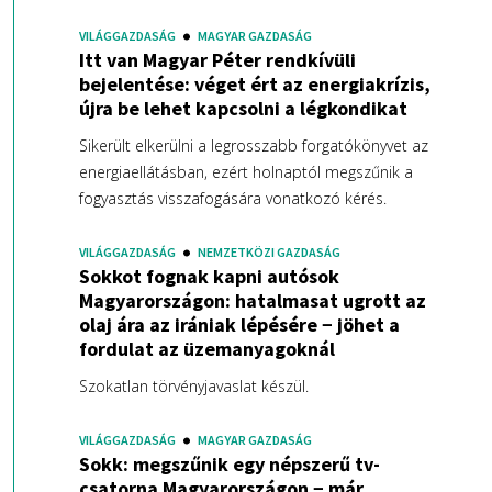
VILÁGGAZDASÁG
MAGYAR GAZDASÁG
Itt van Magyar Péter rendkívüli
bejelentése: véget ért az energiakrízis,
újra be lehet kapcsolni a légkondikat
Sikerült elkerülni a legrosszabb forgatókönyvet az
energiaellátásban, ezért holnaptól megszűnik a
fogyasztás visszafogására vonatkozó kérés.
VILÁGGAZDASÁG
NEMZETKÖZI GAZDASÁG
Sokkot fognak kapni autósok
Magyarországon: hatalmasat ugrott az
olaj ára az irániak lépésére − jöhet a
fordulat az üzemanyagoknál
Szokatlan törvényjavaslat készül.
VILÁGGAZDASÁG
MAGYAR GAZDASÁG
Sokk: megszűnik egy népszerű tv-
csatorna Magyarországon − már