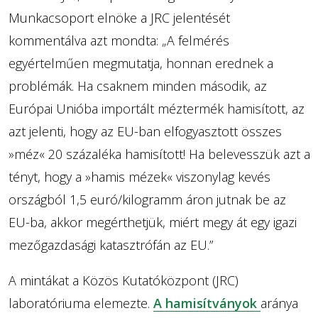
Munkacsoport elnöke a JRC jelentését
kommentálva azt mondta: „A felmérés
egyértelműen megmutatja, honnan erednek a
problémák. Ha csaknem minden második, az
Európai Unióba importált méztermék hamisított, az
azt jelenti, hogy az EU-ban elfogyasztott összes
»méz« 20 százaléka hamisított! Ha belevesszük azt a
tényt, hogy a »hamis mézek« viszonylag kevés
országból 1,5 euró/kilogramm áron jutnak be az
EU-ba, akkor megérthetjük, miért megy át egy igazi
mezőgazdasági katasztrófán az EU.”
A mintákat a Közös Kutatóközpont (JRC)
laboratóriuma elemezte.
A hamisítványok
aránya