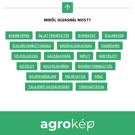
MIRŐL OLVASNÁL MOST?
AGRÁRGÉPEK
ÁLLATTENYÉSZTÉS
BORÁSZAT
ÉLELMISZER
ÉLELMISZERBIZTONSÁG
ERDŐGAZDÁLKODÁS
ESEMÉNYEK
FELDOLGOZÁS
GAZDÁLKODÁS
INPUT
KERTÉSZET
KÖZÉLET
KÜLFÖLDI HÍREK
NÖVÉNYTERMESZTÉS
NÖVÉNYVÉDELEM
PÁLYÁZATOK
PÉNZ
TALAJERŐ-GAZDÁLKODÁS
TÁMOGATÁSOK