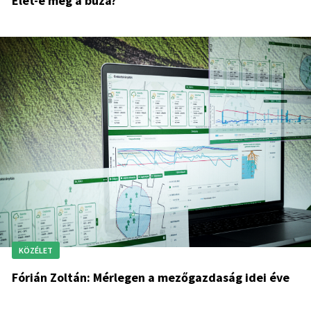
Élet-e még a búza?
KÖZÉLET
Fórián Zoltán: Mérlegen a mezőgazdaság idei éve