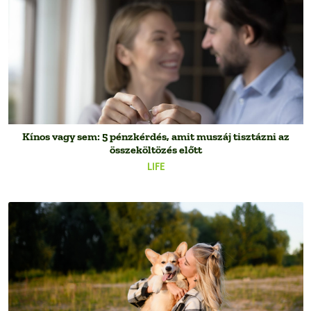
Kínos vagy sem: 5 pénzkérdés, amit muszáj tisztázni az
összeköltözés előtt
LIFE