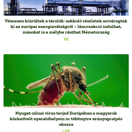
Vészesen kiürültek a tárolók: sokkoló részletek szivárogtak
ki az európai energiaválságról – láncreakció indulhat,
másokat is a mélybe ránthat Németország
VG
Nyugat-nílusi vírus terjed Európában a magyarok
közkedvelt nyaralóhelyein is: többnyire szúnyogcsípés
okozza
LIFE