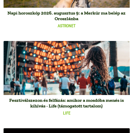
Napi horoszkóp 2026. augusztus 9: a Merkúr ma belép az
Oroszlánba
ASTRONET
Fesztiválszezon és felfázás: amikor a mosdóba menés is
kihívás - Life (támogatott tartalom)
LIFE