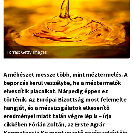
Forrás: Getty Images
A méhészet messze több, mint méztermelés. A
beporzás kerül veszélybe, ha a méztermelők
elveszítik piacaikat. Márpedig éppen ez
történik. Az Európai Bizottság most felemelte
hangját, és a mézvizsgálatok elkeserítő
eredményei miatt talán végre lép is – írja
cikkében Fórián Zoltán, az Erste Agrár
Kompetencia Központ vezető agrárszakértője.