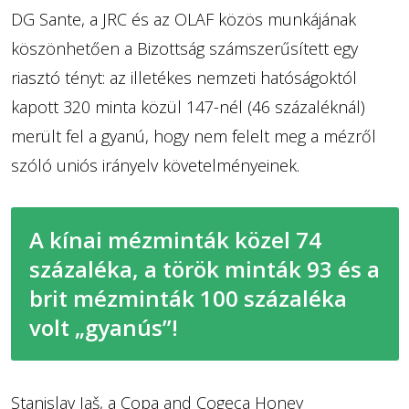
DG Sante, a JRC és az OLAF közös munkájának
köszönhetően a Bizottság számszerűsített egy
riasztó tényt: az illetékes nemzeti hatóságoktól
kapott 320 minta közül 147-nél (46 százaléknál)
merült fel a gyanú, hogy nem felelt meg a mézről
szóló uniós irányelv követelményeinek.
A kínai mézminták közel 74
százaléka, a török minták 93 és a
brit mézminták 100 százaléka
volt „gyanús”!
Stanislav Jaš, a Copa and Cogeca Honey