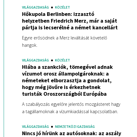
VILÁGGAZDASÁG
KÖZÉLET
Hőkupola Berlinben: izzasztó
helyzetben Friedrich Merz, már a saját
pártja is lecserélné a német kancellárt
Egyre erősödnek a Merz leváltását követelő
hangok.
VILÁGGAZDASÁG
KÖZÉLET
Hiába a szankciók, tömegével adnak
vízumot orosz állampolgároknak: a
németeket elborzasztja a gondolat,
hogy még jövőre is érkezhetnek
turisták Oroszországból Európába
A szabályozás egyelőre jelentős mozgásteret hagy
a tagállamoknak a vízumkiadással kapcsolatban.
VILÁGGAZDASÁG
NEMZETKÖZI GAZDASÁG
Nincs jó hírünk az autósoknak: az aszály