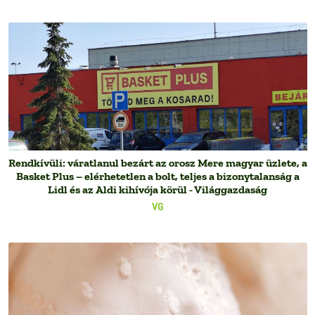
Rendkívüli: váratlanul bezárt az orosz Mere magyar üzlete, a
Basket Plus – elérhetetlen a bolt, teljes a bizonytalanság a
Lidl és az Aldi kihívója körül - Világgazdaság
VG