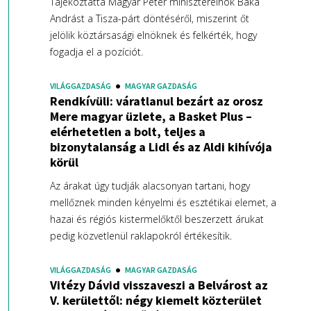
Tájékoztatta Magyar Péter miniszterelnök Baka
Andrást a Tisza-párt döntéséről, miszerint őt
jelölik köztársasági elnöknek és felkérték, hogy
fogadja el a pozíciót.
VILÁGGAZDASÁG
MAGYAR GAZDASÁG
Rendkívüli: váratlanul bezárt az orosz
Mere magyar üzlete, a Basket Plus –
elérhetetlen a bolt, teljes a
bizonytalanság a Lidl és az Aldi kihívója
körül
Az árakat úgy tudják alacsonyan tartani, hogy
mellőznek minden kényelmi és esztétikai elemet, a
hazai és régiós kistermelőktől beszerzett árukat
pedig közvetlenül raklapokról értékesítik.
VILÁGGAZDASÁG
MAGYAR GAZDASÁG
Vitézy Dávid visszaveszi a Belvárost az
V. kerülettől: négy kiemelt közterület