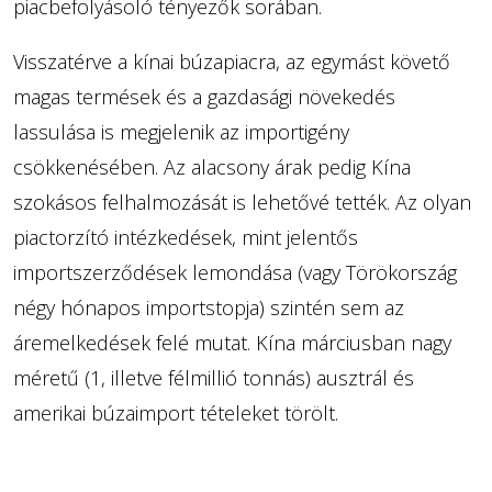
piacbefolyásoló tényezők sorában.
Visszatérve a kínai búzapiacra, az egymást követő
magas termések és a gazdasági növekedés
lassulása is megjelenik az importigény
csökkenésében. Az alacsony árak pedig Kína
szokásos felhalmozását is lehetővé tették. Az olyan
piactorzító intézkedések, mint jelentős
importszerződések lemondása (vagy Törökország
négy hónapos importstopja) szintén sem az
áremelkedések felé mutat. Kína márciusban nagy
méretű (1, illetve félmillió tonnás) ausztrál és
amerikai búzaimport tételeket törölt.