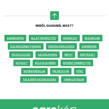
MIRŐL OLVASNÁL MOST?
AGRÁRGÉPEK
ÁLLATTENYÉSZTÉS
BORÁSZAT
ÉLELMISZER
ÉLELMISZERBIZTONSÁG
ERDŐGAZDÁLKODÁS
ESEMÉNYEK
FELDOLGOZÁS
GAZDÁLKODÁS
INPUT
KERTÉSZET
KÖZÉLET
KÜLFÖLDI HÍREK
NÖVÉNYTERMESZTÉS
NÖVÉNYVÉDELEM
PÁLYÁZATOK
PÉNZ
TALAJERŐ-GAZDÁLKODÁS
TÁMOGATÁSOK