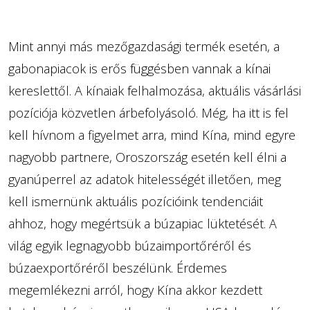
Mint annyi más mezőgazdasági termék esetén, a
gabonapiacok is erős függésben vannak a kínai
kereslettől. A kínaiak felhalmozása, aktuális vásárlási
pozíciója közvetlen árbefolyásoló. Még, ha itt is fel
kell hívnom a figyelmet arra, mind Kína, mind egyre
nagyobb partnere, Oroszország esetén kell élni a
gyanúperrel az adatok hitelességét illetően, meg
kell ismernünk aktuális pozícióink tendenciáit
ahhoz, hogy megértsük a búzapiac lüktetését. A
világ egyik legnagyobb búzaimportőréről és
búzaexportőréről beszélünk. Érdemes
megemlékezni arról, hogy Kína akkor kezdett