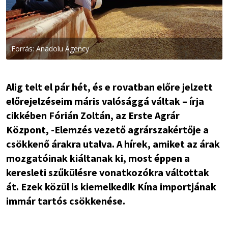
Forrás: Anadolu Agency
Alig telt el pár hét, és e rovatban előre jelzett
előrejelzéseim máris valósággá váltak – írja
cikkében Fórián Zoltán, az Erste Agrár
Központ, -Elemzés vezető agrárszakértője a
csökkenő árakra utalva. A hírek, amiket az árak
mozgatóinak kiáltanak ki, most éppen a
keresleti szűkülésre vonatkozókra váltottak
át. Ezek közül is kiemelkedik Kína importjának
immár tartós csökkenése.