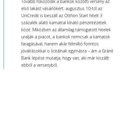
Tovább fokozódik a bankok közötti verseny az
első lakást vásárlókért: augusztus 10-től az
UniCredit is beszáll az Otthon Start hitelt 3
százalék alatti kamattal kínáló pénzintézetek
közé. Miközben az államilag támogatott hitelek
uralják a piacot, a bankok nemcsak a kamatok
faragásával, hanem akár félmillió forintos
jóváírásokkal is licitálnak egymásra – ám a Gránit
Bank lépése mutatja, hogy van, aki már kiszállt
ebből a versenyből.