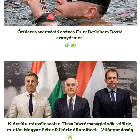
Őrületes szenzáció a vizes Eb-n: Betlehem Dávid
aranyérmes!
ORIGO
Kiderült, mit válaszolt a Tisza köztársaságielnök-jelöltje,
miután Magyar Péter felkérte államfőnek - Világgazdaság
VG