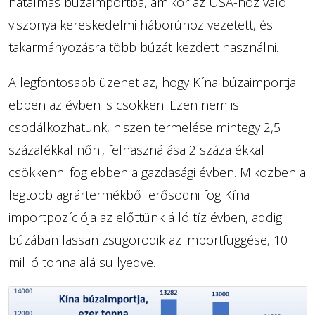
hatalmas búzaimportba, amikor az USA-hoz való
viszonya kereskedelmi háborúhoz vezetett, és
takarmányozásra több búzát kezdett használni.
A legfontosabb üzenet az, hogy Kína búzaimportja
ebben az évben is csökken. Ezen nem is
csodálkozhatunk, hiszen termelése mintegy 2,5
százalékkal nőni, felhasználása 2 százalékkal
csökkenni fog ebben a gazdasági évben. Miközben a
legtöbb agrártermékből erősödni fog Kína
importpozíciója az előttünk álló tíz évben, addig
búzában lassan zsugorodik az importfüggése, 10
millió tonna alá süllyedve.