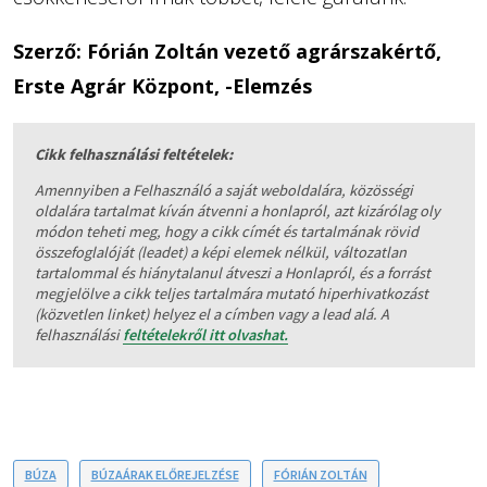
Szerző: Fórián Zoltán vezető agrárszakértő,
Erste Agrár Központ, -Elemzés
Cikk felhasználási feltételek:
Amennyiben a Felhasználó a saját weboldalára, közösségi
oldalára tartalmat kíván átvenni a honlapról, azt kizárólag oly
módon teheti meg, hogy a cikk címét és tartalmának rövid
összefoglalóját (leadet) a képi elemek nélkül, változatlan
tartalommal és hiánytalanul átveszi a Honlapról, és a forrást
megjelölve a cikk teljes tartalmára mutató hiperhivatkozást
(közvetlen linket) helyez el a címben vagy a lead alá. A
felhasználási
feltételekről itt olvashat.
BÚZA
BÚZAÁRAK ELŐREJELZÉSE
FÓRIÁN ZOLTÁN