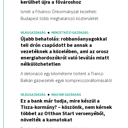
kerülhet újra a fővároshoz
Ismét a Fővárosi Önkormányzat kezelheti
Budapest több meghatározó közterületét.
VILÁGGAZDASÁG
NEMZETKÖZI GAZDASÁG
Újabb behatolás: robbanóanyagokkal
teli drón csapódott be annak a
vezetéknek a közelében, ami az orosz
energiahordozókról való leválás miatt
nélkülözhetetlen
A detonáció egy kilométerre történt a Transz-
Balkán gázvezeték egyik kompresszorállomásától.
VILÁGGAZDASÁG
MAGYAR GAZDASÁG
Ez a bank már tudja, mire készül a
Tisza-kormány? – köszönik, nem kérnek
többet az Otthon Start versenyéből,
növelték a kamatokat