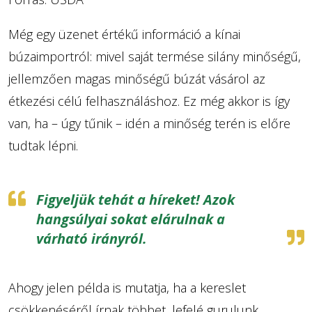
Még egy üzenet értékű információ a kínai
búzaimportról: mivel saját termése silány minőségű,
jellemzően magas minőségű búzát vásárol az
étkezési célú felhasználáshoz. Ez még akkor is így
van, ha – úgy tűnik – idén a minőség terén is előre
tudtak lépni.
Figyeljük tehát a híreket! Azok
hangsúlyai sokat elárulnak a
várható irányról.
Ahogy jelen példa is mutatja, ha a kereslet
csökkenéséről írnak többet, lefelé gurulunk.