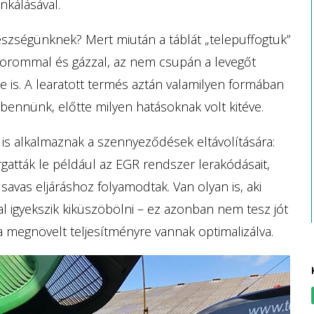
nkálásával.
szségünknek? Mert miután a táblát „telepuffogtuk”
orommal és gázzal, az nem csupán a levegőt
 is. A learatott termés aztán valamilyen formában
bennünk, előtte milyen hatásoknak volt kitéve.
s alkalmaznak a szennyeződések eltávolítására:
gatták le például az EGR rendszer lerakódásait,
savas eljáráshoz folyamodtak. Van olyan is, aki
al igyekszik kiküszöbölni – ez azonban nem tesz jót
 megnövelt teljesítményre vannak optimalizálva.