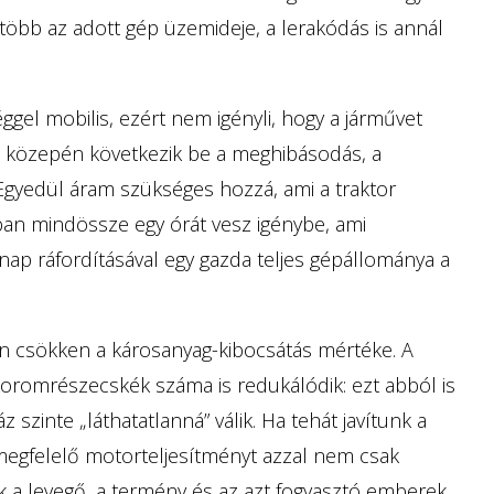
öbb az adott gép üzemideje, a lerakódás is annál
ggel mobilis, ezért nem igényli, hogy a járművet
ő közepén következik be a meghibásodás, a
. Egyedül áram szükséges hozzá, ami a traktor
ában mindössze egy órát vesz igénybe, ami
 nap ráfordításával egy gazda teljes gépállománya a
csökken a károsanyag-kibocsátás mértéke. A
koromrészecskék száma is redukálódik: ezt abból is
 szinte „láthatatlanná” válik. Ha tehát javítunk a
 megfelelő motorteljesítményt azzal nem csak
a levegő, a termény és az azt fogyasztó emberek