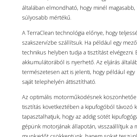
általában elmondható, hogy minél magasabb, t
súlyosabb mértékű.
A TerraClean technológia előnye, hogy teljessé
szakszervízbe szállítsuk. Ha például egy mez
technikus helyben tudja a tisztítást elvégezni
akkumulátorából is nyerhető. Az eljárás által
természetesen azt is jelenti, hogy például egy
saját telephelyén áttisztítható.
Az optimális motorműködésnek köszönhetően 
tisztítás következtében a kipufogóból távozó 
tapasztalhatjuk, hogy az addig sötét kipufogógáz
gépünk motorjának állapotán, visszaállítjuk a
munkaidőt csökkentünk, hanem sokat teszünk 