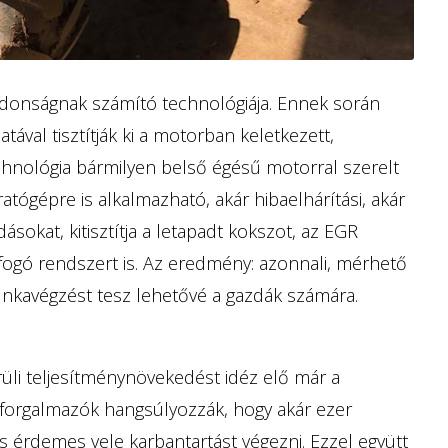
jdonságnak számító technológiája. Ennek során
tával tisztítják ki a motorban keletkezett,
hnológia bármilyen belső égésű motorral szerelt
atógépre is alkalmazható, akár hibaelhárítási, akár
ásokat, kitisztítja a letapadt kokszot, az EGR
fogó rendszert is. Az eredmény: azonnali, mérhető
nkavégzést tesz lehetővé a gazdák számára.
li teljesítménynövekedést idéz elő már a
a forgalmazók hangsúlyozzák, hogy akár ezer
is érdemes vele karbantartást végezni. Ezzel együtt