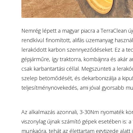
Nemrég lépett a magyar piacra a TerraClean ú
rendkívül finomított, alifás üzemanyag használa
lerakódott karbon szennyeződéseket. Ez a tec
gépjárműre, így traktorra, kombájnra és akár ar
csak karbantartási céllal. Megszünteti a lerakód
szelep betömődését, és dekarbonizálja a kipu
teljesítménynövekedés, ami jóval gyorsabb mu
Az alkalmazás azonnali, 3-30Nm nyomaték körü
viszonylag újnak számító gépek esetében is: 
munkaóra, tehát az élettartam egytizede alatt 