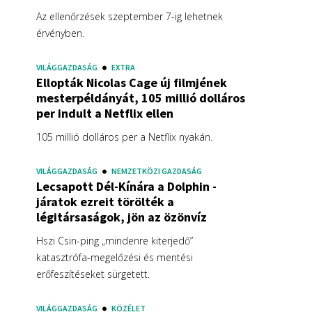
Az ellenőrzések szeptember 7-ig lehetnek
érvényben.
VILÁGGAZDASÁG
EXTRA
Ellopták Nicolas Cage új filmjének
mesterpéldányát, 105 millió dolláros
per indult a Netflix ellen
105 millió dolláros per a Netflix nyakán.
VILÁGGAZDASÁG
NEMZETKÖZI GAZDASÁG
Lecsapott Dél-Kínára a Dolphin -
járatok ezreit törölték a
légitársaságok, jön az özönvíz
Hszi Csin-ping „mindenre kiterjedő”
katasztrófa-megelőzési és mentési
erőfeszítéseket sürgetett.
VILÁGGAZDASÁG
KÖZÉLET