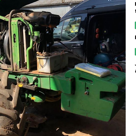
használt trakt
jól húzott tavaly a