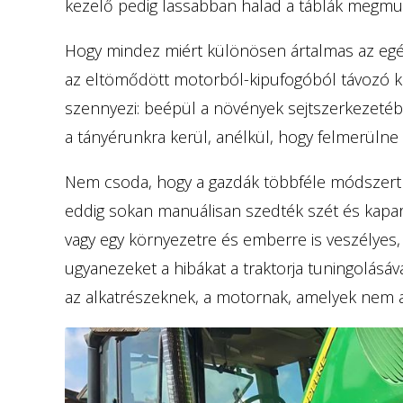
kezelő pedig lassabban halad a táblák megmu
Hogy mindez miért különösen ártalmas az egé
az eltömődött motorból-kipufogóból távozó k
szennyezi: beépül a növények sejtszerkezetébe
a tányérunkra kerül, anélkül, hogy felmerülne 
Nem csoda, hogy a gazdák többféle módszert i
eddig sokan manuálisan szedték szét és kapar
vagy egy környezetre és emberre is veszélyes, 
ugyanezeket a hibákat a traktorja tuningolásáv
az alkatrészeknek, a motornak, amelyek nem a