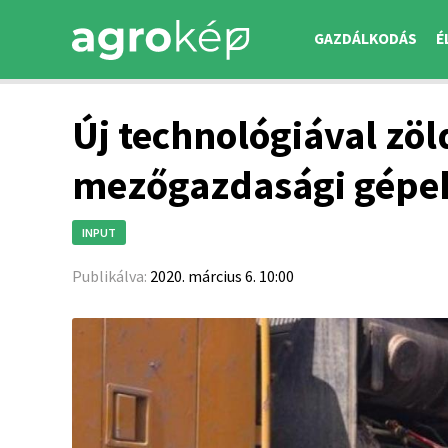
GAZDÁLKODÁS
É
Új technológiával zöl
mezőgazdasági gépe
INPUT
Publikálva:
2020. március 6. 10:00