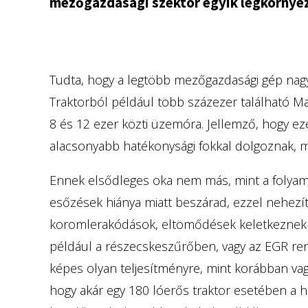
mezőgazdasági szektor egyik legkörnye
Tudta, hogy a legtöbb mezőgazdasági gép nagy 
Traktorból például több százezer található Ma
8 és 12 ezer közti üzemóra. Jellemző, hogy e
alacsonyabb hatékonysági fokkal dolgoznak, m
Ennek elsődleges oka nem más, mint a folyamat
esőzések hiánya miatt beszárad, ezzel nehez
koromlerakódások, eltömődések keletkeznek 
például a részecskeszűrőben, vagy az EGR re
képes olyan teljesítményre, mint korábban v
hogy akár egy 180 lóerős traktor esetében a h