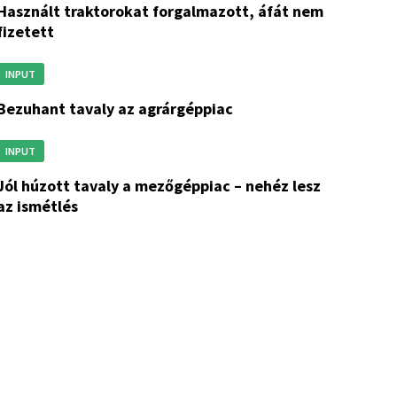
orokat forgalmazott, áfát nem
fizetett
INPUT
bezuhant tavaly az agrárgéppiac
INPUT
 mezőgéppiac – nehéz lesz
az ismétlés