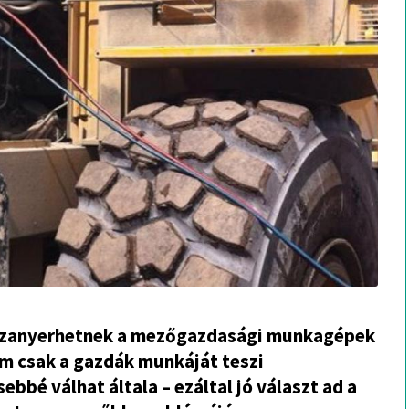
visszanyerhetnek a mezőgazdasági munkagépek
m csak a gazdák munkáját teszi
bbé válhat általa – ezáltal jó választ ad a