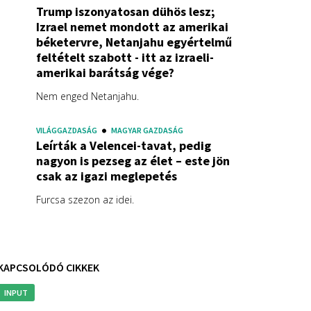
Trump iszonyatosan dühös lesz;
Izrael nemet mondott az amerikai
béketervre, Netanjahu egyértelmű
feltételt szabott - itt az izraeli-
amerikai barátság vége?
Nem enged Netanjahu.
VILÁGGAZDASÁG
MAGYAR GAZDASÁG
Leírták a Velencei-tavat, pedig
nagyon is pezseg az élet – este jön
csak az igazi meglepetés
Furcsa szezon az idei.
KAPCSOLÓDÓ CIKKEK
INPUT