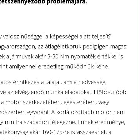
zetszennyezőbb problémájára.
valószínűséggel a képességei alatt teljesít?
gyarországon, az átlagéletkoruk pedig igen magas:
zek a járművek akár 3-30 Nm nyomaték értékkel is
int amilyennel eredetileg működniük kéne.
os érintkezés a talajjal, ami a nedvesség,
ítve az elvégzendő munkafeladatokat. Előbb-utóbb
a motor szerkezetében, égésterében, vagy
ndszerben egyaránt. A korlátozottabb motor nem
agy mintha szabadon lélegezne. Ennek eredménye,
atékonyság akár 160-175-re is visszaeshet, a