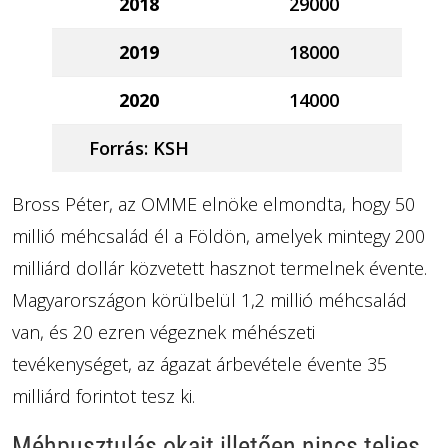
2018
29000
2019
18000
2020
14000
Forrás: KSH
Bross Péter, az OMME elnöke elmondta, hogy 50
millió méhcsalád él a Földön, amelyek mintegy 200
milliárd dollár közvetett hasznot termelnek évente.
Magyarországon körülbelül 1,2 millió méhcsalád
van, és 20 ezren végeznek méhészeti
tevékenységet, az ágazat árbevétele évente 35
milliárd forintot tesz ki.
Méhpusztulás okait illetően nincs teljes