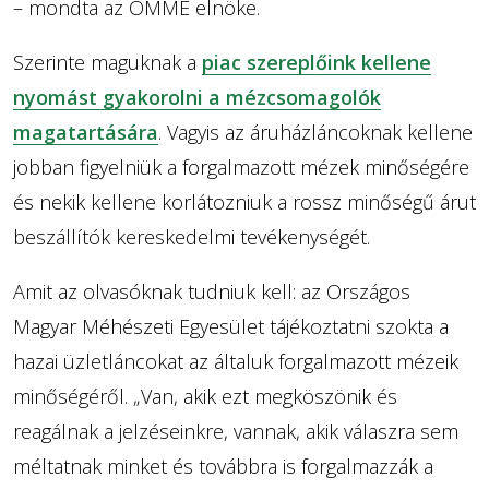
– mondta az OMME elnöke.
Szerinte maguknak a
piac szereplőink kellene
nyomást gyakorolni a mézcsomagolók
magatartására
. Vagyis az áruházláncoknak kellene
jobban figyelniük a forgalmazott mézek minőségére
és nekik kellene korlátozniuk a rossz minőségű árut
beszállítók kereskedelmi tevékenységét.
Amit az olvasóknak tudniuk kell: az Országos
Magyar Méhészeti Egyesület tájékoztatni szokta a
hazai üzletláncokat az általuk forgalmazott mézeik
minőségéről. „Van, akik ezt megköszönik és
reagálnak a jelzéseinkre, vannak, akik válaszra sem
méltatnak minket és továbbra is forgalmazzák a