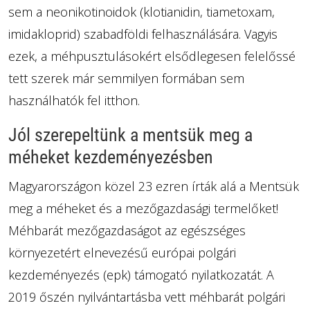
sem a neonikotinoidok (klotianidin, tiametoxam,
imidakloprid) szabadföldi felhasználására. Vagyis
ezek, a méhpusztulásokért elsődlegesen felelőssé
tett szerek már semmilyen formában sem
használhatók fel itthon.
Jól szerepeltünk a mentsük meg a
méheket kezdeményezésben
Magyarországon közel 23 ezren írták alá a Mentsük
meg a méheket és a mezőgazdasági termelőket!
Méhbarát mezőgazdaságot az egészséges
környezetért elnevezésű európai polgári
kezdeményezés (epk) támogató nyilatkozatát. A
2019 őszén nyilvántartásba vett méhbarát polgári