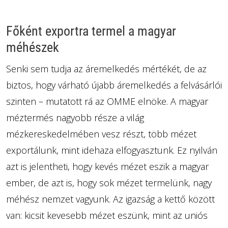
Főként exportra termel a magyar
méhészek
Senki sem tudja az áremelkedés mértékét, de az
biztos, hogy várható újabb áremelkedés a felvásárlói
szinten – mutatott rá az OMME elnöke. A magyar
méztermés nagyobb része a világ
mézkereskedelmében vesz részt, több mézet
exportálunk, mint idehaza elfogyasztunk. Ez nyilván
azt is jelentheti, hogy kevés mézet eszik a magyar
ember, de azt is, hogy sok mézet termelünk, nagy
méhész nemzet vagyunk. Az igazság a kettő között
van: kicsit kevesebb mézet eszünk, mint az uniós