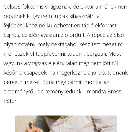
Celsius fokban is virágoznak, de ekkor a méhek nem
repülnek ki, így nem tudják kihasználni a
fejlődésükhöz nélkülözhetetlen táplálékforrást.
Sajnos, ez idén gyakran előfordult. A repce az első
olyan növény, mely nektárjából készített mézet mi
méhészek el tudjuk venni, tudunk pergetni. Most
vagyunk a virágzás elején, talán még nem jött túl
későn a csapadék, ha megérkezne a jó idő, tudnánk
pergetni mézet. Korai még bármit mondai az
eredményről, de reménykedünk – mondta Bross
Péter.