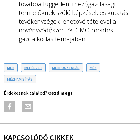
továbbá független, mezőgazdasági
termelőknek szóló képzések és kutatási
tevékenységek lehetővé tételével a
növényvédőszer- és GMO-mentes
gazdálkodás témájában.
MÉH
MÉHÉSZET
MÉHPUSZTULÁS
MÉZ
MÉZHAMISÍTÁS
Érdekesnek találod?
Oszd meg!
KAPCSOLÓDÓ CIKKEK