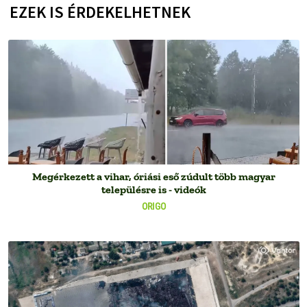
EZEK IS ÉRDEKELHETNEK
Megérkezett a vihar, óriási eső zúdult több magyar
településre is - videók
ORIGO