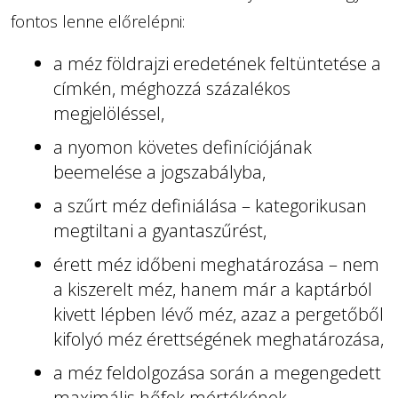
fontos lenne előrelépni:
a méz földrajzi eredetének feltüntetése a
címkén, méghozzá százalékos
megjelöléssel,
a nyomon követes definíciójának
beemelése a jogszabályba,
a szűrt méz definiálása – kategorikusan
megtiltani a gyantaszűrést,
érett méz időbeni meghatározása – nem
a kiszerelt méz, hanem már a kaptárból
kivett lépben lévő méz, azaz a pergetőből
kifolyó méz érettségének meghatározása,
a méz feldolgozása során a megengedett
maximális hőfok mértékének