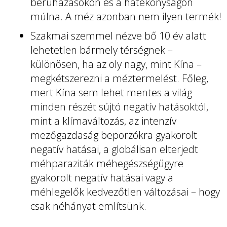
beruházásokon és a hatékonyságon
múlna. A méz azonban nem ilyen termék!
Szakmai szemmel nézve bő 10 év alatt
lehetetlen bármely térségnek –
különösen, ha az oly nagy, mint Kína –
megkétszerezni a méztermelést. Főleg,
mert Kína sem lehet mentes a világ
minden részét sújtó negatív hatásoktól,
mint a klímaváltozás, az intenzív
mezőgazdaság beporzókra gyakorolt
negatív hatásai, a globálisan elterjedt
méhparaziták méhegészségügyre
gyakorolt negatív hatásai vagy a
méhlegelők kedvezőtlen változásai – hogy
csak néhányat említsünk.