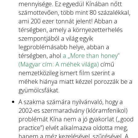
mennyisége. Ez egyedül Kínában nőtt
számottevően, több mint 80 százalékkal,
ami 200 ezer tonnát jelent! Abban a
térségben, amely a környezetterhelés
szempontjából a világ egyik
legproblémásabb helye, abban a
térségben, ahol
a „More than honey”
(Magyar cím: A méhek világa)
című
nemzetközileg ismert film szerint a
méhek hiánya miatt kézzel porozzák be a
gyümölcsfákat.
A szakma számára nyilvánvaló, hogy a
2002-es szermaradvány (klóramfenikol)
problémát Kína nem a jó gyakorlat („good
practice”) elvét alkalmazva oldotta meg,
hanem a méz kezelésével, szűrésével. A