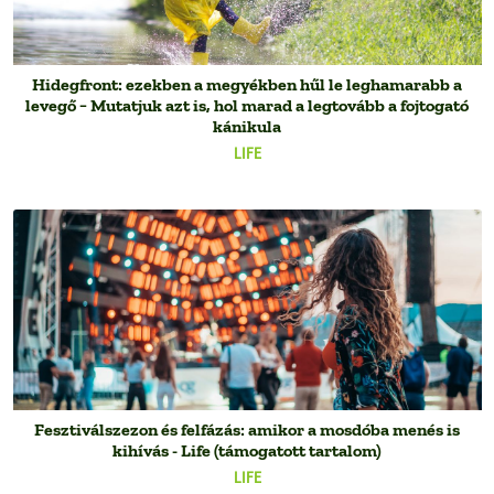
Hidegfront: ezekben a megyékben hűl le leghamarabb a
levegő − Mutatjuk azt is, hol marad a legtovább a fojtogató
kánikula
LIFE
Fesztiválszezon és felfázás: amikor a mosdóba menés is
kihívás - Life (támogatott tartalom)
LIFE