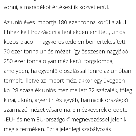
vonni, a maradékot értékesítik közvetlenül.
Az unió éves importja 180 ezer tonna körül alakul.
Ehhez kell hozzáadni a fentiekben említett, uniós
közös piacon, nagykereskedelemben értékesített
70 ezer tonna uniós mézet, így összesen nagyjából
250 ezer tonna olyan méz kerül forgalomba,
amelyben, ha egyenlő eloszlással lenne az unióban
termelt, illetve az import méz, akkor egy üvegben
kb. 28 százalék uniós méz mellett 72 százalék, főleg
kínai, ukrán, argentin és egyéb, harmadik országból
származó mézet vásárolna. E mézkeverék eredete
„EU- és nem EU-országok” megnevezéssel jelenik
meg a terméken. Ezt a jelenlegi szabályozás