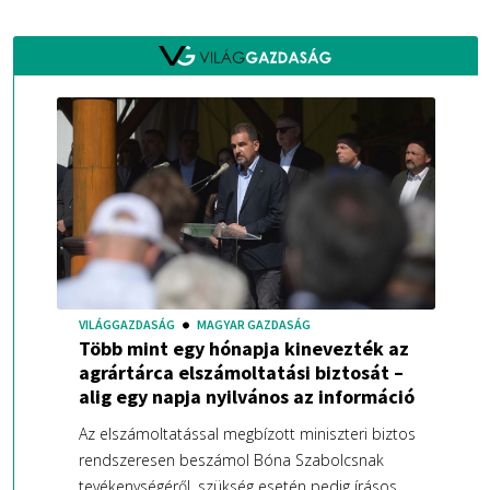
VILÁGGAZDASÁG
MAGYAR GAZDASÁG
Több mint egy hónapja kinevezték az
agrártárca elszámoltatási biztosát –
alig egy napja nyilvános az információ
Az elszámoltatással megbízott miniszteri biztos
rendszeresen beszámol Bóna Szabolcsnak
tevékenységéről, szükség esetén pedig írásos