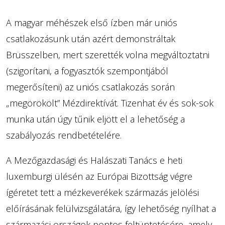
A magyar méhészek első ízben már uniós
csatlakozásunk után azért demonstráltak
Brüsszelben, mert szerették volna megváltoztatni
(szigorítani, a fogyasztók szempontjából
megerősíteni) az uniós csatlakozás során
„megörökölt” Mézdirektívát. Tizenhat év és sok-sok
munka után úgy tűnik eljött el a lehetőség a
szabályozás rendbetételére.
A Mezőgazdasági és Halászati Tanács e heti
luxemburgi ülésén az Európai Bizottság végre
ígéretet tett a mézkeverékek származás jelölési
előírásának felülvizsgálatára, így lehetőség nyílhat a
származási országok pontos feltüntetésére, amely