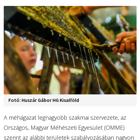
Fotó: Huszár Gábor HG Kisalföld
A méhágazat legnagyobb szakmai szervezete, az
Országos, Magyar Méhészeti Egyesület (OMME)
szerint az alábbi területek szabályozásában nagyon