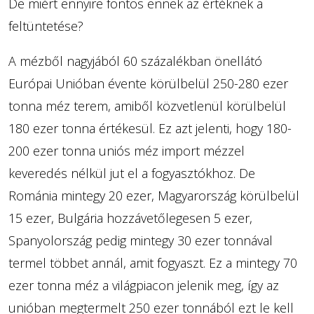
De miért ennyire fontos ennek az értéknek a
feltüntetése?
A mézből nagyjából 60 százalékban önellátó
Európai Unióban évente körülbelül 250-280 ezer
tonna méz terem, amiből közvetlenül körülbelül
180 ezer tonna értékesül. Ez azt jelenti, hogy 180-
200 ezer tonna uniós méz import mézzel
keveredés nélkül jut el a fogyasztókhoz. De
Románia mintegy 20 ezer, Magyarország körülbelül
15 ezer, Bulgária hozzávetőlegesen 5 ezer,
Spanyolország pedig mintegy 30 ezer tonnával
termel többet annál, amit fogyaszt. Ez a mintegy 70
ezer tonna méz a világpiacon jelenik meg, így az
unióban megtermelt 250 ezer tonnából ezt le kell