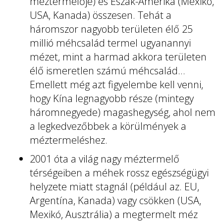
méztermelője) és Észak-Amerika (Mexikó,
USA, Kanada) összesen. Tehát a
háromszor nagyobb területen élő 25
millió méhcsalád termel ugyanannyi
mézet, mint a harmad akkora területen
élő ismeretlen számú méhcsalád…
Emellett még azt figyelembe kell venni,
hogy Kína legnagyobb része (mintegy
háromnegyede) magashegység, ahol nem
a legkedvezőbbek a körülmények a
méztermeléshez.
2001 óta a világ nagy méztermelő
térségeiben a méhek rossz egészségügyi
helyzete miatt stagnál (például az. EU,
Argentína, Kanada) vagy csökken (USA,
Mexikó, Ausztrália) a megtermelt méz