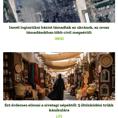
Ismét logisztikai bázist támadtak az ukránok, az orosz
támadásokban több civil megsérült
ORIGO
Ezt érdemes ellesni a sivatagi népektől: 5 öltözködési trükk
kánikulára
LIFE