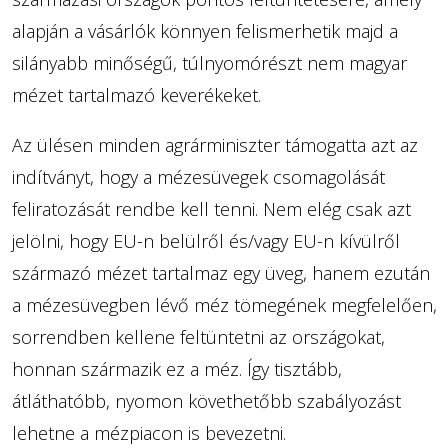
alapján a vásárlók könnyen felismerhetik majd a
silányabb minőségű, túlnyomórészt nem magyar
mézet tartalmazó keverékeket.
Az ülésen minden agrárminiszter támogatta azt az
indítványt, hogy a mézesüvegek csomagolását
feliratozását rendbe kell tenni. Nem elég csak azt
jelölni, hogy EU-n belülről és/vagy EU-n kívülről
származó mézet tartalmaz egy üveg, hanem ezután
a mézesüvegben lévő méz tömegének megfelelően,
sorrendben kellene feltüntetni az országokat,
honnan származik ez a méz. Így tisztább,
átláthatóbb, nyomon követhetőbb szabályozást
lehetne a mézpiacon is bevezetni.