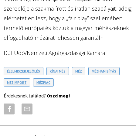
szereplője a szakma írott és íratlan szabályait, addig
elérhetetlen lesz, hogy a „fair play” szellemében
termelő európai és köztük a magyar méhészeknek
elfogadható mézárat lehessen garantálni.
Dúl Udó/Nemzeti Agrárgazdasági Kamara
ÉLELMISZERJELÖLÉS
KÍNAI MÉZ
MÉZ
MÉZHAMISÍTÁS
MÉZIMPORT
MÉZPIAC
Érdekesnek találod?
Oszd meg!