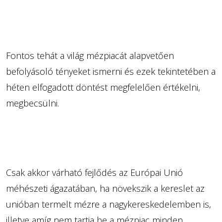
Fontos tehát a világ mézpiacát alapvetően
befolyásoló tényeket ismerni és ezek tekintetében a
héten elfogadott döntést megfelelően értékelni,
megbecsülni.
Csak akkor várható fejlődés az Európai Unió
méhészeti ágazatában, ha növekszik a kereslet az
unióban termelt mézre a nagykereskedelemben is,
illetve amíg nem tartja be a mézpiac minden