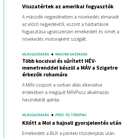
Visszatértek az amerikai fogyasztók
A második negyedévében a növekedés elmaradt
az előző negyedévitől, viszont a háztartások
fogyasztása ugrásszerűen emelkedett és ismét a
növekedés motorajként szolgált.
VILÁGGAZDASÁG
MAGYAR GAZDASÁG
Több kocsival és sűrített HÉV-
menetrenddel készül a MÁV a Szigetre
érkezők rohamára
A MÁV-csoport a sorban állás elkerülése
érdekében a megújult MÁVPlusz alkalmazás
használatát ajánlja.
VILÁGGAZDASÁG
PÉNZ- ÉS TŐKEPIAC
Kilőtt a Mol a hajnali gyorsjelentés után
Emelkedett a BUX a pénteki tőzsdenyitás után.