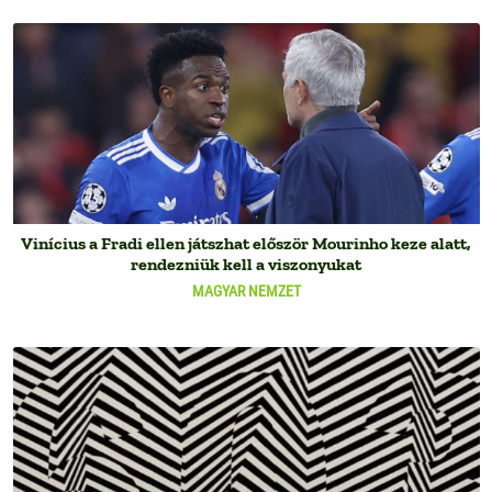
Vinícius a Fradi ellen játszhat először Mourinho keze alatt,
rendezniük kell a viszonyukat
MAGYAR NEMZET