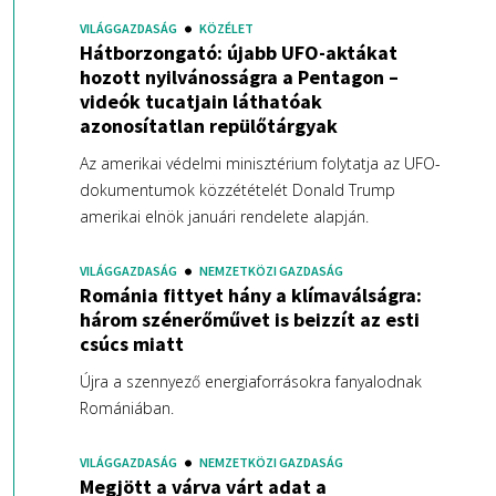
VILÁGGAZDASÁG
KÖZÉLET
Hátborzongató: újabb UFO-aktákat
hozott nyilvánosságra a Pentagon –
videók tucatjain láthatóak
azonosítatlan repülőtárgyak
Az amerikai védelmi minisztérium folytatja az UFO-
dokumentumok közzétételét Donald Trump
amerikai elnök januári rendelete alapján.
VILÁGGAZDASÁG
NEMZETKÖZI GAZDASÁG
Románia fittyet hány a klímaválságra:
három szénerőművet is beizzít az esti
csúcs miatt
Újra a szennyező energiaforrásokra fanyalodnak
Romániában.
VILÁGGAZDASÁG
NEMZETKÖZI GAZDASÁG
Megjött a várva várt adat a