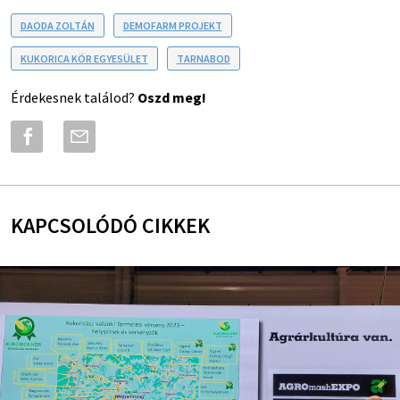
DAODA ZOLTÁN
DEMOFARM PROJEKT
KUKORICA KÖR EGYESÜLET
TARNABOD
Érdekesnek találod?
Oszd meg!
KAPCSOLÓDÓ CIKKEK