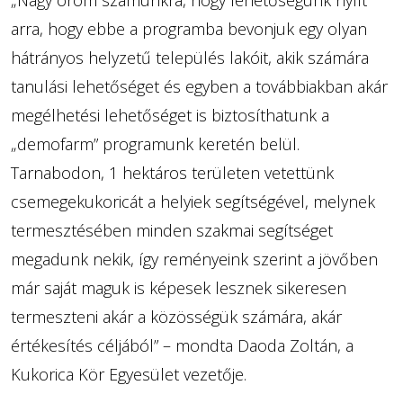
„Nagy öröm számunkra, hogy lehetőségünk nyílt
arra, hogy ebbe a programba bevonjuk egy olyan
hátrányos helyzetű település lakóit, akik számára
tanulási lehetőséget és egyben a továbbiakban akár
megélhetési lehetőséget is biztosíthatunk a
„demofarm” programunk keretén belül.
Tarnabodon, 1 hektáros területen vetettünk
csemegekukoricát a helyiek segítségével, melynek
termesztésében minden szakmai segítséget
megadunk nekik, így reményeink szerint a jövőben
már saját maguk is képesek lesznek sikeresen
termeszteni akár a közösségük számára, akár
értékesítés céljából” – mondta Daoda Zoltán, a
Kukorica Kör Egyesület vezetője.