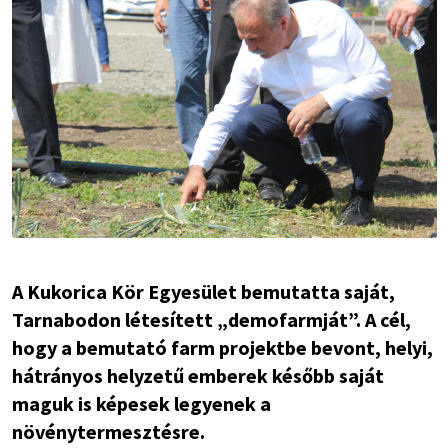
A Kukorica Kör Egyesület bemutatta saját,
Tarnabodon létesített „demofarmját”. A cél,
hogy a bemutató farm projektbe bevont, helyi,
hátrányos helyzetű emberek később saját
maguk is képesek legyenek a
növénytermesztésre.