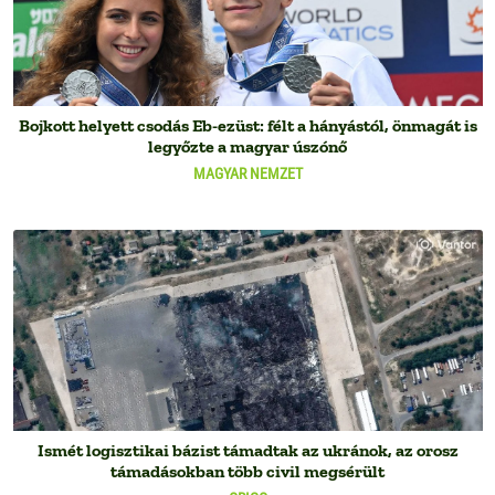
Bojkott helyett csodás Eb-ezüst: félt a hányástól, önmagát is
legyőzte a magyar úszónő
MAGYAR NEMZET
Ismét logisztikai bázist támadtak az ukránok, az orosz
támadásokban több civil megsérült