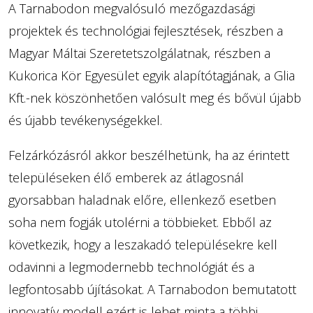
A Tarnabodon megvalósuló mezőgazdasági
projektek és technológiai fejlesztések, részben a
Magyar Máltai Szeretetszolgálatnak, részben a
Kukorica Kör Egyesület egyik alapítótagjának, a Glia
Kft.-nek köszönhetően valósult meg és bővül újabb
és újabb tevékenységekkel.
Felzárkózásról akkor beszélhetünk, ha az érintett
településeken élő emberek az átlagosnál
gyorsabban haladnak előre, ellenkező esetben
soha nem fogják utolérni a többieket. Ebből az
következik, hogy a leszakadó településekre kell
odavinni a legmodernebb technológiát és a
legfontosabb újításokat. A Tarnabodon bemutatott
innovatív modell ezért is lehet minta a többi