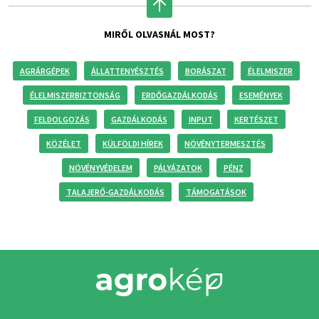
MIRŐL OLVASNÁL MOST?
AGRÁRGÉPEK
ÁLLATTENYÉSZTÉS
BORÁSZAT
ÉLELMISZER
ÉLELMISZERBIZTONSÁG
ERDŐGAZDÁLKODÁS
ESEMÉNYEK
FELDOLGOZÁS
GAZDÁLKODÁS
INPUT
KERTÉSZET
KÖZÉLET
KÜLFÖLDI HÍREK
NÖVÉNYTERMESZTÉS
NÖVÉNYVÉDELEM
PÁLYÁZATOK
PÉNZ
TALAJERŐ-GAZDÁLKODÁS
TÁMOGATÁSOK