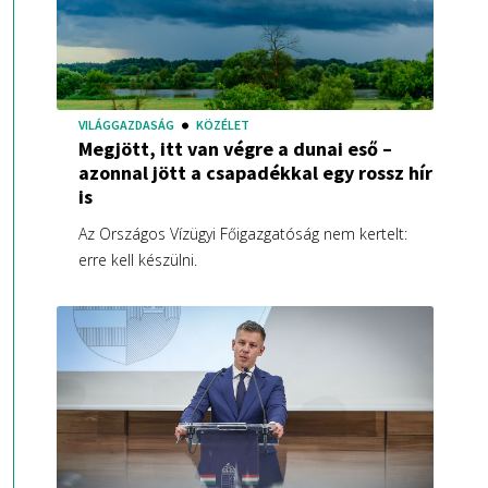
VILÁGGAZDASÁG
KÖZÉLET
Megjött, itt van végre a dunai eső –
azonnal jött a csapadékkal egy rossz hír
is
Az Országos Vízügyi Főigazgatóság nem kertelt:
erre kell készülni.