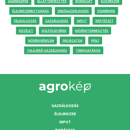
AGRÁRGÉPEK
ÁLLATTENYÉSZTÉS
BORÁSZAT
ÉLELMISZER
ÉLELMISZERBIZTONSÁG
ERDŐGAZDÁLKODÁS
ESEMÉNYEK
FELDOLGOZÁS
GAZDÁLKODÁS
INPUT
KERTÉSZET
KÖZÉLET
KÜLFÖLDI HÍREK
NÖVÉNYTERMESZTÉS
NÖVÉNYVÉDELEM
PÁLYÁZATOK
PÉNZ
TALAJERŐ-GAZDÁLKODÁS
TÁMOGATÁSOK
GAZDÁLKODÁS
ÉLELMISZER
INPUT
BORÁSZAT