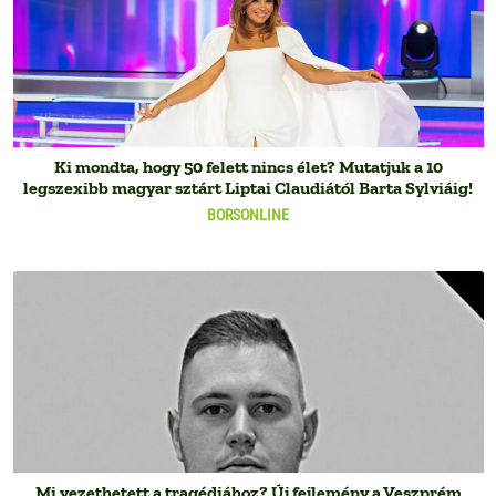
Ki mondta, hogy 50 felett nincs élet? Mutatjuk a 10
legszexibb magyar sztárt Liptai Claudiától Barta Sylviáig!
BORSONLINE
Mi vezethetett a tragédiához? Új fejlemény a Veszprém