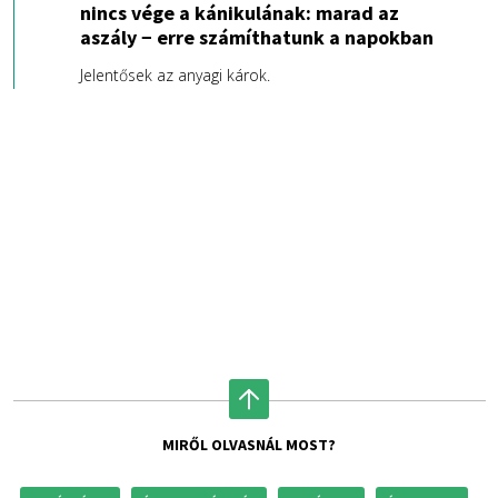
nincs vége a kánikulának: marad az
aszály − erre számíthatunk a napokban
Jelentősek az anyagi károk.
MIRŐL OLVASNÁL MOST?