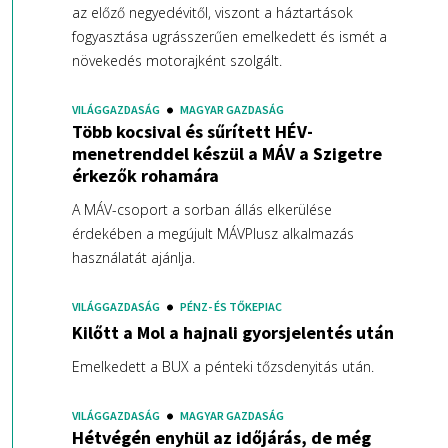
az előző negyedévitől, viszont a háztartások
fogyasztása ugrásszerűen emelkedett és ismét a
növekedés motorajként szolgált.
VILÁGGAZDASÁG
MAGYAR GAZDASÁG
Több kocsival és sűrített HÉV-
menetrenddel készül a MÁV a Szigetre
érkezők rohamára
A MÁV-csoport a sorban állás elkerülése
érdekében a megújult MÁVPlusz alkalmazás
használatát ajánlja.
VILÁGGAZDASÁG
PÉNZ- ÉS TŐKEPIAC
Kilőtt a Mol a hajnali gyorsjelentés után
Emelkedett a BUX a pénteki tőzsdenyitás után.
VILÁGGAZDASÁG
MAGYAR GAZDASÁG
Hétvégén enyhül az időjárás, de még