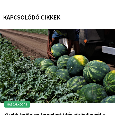
KAPCSOLÓDÓ CIKKEK
GAZDÁLKODÁS
Kisebb területen termelnek idén görögdinnyét –