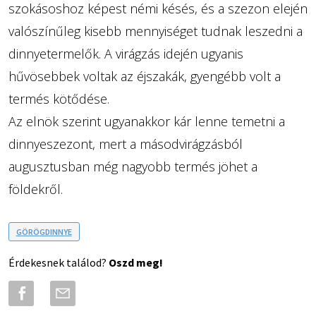
szokásoshoz képest némi késés, és a szezon elején
valószínűleg kisebb mennyiséget tudnak leszedni a
dinnyetermelők. A virágzás idején ugyanis
hűvösebbek voltak az éjszakák, gyengébb volt a
termés kötődése.
Az elnök szerint ugyanakkor kár lenne temetni a
dinnyeszezont, mert a másodvirágzásból
augusztusban még nagyobb termés jöhet a
földekről.
GÖRÖGDINNYE
Érdekesnek találod?
Oszd meg!