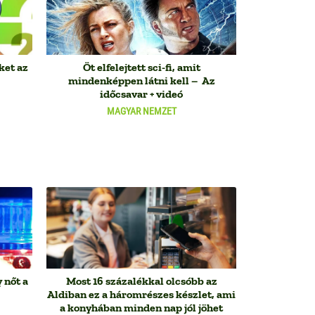
ket az
Öt elfelejtett sci-fi, amit
mindenképpen látni kell – Az
időcsavar + videó
MAGYAR NEMZET
 nőt a
Most 16 százalékkal olcsóbb az
Aldiban ez a háromrészes készlet, ami
a konyhában minden nap jól jöhet