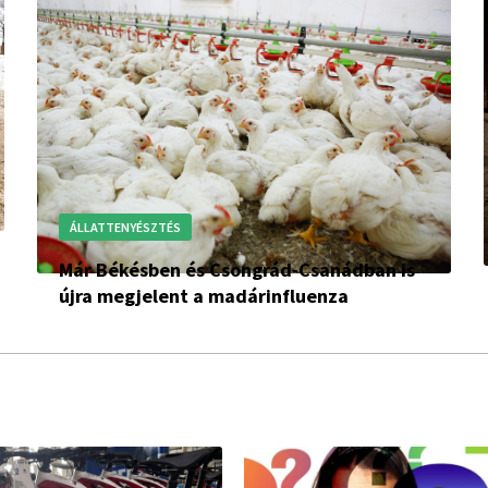
ÁLLATTENYÉSZTÉS
Már Békésben és Csongrád-Csanádban is
újra megjelent a madárinfluenza