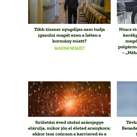
Több tízezer nyugdíjas nem tudja
Nincs vi
igazolni magát ezen a héten a
kerékp
kormány miatt?
megdö
polgárme
MAGYAR NEMZET
– „Néh
Születési éved utolsó számjegye
Tévhi
elárulja, mikor jön el életed aranykora:
Benede
ekkor lesz csúcson a karriered és a