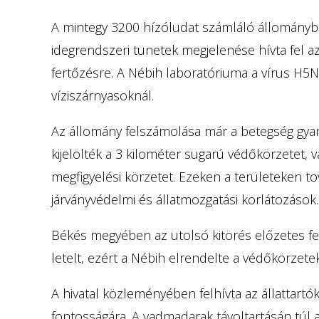
A mintegy 3200 hízóludat számláló állományb
idegrendszeri tünetek megjelenése hívta fel az
fertőzésre. A Nébih laboratóriuma a vírus H5N1
víziszárnyasoknál.
Az állomány felszámolása már a betegség gyanú
kijelölték a 3 kilométer sugarú védőkörzetet,
megfigyelési körzetet. Ezeken a területeken tov
járványvédelmi és állatmozgatási korlátozások.
Békés megyében az utolsó kitörés előzetes fer
letelt, ezért a Nébih elrendelte a védőkörzetek
A hivatal közleményében felhívta az állattartó
fontosságára. A vadmadarak távoltartásán túl a 