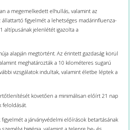
an a megemelkedett elhullás, valamint az
 állattartó figyelmét a lehetséges madárinfluenza-
 altípusának jelenlétét igazolta a
ja alapján megtörtént. Az érintett gazdaság körül
 valamint meghatározták a 10 kilométeres sugarú
ábbi vizsgálatok indultak, valamint életbe léptek a
tőtlenítését követően a minimálisan előírt 21 nap
 feloldását.
k figyelmét a járványvédelmi előírások betartásának
személyi higiénia, valamint a telepre be- és