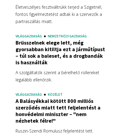
Életveszélyes fesztiváltrükk terjed a Szigetnél,
fontos figyelmeztetést adtak ki a szervezők a
partraszállás miatt.
VILÁGGAZDASÁG
NEMZETKÖZI GAZDASÁG
Brüsszelnek elege lett, még
gyorsabban kitiltja ezt a járműtípust
– túl sok a baleset, és a drogbandák
is használták
A szolgáltatók szerint a bérelhető rollereket
legalább ellenőrzik.
VILÁGGAZDASÁG
KÖZÉLET
A Balásyékkal kötött 800 milliós
szerződés miatt tett feljelentést a
honvédelmi miniszter – "nem
nézhetek félre!"
Ruszin-Szendi Romulusz feljelentést tett.