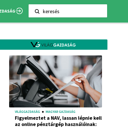
keresés
ZDASÁG
VILÁGGAZDASÁG
MAGYAR GAZDASÁG
Figyelmeztet a NAV, lassan lépnie kell
az online pénztárgép használóinak: