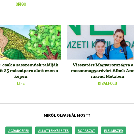
ORIGO
: csak a sasszeműek találják
Visszatért Magyarországra a 
űt 25 másodperc alatt ezen a
mosonmagyaróvári Albek Ann
képen
marad Metzben
LIFE
KISALFOLD
MIRŐL OLVASNÁL MOST?
AGRÁRGÉPEK
ÁLLATTENYÉSZTÉS
BORÁSZAT
ÉLELMISZER