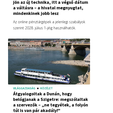
jön az új technika, itt a végső dátum
a váltásra – a hivatal megnyugtat,
mindenkinek jobb lesz
Az online pénztárgépek a jelenlegi szabályok
szerint 2028. július 1-jéig használhatók.
VILÁGGAZDASÁG
KÖZÉLET
Átgyalogoltak a Dunán, hogy
belógjanak a Szigetre: megszólaltak
a szervezők – „ne tegyétek, a folyón
túl is van pár akadály!”