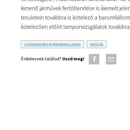
kimenő járművek fertőtlenítése is kiemelt jel
területein továbbra is kötelező a baromfiállomá
kötelezően előírt tamponvizsgálatok továbbra
CSONGRÁD MEGYE MADÁRINFLUENZA
HÁZILÚD
Érdekesnek találod?
Oszd meg!