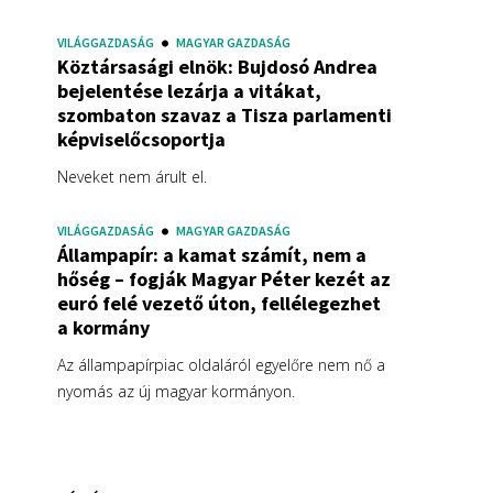
VILÁGGAZDASÁG
MAGYAR GAZDASÁG
Köztársasági elnök: Bujdosó Andrea
bejelentése lezárja a vitákat,
szombaton szavaz a Tisza parlamenti
képviselőcsoportja
Neveket nem árult el.
VILÁGGAZDASÁG
MAGYAR GAZDASÁG
Állampapír: a kamat számít, nem a
hőség – fogják Magyar Péter kezét az
euró felé vezető úton, fellélegezhet
a kormány
Az állampapírpiac oldaláról egyelőre nem nő a
nyomás az új magyar kormányon.