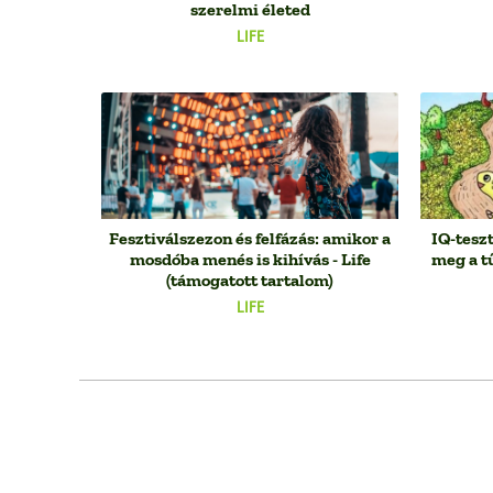
szerelmi életed
LIFE
Fesztiválszezon és felfázás: amikor a
IQ-teszt
mosdóba menés is kihívás - Life
meg a t
(támogatott tartalom)
LIFE