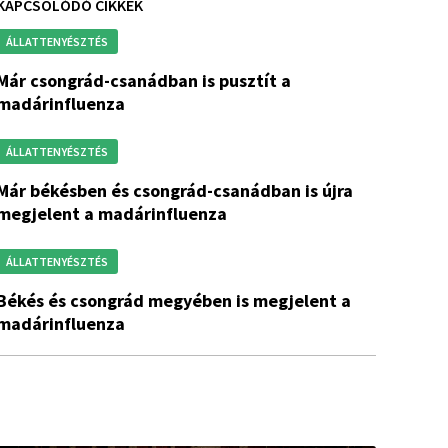
KAPCSOLÓDÓ CIKKEK
ÁLLATTENYÉSZTÉS
ád-csanádban is pusztít a
madárinfluenza
ÁLLATTENYÉSZTÉS
 és csongrád-csanádban is újra
megjelent a madárinfluenza
ÁLLATTENYÉSZTÉS
rád megyében is megjelent a
madárinfluenza