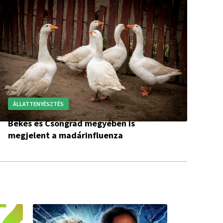
ÁLLATTENYÉSZTÉS
Békés és Csongrád megyében is
megjelent a madárinfluenza