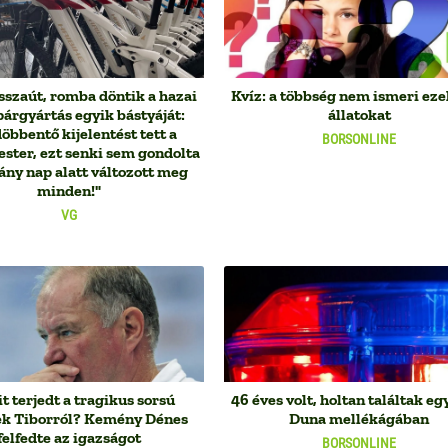
sszaút, romba döntik a hazai
Kvíz: a többség nem ismeri eze
árgyártás egyik bástyáját:
állatokat
bbentő kijelentést tett a
BORSONLINE
ster, ezt senki sem gondolta
ány nap alatt változott meg
minden!"
VG
t terjedt a tragikus sorsú
46 éves volt, holtan találtak egy
k Tiborról? Kemény Dénes
Duna mellékágában
felfedte az igazságot
BORSONLINE