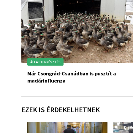
ÁLLATTENYÉSZTÉS
Már Csongrád-Csanádban is pusztít a
madárinfluenza
EZEK IS ÉRDEKELHETNEK