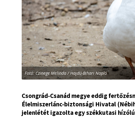
Fotó: Czinege Melinda / Hajdú-Bihari Napló
Csongrád-Csanád megye eddig fertőzésm
Élelmiszerlánc-biztonsági Hivatal (Nébi
jelenlétét igazolta egy székkutasi hízól