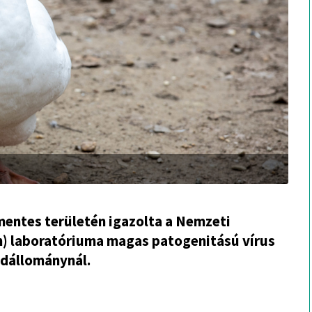
entes területén igazolta a Nemzeti
h) laboratóriuma magas patogenitású vírus
údállománynál.