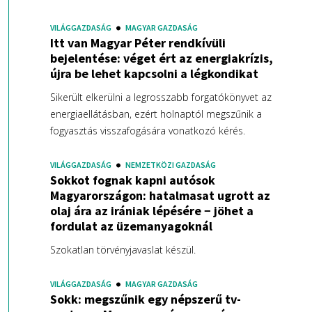
VILÁGGAZDASÁG
MAGYAR GAZDASÁG
Itt van Magyar Péter rendkívüli
bejelentése: véget ért az energiakrízis,
újra be lehet kapcsolni a légkondikat
Sikerült elkerülni a legrosszabb forgatókönyvet az
energiaellátásban, ezért holnaptól megszűnik a
fogyasztás visszafogására vonatkozó kérés.
VILÁGGAZDASÁG
NEMZETKÖZI GAZDASÁG
Sokkot fognak kapni autósok
Magyarországon: hatalmasat ugrott az
olaj ára az irániak lépésére − jöhet a
fordulat az üzemanyagoknál
Szokatlan törvényjavaslat készül.
VILÁGGAZDASÁG
MAGYAR GAZDASÁG
Sokk: megszűnik egy népszerű tv-