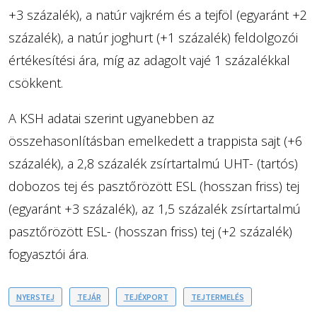
+3 százalék), a natúr vajkrém és a tejföl (egyaránt +2
százalék), a natúr joghurt (+1 százalék) feldolgozói
értékesítési ára, míg az adagolt vajé 1 százalékkal
csökkent.
A KSH adatai szerint ugyanebben az
összehasonlításban emelkedett a trappista sajt (+6
százalék), a 2,8 százalék zsírtartalmú UHT- (tartós)
dobozos tej és pasztőrözött ESL (hosszan friss) tej
(egyaránt +3 százalék), az 1,5 százalék zsírtartalmú
pasztőrözött ESL- (hosszan friss) tej (+2 százalék)
fogyasztói ára.
NYERSTEJ
TEJÁR
TEJÉXPORT
TEJTERMELÉS