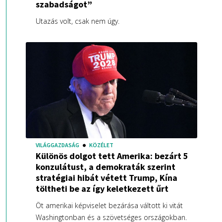
szabadságot”
Utazás volt, csak nem úgy.
VILÁGGAZDASÁG
KÖZÉLET
Különös dolgot tett Amerika: bezárt 5
konzulátust, a demokraták szerint
stratégiai hibát vétett Trump, Kína
töltheti be az így keletkezett űrt
Öt amerikai képviselet bezárása váltott ki vitát
Washingtonban és a szövetséges országokban.