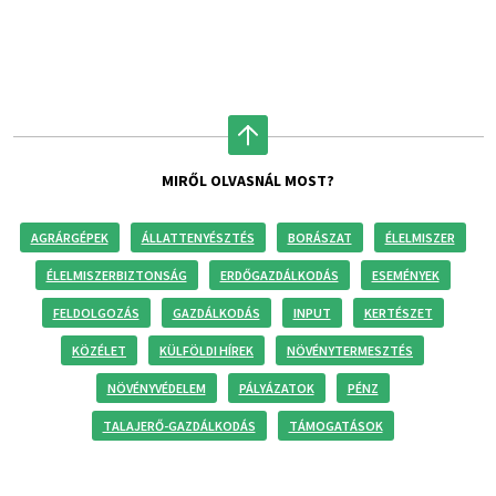
MIRŐL OLVASNÁL MOST?
AGRÁRGÉPEK
ÁLLATTENYÉSZTÉS
BORÁSZAT
ÉLELMISZER
ÉLELMISZERBIZTONSÁG
ERDŐGAZDÁLKODÁS
ESEMÉNYEK
FELDOLGOZÁS
GAZDÁLKODÁS
INPUT
KERTÉSZET
KÖZÉLET
KÜLFÖLDI HÍREK
NÖVÉNYTERMESZTÉS
NÖVÉNYVÉDELEM
PÁLYÁZATOK
PÉNZ
TALAJERŐ-GAZDÁLKODÁS
TÁMOGATÁSOK