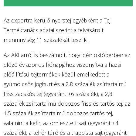
Az exportra kerülő nyerstej egyébként a Tej
Terméktanács adatai szerint a felvásárolt
menmnyiség 11 százalékát teszi ki.
Az AKI arról is beszámolt, hogy idén októberben az
előző év azonos hónapjához viszonyítva a hazai
előállítású tejtermékek közül emelkedett a
gyümölcsös joghurt és a 2,8 százalék zsírtartalmú
friss zacskós tej (egyaránt +6 százalék), a 2,8
százalék zsírtartalmú dobozos friss és tartós tej, az
1,5 százalék zsírtartalmú dobozos tartós tej,
valamint a kefir, az ömlesztett sajt (egyaránt +4
százalék), a tehéntúró és a trappista sajt (egyaránt