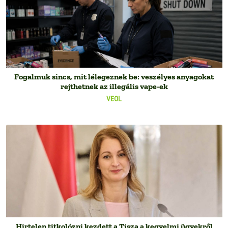
Fogalmuk sincs, mit lélegeznek be: veszélyes anyagokat
rejthetnek az illegális vape-ek
VEOL
Hirtelen titkolózni kezdett a Tisza a kegyelmi ügyekről