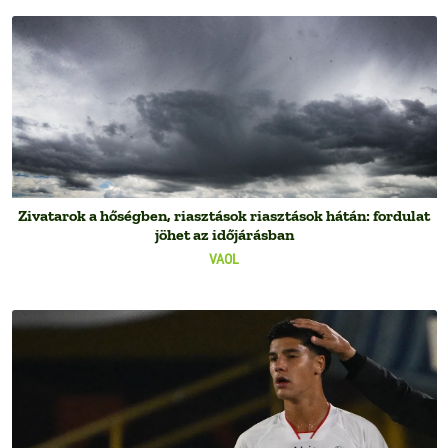
Zivatarok a hőségben, riasztások riasztások hátán: fordulat
jöhet az időjárásban
VAOL