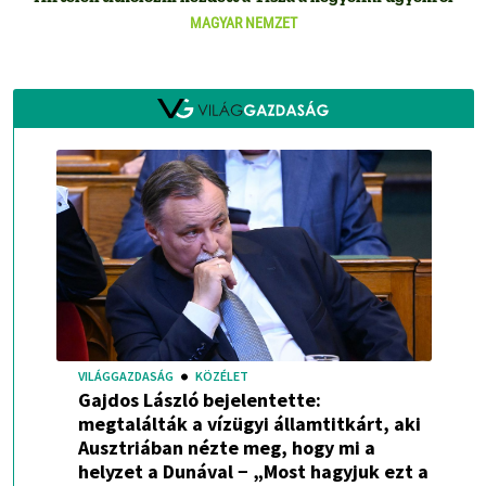
MAGYAR NEMZET
VILÁGGAZDASÁG
KÖZÉLET
Gajdos László bejelentette:
megtalálták a vízügyi államtitkárt, aki
Ausztriában nézte meg, hogy mi a
helyzet a Dunával − „Most hagyjuk ezt a