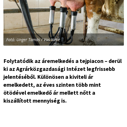
Fotó: Unger Tamás / Vas Népe
Folytatódik az áremelkedés a tejpiacon – derül
ki az Agrárközgazdasági Intézet legfrissebb
jelentéséből. Különösen a kiviteli ár
emelkedett, az éves szinten több mint
ötödével emelkedő ár mellett nőtt a
kiszállított mennyiség is.