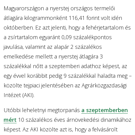
Magyarországon a nyerstej országos termelői
átlagára kilogrammonként 116,41 forint volt idén
októberben. Ez azt jelenti, hogy a fehérjetartalom és
a zsírtartalom egyaránt 0,09 százalékpontos
javulása, valamint az alapár 2 százalékos
emelkedése mellett a nyerstej átlagára 3
százalékkal nőtt a szeptemberi adathoz képest, az
egy évvel korábbit pedig 9 százalékkal haladta meg –
közölte tejpiaci jelentésében az Agrárközgazdasági
Intézet (AKI).
Utóbbi leheletnyi megtorpanás
a szeptemberben
mért
10 százalékos éves árnövekedési dinamikához
képest. Az AKI közölte azt is, hogy a felvásárolt