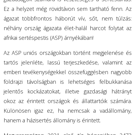
Ez a helyzet még rövidtávon sem tartható fenn. Az
ágazat többfrontos háborút vív, sőt, nem túlzás:
néhány ország ágazata élet-halál harcot folytat az
afrikai sertéspestis (ASP) árnyékában!
Az ASP uniós országokban történt megjelenése és
tartós jelenléte, lassú terjeszkedése, valamint az
emberi tevékenységekkel összefüggésben nagyobb
földrajzi távolságban is lehetséges felbukkanása
jelentős kockázatokat, illetve gazdasági hátrányt
okoz az érintett országok és állattartóik számára.
Különösen igaz ez, ha nemcsak a vadállomány,
hanem a házisertés állomány is érintett.