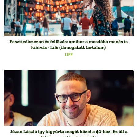
Fesztiválszezon és felfázás: amikor a mosdóba menés is
kihívás - Life (támogatott tartalom)
LIFE
Józan László így kigyúrta magát közel a 40-hez: Ez áll a