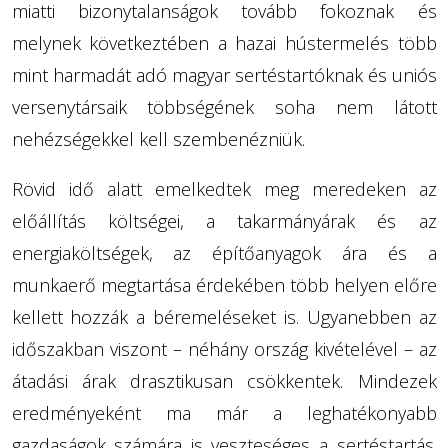
miatti bizonytalanságok tovább fokoznak és
melynek következtében a hazai hústermelés több
mint harmadát adó magyar sertéstartóknak és uniós
versenytársaik többségének soha nem látott
nehézségekkel kell szembenézniük.
Rövid idő alatt emelkedtek meg meredeken az
előállítás költségei, a takarmányárak és az
energiaköltségek, az építőanyagok ára és a
munkaerő megtartása érdekében több helyen előre
kellett hozzák a béremeléseket is. Ugyanebben az
időszakban viszont – néhány ország kivételével – az
átadási árak drasztikusan csökkentek. Mindezek
eredményeként ma már a leghatékonyabb
gazdaságok számára is veszteséges a sertéstartás.