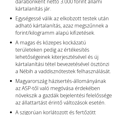
darabonként nettó 3.000 forint állami
kártalanítás jár.
Egységessé válik az elkobzott testek után
adható kártalanítás, azaz megszűnnek a
forint/kilogramm alapú kifizetések.
A magas és közepes kockázatú
területeken pedig az értékesítés
lehetőségeinek kiterjesztésével és új
kártalanítási tétel bevezetésével ösztönzi
a Nébih a vaddisznótestek felhasználását.
Magyarország házisertés-állományának
az ASP-től való megóvása érdekében
növekszik a gazdák bejelentési felelőssége
az állattartást érintő változások esetén.
A szigorúan korlátozott és fertőzött