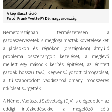
A kép illusztráció
Fotó: Frank Yvette FY Délmagyarország
Németországban természetesen a
gazdaszervezetek is megfogalmazták követeléseiket:
a járásokon és régiókon (országokon) átnyúló
probléma összehangolt kezelését, a meglevő
mellett egy második kerítés építését, az érintett
gazdák hosszú távú, kiegyensúlyozott támogatását,
a túlszaporodott vaddisznóállomány módszeres
ritkítását sürgették.
A Német Vadászati Szövetség (DJV) is elégedetlen az
eddigi intézkedésekkel; a megelőző célú