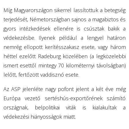
Míg Magyarországon sikerrel lassítottuk a betegség
terjedését, Németországban sajnos a magabiztos és
gyors intézkedések ellenére is csúsztak bakik a
védekezésbe. Ilyenek például a lengyel határon
nemrég ellopott kerítésszakasz esete, vagy három
héttel ezelőtt Radeburg közelében (a legközelebbi
ismert esettől mintegy 70 kilométernyi távolságban)
lelőtt, fertőzött vaddisznó esete.
Az ASP jelenléte nagy pofont jelent a két éve még
Európa vezető sertéshús-exportőrének számító
országnak, belpolitikai viták is kialakultak a
védekezési hiányosságok miatt.