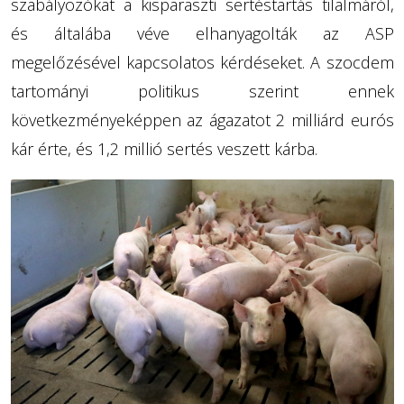
szabályozókat a kisparaszti sertéstartás tilalmáról,
és általába véve elhanyagolták az ASP
megelőzésével kapcsolatos kérdéseket. A szocdem
tartományi politikus szerint ennek
következményeképpen az ágazatot 2 milliárd eurós
kár érte, és 1,2 millió sertés veszett kárba.