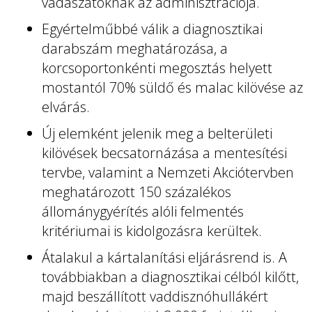
vadászatoknak az adminisztrációja.
Egyértelműbbé válik a diagnosztikai
darabszám meghatározása, a
korcsoportonkénti megosztás helyett
mostantól 70% süldő és malac kilövése az
elvárás.
Új elemként jelenik meg a belterületi
kilövések becsatornázása a mentesítési
tervbe, valamint a Nemzeti Akciótervben
meghatározott 150 százalékos
állománygyérítés alóli felmentés
kritériumai is kidolgozásra kerültek.
Átalakul a kártalanítási eljárásrend is. A
továbbiakban a diagnosztikai célból kilőtt,
majd beszállított vaddisznóhullákért