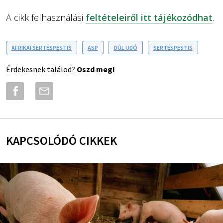
A cikk felhasználási
feltételeiről itt tájékozódhat
.
AFRIKAI SERTÉSPESTIS
ASP
DÚL UDÓ
SERTÉSPESTIS
Érdekesnek találod?
Oszd meg!
KAPCSOLÓDÓ CIKKEK