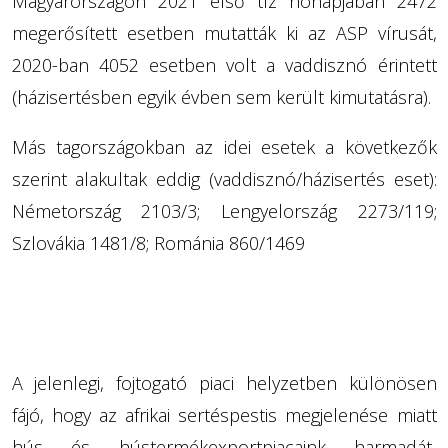
Magyarországon 2021 első tíz hónapjában 2472
megerősített esetben mutatták ki az ASP vírusát,
2020-ban 4052 esetben volt a vaddisznó érintett
(házisertésben egyik évben sem került kimutatásra).
Más tagországokban az idei esetek a következők
szerint alakultak eddig (vaddisznó/házisertés eset):
Németország 2103/3; Lengyelország 2273/119;
Szlovákia 1481/8; Románia 860/1469
A jelenlegi, fojtogató piaci helyzetben különösen
fájó, hogy az afrikai sertéspestis megjelenése miatt
hús és hústermékexportpiacaink harmadát,