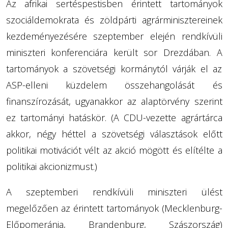
Az afrikai sertéspestisben érintett tartományok
szociáldemokrata és zöldpárti agrárminisztereinek
kezdeményezésére szeptember elején rendkívüli
miniszteri konferenciára került sor Drezdában. A
tartományok a szövetségi kormánytól várják el az
ASP-elleni küzdelem összehangolását és
finanszírozását, ugyanakkor az alaptörvény szerint
ez tartományi hatáskör. (A CDU-vezette agrártárca
akkor, négy héttel a szövetségi választások előtt
politikai motivációt vélt az akció mögött és elítélte a
politikai akcionizmust.)
A szeptemberi rendkívüli miniszteri ülést
megelőzően az érintett tartományok (Mecklenburg-
Előpomeránia, Brandenburg, Szászország)