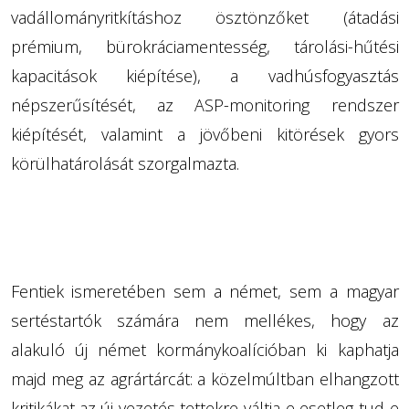
vadállományritkításhoz ösztönzőket (átadási
prémium, bürokráciamentesség, tárolási-hűtési
kapacitások kiépítése), a vadhúsfogyasztás
népszerűsítését, az ASP-monitoring rendszer
kiépítését, valamint a jövőbeni kitörések gyors
körülhatárolását szorgalmazta.
Fentiek ismeretében sem a német, sem a magyar
sertéstartók számára nem mellékes, hogy az
alakuló új német kormánykoalícióban ki kaphatja
majd meg az agrártárcát: a közelmúltban elhangzott
kritikákat az új vezetés tettekre váltja-e esetleg tud-e