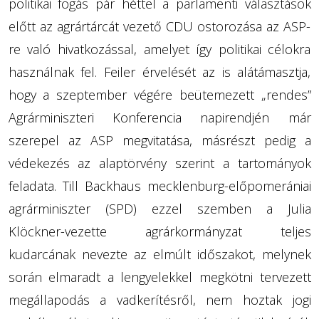
politikai fogás pár héttel a parlamenti választások
előtt az agrártárcát vezető CDU ostorozása az ASP-
re való hivatkozással, amelyet így politikai célokra
használnak fel. Feiler érvelését az is alátámasztja,
hogy a szeptember végére beütemezett „rendes”
Agrárminiszteri Konferencia napirendjén már
szerepel az ASP megvitatása, másrészt pedig a
védekezés az alaptörvény szerint a tartományok
feladata. Till Backhaus mecklenburg-előpomerániai
agrárminiszter (SPD) ezzel szemben a Julia
Klöckner-vezette agrárkormányzat teljes
kudarcának nevezte az elmúlt időszakot, melynek
során elmaradt a lengyelekkel megkötni tervezett
megállapodás a vadkerítésről, nem hoztak jogi