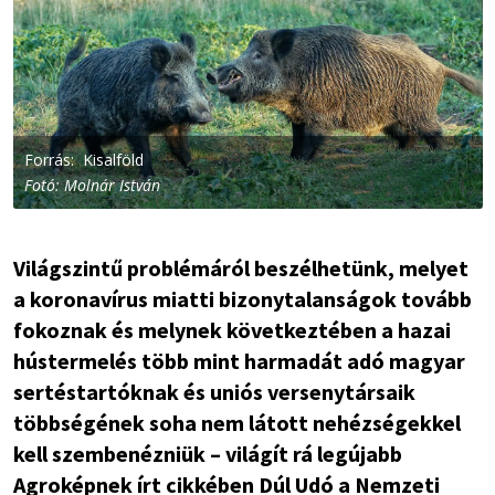
Forrás: Kisalföld
Fotó: Molnár István
Világszintű problémáról beszélhetünk, melyet
a koronavírus miatti bizonytalanságok tovább
fokoznak és melynek következtében a hazai
hústermelés több mint harmadát adó magyar
sertéstartóknak és uniós versenytársaik
többségének soha nem látott nehézségekkel
kell szembenézniük – világít rá legújabb
Agroképnek írt cikkében Dúl Udó a Nemzeti