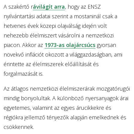
A szakértő r
ávilágít arra
, hogy az ENSZ
nyilvántartási adatai szerint a mostaninál csak a
hetvenes évek közepi olajválság idején volt
nehezebb élelmiszert vásárolni a nemzetközi
piacon. Akkor az
1973-as olajárcsúcs
gyorsan
növekvő inflációt okozott a világgazdaságban, ami
érintette az élelmiszerek előállítását és
forgalmazását is.
Az átlagos nemzetközi élelmiszerárak mozgatórugói
mindig bonyolultak. A különböző nyersanyagok árai
egyetemes, valamint az egyes árucikkekre és
régiókra jellemző tényezők alapján emelkednek és
csökkennek.