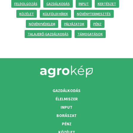
FELDOLGOZÁS
GAZDÁLKODÁS
INPUT
KERTÉSZET
KÖZÉLET
KÜLFÖLDI HÍREK
NÖVÉNYTERMESZTÉS
NÖVÉNYVÉDELEM
PÁLYÁZATOK
PÉNZ
TALAJERŐ-GAZDÁLKODÁS
TÁMOGATÁSOK
GAZDÁLKODÁS
ÉLELMISZER
INPUT
BORÁSZAT
PÉNZ
KÖZÉLET