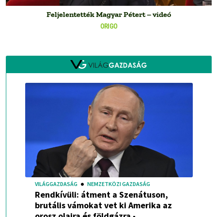
Feljelentették Magyar Pétert – videó
ORIGO
VILÁGGAZDASÁG
NEMZETKÖZI GAZDASÁG
Rendkívüli: átment a Szenátuson,
brutális vámokat vet ki Amerika az
orosz olajra és földgázra -