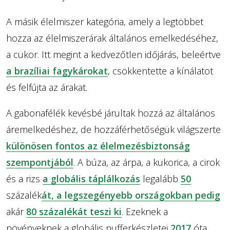
A másik élelmiszer kategória, amely a legtöbbet
hozza az élelmiszerárak általános emelkedéséhez,
a cukor. Itt megint a kedvezőtlen időjárás, beleértve
a brazíliai fagykárokat
, csökkentette a kínálatot
és felfújta az árakat.
A gabonafélék kevésbé járultak hozzá az általános
áremelkedéshez, de hozzáférhetőségük világszerte
különösen fontos az élelmezésbiztonság
szempontjából
. A búza, az árpa, a kukorica, a cirok
és a rizs
a globális táplálkozás
legalább
50
százalék
át, a legszegényebb országokban pedig
akár
80
százalékát teszi ki
. Ezeknek a
növényeknek a globális pufferkészletei
2017
óta