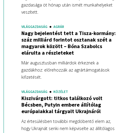
gazdasága öt hónap után ismét munkahelyeket
veszített.
VILÁGGAZDASÁG
AGRÁR
Nagy bejelentést tett a Tisza-kormány:
száz milliárd forintot osztanak szét a
magyarok között – Bóna Szabolcs
elárulta a részleteket
Már augusztusban milliárdok érkeznek a
gazdákhoz: előrehozzák az agrártámogatások
kifizetését.
VILÁGGAZDASÁG
KÖZÉLET
Kiszivárgott: titkos találkozó volt
Bécsben, Putyin embere állítólag
európaiakkal tárgyalt Ukrajnáról
Az értesülésben további megdöbentő elem az,
hogy Ukrajnát senki nem képviselte az állítólagos