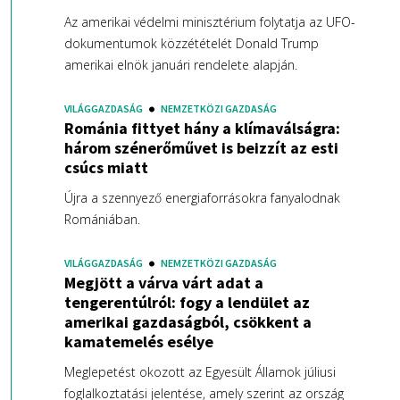
Az amerikai védelmi minisztérium folytatja az UFO-
dokumentumok közzétételét Donald Trump
amerikai elnök januári rendelete alapján.
VILÁGGAZDASÁG
NEMZETKÖZI GAZDASÁG
Románia fittyet hány a klímaválságra:
három szénerőművet is beizzít az esti
csúcs miatt
Újra a szennyező energiaforrásokra fanyalodnak
Romániában.
VILÁGGAZDASÁG
NEMZETKÖZI GAZDASÁG
Megjött a várva várt adat a
tengerentúlról: fogy a lendület az
amerikai gazdaságból, csökkent a
kamatemelés esélye
Meglepetést okozott az Egyesült Államok júliusi
foglalkoztatási jelentése, amely szerint az ország