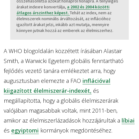
összehasonlítsa azokat hónapról hónapra. A tényleges
árakat indexre konvertálja,
a 2002 és 2004 közötti
átlagos árszinthez képest.
Tehát az index, nem az
élelmiszerek nominális árváltozását, az inflációhoz
igazított árakat jelzi, inkább azt mutatja, mennyire
könnyen jutnak hozzá az emberek az élelmiszerhez.
A WHO blogoldalán közzétett írásában Alastair
Smith, a Warwicki Egyetem globális fenntartható
fejlődés vezető tanára emlékeztet arra, hogy
augusztusban elemezte a FAO
inflációval
kiigazított élelmiszerár-indexét,
és
megállapította, hogy a globális élelmiszerárak
valójában magasabbak voltak, mint 2011-ben,
amikor az élelmiszerlázadások hozzájárultak a
líbiai
és
egyiptomi
kormányok megdöntéséhez.