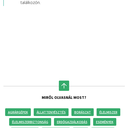
találkozón.
MIRŐL OLVASNÁL MOST?
AGRÁRGÉPEK
ÁLLATTENYÉSZTÉS
BORÁSZAT
ÉLELMISZER
ÉLELMISZERBIZTONSÁG
ERDŐGAZDÁLKODÁS
ESEMÉNYEK