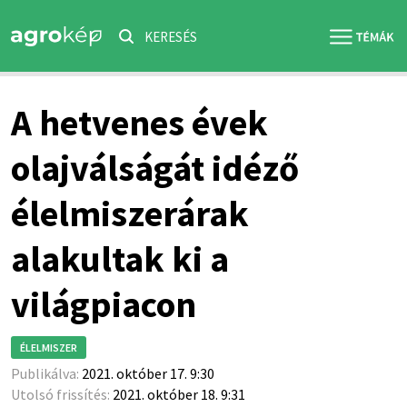
KERESÉS
A hetvenes évek
olajválságát idéző
élelmiszerárak
alakultak ki a
világpiacon
ÉLELMISZER
Publikálva:
2021. október 17. 9:30
Utolsó frissítés:
2021. október 18. 9:31