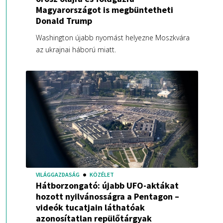
Magyarországot is megbüntetheti
Donald Trump
Washington újabb nyomást helyezne Moszkvára
az ukrajnai háború miatt.
VILÁGGAZDASÁG
KÖZÉLET
Hátborzongató: újabb UFO-aktákat
hozott nyilvánosságra a Pentagon –
videók tucatjain láthatóak
azonosítatlan repülőtárgyak