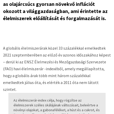
as olajárcsúcs gyorsan növekvő inflációt
okozott a világgazdaságban, ami érintette az
élelmiszerek előállítását és forgalmazását is.
A globális élelmiszerárak közel 33 százalékkal emelkedtek
2021 szeptemberében az előző év azonos időszakához képest
– derül ki az ENSZ Élelmezési és Mezőgazdasági Szervezete
(FAO) havi élelmiszerár -indexéből, amely megállapította,
hogy a globális árak több mint három százalékkal
emelkedtek július óta, és elérték a 2011 óta nem látott
szintet.
Az élelmiszerár-index célja, hogy rögzítse az
élelmiszerek széles skálájának változásait, beleértve a
növényi olajokat, a gabonaféléket, a húst és a cukrot, és