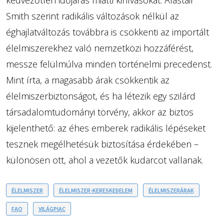
kedvezőtlen időjárás miatti kihívásokat. Alastair
Smith szerint radikális változások nélkül az
éghajlatváltozás továbbra is csökkenti az importált
élelmiszerekhez való nemzetközi hozzáférést,
messze felülmúlva minden történelmi precedenst.
Mint írta, a magasabb árak csökkentik az
élelmiszerbiztonságot, és ha létezik egy szilárd
társadalomtudományi törvény, akkor az biztos
kijelenthető: az éhes emberek radikális lépéseket
tesznek megélhetésük biztosítása érdekében –
különösen ott, ahol a vezetők kudarcot vallanak.
ÉLELMISZER
ÉLELMISZER-KERESKEDELEM
ÉLELMISZERÁRAK
FAO
VILÁGPIAC