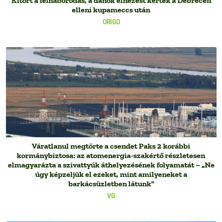
Kitört a felháborodás, a dánok elnézést kértek a Debrecen
elleni kupameccs után
ORIGO
Váratlanul megtörte a csendet Paks 2 korábbi
kormánybiztosa: az atomenergia-szakértő részletesen
elmagyarázta a szivattyúk áthelyezésének folyamatát – „Ne
úgy képzeljük el ezeket, mint amilyeneket a
barkácsüzletben látunk"
VG