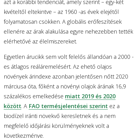
azt a korábbi tendenciát, amely szerint – egy-két
kivételtől eltekintve – az 1960 -as évek elejétől
folyamatosan csökken. A globális erőfeszítések
ellenére az árak alakulása egyre nehezebben tették
elérhetővé az élelmiszereket.
Egyetlen árucikk sem volt felelős állandóan a 2000 -
es átlagos reáláremelésért. Az ehető olajos
növények árindexe azonban jelentősen nőtt 2020
márciusa óta, főként a növényi olajok árának 16,9
százalékos emelkedése
miatt 2019 és 2020
között
. A
FAO termésjelentései szerint
ez a
biodízel iránti növekvő keresletnek és a nem
megfelelő időjárási körülményeknek volt a
következménye.