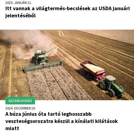
2025. JANUÁR 11.
Itt vannak a világtermés-becslések az USDA januári
jelentéséből
GAZDÁLKODÁS
2024. DECEMBER 19.
A búza június óta tartó leghosszabb
veszteségsorozatra készül a kínálati kilátások
miatt