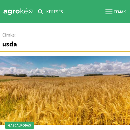
KERESÉS
Címke:
usda
GAZDÁLKODÁS