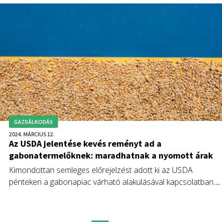
tapasztalhatott. Az Egyesült Államok Mezőgazdasági
Minisztériumának első ilyen idei előrejelzése szerint a világ
búzakészleteit a 2024–2025-ös szezonra 253,6 millió
tonnára becsülte, ami az átlagos becslés alatt van, és az
elmúlt nyolc év legalacsonyabb szintje.
GAZDÁLKODÁS
2024. MÁRCIUS 12.
Az USDA jelentése kevés reményt ad a
gabonatermelőknek: maradhatnak a nyomott árak
Kimondottan semleges előrejelzést adott ki az USDA
pénteken a gabonapiac várható alakulásával kapcsolatban.
Úgy tűnik, az európai búzaárak enyhe élénkülése már véget
ért. Az Európai Unióban további 1 millió tonnával 13 millió
tonnára nőtt a búzaimport, szemben az előző két gazdasági