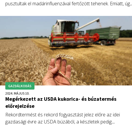
pusztultak el madárinfluenzával fertőzött tehenek. Emiatt, úgy
tűnik, a tehenek körében kitört madárinfluenza nagyobb
gazdasági károkat okozhat a gazdaságban, mint azt
eredetileg gondolták.
GAZDÁLKODÁS
2024. MÁJUS 10.
Megérkezett az USDA kukorica- és búzatermés
előrejelzése
Rekordtermést és rekord fogyasztást jelez előre az idei
gazdasági évre az USDA búzából, a készletek pedig
rekorszintre csökkennek, amit a piac utoljára 2016-ban