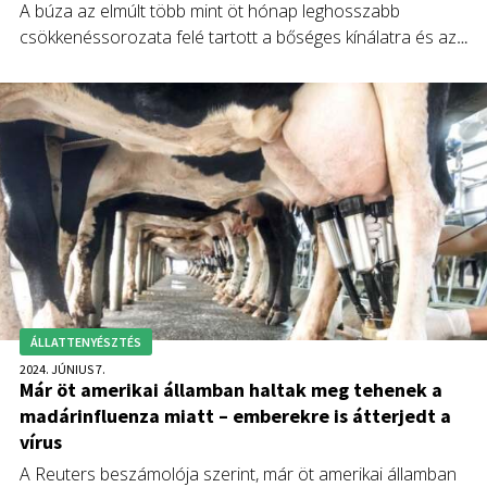
A búza az elmúlt több mint öt hónap leghosszabb
csökkenéssorozata felé tartott a bőséges kínálatra és az
erősebb dollárra vonatkozó várakozások miatt.
ÁLLATTENYÉSZTÉS
2024. JÚNIUS 7.
Már öt amerikai államban haltak meg tehenek a
madárinfluenza miatt – emberekre is átterjedt a
vírus
A Reuters beszámolója szerint, már öt amerikai államban