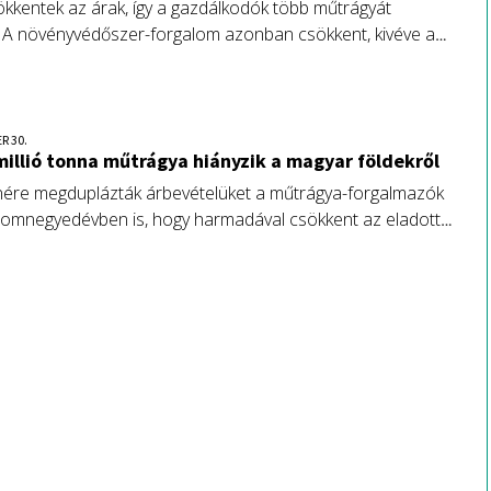
kkentek az árak, így a gazdálkodók több műtrágyát
. A növényvédőszer-forgalom azonban csökkent, kivéve a
ozta kényszer miatt többször kiszórt gombaölőket.
R 30.
millió tonna műtrágya hiányzik a magyar földekről
nére megduplázták árbevételüket a műtrágya-forgalmazók
romnegyedévben is, hogy harmadával csökkent az eladott
 Legkevésbé a nitrogén-hatóanyaggal spóroltak a
k.