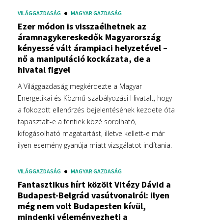
VILÁGGAZDASÁG
MAGYAR GAZDASÁG
Ezer módon is visszaélhetnek az
áramnagykereskedők Magyarország
kényessé vált árampiaci helyzetével –
nő a manipuláció kockázata, de a
hivatal figyel
A Világgazdaság megkérdezte a Magyar
Energetikai és Közmű-szabályozási Hivatalt, hogy
a fokozott ellenőrzés bejelentésének kezdete óta
tapasztalt-e a fentiek közé sorolható,
kifogásolható magatartást, illetve kellett-e már
ilyen esemény gyanúja miatt vizsgálatot indítania.
VILÁGGAZDASÁG
MAGYAR GAZDASÁG
Fantasztikus hírt közölt Vitézy Dávid a
Budapest-Belgrád vasútvonalról: ilyen
még nem volt Budapesten kívül,
mindenki véleményezheti a