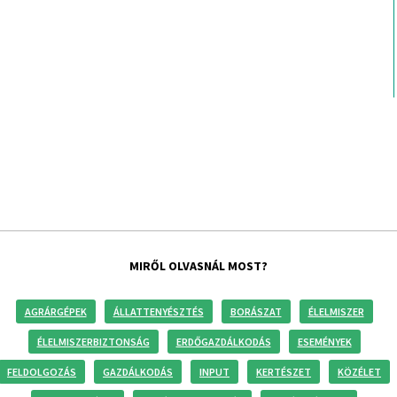
MIRŐL OLVASNÁL MOST?
AGRÁRGÉPEK
ÁLLATTENYÉSZTÉS
BORÁSZAT
ÉLELMISZER
ÉLELMISZERBIZTONSÁG
ERDŐGAZDÁLKODÁS
ESEMÉNYEK
FELDOLGOZÁS
GAZDÁLKODÁS
INPUT
KERTÉSZET
KÖZÉLET