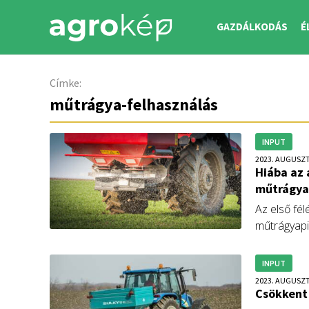
GAZDÁLKODÁS
É
Címke:
műtrágya-felhasználás
INPUT
2023. AUGUSZT
Hiába az 
műtrágya
Az első fél
műtrágyapi
forgalomcs
INPUT
2023. AUGUSZT
Csökkent 