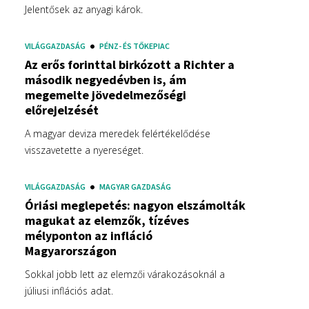
Jelentősek az anyagi károk.
VILÁGGAZDASÁG
PÉNZ- ÉS TŐKEPIAC
Az erős forinttal birkózott a Richter a
második negyedévben is, ám
megemelte jövedelmezőségi
előrejelzését
A magyar deviza meredek felértékelődése
visszavetette a nyereséget.
VILÁGGAZDASÁG
MAGYAR GAZDASÁG
Óriási meglepetés: nagyon elszámolták
magukat az elemzők, tízéves
mélyponton az infláció
Magyarországon
Sokkal jobb lett az elemzői várakozásoknál a
júliusi inflációs adat.