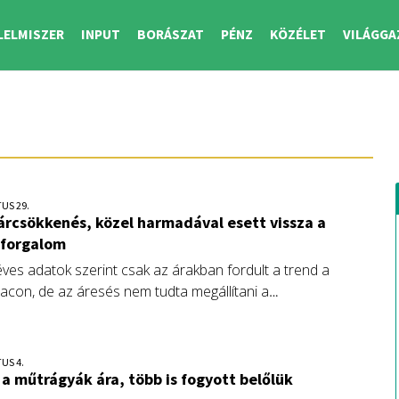
LELMISZER
INPUT
BORÁSZAT
PÉNZ
KÖZÉLET
VILÁGGA
US 29.
árcsökkenés, közel harmadával esett vissza a
forgalom
éves adatok szerint csak az árakban fordult a trend a
acon, de az áresés nem tudta megállítani a
ökkenést.
US 4.
a műtrágyák ára, több is fogyott belőlük