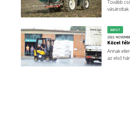
Tovább csö
vásároltak
sok eső ok
INPUT
2022. NOVEMBE
Közel fél
Annak elle
az első há
mennyiség.
gazdálkodó