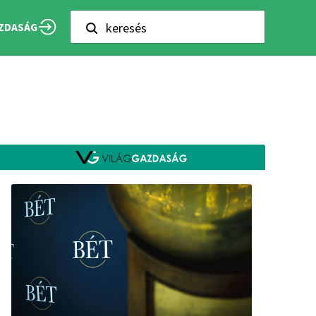
keresés
ZDASÁG