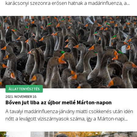
karácsonyi szezonra erősen hatnak a madárinfluenza, a
takarmányárak és az energiaválság, ezért a libaágazatban
drasztikus visszaesésre számítanak.
ÁLLATTENYÉSZTÉS
2021. NOVEMBER 10.
Bőven jut liba az újbor mellé Márton-napon
A tavalyi madárinfluenza-járvány miatti csökkenés után idén
nőtt a levágott víziszárnyasok száma, így a Márton-napi
lakomák elengedhetetlen kísérőjeként bőségesen elérhető
lesz a libacomb – írta közleményében a Nemzeti