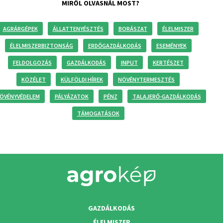
MIRŐL OLVASNÁL MOST?
AGRÁRGÉPEK
ÁLLATTENYÉSZTÉS
BORÁSZAT
ÉLELMISZER
ÉLELMISZERBIZTONSÁG
ERDŐGAZDÁLKODÁS
ESEMÉNYEK
FELDOLGOZÁS
GAZDÁLKODÁS
INPUT
KERTÉSZET
KÖZÉLET
KÜLFÖLDI HÍREK
NÖVÉNYTERMESZTÉS
ÖVÉNYVÉDELEM
PÁLYÁZATOK
PÉNZ
TALAJERŐ-GAZDÁLKODÁS
TÁMOGATÁSOK
GAZDÁLKODÁS
ÉLELMISZER