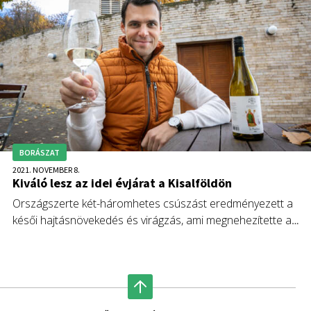
Agrárgazdasági Kamara (NAK).
BORÁSZAT
2021. NOVEMBER 8.
Kiváló lesz az idei évjárat a Kisalföldön
Országszerte két-háromhetes csúszást eredményezett a
késői hajtásnövekedés és virágzás, ami megnehezítette a
szőlészetek munkáját. A kisalföldi pincészetek szerint mégis
kiváló lesz az idei bor.