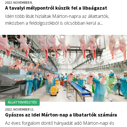
2023. NOVEMBER 8.
A tavalyi mélypontról kúszik fel a libaágazat
Idén több libát hizlaltak Márton-napra az állattartók,
miközben a feldolgozókból is olcsóbban kerül a
kereskedelembe a termék, amit a Magyar Lúdszövetség
elnökének reményei szerint a fogyasztók is megéreznek majd
ÁLLATTENYÉSZTÉS
2022. NOVEMBER 11.
Gyászos az idei Márton-nap a libatartók számára
Az éves forgalom döntő hányadát adó Márton-napi és