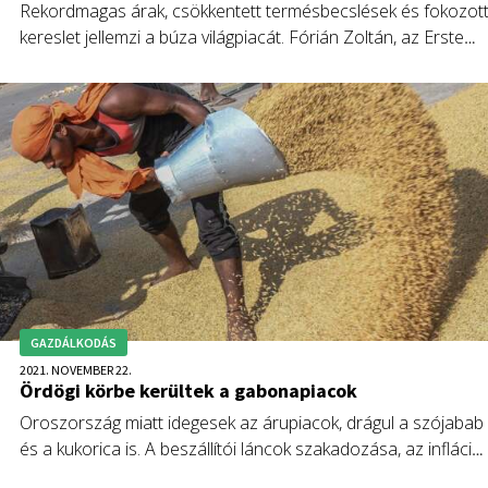
Rekordmagas árak, csökkentett termésbecslések és fokozot
kereslet jellemzi a búza világpiacát. Fórián Zoltán, az Erste
Agrár Kompetencia Központjának vezető agrárszakértője
cikkében végig veszi a búza árát meghatározó tényezőket.
GAZDÁLKODÁS
2021. NOVEMBER 22.
Ördögi körbe kerültek a gabonapiacok
Oroszország miatt idegesek az árupiacok, drágul a szójabab
és a kukorica is. A beszállítói láncok szakadozása, az infláció,
a kedvezőtlen időjárás és a járvány miatt végbement