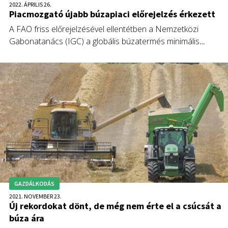
2022. ÁPRILIS 26.
Piacmozgató újabb búzapiaci előrejelzés érkezett
A FAO friss előrejelzésével ellentétben a Nemzetközi
Gabonatanács (IGC) a globális búzatermés minimális
csökkenésére számít. Ez azt jelenti, hogy az IGC a tavalyi
rekordnál egymillió tonnával kisebb, 780 millió tonnás
terméssel kalkulál – hívja fel a figyelmet cikkében Fórián
Zoltán, az Erste Agrár Kompetencia Központ vezető
agrárszakértője.
GAZDÁLKODÁS
2021. NOVEMBER 23.
Új rekordokat dönt, de még nem érte el a csúcsát a
búza ára