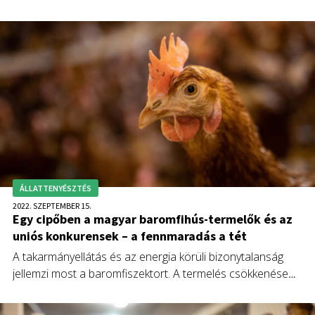
szükség – hangzott el a Baromfi Világnap alkalmából tartott
konferencián.
ÁLLATTENYÉSZTÉS
2022. SZEPTEMBER 15.
Egy cipőben a magyar baromfihús-termelők és az
uniós konkurensek – a fennmaradás a tét
A takarmányellátás és az energia körüli bizonytalanság
jellemzi most a baromfiszektort. A termelés csökkenése
valószínűleg folytatódni fog, de a mértéke nem jósolható
meg, ahogyan az sem, hogy egyes termelői szegmensekben