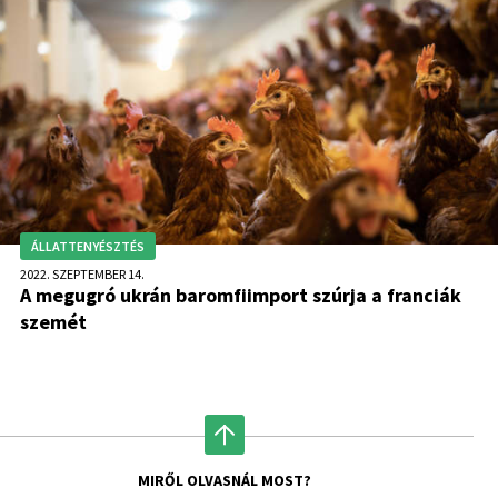
milyen arányú lesz a szereplők eltűnése.
ÁLLATTENYÉSZTÉS
2022. SZEPTEMBER 14.
A megugró ukrán baromfiimport szúrja a franciák
szemét
MIRŐL OLVASNÁL MOST?