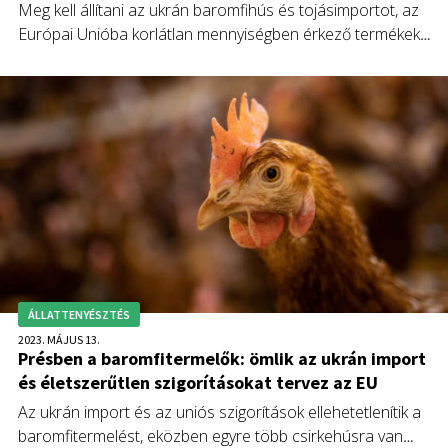
Meg kell állítani az ukrán baromfihús és tojásimportot, az
Európai Unióba korlátlan mennyiségben érkező termékek
ugyanis nemcsak az uniós termelés jövőjét, így hosszútávon
Európa önellátóképességét veszélyeztetik, hanem
élelmiszerbiztonsági szempontból is aggályosak.
ÁLLATTENYÉSZTÉS
2023. MÁJUS 13.
Présben a baromfitermelők: ömlik az ukrán import
és életszerűtlen szigorításokat tervez az EU
Az ukrán import és az uniós szigorítások ellehetetlenítik a
baromfitermelést, eközben egyre több csirkehúsra van