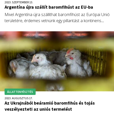
2023. SZEPTEMBER 13.
Argentína újra szállít baromfihúst az EU-ba
Mivel Argentína újra szállíthat baromfihúst az Európai Unió
területére, érdemes vetnünk egy pillantást a kontinens
piacára. Ezt teszi meg cikkében Fórián Zoltán, az Erste Agrár
Kompetencia Központ vezető agrárszakértője, aki szerint a
termelés – bár a tavalyinál kisebb méretékben – de idén is
csökkenni fog.
ÁLLATTENYÉSZTÉS
2023. AUGUSZTUS 17.
Az Ukrajnából beáramló baromfihús és tojás
veszélyezteti az uniós termelést