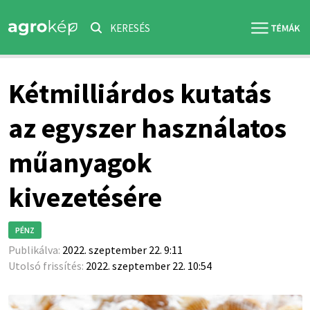
KERESÉS
Kétmilliárdos kutatás
az egyszer használatos
műanyagok
kivezetésére
PÉNZ
Publikálva:
2022. szeptember 22. 9:11
Utolsó frissítés:
2022. szeptember 22. 10:54