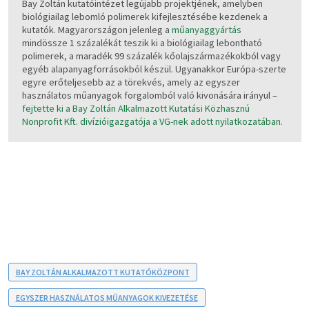
Bay Zoltán kutatóintézet legújabb projektjének, amelyben
biológiailag lebomló polimerek kifejlesztésébe kezdenek a
kutatók. Magyarországon jelenleg a
műanyaggyártás
mindössze 1 százalékát teszik ki a biológiailag lebontható
polimerek, a maradék 99 százalék kőolajszármazékokból vagy
egyéb alapanyagforrásokból készül. Ugyanakkor Európa-szerte
egyre erőteljesebb az a törekvés, amely az egyszer
használatos műanyagok forgalomból való kivonására irányul –
fejtette ki a Bay Zoltán Alkalmazott Kutatási Közhasznú
Nonprofit Kft. divízióigazgatója a VG-nek adott nyilatkozatában.
BAY ZOLTÁN ALKALMAZOTT KUTATÓKÖZPONT
EGYSZER HASZNÁLATOS MŰANYAGOK KIVEZETÉSE