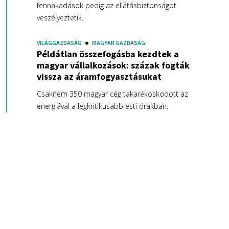
fennakadások pedig az ellátásbiztonságot
veszélyeztetik.
VILÁGGAZDASÁG
MAGYAR GAZDASÁG
Példátlan összefogásba kezdtek a
magyar vállalkozások: százak fogták
vissza az áramfogyasztásukat
Csaknem 350 magyar cég takarékoskodott az
energiával a legkritikusabb esti órákban.