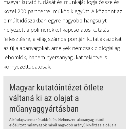
magyar kutató tudását és munkáját fogja össze és
közel 200 partnerrel működik együtt. A központ az
elmúlt időszakban egyre nagyobb hangsúlyt
helyezett a polimerekkel kapcsolatos kutatás-
fejlesztésre, a világ számos pontján kutatják azokat
az új alapanyagokat, amelyek nemcsak biológiailag
lebomlók, hanem nyersanyagukat tekintve is
környezettudatosak.
Magyar kutatóintézet ötlete
váltaná ki az olajat a
műanyaggyártásban
A kőolajszármazékokból és élelmiszer-alapanyagokból
előállított műanyagok minél nagyobb arányú kiváltása a célja a