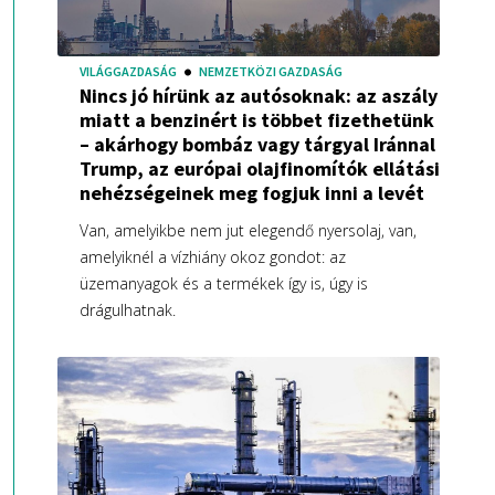
VILÁGGAZDASÁG
NEMZETKÖZI GAZDASÁG
Nincs jó hírünk az autósoknak: az aszály
miatt a benzinért is többet fizethetünk
– akárhogy bombáz vagy tárgyal Iránnal
Trump, az európai olajfinomítók ellátási
nehézségeinek meg fogjuk inni a levét
Van, amelyikbe nem jut elegendő nyersolaj, van,
amelyiknél a vízhiány okoz gondot: az
üzemanyagok és a termékek így is, úgy is
drágulhatnak.