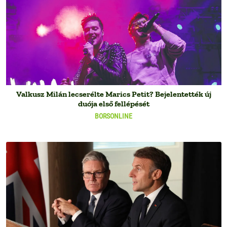
Valkusz Milán lecserélte Marics Petit? Bejelentették új
duója első fellépését
BORSONLINE