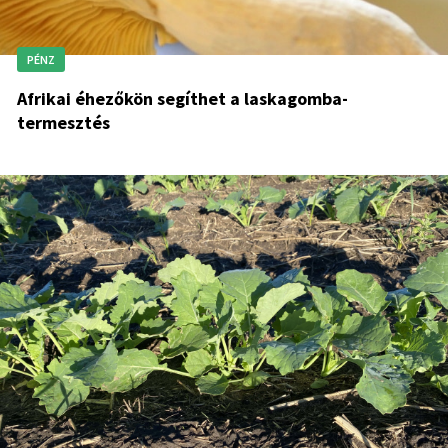
PÉNZ
Afrikai éhezőkön segíthet a laskagomba-
termesztés