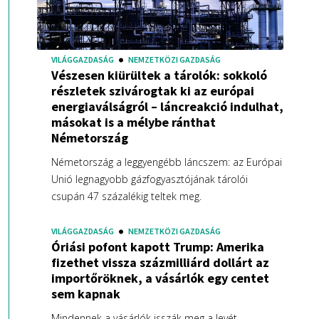
VILÁGGAZDASÁG
NEMZETKÖZI GAZDASÁG
Vészesen kiürültek a tárolók: sokkoló
részletek szivárogtak ki az európai
energiaválságról – láncreakció indulhat,
másokat is a mélybe ránthat
Németország
Németország a leggyengébb láncszem: az Európai
Unió legnagyobb gázfogyasztójának tárolói
csupán 47 százalékig teltek meg.
VILÁGGAZDASÁG
NEMZETKÖZI GAZDASÁG
Óriási pofont kapott Trump: Amerika
fizethet vissza százmilliárd dollárt az
importőröknek, a vásárlók egy centet
sem kapnak
Mindennek a vásárlók isszák meg a levét.