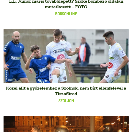
L.L. Junior máris továbblépett? Szőke bombázó oldalán
mutatkozott – FOTÓ
BORSONLINE
Közel állt a győzelemhez a Szolnok, nem bírt ellenfelével a
Tiszafüred
SZOLJON