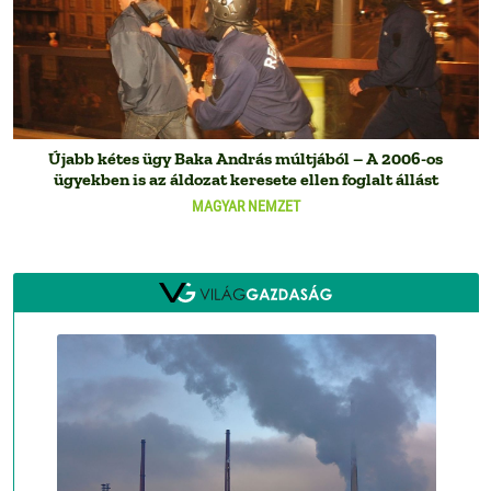
Újabb kétes ügy Baka András múltjából – A 2006-os
ügyekben is az áldozat keresete ellen foglalt állást
MAGYAR NEMZET