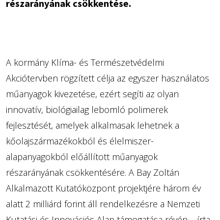
részarányának csökkentése.
A kormány Klíma- és Természetvédelmi
Akciótervben rögzített célja az egyszer használatos
műanyagok kivezetése, ezért segíti az olyan
innovatív, biológiailag lebomló polimerek
fejlesztését, amelyek alkalmasak lehetnek a
kőolajszármazékokból és élelmiszer-
alapanyagokból előállított műanyagok
részarányának csökkentésére. A Bay Zoltán
Alkalmazott Kutatóközpont projektjére három év
alatt 2 milliárd forint áll rendelkezésre a Nemzeti
Kutatási és Innovációs Alap támogatása révén – írta