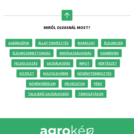
MIRŐL OLVASNÁL MOST?
AGRÁRGÉPEK
ÁLLATTENYÉSZTÉS
BORÁSZAT
ÉLELMISZER
ÉLELMISZERBIZTONSÁG
ERDŐGAZDÁLKODÁS
ESEMÉNYEK
FELDOLGOZÁS
GAZDÁLKODÁS
INPUT
KERTÉSZET
KÖZÉLET
KÜLFÖLDI HÍREK
NÖVÉNYTERMESZTÉS
NÖVÉNYVÉDELEM
PÁLYÁZATOK
PÉNZ
TALAJERŐ-GAZDÁLKODÁS
TÁMOGATÁSOK