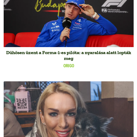
Dühösen üzent a Forma-1-es pilóta: a nyaralása alatt lopták
meg
ORIGO