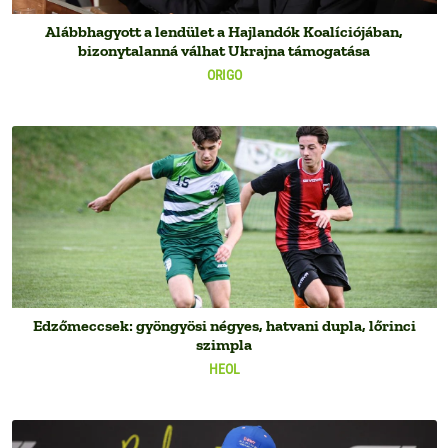
Alábbhagyott a lendület a Hajlandók Koalíciójában,
bizonytalanná válhat Ukrajna támogatása
ORIGO
Edzőmeccsek: gyöngyösi négyes, hatvani dupla, lőrinci
szimpla
HEOL