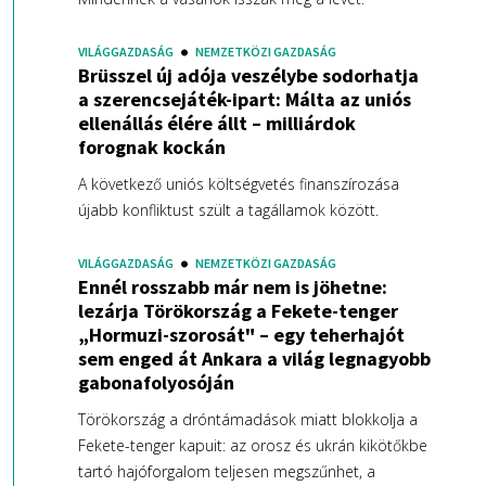
VILÁGGAZDASÁG
NEMZETKÖZI GAZDASÁG
Brüsszel új adója veszélybe sodorhatja
a szerencsejáték-ipart: Málta az uniós
ellenállás élére állt – milliárdok
forognak kockán
A következő uniós költségvetés finanszírozása
újabb konfliktust szült a tagállamok között.
VILÁGGAZDASÁG
NEMZETKÖZI GAZDASÁG
Ennél rosszabb már nem is jöhetne:
lezárja Törökország a Fekete-tenger
„Hormuzi-szorosát" – egy teherhajót
sem enged át Ankara a világ legnagyobb
gabonafolyosóján
Törökország a dróntámadások miatt blokkolja a
Fekete-tenger kapuit: az orosz és ukrán kikötőkbe
tartó hajóforgalom teljesen megszűnhet, a