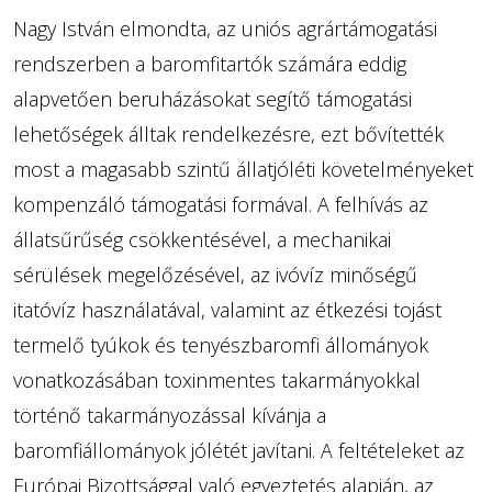
Nagy István elmondta, az uniós agrártámogatási
rendszerben a baromfitartók számára eddig
alapvetően beruházásokat segítő támogatási
lehetőségek álltak rendelkezésre, ezt bővítették
most a magasabb szintű állatjóléti követelményeket
kompenzáló támogatási formával. A felhívás az
állatsűrűség csökkentésével, a mechanikai
sérülések megelőzésével, az ivóvíz minőségű
itatóvíz használatával, valamint az étkezési tojást
termelő tyúkok és tenyészbaromfi állományok
vonatkozásában toxinmentes takarmányokkal
történő takarmányozással kívánja a
baromfiállományok jólétét javítani. A feltételeket az
Európai Bizottsággal való egyeztetés alapján, az