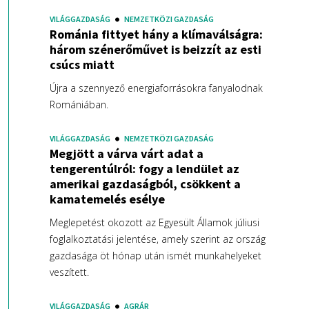
VILÁGGAZDASÁG
NEMZETKÖZI GAZDASÁG
Románia fittyet hány a klímaválságra:
három szénerőművet is beizzít az esti
csúcs miatt
Újra a szennyező energiaforrásokra fanyalodnak
Romániában.
VILÁGGAZDASÁG
NEMZETKÖZI GAZDASÁG
Megjött a várva várt adat a
tengerentúlról: fogy a lendület az
amerikai gazdaságból, csökkent a
kamatemelés esélye
Meglepetést okozott az Egyesült Államok júliusi
foglalkoztatási jelentése, amely szerint az ország
gazdasága öt hónap után ismét munkahelyeket
veszített.
VILÁGGAZDASÁG
AGRÁR