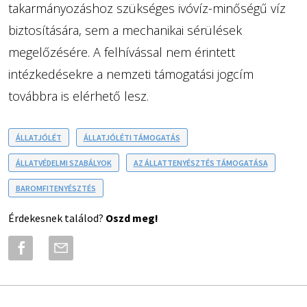
takarmányozáshoz szükséges ivóvíz-minőségű víz
biztosítására, sem a mechanikai sérülések
megelőzésére. A felhívással nem érintett
intézkedésekre a nemzeti támogatási jogcím
továbbra is elérhető lesz.
ÁLLATJÓLÉT
ÁLLATJÓLÉTI TÁMOGATÁS
ÁLLATVÉDELMI SZABÁLYOK
AZ ÁLLATTENYÉSZTÉS TÁMOGATÁSA
BAROMFITENYÉSZTÉS
Érdekesnek találod?
Oszd meg!