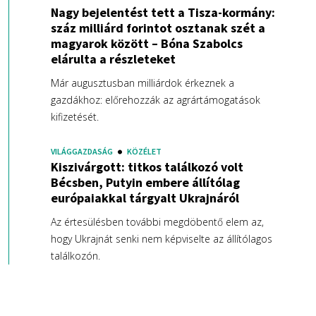
Nagy bejelentést tett a Tisza-kormány:
száz milliárd forintot osztanak szét a
magyarok között – Bóna Szabolcs
elárulta a részleteket
Már augusztusban milliárdok érkeznek a
gazdákhoz: előrehozzák az agrártámogatások
kifizetését.
VILÁGGAZDASÁG
KÖZÉLET
Kiszivárgott: titkos találkozó volt
Bécsben, Putyin embere állítólag
európaiakkal tárgyalt Ukrajnáról
Az értesülésben további megdöbentő elem az,
hogy Ukrajnát senki nem képviselte az állítólagos
találkozón.