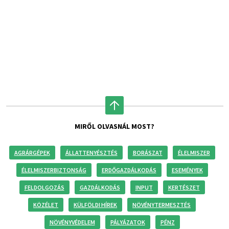
MIRŐL OLVASNÁL MOST?
AGRÁRGÉPEK
ÁLLATTENYÉSZTÉS
BORÁSZAT
ÉLELMISZER
ÉLELMISZERBIZTONSÁG
ERDŐGAZDÁLKODÁS
ESEMÉNYEK
FELDOLGOZÁS
GAZDÁLKODÁS
INPUT
KERTÉSZET
KÖZÉLET
KÜLFÖLDI HÍREK
NÖVÉNYTERMESZTÉS
NÖVÉNYVÉDELEM
PÁLYÁZATOK
PÉNZ