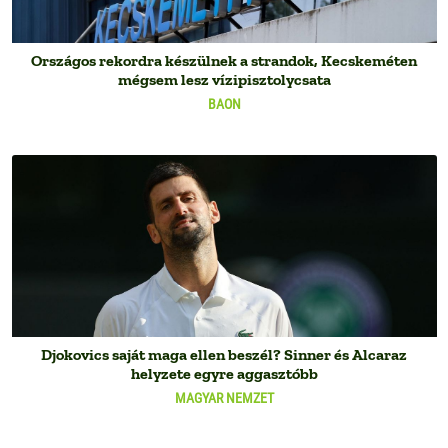
Országos rekordra készülnek a strandok, Kecskeméten
mégsem lesz vízipisztolycsata
BAON
Djokovics saját maga ellen beszél? Sinner és Alcaraz
helyzete egyre aggasztóbb
MAGYAR NEMZET