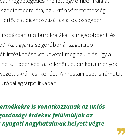
 tucat megbetegedés mellett egy ember halálát
21 szeptembere óta, az ukrán vámmentesség
fertőzést diagnosztizáltak a közösségben.
i irodákban ülő bürokratákat is megdöbbenti és
ot”. Az ugyanis szigorúbbnál szigorúbb
éti intézkedéseket követel meg az uniós, így a
 nélkül beengedi az ellenőrizetlen körülmények
yezett ukrán csirkehúst. A mostani eset is rámutat
urópai agrárpolitikában.
 termékekre is vonatkozzanak az uniós
gazdasági érdekek felülmúlják az
a nyugati nagyhatalmak helyett végre