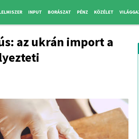
LELMISZER
INPUT
BORÁSZAT
PÉNZ
KÖZÉLET
VILÁGGA
ús: az ukrán import a
lyezteti