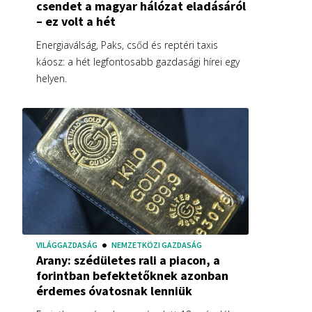
csendet a magyar hálózat eladásáról
– ez volt a hét
Energiaválság, Paks, csőd és reptéri taxis
káosz: a hét legfontosabb gazdasági hírei egy
helyen.
VILÁGGAZDASÁG
NEMZETKÖZI GAZDASÁG
Arany: szédületes rali a piacon, a
forintban befektetőknek azonban
érdemes óvatosnak lenniük