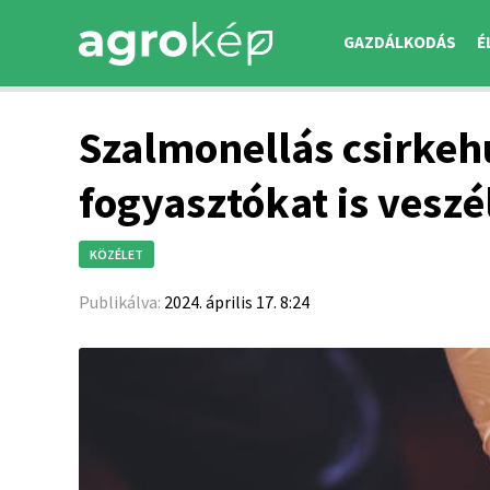
GAZDÁLKODÁS
É
Szalmonellás csirkeh
fogyasztókat is veszé
KÖZÉLET
Publikálva:
2024. április 17. 8:24