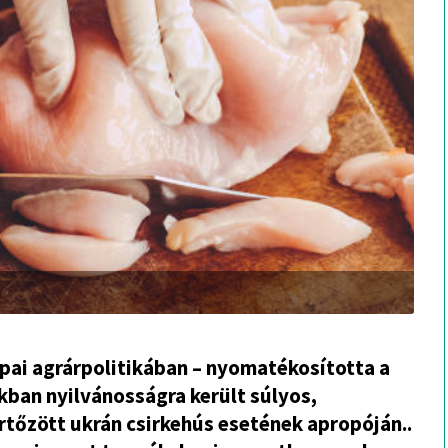
pai agrárpolitikában – nyomatékosította a
ban nyilvánosságra került súlyos,
rtőzött ukrán csirkehús esetének apropóján..