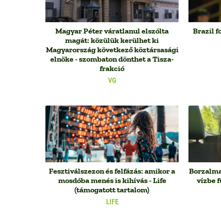
Magyar Péter váratlanul elszólta
Brazil f
magát: közülük kerülhet ki
Magyarország következő köztársasági
elnöke - szombaton dönthet a Tisza-
frakció
VG
Fesztiválszezon és felfázás: amikor a
Borzalmas
mosdóba menés is kihívás - Life
vízbe f
(támogatott tartalom)
LIFE