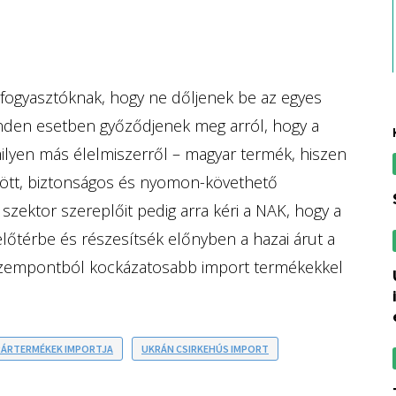
 fogyasztóknak, hogy ne dőljenek be az egyes
minden esetben győződjenek meg arról, hogy a
milyen más élelmiszerről – magyar termék, hiszen
rzött, biztonságos és nyomon-követhető
 szektor szereplőit pedig arra kéri a NAK, hogy a
 előtérbe és részesítsék előnyben a hazai árut a
 szempontból kockázatosabb import termékekkel
uniós szállít
RÁRTERMÉKEK IMPORTJA
UKRÁN CSIRKEHÚS IMPORT
további brüsszel