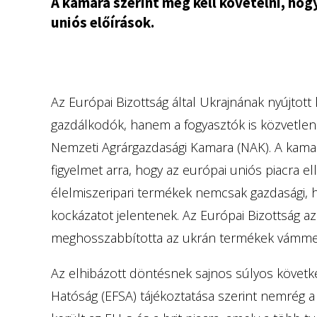
A kamara szerint meg kell követelni, ho
uniós előírások.
Az Európai Bizottság által Ukrajnának nyújto
gazdálkodók, hanem a fogyasztók is közvetlen
Nemzeti Agrárgazdasági Kamara (NAK). A kamar
figyelmet arra, hogy az európai uniós piacra 
élelmiszeripari termékek nemcsak gazdasági, 
kockázatot jelentenek. Az Európai Bizottság 
meghosszabbította az ukrán termékek vámme
Az elhibázott döntésnek sajnos súlyos követke
Hatóság (EFSA) tájékoztatása szerint nemrég 