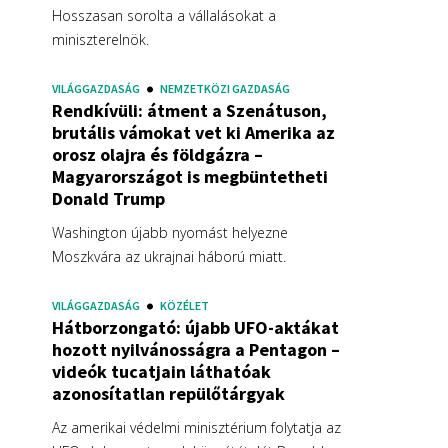
Hosszasan sorolta a vállalásokat a
miniszterelnök.
VILÁGGAZDASÁG
NEMZETKÖZI GAZDASÁG
Rendkívüli: átment a Szenátuson,
brutális vámokat vet ki Amerika az
orosz olajra és földgázra –
Magyarországot is megbüntetheti
Donald Trump
Washington újabb nyomást helyezne
Moszkvára az ukrajnai háború miatt.
VILÁGGAZDASÁG
KÖZÉLET
Hátborzongató: újabb UFO-aktákat
hozott nyilvánosságra a Pentagon –
videók tucatjain láthatóak
azonosítatlan repülőtárgyak
Az amerikai védelmi minisztérium folytatja az