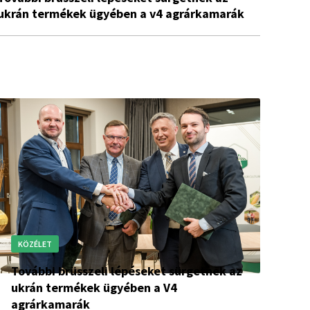
ukrán termékek ügyében a v4 agrárkamarák
KÖZÉLET
További brüsszeli lépéseket sürgetnek az
ukrán termékek ügyében a V4
agrárkamarák