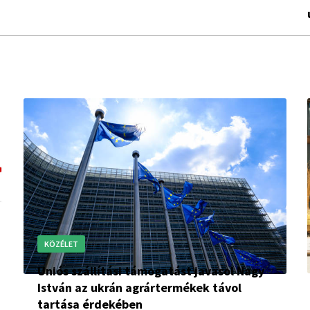
KÖZÉLET
Uniós szállítási támogatást javasol Nagy
István az ukrán agrártermékek távol
tartása érdekében