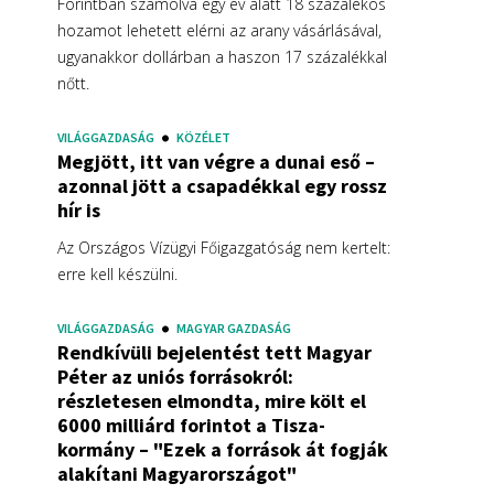
Forintban számolva egy év alatt 18 százalékos
hozamot lehetett elérni az arany vásárlásával,
ugyanakkor dollárban a haszon 17 százalékkal
nőtt.
VILÁGGAZDASÁG
KÖZÉLET
Megjött, itt van végre a dunai eső –
azonnal jött a csapadékkal egy rossz
hír is
Az Országos Vízügyi Főigazgatóság nem kertelt:
erre kell készülni.
VILÁGGAZDASÁG
MAGYAR GAZDASÁG
Rendkívüli bejelentést tett Magyar
Péter az uniós forrásokról:
részletesen elmondta, mire költ el
6000 milliárd forintot a Tisza-
kormány – "Ezek a források át fogják
alakítani Magyarországot"