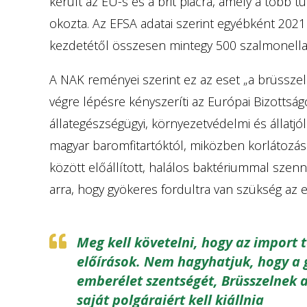
került az EU-s és a brit piacra, amely a több
okozta. Az EFSA adatai szerint egyébként 20
kezdetétől összesen mintegy 500 szalmonella-
A NAK reményei szerint ez az eset „a brüsszel
végre lépésre kényszeríti az Európai Bizottság
állategészségügyi, környezetvédelmi és állatjól
magyar baromfitartóktól, miközben korlátozás
között előállított, halálos baktériummal szenn
arra, hogy gyökeres fordultra van szükség az e
Meg kell követelni, hogy az import
előírások. Nem hagyhatjuk, hogy a 
emberélet szentségét, Brüsszelnek 
saját polgáraiért kell kiállnia