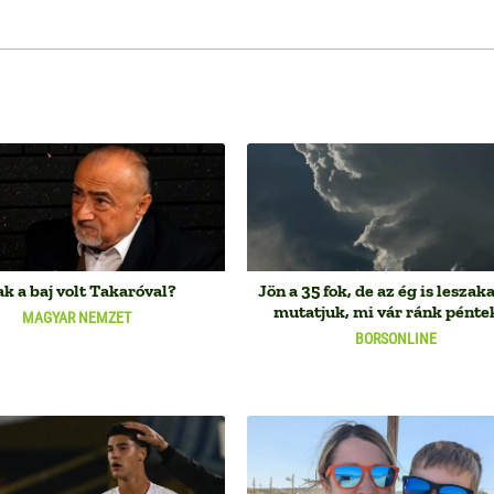
k a baj volt Takaróval?
Jön a 35 fok, de az ég is leszak
mutatjuk, mi vár ránk pénte
MAGYAR NEMZET
BORSONLINE