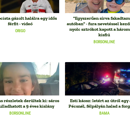
ocista gázolt halálra egy idős
"Egyszerűen sírva fakadtam
férfit - videó
autóban" - fura nevetéssel kezd
nyolc sztrókot kapott a háro
ORIGO
kisfiú
BORSONLINE
 részletek derültek ki: sáros
Esti káosz: letért az útról egy
ulladhatott a 9 éves kislány
Pécsnél, félpályán halad a for
BORSONLINE
BAMA