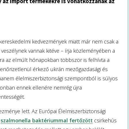
gy az import termékekre is vonatkozzanak az
tt kereskedelmi kedvezmények miatt már nem csak a
 veszélynek vannak kitéve – írja közleményében a
a az elmúlt hónapokban többször is felhívta a
ellenőrizetlenül érkező ukrán mezőgazdasági és
hanem élelmiszerbiztonsági szempontból is súlyos
azonban ennek ellenére nemrég újra
ntességét.
zménye lett. Az Európai Élelmiszerbiztonsági
a
szalmonella baktériummal fertőzött
csirkehús