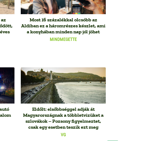
 az
Most 16 százalékkal olcsóbb az
ődött,
Aldiban ez a háromrészes készlet, ami
méves
a konyhában minden nap jól jöhet
MINDMEGETTE
 autó
Eldőlt: elsőbbséggel adják át
galom
Magyarországnak a többletvizüket a
szlovákok – Pozsony figyelmeztet,
csak egy esetben teszik ezt meg
VG