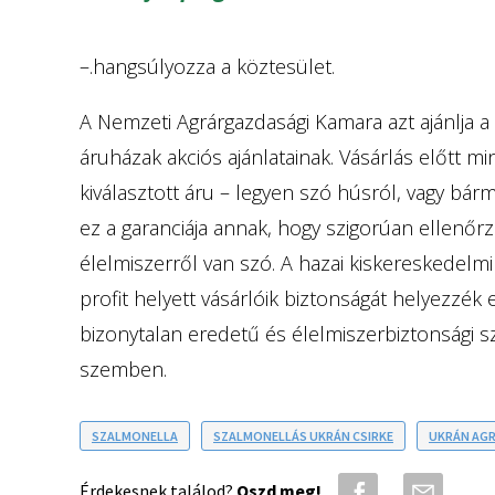
–.hangsúlyozza a köztesület.
A Nemzeti Agrárgazdasági Kamara azt ajánlja a
áruházak akciós ajánlatainak. Vásárlás előtt 
kiválasztott áru – legyen szó húsról, vagy bár
ez a garanciája annak, hogy szigorúan ellenő
élelmiszerről van szó. A hazai kiskereskedelmi
profit helyett vásárlóik biztonságát helyezzék
bizonytalan eredetű és élelmiszerbiztonsági
szemben.
SZALMONELLA
SZALMONELLÁS UKRÁN CSIRKE
UKRÁN AG
Érdekesnek találod?
Oszd meg!