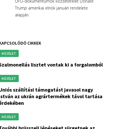
UFO-dokumentumok közzétételét Donald
Trump amerikai elnök januári rendelete
alapján.
KAPCSOLÓDÓ CIKKEK
KÖZÉLET
szalmonellás lisztet vontak ki a forgalomból
KÖZÉLET
ási támogatást javasol nagy
istván az ukrán agrártermékek távol tartása
érdekében
KÖZÉLET
i lépéseket sürgetnek az