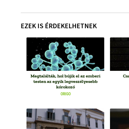
EZEK IS ÉRDEKELHETNEK
Megtalálták, hol bújik el az emberi
Csa
testen az egyik legveszélyesebb
kórokozó
ORIGO