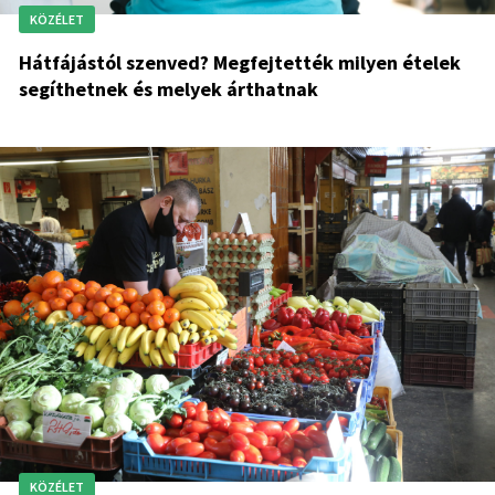
KÖZÉLET
Hátfájástól szenved? Megfejtették milyen ételek
segíthetnek és melyek árthatnak
KÖZÉLET