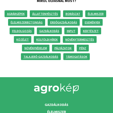
MIRŐL OLVASNÁL MOST?
AGRÁRGÉPEK
ÁLLATTENYÉSZTÉS
BORÁSZAT
ÉLELMISZER
ÉLELMISZERBIZTONSÁG
ERDŐGAZDÁLKODÁS
ESEMÉNYEK
FELDOLGOZÁS
GAZDÁLKODÁS
INPUT
KERTÉSZET
KÖZÉLET
KÜLFÖLDI HÍREK
NÖVÉNYTERMESZTÉS
NÖVÉNYVÉDELEM
PÁLYÁZATOK
PÉNZ
TALAJERŐ-GAZDÁLKODÁS
TÁMOGATÁSOK
GAZDÁLKODÁS
ÉLELMISZER