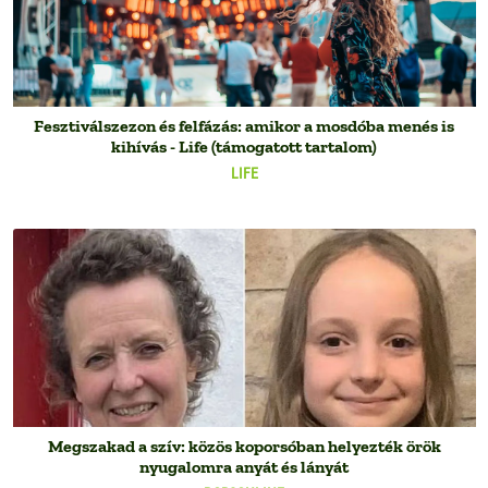
Fesztiválszezon és felfázás: amikor a mosdóba menés is
kihívás - Life (támogatott tartalom)
LIFE
Megszakad a szív: közös koporsóban helyezték örök
nyugalomra anyát és lányát