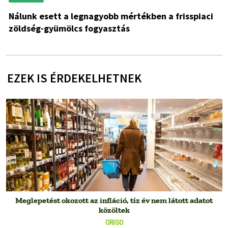
Nálunk esett a legnagyobb mértékben a frisspiaci
zöldség-gyümölcs fogyasztás
EZEK IS ÉRDEKELHETNEK
Meglepetést okozott az infláció, tíz év nem látott adatot
közöltek
ORIGO