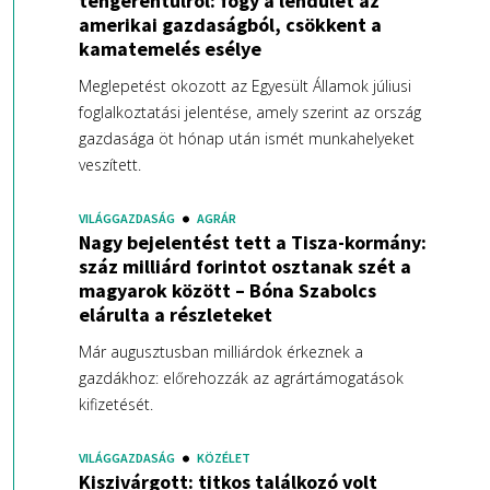
tengerentúlról: fogy a lendület az
amerikai gazdaságból, csökkent a
kamatemelés esélye
Meglepetést okozott az Egyesült Államok júliusi
foglalkoztatási jelentése, amely szerint az ország
gazdasága öt hónap után ismét munkahelyeket
veszített.
VILÁGGAZDASÁG
AGRÁR
Nagy bejelentést tett a Tisza-kormány:
száz milliárd forintot osztanak szét a
magyarok között – Bóna Szabolcs
elárulta a részleteket
Már augusztusban milliárdok érkeznek a
gazdákhoz: előrehozzák az agrártámogatások
kifizetését.
VILÁGGAZDASÁG
KÖZÉLET
Kiszivárgott: titkos találkozó volt