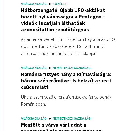
VILÁGGAZDASÁG
KÖZÉLET
Hátborzongató: újabb UFO-aktákat
hozott nyilvánosságra a Pentagon –
videók tucatjain láthatóak
azonosítatlan repülőtárgyak
Az amerikai védelmi minisztérium folytatja az UFO-
dokumentumok közzétételét Donald Trump
amerikai elnök januári rendelete alapján.
VILÁGGAZDASÁG
NEMZETKÖZI GAZDASÁG
Románia fittyet hány a klímaválságra:
három szénerőművet is beizzít az esti
csúcs miatt
Újra a szennyező energiaforrásokra fanyalodnak
Romániában.
VILÁGGAZDASÁG
NEMZETKÖZI GAZDASÁG
Megjött a várva várt adat a