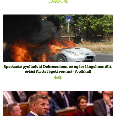
BORSONLINE
Sportautó gyulladt ki Debrecenben, az egész lángokban állt,
óriási füsttel égett rommá - fotókkal!
HAON