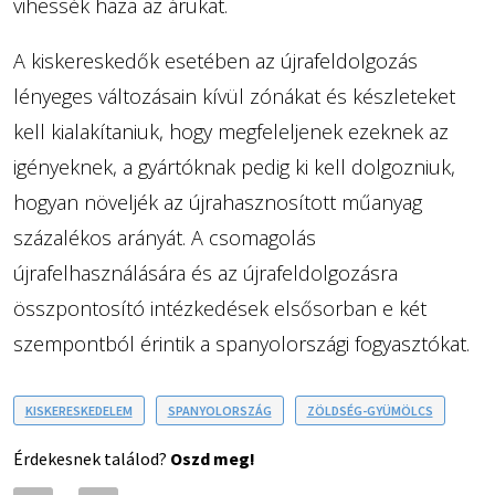
vihessék haza az árukat.
A kiskereskedők esetében az újrafeldolgozás
lényeges változásain kívül zónákat és készleteket
kell kialakítaniuk, hogy megfeleljenek ezeknek az
igényeknek, a gyártóknak pedig ki kell dolgozniuk,
hogyan növeljék az újrahasznosított műanyag
százalékos arányát. A csomagolás
újrafelhasználására és az újrafeldolgozásra
összpontosító intézkedések elsősorban e két
szempontból érintik a spanyolországi fogyasztókat.
KISKERESKEDELEM
SPANYOLORSZÁG
ZÖLDSÉG-GYÜMÖLCS
Érdekesnek találod?
Oszd meg!