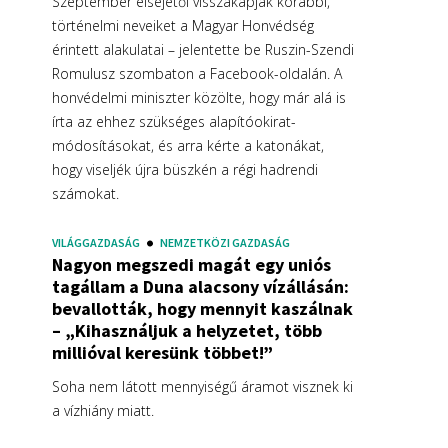
Szeptember elsejétől visszakapják korábbi,
történelmi neveiket a Magyar Honvédség
érintett alakulatai – jelentette be Ruszin-Szendi
Romulusz szombaton a Facebook-oldalán. A
honvédelmi miniszter közölte, hogy már alá is
írta az ehhez szükséges alapítóokirat-
módosításokat, és arra kérte a katonákat,
hogy viseljék újra büszkén a régi hadrendi
számokat.
VILÁGGAZDASÁG
NEMZETKÖZI GAZDASÁG
Nagyon megszedi magát egy uniós
tagállam a Duna alacsony vízállásán:
bevallották, hogy mennyit kaszálnak
– „Kihasználjuk a helyzetet, több
millióval keresünk többet!”
Soha nem látott mennyiségű áramot visznek ki
a vízhiány miatt.