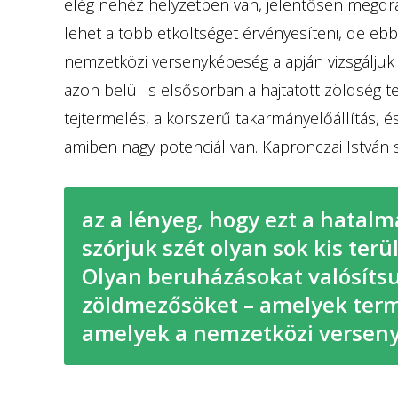
elég nehéz helyzetben van, jelentősen megdrá
lehet a többletköltséget érvényesíteni, de ebbő
nemzetközi versenyképeség alapján vizsgáljuk 
azon belül is elsősorban a hajtatott zöldség t
tejtermelés, a korszerű takarmányelőállítás, és
amiben nagy potenciál van. Kapronczai István 
az a lényeg, hogy ezt a hatalm
szórjuk szét olyan sok kis terü
Olyan beruházásokat valósíts
zöldmezősöket – amelyek ter
amelyek a nemzetközi verseny