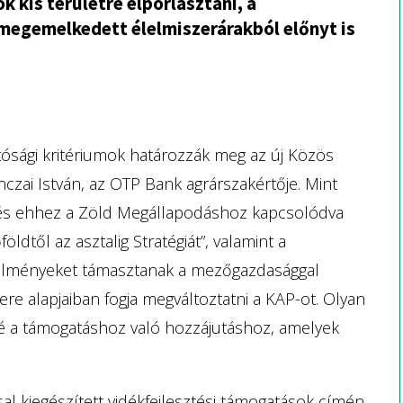
k kis területre elporlasztani, a
megemelkedett élelmiszerárakból előnyt is
ósági kritériumok határozzák meg az új Közös
czai István, az OTP Bank agrárszakértője. Mint
, és ehhez a Zöld Megállapodáshoz kapcsolódva
ldtől az asztalig Stratégiát”, valamint a
vetelményeket támasztanak a mezőgazdasággal
e alapjaiban fogja megváltoztatni a KAP-ot. Olyan
vé a támogatáshoz való hozzájutáshoz, amelyek
al kiegészített vidékfejlesztési támogatások címén