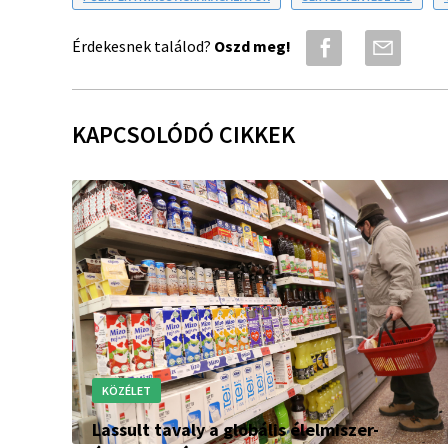
Érdekesnek találod?
Oszd meg!
KAPCSOLÓDÓ CIKKEK
KÖZÉLET
Lassult tavaly a globális élelmiszer-