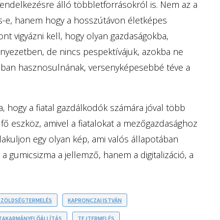
endelkezésre álló többletforrásokról is. Nem az a
pes-e, hanem hogy a hosszútávon életképes
nt vigyázni kell, hogy olyan gazdaságokba,
örnyezetben, de nincs pespektívájuk, azokba ne
obban hasznosulnának, versenyképesebbé téve a
, hogy a fiatal gazdálkodók számára jóval több
a fő eszköz, amivel a fiatalokat a mezőgazdasághoz
lakuljon egy olyan kép, ami valós állapotában
 gumicsizma a jellemző, hanem a digitalizáció, a
 ZÖLDSÉGTERMELÉS
KAPRONCZAI ISTVÁN
TAKARMÁNYELŐÁLLÍTÁS
TEJTERMELÉS