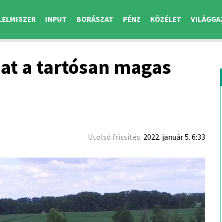
LELMISZER
INPUT
BORÁSZAT
PÉNZ
KÖZÉLET
VILÁGGA
hat a tartósan magas
Utolsó frissítés:
2022. január 5. 6:33