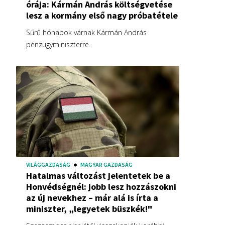
órája: Kármán András költségvetése
lesz a kormány első nagy próbatétele
Sűrű hónapok várnak Kármán András
pénzügyminiszterre.
VILÁGGAZDASÁG
MAGYAR GAZDASÁG
Hatalmas változást jelentetek be a
Honvédségnél: jobb lesz hozzászokni
az új nevekhez – már alá is írta a
miniszter, „legyetek büszkék!"