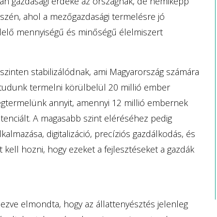
ban gazdasági érdeke az országnak, de némiképp
részén, ahol a mezőgazdasági termelésre jó
elelő mennyiségű és minőségű élelmiszert
 szinten stabilizálódnak, ami Magyarország számára
 tudunk termelni körülbelül 20 millió ember
egtermelünk annyit, amennyi 12 millió embernek
otenciált. A magasabb szint eléréséhez pedig
lkalmazása, digitalizáció, precíziós gazdálkodás, és
t kell hozni, hogy ezeket a fejlesztéseket a gazdák
ezve elmondta, hogy az állattenyésztés jelenleg