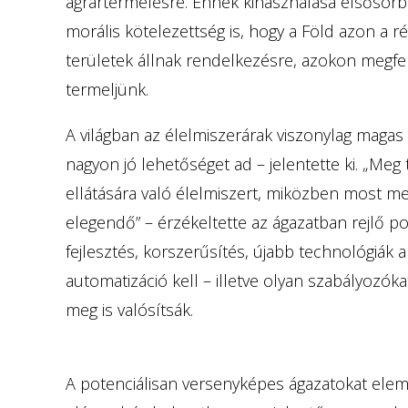
agrártermelésre. Ennek kihasználása elsősor
morális kötelezettség is, hogy a Föld azon a 
területek állnak rendelkezésre, azokon megf
termeljünk.
A világban az élelmiszerárak viszonylag magas
nagyon jó lehetőséget ad – jelentette ki. „Meg
ellátására való élelmiszert, miközben most m
elegendő” – érzékeltette az ágazatban rejlő p
fejlesztés, korszerűsítés, újabb technológiák a
automatizáció kell – illetve olyan szabályozóka
meg is valósítsák.
A potenciálisan versenyképes ágazatokat elem