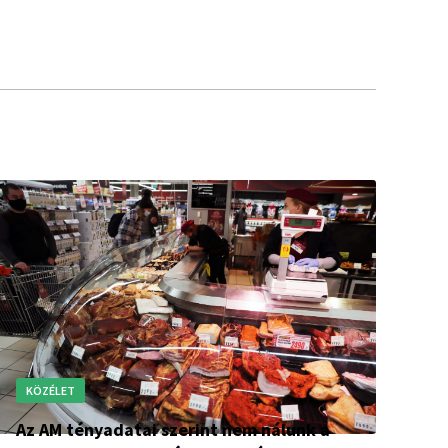
KÖZÉLET
Az AM tényadatai szerint nem nálunk a