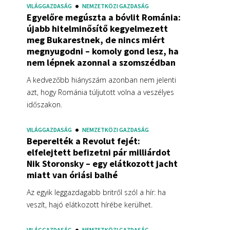
VILÁGGAZDASÁG
NEMZETKÖZI GAZDASÁG
Egyelőre megúszta a bóvlit Románia:
újabb hitelminősítő kegyelmezett
meg Bukarestnek, de nincs miért
megnyugodni – komoly gond lesz, ha
nem lépnek azonnal a szomszédban
A kedvezőbb hiányszám azonban nem jelenti
azt, hogy Románia túljutott volna a veszélyes
időszakon.
VILÁGGAZDASÁG
NEMZETKÖZI GAZDASÁG
Beperelték a Revolut fejét:
elfelejtett befizetni pár milliárdot
Nik Storonsky – egy elátkozott jacht
miatt van óriási balhé
Az egyik leggazdagabb britről szól a hír: ha
veszít, hajó elátkozott hírébe kerülhet.
VILÁGGAZDASÁG
NEMZETKÖZI GAZDASÁG