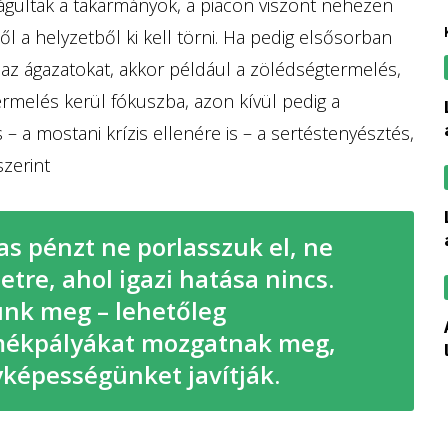
gultak a takarmányok, a piacon viszont nehezen
l a helyzetből ki kell törni. Ha pedig elsősorban
az ágazatokat, akkor például a zölédségtermelés,
ermelés kerül fókuszba, azon kívül pedig a
lassult tavaly a
 – a mostani krízis ellenére is – a sertéstenyésztés,
szerint
lassult tavaly a
as pénzt ne porlasszuk el, ne
letre, ahol igazi hatása nincs.
unk meg – lehetőleg
az am tényadat
mékpályákat mozgatnak meg,
képességünket javítják.