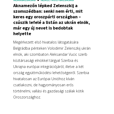
Aknamezőn lépked Zelenszkij a
szomszédban: senki nem érti, mit
keres egy oroszpárti országban –
csúszik lefelé a listán az ukrán elnök,
már egy új nevet is bedobtak
helyette
Megérkezett első hivatalos látogatására
Belgrádba pénteken Volodimir Zelenszkij ukrán
elnök, aki szombaton Aleksandar Vucic szerb
köztársasági elnökkel tárgyal Szerbia és
Ukrajna európai integrációjáról, illetve a két
ország együttműködési lehetőségeiről. Szerbia
hivatalosan az Európai Unióhoz kíván
csatlakozni, de hagyományosan erős
történelmi, vallási és gazdasági szálak kötik
Oroszországhoz.