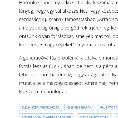
Hasonlóképpen nyilatkozott a kkv-k számára r
lényeg, hogy egy vállalkozás kicsi, vagy köze
gazdaságok jussanak támogatáshoz. „Arra viszo
amelyek ideig-óráig elvergődnek a jelenlegi k
öntsünk olyan forrásokat, amelyek máshol j
közepes és nagy cégeket” – nyomatékosította.
A generációváltás problémáira utalva elmondta
forrás lesz az új ciklusban, de nem is a pénz 
lehet vonzani, hanem az, hogy az ágazatról kia
mutatja be a mezőgazdaságot. Amire már nem a
korszerű technológiák.
ÉLELMISZER-ÁREMELKEDÉS
ÉLELMISZERÁRAK
HAJTATOTT
PŐERPEKTIVIKUS AGRÁRÁGAZATOK
SERTÉSTENYÉSZTÉS