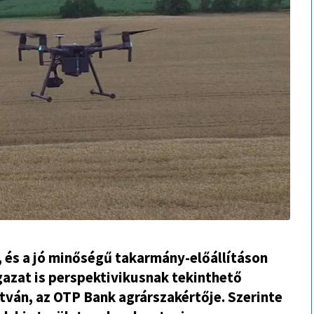
 és a jó minőségű takarmány-előállításon
ságazat is perspektivikusnak tekinthető
ván, az OTP Bank agrárszakértője. Szerinte