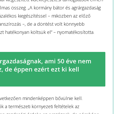
atalmas összeg. „A kormány bátor és agrárgazdaság
zalékos kiegészítéssel – miközben az előző
nanszírozás –, de a döntést volt könnyebb
zt hatékonyan költsük el” – nyomatékosította.
árgazdaságnak, ami 50 éve nem
, de éppen ezért ezt ki kell
övetkezően mindenképpen bővülnie kell.
k a természeti környezeti feltételek az