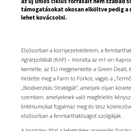
az új uniós ciklus forrásait nem szabad so
támogatásokat okosan elköltve pedig a 
lehet kovácsolni.
Elsősorban a környezetvédelem, a fenntarthat
Agrárpolitikát (KAP) – mondta az m1-en Kapron
kiemelte, az EU megjelentette a Green Dealt
hirdette meg a Farm to Forkot, vagyis a „Termőfö
„Biodiverzitás Stratégiát”, amelyek olyan kö
szemben, amelyeknek való megfelelés kényszer
kritériumokat fogalmaz meg és tesz kötelező
elsősorban a fenntarthatóságot szolgálják.
A kormány által a lehetséges maximális forráss