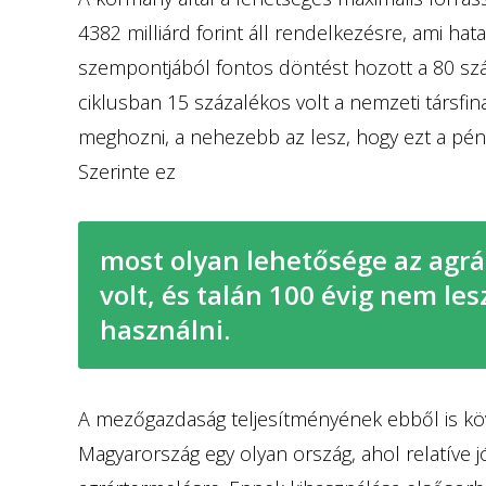
4382 milliárd forint áll rendelkezésre, ami h
szempontjából fontos döntést hozott a 80 szá
ciklusban 15 százalékos volt a nemzeti társfi
meghozni, a nehezebb az lesz, hogy ezt a pén
Szerinte ez
most olyan lehetősége az agr
volt, és talán 100 évig nem lesz
használni.
A mezőgazdaság teljesítményének ebből is k
Magyarország egy olyan ország, ahol relatíve jó