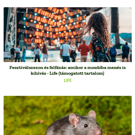
Fesztiválszezon és felfázás: amikor a mosdóba menés is
kihívás - Life (támogatott tartalom)
LIFE