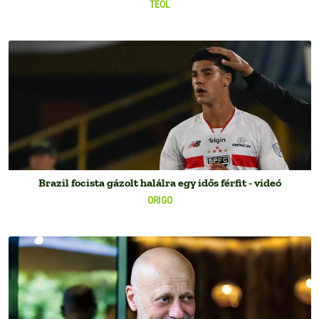
TEOL
Brazil focista gázolt halálra egy idős férfit - videó
ORIGO