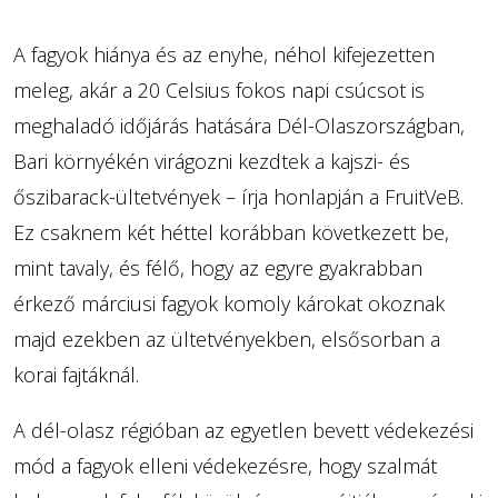
A fagyok hiánya és az enyhe, néhol kifejezetten
meleg, akár a 20 Celsius fokos napi csúcsot is
meghaladó időjárás hatására Dél-Olaszországban,
Bari környékén virágozni kezdtek a kajszi- és
őszibarack-ültetvények – írja honlapján a FruitVeB.
Ez csaknem két héttel korábban következett be,
mint tavaly, és félő, hogy az egyre gyakrabban
érkező márciusi fagyok komoly károkat okoznak
majd ezekben az ültetvényekben, elsősorban a
korai fajtáknál.
A dél-olasz régióban az egyetlen bevett védekezési
mód a fagyok elleni védekezésre, hogy szalmát