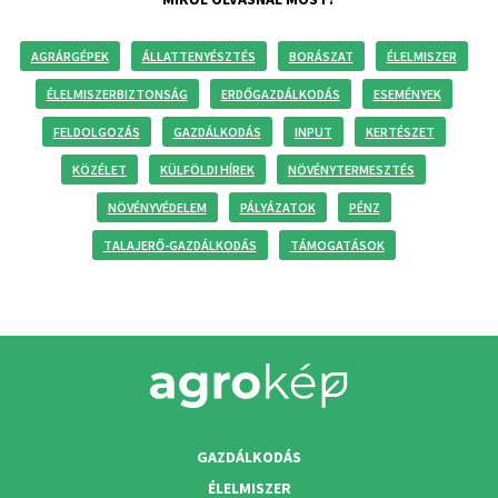
AGRÁRGÉPEK
ÁLLATTENYÉSZTÉS
BORÁSZAT
ÉLELMISZER
ÉLELMISZERBIZTONSÁG
ERDŐGAZDÁLKODÁS
ESEMÉNYEK
FELDOLGOZÁS
GAZDÁLKODÁS
INPUT
KERTÉSZET
KÖZÉLET
KÜLFÖLDI HÍREK
NÖVÉNYTERMESZTÉS
NÖVÉNYVÉDELEM
PÁLYÁZATOK
PÉNZ
TALAJERŐ-GAZDÁLKODÁS
TÁMOGATÁSOK
GAZDÁLKODÁS
ÉLELMISZER