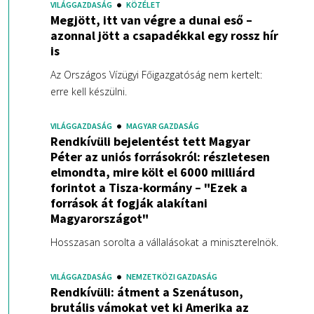
VILÁGGAZDASÁG
KÖZÉLET
Megjött, itt van végre a dunai eső –
azonnal jött a csapadékkal egy rossz hír
is
Az Országos Vízügyi Főigazgatóság nem kertelt:
erre kell készülni.
VILÁGGAZDASÁG
MAGYAR GAZDASÁG
Rendkívüli bejelentést tett Magyar
Péter az uniós forrásokról: részletesen
elmondta, mire költ el 6000 milliárd
forintot a Tisza-kormány – "Ezek a
források át fogják alakítani
Magyarországot"
Hosszasan sorolta a vállalásokat a miniszterelnök.
VILÁGGAZDASÁG
NEMZETKÖZI GAZDASÁG
Rendkívüli: átment a Szenátuson,
brutális vámokat vet ki Amerika az