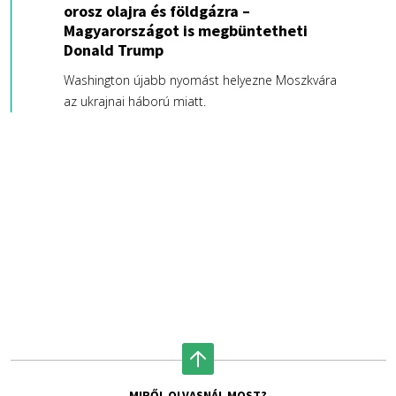
orosz olajra és földgázra –
Magyarországot is megbüntetheti
Donald Trump
Washington újabb nyomást helyezne Moszkvára
az ukrajnai háború miatt.
MIRŐL OLVASNÁL MOST?