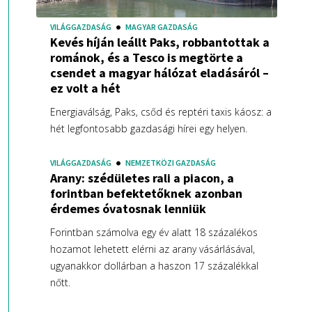
VILÁGGAZDASÁG
MAGYAR GAZDASÁG
Kevés híján leállt Paks, robbantottak a
románok, és a Tesco is megtörte a
csendet a magyar hálózat eladásáról –
ez volt a hét
Energiaválság, Paks, csőd és reptéri taxis káosz: a
hét legfontosabb gazdasági hírei egy helyen.
VILÁGGAZDASÁG
NEMZETKÖZI GAZDASÁG
Arany: szédületes rali a piacon, a
forintban befektetőknek azonban
érdemes óvatosnak lenniük
Forintban számolva egy év alatt 18 százalékos
hozamot lehetett elérni az arany vásárlásával,
ugyanakkor dollárban a haszon 17 százalékkal
nőtt.