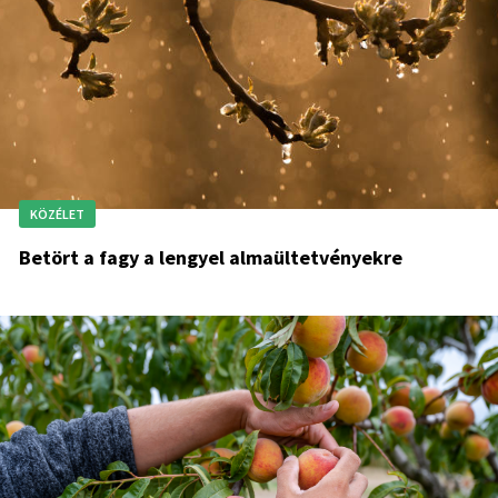
KÖZÉLET
Betört a fagy a lengyel almaültetvényekre