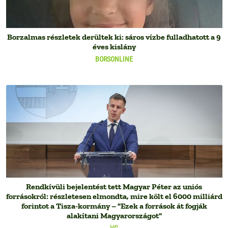
Borzalmas részletek derültek ki: sáros vízbe fulladhatott a 9
éves kislány
BORSONLINE
Rendkívüli bejelentést tett Magyar Péter az uniós
forrásokról: részletesen elmondta, mire költ el 6000 milliárd
forintot a Tisza-kormány – "Ezek a források át fogják
alakítani Magyarországot"