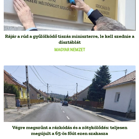
Rájár a rúd a gyűlölködő tiszás miniszterre, le kell szednie a
dísztáblát
MAGYAR NEMZET
Végre megszűnt a rázkódás és a zötykölődés: teljesen
megújult a 65-ös főút ezen szakasza