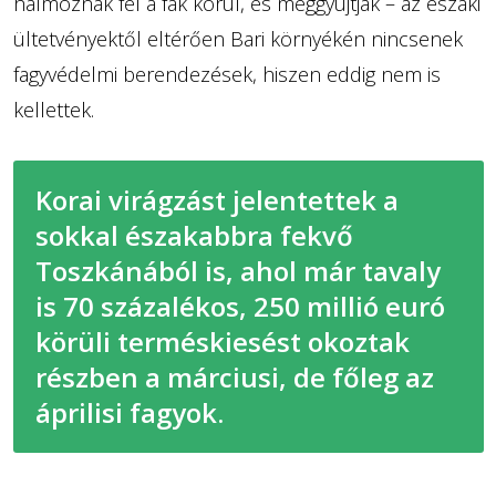
halmoznak fel a fák körül, és meggyújtják – az északi
ültetvényektől eltérően Bari környékén nincsenek
fagyvédelmi berendezések, hiszen eddig nem is
kellettek.
Korai virágzást jelentettek a
sokkal északabbra fekvő
Toszkánából is, ahol már tavaly
is 70 százalékos, 250 millió euró
körüli terméskiesést okoztak
részben a márciusi, de főleg az
áprilisi fagyok.