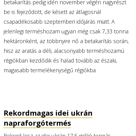
betakarítás pedig idén november végén nagyrészt
be is fejeződött, de késett az átlagosnál
csapadékosabb szeptemberi időjárás miatt. A
jelenlegi terméshozam ugyan még csak 7,33 tonna
hektáronként, az többnyire nő a betakarítás során,
hisz az aratás a déli, alacsonyabb terméshozamú
régiókban kezdődik és halad tovább az északi,
magasabb termelékenységű régiókba.
Rekordmagas idei ukrán
napraforgótermés
Rekord lesz az idei ukrán 17,5 millió tonnás