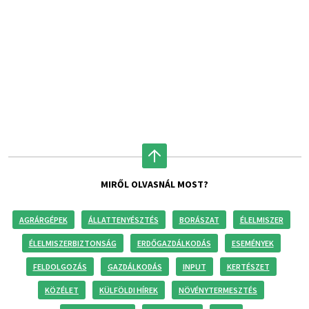
MIRŐL OLVASNÁL MOST?
AGRÁRGÉPEK
ÁLLATTENYÉSZTÉS
BORÁSZAT
ÉLELMISZER
ÉLELMISZERBIZTONSÁG
ERDŐGAZDÁLKODÁS
ESEMÉNYEK
FELDOLGOZÁS
GAZDÁLKODÁS
INPUT
KERTÉSZET
KÖZÉLET
KÜLFÖLDI HÍREK
NÖVÉNYTERMESZTÉS