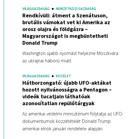
VILÁGGAZDASÁG
NEMZETKÖZI GAZDASÁG
Rendkívüli: átment a Szenátuson,
brutális vámokat vet ki Amerika az
orosz olajra és földgázra –
Magyarországot is megbüntetheti
Donald Trump
Washington újabb nyomást helyezne Moszkvára
az ukrajnai háború miatt.
VILÁGGAZDASÁG
KÖZÉLET
Hátborzongató: újabb UFO-aktákat
hozott nyilvánosságra a Pentagon –
videók tucatjain láthatóak
azonosítatlan repülőtárgyak
Az amerikai védelmi minisztérium folytatja az UFO-
dokumentumok közzétételét Donald Trump
amerikai elnök januári rendelete alapján.