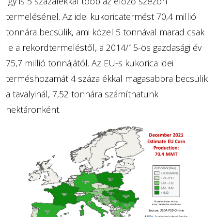
így is 5 százalékkal több az előző szezon
termelésénel. Az idei kukoricatermést 70,4 millió
tonnára becsülik, ami közel 5 tonnával marad csak
le a rekordtermeléstől, a 2014/15-ös gazdasági év
75,7 millió tonnájától. Az EU-s kukorica idei
terméshozamát 4 százalékkal magasabbra becsülik
a tavalyinál, 7,52 tonnára számíthatunk
hektáronként.