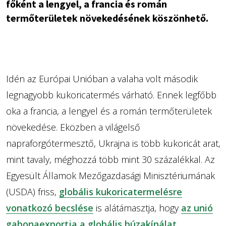
főként a lengyel, a francia és román
termőterületek növekedésének köszönhető.
Idén az Európai Unióban a valaha volt második
legnagyobb kukoricatermés várható. Ennek legfőbb
oka a francia, a lengyel és a román termőterületek
növekedése. Eközben a világelső
napraforgótermesztő, Ukrajna is több kukoricát arat,
mint tavaly, méghozzá több mint 30 százalékkal. Az
Egyesült Államok Mezőgazdasági Minisztériumának
(USDA) friss,
globális kukoricatermelésre
vonatkozó becslése
is alátámasztja, hogy
az unió
gabonaexportja a globális búzakínálat