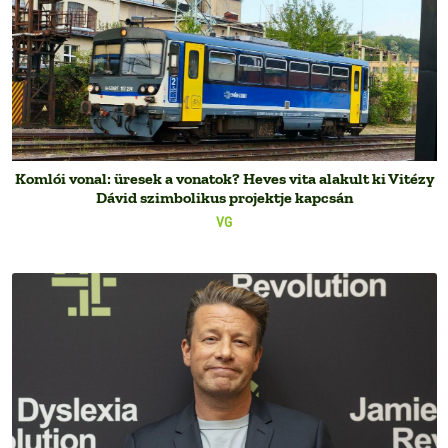
Komlói vonal: üresek a vonatok? Heves vita alakult ki Vitézy
Dávid szimbolikus projektje kapcsán
VG