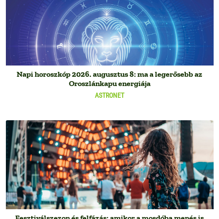
Napi horoszkóp 2026. augusztus 8: ma a legerősebb az
Oroszlánkapu energiája
ASTRONET
Fesztiválszezon és felfázás: amikor a mosdóba menés is