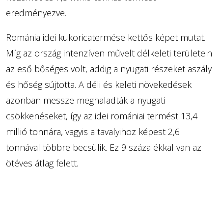
eredményezve.
Románia idei kukoricatermése kettős képet mutat.
Míg az ország intenzíven művelt délkeleti területein
az eső bőséges volt, addig a nyugati részeket aszály
és hőség sújtotta. A déli és keleti növekedések
azonban messze meghaladták a nyugati
csökkenéseket, így az idei romániai termést 13,4
millió tonnára, vagyis a tavalyihoz képest 2,6
tonnával többre becsülik. Ez 9 százalékkal van az
ötéves átlag felett.