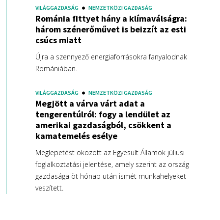
VILÁGGAZDASÁG
NEMZETKÖZI GAZDASÁG
Románia fittyet hány a klímaválságra:
három szénerőművet is beizzít az esti
csúcs miatt
Újra a szennyező energiaforrásokra fanyalodnak
Romániában.
VILÁGGAZDASÁG
NEMZETKÖZI GAZDASÁG
Megjött a várva várt adat a
tengerentúlról: fogy a lendület az
amerikai gazdaságból, csökkent a
kamatemelés esélye
Meglepetést okozott az Egyesült Államok júliusi
foglalkoztatási jelentése, amely szerint az ország
gazdasága öt hónap után ismét munkahelyeket
veszített.