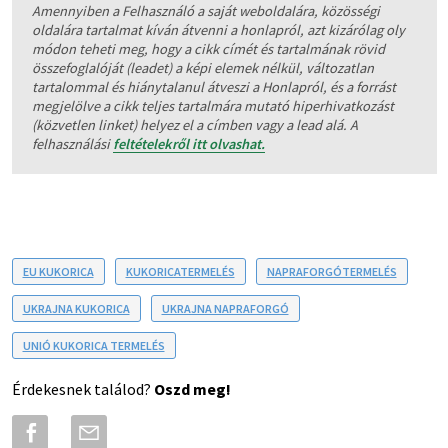
Amennyiben a Felhasználó a saját weboldalára, közösségi
oldalára tartalmat kíván átvenni a honlapról, azt kizárólag oly
módon teheti meg, hogy a cikk címét és tartalmának rövid
összefoglalóját (leadet) a képi elemek nélkül, változatlan
tartalommal és hiánytalanul átveszi a Honlapról, és a forrást
megjelölve a cikk teljes tartalmára mutató hiperhivatkozást
(közvetlen linket) helyez el a címben vagy a lead alá. A
felhasználási
feltételekről itt olvashat.
EU KUKORICA
KUKORICATERMELÉS
NAPRAFORGÓTERMELÉS
UKRAJNA KUKORICA
UKRAJNA NAPRAFORGÓ
UNIÓ KUKORICA TERMELÉS
Érdekesnek találod?
Oszd meg!