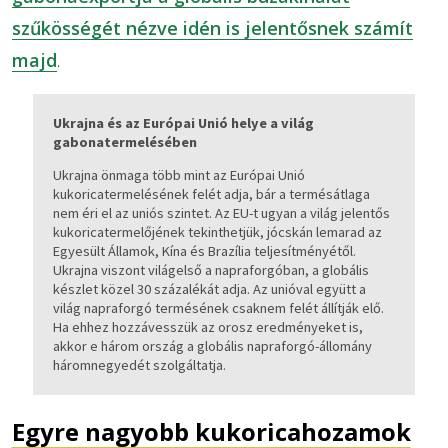
szűkösségét nézve idén is jelentősnek számít
majd
.
Ukrajna és az Európai Unió helye a világ
gabonatermelésében
Ukrajna önmaga több mint az Európai Unió
kukoricatermelésének felét adja, bár a termésátlaga
nem éri el az uniós szintet. Az EU-t ugyan a világ jelentős
kukoricatermelőjének tekinthetjük, jócskán lemarad az
Egyesült Államok, Kína és Brazília teljesítményétől.
Ukrajna viszont világelső a napraforgóban, a globális
készlet közel 30 százalékát adja. Az unióval együtt a
világ napraforgó termésének csaknem felét állítják elő.
Ha ehhez hozzávesszük az orosz eredményeket is,
akkor e három ország a globális napraforgó-állomány
háromnegyedét szolgáltatja.
Egyre nagyobb kukoricahozamok