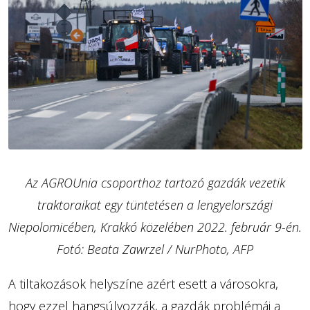
Az AGROUnia csoporthoz tartozó gazdák vezetik
traktoraikat egy tüntetésen a lengyelországi
Niepolomicében, Krakkó közelében 2022. február 9-én.
Fotó: Beata Zawrzel / NurPhoto, AFP
A tiltakozások helyszíne azért esett a városokra,
hogy ezzel hangsúlyozzák, a gazdák problémái a