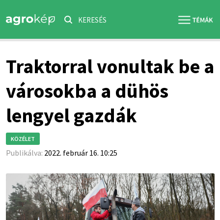
KERESÉS
Traktorral vonultak be a
városokba a dühös
lengyel gazdák
KÖZÉLET
Publikálva:
2022. február 16. 10:25