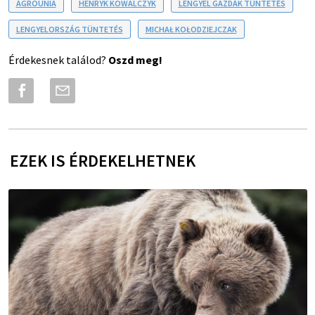
AGROUNIA
HENRYK KOWALCZYK
LENGYEL GAZDÁK TÜNTETÉS
LENGYELORSZÁG TÜNTETÉS
MICHAŁ KOŁODZIEJCZAK
Érdekesnek találod?
Oszd meg!
EZEK IS ÉRDEKELHETNEK