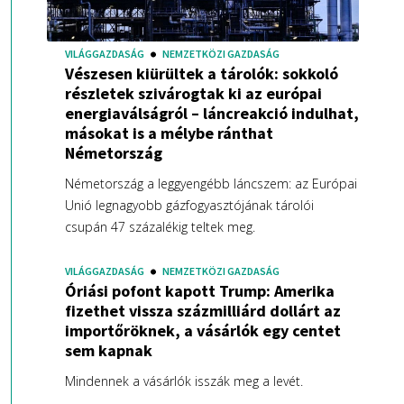
VILÁGGAZDASÁG
NEMZETKÖZI GAZDASÁG
Vészesen kiürültek a tárolók: sokkoló
részletek szivárogtak ki az európai
energiaválságról – láncreakció indulhat,
másokat is a mélybe ránthat
Németország
Németország a leggyengébb láncszem: az Európai
Unió legnagyobb gázfogyasztójának tárolói
csupán 47 százalékig teltek meg.
VILÁGGAZDASÁG
NEMZETKÖZI GAZDASÁG
Óriási pofont kapott Trump: Amerika
fizethet vissza százmilliárd dollárt az
importőröknek, a vásárlók egy centet
sem kapnak
Mindennek a vásárlók isszák meg a levét.