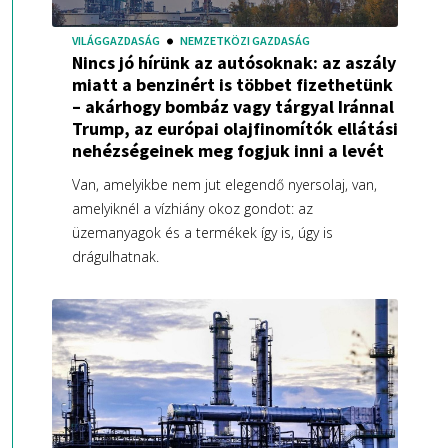
VILÁGGAZDASÁG
NEMZETKÖZI GAZDASÁG
Nincs jó hírünk az autósoknak: az aszály
miatt a benzinért is többet fizethetünk
– akárhogy bombáz vagy tárgyal Iránnal
Trump, az európai olajfinomítók ellátási
nehézségeinek meg fogjuk inni a levét
Van, amelyikbe nem jut elegendő nyersolaj, van,
amelyiknél a vízhiány okoz gondot: az
üzemanyagok és a termékek így is, úgy is
drágulhatnak.