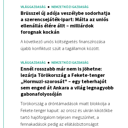
VILÁGGAZDASÁG
NEMZETKÖZI GAZDASÁG
Brüsszel új adója veszélybe sodorhatja
a szerencsejáték-ipart: Málta az uniós
ellenállás élére állt – milliárdok
forognak kockán
A következő uniós költségvetés finanszírozása
újabb konfliktust szült a tagállamok között.
VILÁGGAZDASÁG
NEMZETKÖZI GAZDASÁG
Ennél rosszabb már nem is jöhetne:
lezárja Törökország a Fekete-tenger
„Hormuzi-szorosát" – egy teherhajót
sem enged át Ankara a világ legnagyobb
gabonafolyosóján
Törökország a dróntámadások miatt blokkolja a
Fekete-tenger kapuit: az orosz és ukrán kikötőkbe
tartó hajóforgalom teljesen megszűnhet, a
fennakadások pedig az ellátásbiztonságot