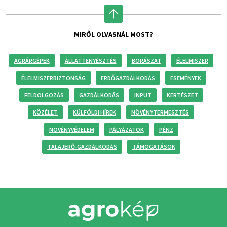
MIRŐL OLVASNÁL MOST?
AGRÁRGÉPEK
ÁLLATTENYÉSZTÉS
BORÁSZAT
ÉLELMISZER
ÉLELMISZERBIZTONSÁG
ERDŐGAZDÁLKODÁS
ESEMÉNYEK
FELDOLGOZÁS
GAZDÁLKODÁS
INPUT
KERTÉSZET
KÖZÉLET
KÜLFÖLDI HÍREK
NÖVÉNYTERMESZTÉS
NÖVÉNYVÉDELEM
PÁLYÁZATOK
PÉNZ
TALAJERŐ-GAZDÁLKODÁS
TÁMOGATÁSOK