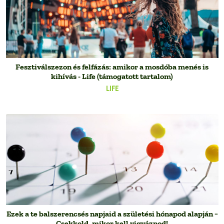
Fesztiválszezon és felfázás: amikor a mosdóba menés is
kihívás - Life (támogatott tartalom)
LIFE
Ezek a te balszerencsés napjaid a születési hónapod alapján −
Csekkold, mikor kell vigyáznod!