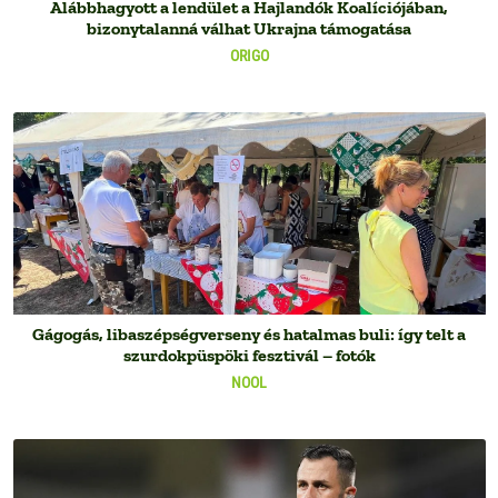
Alábbhagyott a lendület a Hajlandók Koalíciójában,
bizonytalanná válhat Ukrajna támogatása
ORIGO
Gágogás, libaszépségverseny és hatalmas buli: így telt a
szurdokpüspöki fesztivál – fotók
NOOL