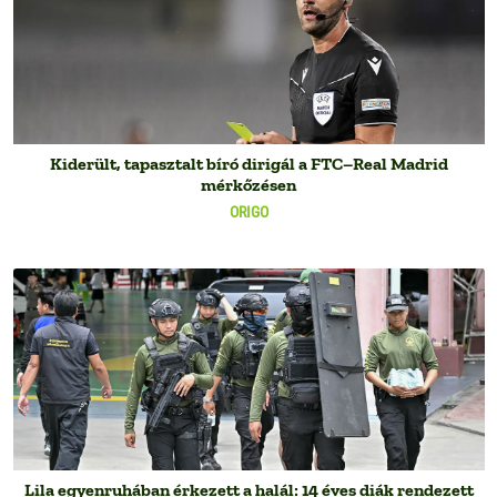
Kiderült, tapasztalt bíró dirigál a FTC–Real Madrid
mérkőzésen
ORIGO
Lila egyenruhában érkezett a halál: 14 éves diák rendezett