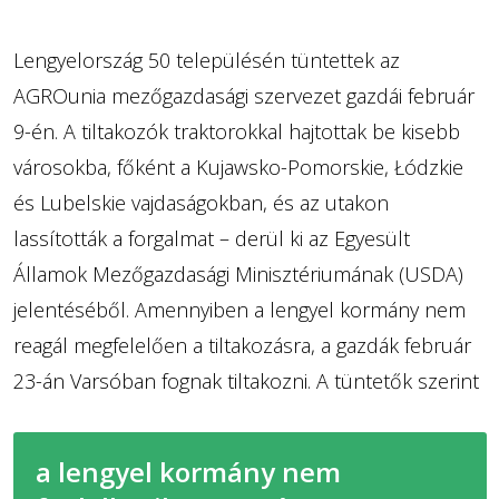
Lengyelország 50 településén tüntettek az
AGROunia mezőgazdasági szervezet gazdái február
9-én. A tiltakozók traktorokkal hajtottak be kisebb
városokba, főként a Kujawsko-Pomorskie, Łódzkie
és Lubelskie vajdaságokban, és az utakon
lassították a forgalmat – derül ki az Egyesült
Államok Mezőgazdasági Minisztériumának (USDA)
jelentéséből. Amennyiben a lengyel kormány nem
reagál megfelelően a tiltakozásra, a gazdák február
23-án Varsóban fognak tiltakozni. A tüntetők szerint
a lengyel kormány nem