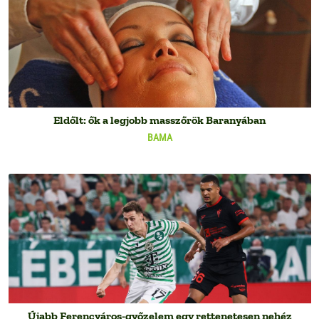
Eldőlt: ők a legjobb masszőrök Baranyában
BAMA
Újabb Ferencváros-győzelem egy rettenetesen nehéz