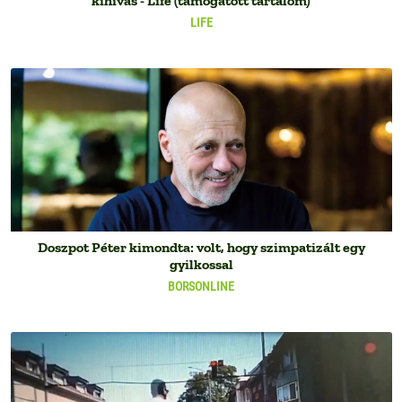
kihívás - Life (támogatott tartalom)
LIFE
Doszpot Péter kimondta: volt, hogy szimpatizált egy
gyilkossal
BORSONLINE