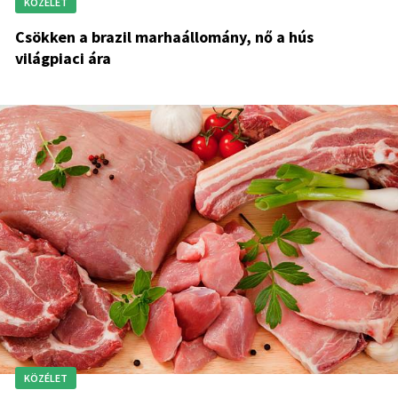
KÖZÉLET
Csökken a brazil marhaállomány, nő a hús
világpiaci ára
KÖZÉLET