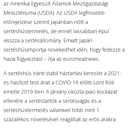
az Amerikai Egyesült Államok Mezőgazdasági
Minisztériuma (USDA). Az USDA legfrissebb
előrejelzése szerint Japánban nőtt a
sertéshústermelés, de ennél lassabban épül
visszza a sertésállomány. Emiatt Japán
sertéshúsimportja növekedhet idén, hogy fedezze a
hazai fogyasztást – írja az euromeatnews.
A sertéshús iránti stabil háztartási kereslet a 2021-
es hasított test árait a COVID-19 előtti szint fölé
emelte 2019-ben. A járvány okozta piaci kockázat
ellenére a sertéstartók a sertésvágás és a
sertéshústermelés valamivel több mint 1
százalékos növelésével reagáltak az erős árakra.