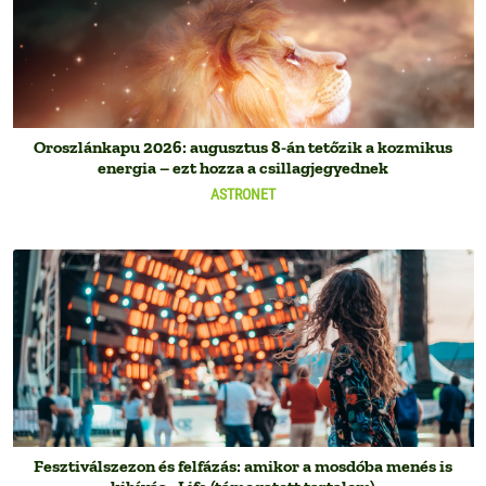
Oroszlánkapu 2026: augusztus 8-án tetőzik a kozmikus
energia – ezt hozza a csillagjegyednek
ASTRONET
Fesztiválszezon és felfázás: amikor a mosdóba menés is