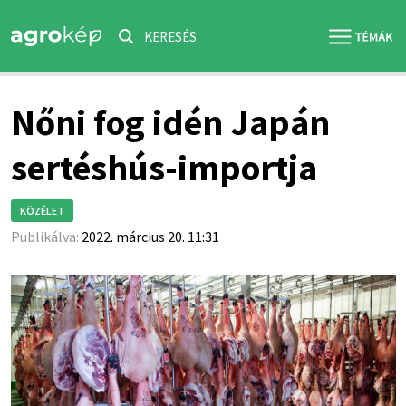
KERESÉS
Nőni fog idén Japán
sertéshús-importja
KÖZÉLET
Publikálva:
2022. március 20. 11:31