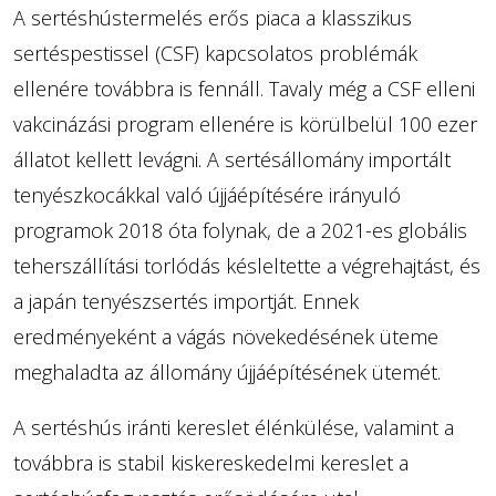
A sertéshústermelés erős piaca a klasszikus
sertéspestissel (CSF) kapcsolatos problémák
ellenére továbbra is fennáll. Tavaly még a CSF elleni
vakcinázási program ellenére is körülbelül 100 ezer
állatot kellett levágni. A sertésállomány importált
tenyészkocákkal való újjáépítésére irányuló
programok 2018 óta folynak, de a 2021-es globális
teherszállítási torlódás késleltette a végrehajtást, és
a japán tenyészsertés importját. Ennek
eredményeként a vágás növekedésének üteme
meghaladta az állomány újjáépítésének ütemét.
A sertéshús iránti kereslet élénkülése, valamint a
továbbra is stabil kiskereskedelmi kereslet a