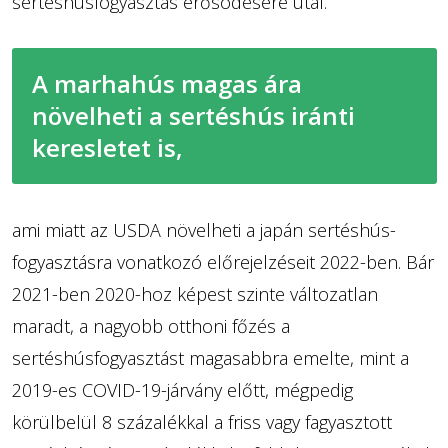
sertéshúsfogyasztás erősödésére utal.
A marhahús magas ára
növelheti a sertéshús iránti
keresletet is,
ami miatt az USDA növelheti a japán sertéshús-
fogyasztásra vonatkozó előrejelzéseit 2022-ben. Bár
2021-ben 2020-hoz képest szinte változatlan
maradt, a nagyobb otthoni főzés a
sertéshúsfogyasztást magasabbra emelte, mint a
2019-es COVID-19-járvány előtt, mégpedig
körülbelül 8 százalékkal a friss vagy fagyasztott