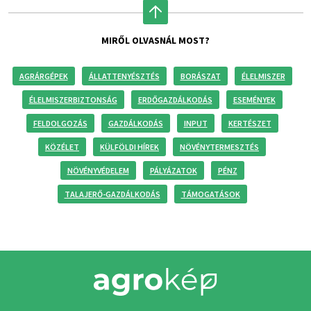
MIRŐL OLVASNÁL MOST?
AGRÁRGÉPEK
ÁLLATTENYÉSZTÉS
BORÁSZAT
ÉLELMISZER
ÉLELMISZERBIZTONSÁG
ERDŐGAZDÁLKODÁS
ESEMÉNYEK
FELDOLGOZÁS
GAZDÁLKODÁS
INPUT
KERTÉSZET
KÖZÉLET
KÜLFÖLDI HÍREK
NÖVÉNYTERMESZTÉS
NÖVÉNYVÉDELEM
PÁLYÁZATOK
PÉNZ
TALAJERŐ-GAZDÁLKODÁS
TÁMOGATÁSOK