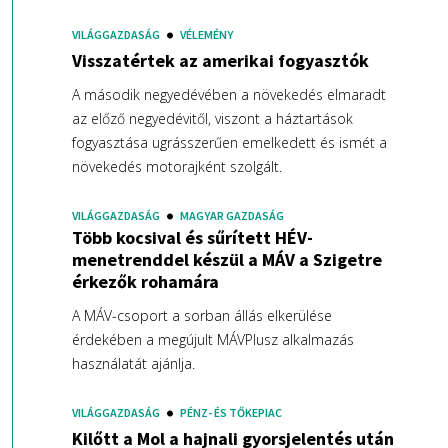
VILÁGGAZDASÁG
VÉLEMÉNY
Visszatértek az amerikai fogyasztók
A második negyedévében a növekedés elmaradt
az előző negyedévitől, viszont a háztartások
fogyasztása ugrásszerűen emelkedett és ismét a
növekedés motorajként szolgált.
VILÁGGAZDASÁG
MAGYAR GAZDASÁG
Több kocsival és sűrített HÉV-
menetrenddel készül a MÁV a Szigetre
érkezők rohamára
A MÁV-csoport a sorban állás elkerülése
érdekében a megújult MÁVPlusz alkalmazás
használatát ajánlja.
VILÁGGAZDASÁG
PÉNZ- ÉS TŐKEPIAC
Kilőtt a Mol a hajnali gyorsjelentés után