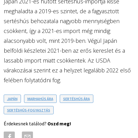
Japán 2021-es hűtött sertéshús-importja kissé
meghaladta a 2019-es szintet, de a fagyasztott
sertéshús behozatala nagyobb mennyiségben
csökkent, így a 2021-es import még mindig
alacsonyabb volt, mint 2019-ben. Végül Japán
belföldi készletei 2021-ben az erős kereslet és a
lassabb import miatt csökkentek. Az USDA
várakozásai szerint ez a helyzet legalább 2022 első
felében folytatódni fog.
JAPÁN
MARHAHÚS ÁRA
SERTÉSHÚS ÁRA
SERTÉSHÚS-FOGYASZTÁS
Érdekesnek találod?
Oszd meg!