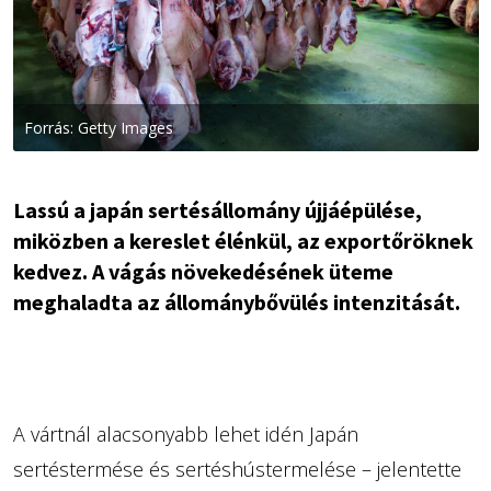
Forrás: Getty Images
Lassú a japán sertésállomány újjáépülése,
miközben a kereslet élénkül, az exportőröknek
kedvez. A vágás növekedésének üteme
meghaladta az állománybővülés intenzitását.
A vártnál alacsonyabb lehet idén Japán
sertéstermése és sertéshústermelése – jelentette