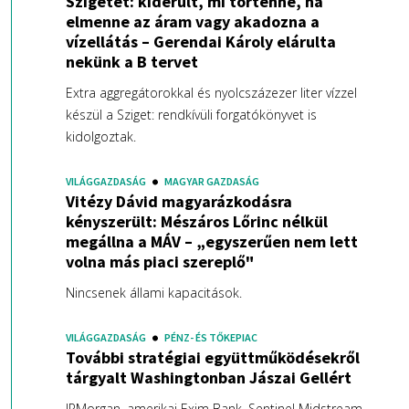
Szigetet: kiderült, mi történne, ha
elmenne az áram vagy akadozna a
vízellátás – Gerendai Károly elárulta
nekünk a B tervet
Extra aggregátorokkal és nyolcszázezer liter vízzel
készül a Sziget: rendkívüli forgatókönyvet is
kidolgoztak.
VILÁGGAZDASÁG
MAGYAR GAZDASÁG
Vitézy Dávid magyarázkodásra
kényszerült: Mészáros Lőrinc nélkül
megállna a MÁV – „egyszerűen nem lett
volna más piaci szereplő"
Nincsenek állami kapacitások.
VILÁGGAZDASÁG
PÉNZ- ÉS TŐKEPIAC
További stratégiai együttműködésekről
tárgyalt Washingtonban Jászai Gellért
JPMorgan, amerikai Exim Bank, Sentinel Midstream