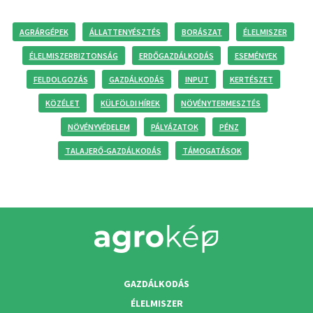
AGRÁRGÉPEK
ÁLLATTENYÉSZTÉS
BORÁSZAT
ÉLELMISZER
ÉLELMISZERBIZTONSÁG
ERDŐGAZDÁLKODÁS
ESEMÉNYEK
FELDOLGOZÁS
GAZDÁLKODÁS
INPUT
KERTÉSZET
KÖZÉLET
KÜLFÖLDI HÍREK
NÖVÉNYTERMESZTÉS
NÖVÉNYVÉDELEM
PÁLYÁZATOK
PÉNZ
TALAJERŐ-GAZDÁLKODÁS
TÁMOGATÁSOK
GAZDÁLKODÁS
ÉLELMISZER