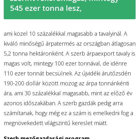
545 ezer tonna lesz,
ami közel 10 százalékkal magasabb a tavalyinál. A
kiváló minőségű árpatermés az országban átlagosan
5,2 tonna hektáronként. A szerb árpaexport tavaly is
magas volt, mintegy 100 ezer tonnával, de idénre
110 ezer tonnát becsülnek. Az újvidéki árutőzsdén
190-200 dollár között mozog az árpa tonnánkénti
ára, ami 30 százalékkal magasabb, mint az előző év
azonos időszakában. A szerb gazdák pedig arra
számítanak, hogy még ez a szám is emelkedni fog a
megnövekedett világszintű kereslet miatt.
Szerb mezőgazdasági program