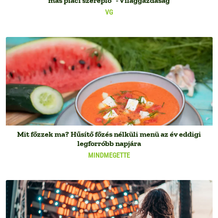
más piaci szereplő" - Világgazdaság
VG
Mit főzzek ma? Hűsítő főzés nélküli menü az év eddigi
legforróbb napjára
MINDMEGETTE