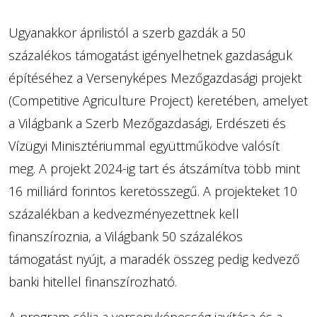
Ugyanakkor áprilistól a szerb gazdák a 50
százalékos támogatást igényelhetnek gazdaságuk
építéséhez a Versenyképes Mezőgazdasági projekt
(Competitive Agriculture Project) keretében, amelyet
a Világbank a Szerb Mezőgazdasági, Erdészeti és
Vízügyi Minisztériummal együttműködve valósít
meg. A projekt 2024-ig tart és átszámítva több mint
16 milliárd forintos keretösszegű. A projekteket 10
százalékban a kedvezményezettnek kell
finanszíroznia, a Világbank 50 százalékos
támogatást nyújt, a maradék összeg pedig kedvező
banki hitellel finanszírozható.
A program célja a versenyképesség javítása és a