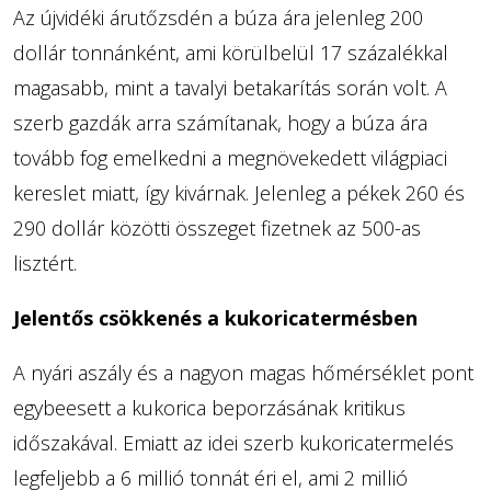
Az újvidéki árutőzsdén a búza ára jelenleg 200
dollár tonnánként, ami körülbelül 17 százalékkal
magasabb, mint a tavalyi betakarítás során volt. A
szerb gazdák arra számítanak, hogy a búza ára
tovább fog emelkedni a megnövekedett világpiaci
kereslet miatt, így kivárnak. Jelenleg a pékek 260 és
290 dollár közötti összeget fizetnek az 500-as
lisztért.
Jelentős csökkenés a kukoricatermésben
A nyári aszály és a nagyon magas hőmérséklet pont
egybeesett a kukorica beporzásának kritikus
időszakával. Emiatt az idei szerb kukoricatermelés
legfeljebb a 6 millió tonnát éri el, ami 2 millió