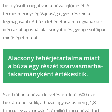
befolyásolta negatívan a búza fejlődését. A
termésmennyiség Vajdaság egyes részein a
legmagasabb. A búza fehérjetartalma ugyanakkor
idén az átlagosnál alacsonyabb és gyenge sütőipari
minőséget mutat.
Alacsony fehérjetartalma miatt
a búza egy részét szarvasmarha-
takarmányként értékesítik.
Szerbiában a búza idei vetésterületét 600 ezer
hektárra becsülik, a hazai fogyasztás pedig 1,8
tonna, így aaz ország 1,7 millió tonna búzát tud