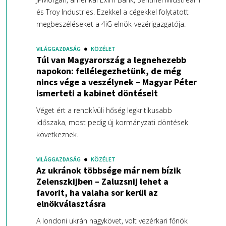
és Troy Industries. Ezekkel a cégekkel folytatott
megbeszéléseket a 4iG elnök-vezérigazgatója.
VILÁGGAZDASÁG
KÖZÉLET
Túl van Magyarország a legnehezebb
napokon: fellélegezhetünk, de még
nincs vége a veszélynek – Magyar Péter
ismerteti a kabinet döntéseit
Véget ért a rendkívüli hőség legkritikusabb
időszaka, most pedig új kormányzati döntések
következnek.
VILÁGGAZDASÁG
KÖZÉLET
Az ukránok többsége már nem bízik
Zelenszkijben – Zaluzsnij lehet a
favorit, ha valaha sor kerül az
elnökválasztásra
A londoni ukrán nagykövet, volt vezérkari főnök