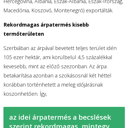
Hercegovina, Albánia, Észak-Albánia, Észak-Írország,
Macedónia, Koszovó, Montenegró) exportálták.
Rekordmagas árpatermés kisebb
termőterületen
Szerbiában az árpával bevetett teljes terület idén
105 ezer hektár, ami körülbelül 4,5 százalékkal
kevesebb, mint az előző szezonban. Az árpa
betakarítása azonban a szokásosnál két héttel
korábban történhetett a meleg időjárásnak
köszönhetően. Így,
az idei árpatermés a becslések
szerint rekordmagas, mintegy