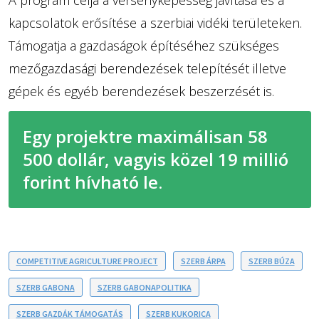
kapcsolatok erősítése a szerbiai vidéki területeken.
Támogatja a gazdaságok építéséhez szükséges
mezőgazdasági berendezések telepítését illetve
gépek és egyéb berendezések beszerzését is.
Egy projektre maximálisan 58
500 dollár, vagyis közel 19 millió
forint hívható le.
COMPETITIVE AGRICULTURE PROJECT
SZERB ÁRPA
SZERB BÚZA
SZERB GABONA
SZERB GABONAPOLITIKA
SZERB GAZDÁK TÁMOGATÁS
SZERB KUKORICA