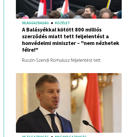
VILÁGGAZDASÁG
KÖZÉLET
A Balásyékkal kötött 800 milliós
szerződés miatt tett feljelentést a
honvédelmi miniszter – "nem nézhetek
félre!"
Ruszin-Szendi Romulusz feljelentést tett.
VILÁGGAZDASÁG
MAGYAR GAZDASÁG