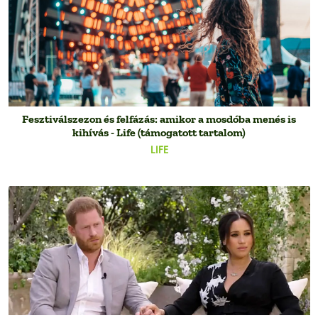
Fesztiválszezon és felfázás: amikor a mosdóba menés is
kihívás - Life (támogatott tartalom)
LIFE