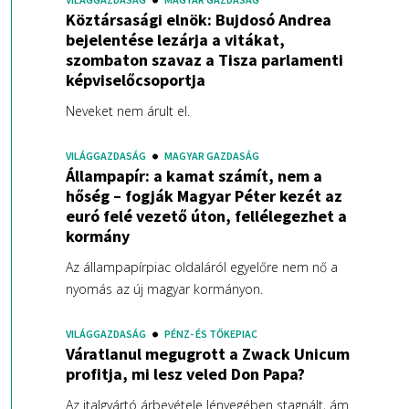
Köztársasági elnök: Bujdosó Andrea
bejelentése lezárja a vitákat,
szombaton szavaz a Tisza parlamenti
képviselőcsoportja
Neveket nem árult el.
VILÁGGAZDASÁG
MAGYAR GAZDASÁG
Állampapír: a kamat számít, nem a
hőség – fogják Magyar Péter kezét az
euró felé vezető úton, fellélegezhet a
kormány
Az állampapírpiac oldaláról egyelőre nem nő a
nyomás az új magyar kormányon.
VILÁGGAZDASÁG
PÉNZ- ÉS TŐKEPIAC
Váratlanul megugrott a Zwack Unicum
profitja, mi lesz veled Don Papa?
Az italgyártó árbevétele lényegében stagnált, ám