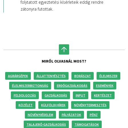
folytatott egyeztetési kísérleteik eddig rendre
zátonyra futottak.
MIRŐL OLVASNÁL MOST?
AGRÁRGÉPEK
ÁLLATTENYÉSZTÉS
BORÁSZAT
ÉLELMISZER
ÉLELMISZERBIZTONSÁG
ERDŐGAZDÁLKODÁS
ESEMÉNYEK
FELDOLGOZÁS
GAZDÁLKODÁS
INPUT
KERTÉSZET
KÖZÉLET
KÜLFÖLDI HÍREK
NÖVÉNYTERMESZTÉS
NÖVÉNYVÉDELEM
PÁLYÁZATOK
PÉNZ
TALAJERŐ-GAZDÁLKODÁS
TÁMOGATÁSOK