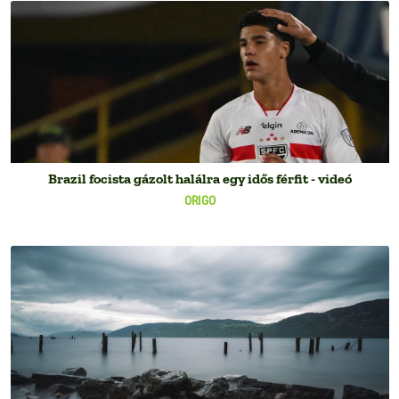
Brazil focista gázolt halálra egy idős férfit - videó
ORIGO