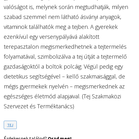
valóságot is, melynek során megtudhatják, milyen
szabad szemmel nem látható ásványi anyagok,
vitaminok találhatók meg a tejben. A gyerekek
ezenkívül egy versenypályává alakított
terepasztalon megismerkedhetnek a tejtermelés
folyamatával, szimbolizálva a tej útját a tejtermelő
gazdaságoktól a boltok polcáig. Végül pedig egy
dietetikus segítségével – kellő szakmaisággal, de
mégis gyermekek nyelvén – megismerkednek az
egészséges életmód alapjaival. (Tej Szakmaközi
Szervezet és Terméktanács)
TEJ
Érdekesnek találod?
Oszd meg!