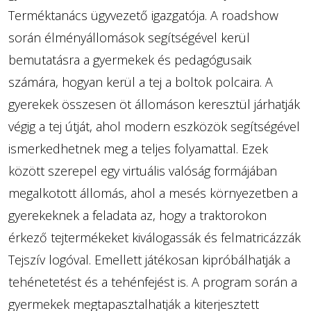
Terméktanács ügyvezető igazgatója. A roadshow
során élményállomások segítségével kerül
bemutatásra a gyermekek és pedagógusaik
számára, hogyan kerül a tej a boltok polcaira. A
gyerekek összesen öt állomáson keresztül járhatják
végig a tej útját, ahol modern eszközök segítségével
ismerkedhetnek meg a teljes folyamattal. Ezek
között szerepel egy virtuális valóság formájában
megalkotott állomás, ahol a mesés környezetben a
gyerekeknek a feladata az, hogy a traktorokon
érkező tejtermékeket kiválogassák és felmatricázzák
Tejszív logóval. Emellett játékosan kipróbálhatják a
tehénetetést és a tehénfejést is. A program során a
gyermekek megtapasztalhatják a kiterjesztett