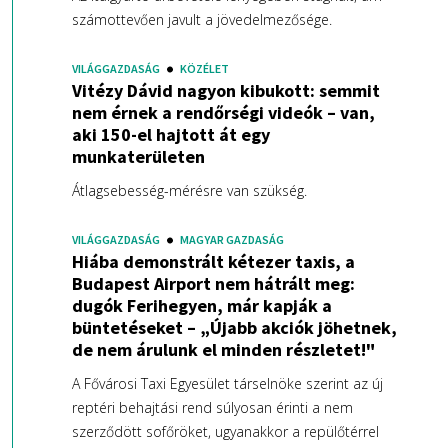
számottevően javult a jövedelmezősége.
VILÁGGAZDASÁG
KÖZÉLET
Vitézy Dávid nagyon kibukott: semmit
nem érnek a rendőrségi videók – van,
aki 150-el hajtott át egy
munkaterületen
Átlagsebesség-mérésre van szükség.
VILÁGGAZDASÁG
MAGYAR GAZDASÁG
Hiába demonstrált kétezer taxis, a
Budapest Airport nem hátrált meg:
dugók Ferihegyen, már kapják a
büntetéseket – „Újabb akciók jöhetnek,
de nem árulunk el minden részletet!"
A Fővárosi Taxi Egyesület társelnöke szerint az új
reptéri behajtási rend súlyosan érinti a nem
szerződött sofőröket, ugyanakkor a repülőtérrel