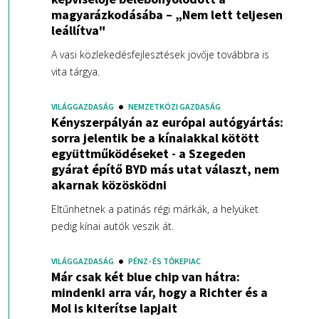
magyarázkodásába – „Nem lett teljesen
leállítva"
A vasi közlekedésfejlesztések jövője továbbra is
vita tárgya.
VILÁGGAZDASÁG
NEMZETKÖZI GAZDASÁG
Kényszerpályán az európai autógyártás:
sorra jelentik be a kínaiakkal kötött
együttműködéseket - a Szegeden
gyárat építő BYD más utat választ, nem
akarnak közösködni
Eltűnhetnek a patinás régi márkák, a helyüket
pedig kínai autók veszik át.
VILÁGGAZDASÁG
PÉNZ- ÉS TŐKEPIAC
Már csak két blue chip van hátra:
mindenki arra vár, hogy a Richter és a
Mol is kiterítse lapjait