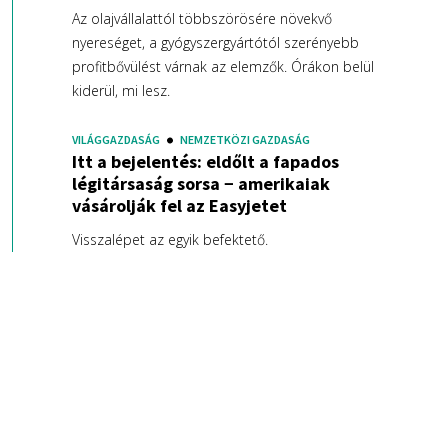
Az olajvállalattól többszörösére növekvő
nyereséget, a gyógyszergyártótól szerényebb
profitbővülést várnak az elemzők. Órákon belül
kiderül, mi lesz.
VILÁGGAZDASÁG
NEMZETKÖZI GAZDASÁG
Itt a bejelentés: eldőlt a fapados
légitársaság sorsa − amerikaiak
vásárolják fel az Easyjetet
Visszalépet az egyik befektető.