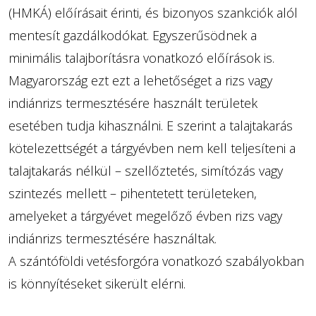
(HMKÁ) előírásait érinti, és bizonyos szankciók alól
mentesít gazdálkodókat. Egyszerűsödnek a
minimális talajborításra vonatkozó előírások is.
Magyarország ezt ezt a lehetőséget a rizs vagy
indiánrizs termesztésére használt területek
esetében tudja kihasználni. E szerint a talajtakarás
kötelezettségét a tárgyévben nem kell teljesíteni a
talajtakarás nélkül – szellőztetés, simítózás vagy
szintezés mellett – pihentetett területeken,
amelyeket a tárgyévet megelőző évben rizs vagy
indiánrizs termesztésére használtak.
A szántóföldi vetésforgóra vonatkozó szabályokban
is könnyítéseket sikerült elérni.