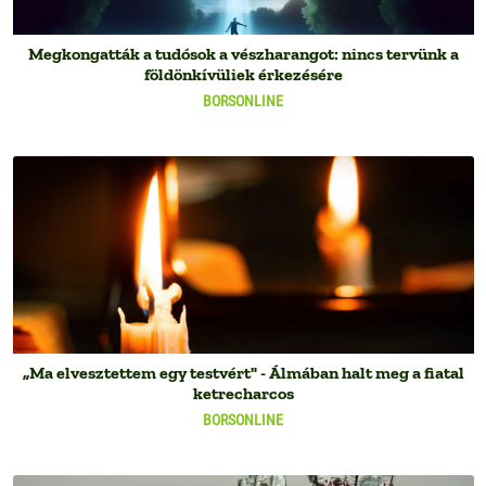
Megkongatták a tudósok a vészharangot: nincs tervünk a
földönkívüliek érkezésére
BORSONLINE
„Ma elvesztettem egy testvért" - Álmában halt meg a fiatal
ketrecharcos
BORSONLINE