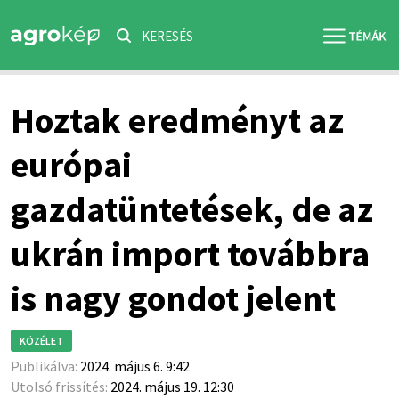
KERESÉS
Hoztak eredményt az
európai
gazdatüntetések, de az
ukrán import továbbra
is nagy gondot jelent
KÖZÉLET
Publikálva:
2024. május 6. 9:42
Utolsó frissítés:
2024. május 19. 12:30