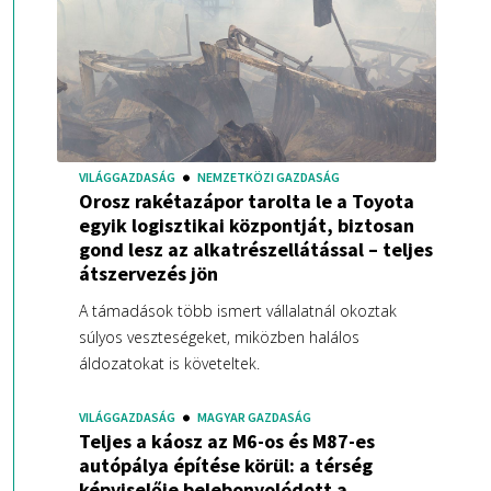
VILÁGGAZDASÁG
NEMZETKÖZI GAZDASÁG
Orosz rakétazápor tarolta le a Toyota
egyik logisztikai központját, biztosan
gond lesz az alkatrészellátással – teljes
átszervezés jön
A támadások több ismert vállalatnál okoztak
súlyos veszteségeket, miközben halálos
áldozatokat is követeltek.
VILÁGGAZDASÁG
MAGYAR GAZDASÁG
Teljes a káosz az M6-os és M87-es
autópálya építése körül: a térség
képviselője belebonyolódott a