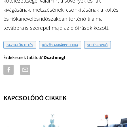
kötelezettsége, valamint a sövények és fák
kivágásának, metszésének, csonkításának a költési
és fiókanevelési időszakban történő tilalma
továbbra is szerepel majd az előírások között.
GAZDATÜNTETÉS
KÖZÖS AGRÁRPOLITIKA
VETÉSFORGÓ
Érdekesnek találod?
Oszd meg!
KAPCSOLÓDÓ CIKKEK