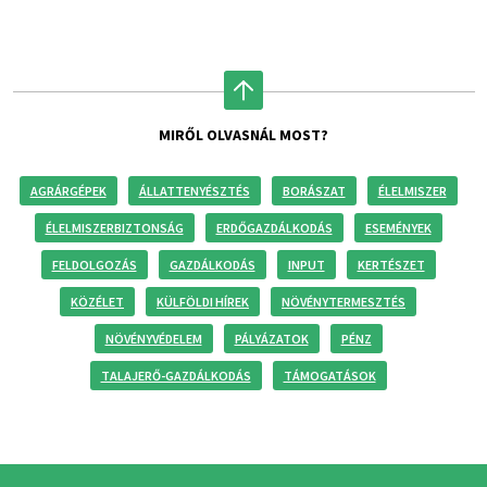
MIRŐL OLVASNÁL MOST?
AGRÁRGÉPEK
ÁLLATTENYÉSZTÉS
BORÁSZAT
ÉLELMISZER
ÉLELMISZERBIZTONSÁG
ERDŐGAZDÁLKODÁS
ESEMÉNYEK
FELDOLGOZÁS
GAZDÁLKODÁS
INPUT
KERTÉSZET
KÖZÉLET
KÜLFÖLDI HÍREK
NÖVÉNYTERMESZTÉS
NÖVÉNYVÉDELEM
PÁLYÁZATOK
PÉNZ
TALAJERŐ-GAZDÁLKODÁS
TÁMOGATÁSOK