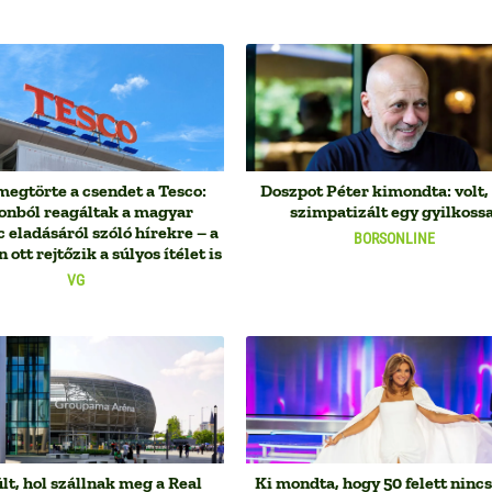
megtörte a csendet a Tesco:
Doszpot Péter kimondta: volt,
onból reagáltak a magyar
szimpatizált egy gyilkossa
c eladásáról szóló hírekre – a
BORSONLINE
 ott rejtőzik a súlyos ítélet is
VG
lt, hol szállnak meg a Real
Ki mondta, hogy 50 felett nincs