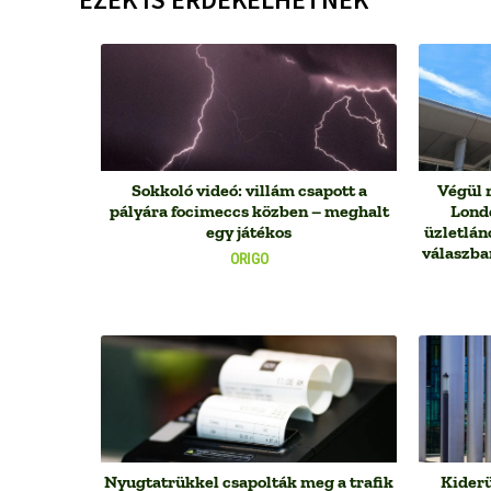
Sokkoló videó: villám csapott a
Végül 
pályára focimeccs közben – meghalt
Lond
egy játékos
üzletlán
válaszban
ORIGO
Nyugtatrükkel csapolták meg a trafik
Kiderü