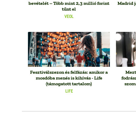
bevételét – Több mint 2,3 millió forint
Madrid j
tűnt el
VEOL
Fesztiválszezon és felfázás: amikor a
Mezte
mosdóba menés is kihívás - Life
fodrás
(támogatott tartalom)
szom
LIFE