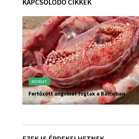
KAPCSOLÓDÓ CIKKEK
KÖZÉLET
Fertőzött angolnát fogtak a Balcsiban
EZEK IS ÉRDEKELHETNEK