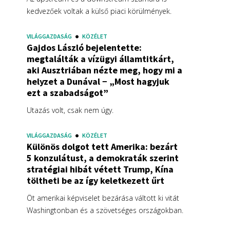
kedvezőek voltak a külső piaci körülmények.
VILÁGGAZDASÁG
KÖZÉLET
Gajdos László bejelentette:
megtalálták a vízügyi államtitkárt,
aki Ausztriában nézte meg, hogy mi a
helyzet a Dunával − „Most hagyjuk
ezt a szabadságot”
Utazás volt, csak nem úgy.
VILÁGGAZDASÁG
KÖZÉLET
Különös dolgot tett Amerika: bezárt
5 konzulátust, a demokraták szerint
stratégiai hibát vétett Trump, Kína
töltheti be az így keletkezett űrt
Öt amerikai képviselet bezárása váltott ki vitát
Washingtonban és a szövetséges országokban.