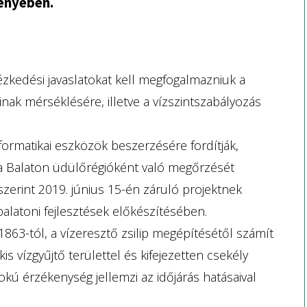
ényében.
kedési javaslatokat kell megfogalmazniuk a
inak mérséklésére, illetve a vízszintszabályozás
formatikai eszközök beszerzésére fordítják,
 a Balaton üdülőrégióként való megőrzését
 szerint 2019. június 15-én záruló projektnek
balatoni fejlesztések előkészítésében.
863-tól, a vízeresztő zsilip megépítésétől számít
is vízgyűjtő területtel és kifejezetten csekély
okú érzékenység jellemzi az időjárás hatásaival