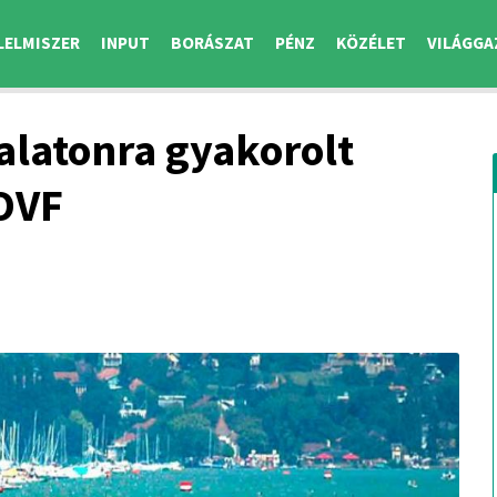
LELMISZER
INPUT
BORÁSZAT
PÉNZ
KÖZÉLET
VILÁGGA
alatonra gyakorolt
 OVF