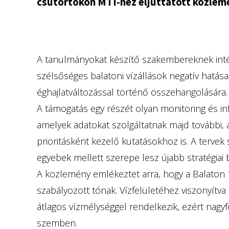
csütörtökön MTI-hez eljuttatott közlem
A tanulmányokat készítő szakembereknek intéz
szélsőséges balatoni vízállások negatív hatása
éghajlatváltozással történő összehangolására.
A támogatás egy részét olyan monitoring és in
amelyek adatokat szolgáltatnak majd további,
prioritásként kezelő kutatásokhoz is. A tervek
egyebek mellett szerepe lesz újabb stratégiai 
A közlemény emlékeztet arra, hogy a Balaton 1
szabályozott tónak. Vízfelületéhez viszonyítva k
átlagos vízmélységgel rendelkezik, ezért nagyf
szemben.