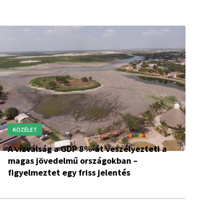
KÖZÉLET
A vízválság a GDP 8%-át veszélyezteti a
magas jövedelmű országokban –
figyelmeztet egy friss jelentés