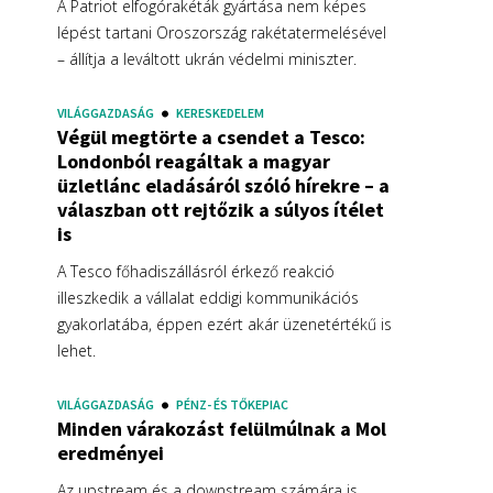
A Patriot elfogórakéták gyártása nem képes
lépést tartani Oroszország rakétatermelésével
– állítja a leváltott ukrán védelmi miniszter.
VILÁGGAZDASÁG
KERESKEDELEM
Végül megtörte a csendet a Tesco:
Londonból reagáltak a magyar
üzletlánc eladásáról szóló hírekre – a
válaszban ott rejtőzik a súlyos ítélet
is
A Tesco főhadiszállásról érkező reakció
illeszkedik a vállalat eddigi kommunikációs
gyakorlatába, éppen ezért akár üzenetértékű is
lehet.
VILÁGGAZDASÁG
PÉNZ- ÉS TŐKEPIAC
Minden várakozást felülmúlnak a Mol
eredményei
Az upstream és a downstream számára is