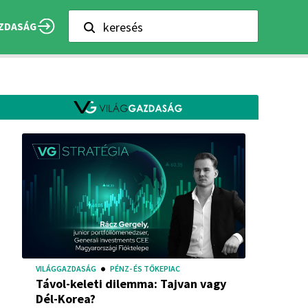
keresés
ZDASÁG
VILÁGGAZDASÁG
PÉNZ- ÉS TŐKEPIAC
Távol-keleti dilemma: Tajvan vagy
Dél-Korea?