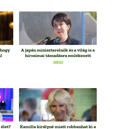
 hogy
A japán miniszterelnök és a világ is a
l
hirosimai támadásra emlékezett
ORIGO
 élet?
Kamilla királyné miatt robbanhat ki a