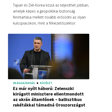
Tajvan és Dél-Korea közül az teljesíthet jobban,
amelyik képes a geopolitikai biztonság
fenntartása mellett tovább erősödni az olyan
kulcspiacokon, mint a félvezetőszektor.
VILÁGGAZDASÁG
KÖZÉLET
Ez már nyílt háború: Zelenszki
kirúgott minisztere ellentmondott
az ukrán államfőnek – ballisztikus
rakétákkal támadná Oroszországot