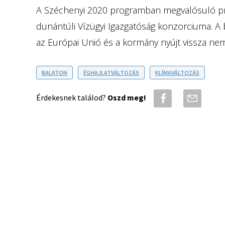
A Széchenyi 2020 programban megvalósuló pr
dunántúli Vízügyi Igazgatóság konzorciuma. A b
az Európai Unió és a kormány nyújt vissza ne
BALATON
ÉGHAJLATVÁLTOZÁS
KLÍMAVÁLTOZÁS
Érdekesnek találod?
Oszd meg!