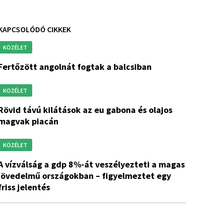
KAPCSOLÓDÓ CIKKEK
KÖZÉLET
fertőzött angolnát fogtak a balcsiban
KÖZÉLET
tások az eu gabona és olajos
magvak piacán
KÖZÉLET
8%-át veszélyezteti a magas
jövedelmű országokban – figyelmeztet egy
friss jelentés