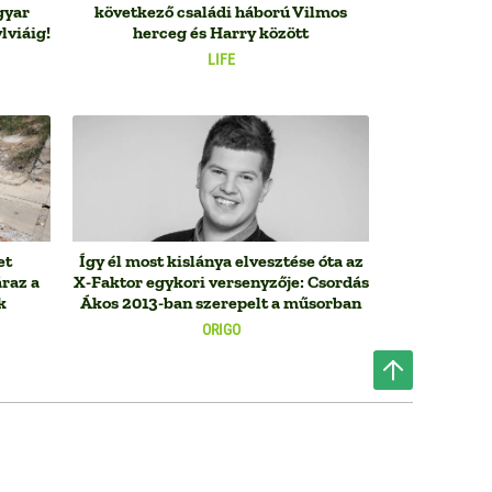
gyar
következő családi háború Vilmos
lviáig!
herceg és Harry között
LIFE
et
Így él most kislánya elvesztése óta az
raz a
X-Faktor egykori versenyzője: Csordás
k
Ákos 2013-ban szerepelt a műsorban
ORIGO