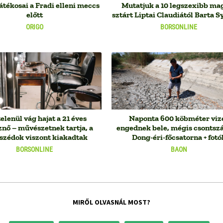
átékosai a Fradi elleni meccs
Mutatjuk a 10 legszexibb ma
előtt
sztárt Liptai Claudiától Barta Sy
ORIGO
BORSONLINE
lenül vág hajat a 21 éves
Naponta 600 köbméter viz
znő – művészetnek tartja, a
engednek bele, mégis csontszá
szédok viszont kiakadtak
Dong-éri-főcsatorna + fotó
BORSONLINE
BAON
MIRŐL OLVASNÁL MOST?