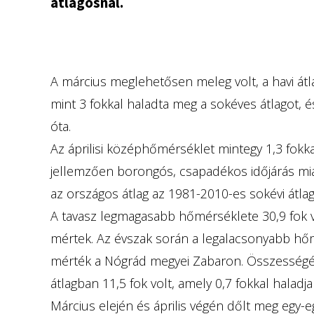
átlagosnál.
A március meglehetősen meleg volt, a havi átl
mint 3 fokkal haladta meg a sokéves átlagot, 
óta.
Az áprilisi középhőmérséklet mintegy 1,3 fokk
jellemzően borongós, csapadékos időjárás miat
az országos átlag az 1981-2010-es sokévi átlag
A tavasz legmagasabb hőmérséklete 30,9 fok 
mértek. Az évszak során a legalacsonyabb hőm
mérték a Nógrád megyei Zabaron. Összesség
átlagban 11,5 fok volt, amely 0,7 fokkal halad
Március elején és április végén dőlt meg egy-