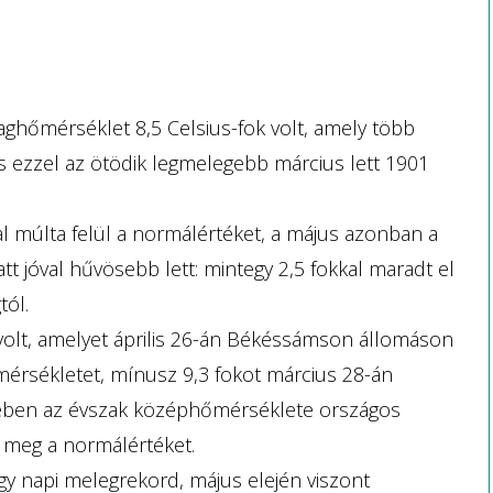
aghőmérséklet 8,5 Celsius-fok volt, amely több
és ezzel az ötödik legmelegebb március lett 1901
al múlta felül a normálértéket, a május azonban a
t jóval hűvösebb lett: mintegy 2,5 fokkal maradt el
tól.
volt, amelyet április 26-án Békéssámson állomáson
érsékletet, mínusz 9,3 fokot március 28-án
ében az évszak középhőmérséklete országos
ja meg a normálértéket.
egy napi melegrekord, május elején viszont