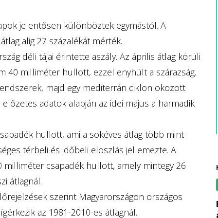
apok jelentősen különböztek egymástól. A
tlag alig 27 százalékát mérték.
szág déli tájai érintette aszály. Az április átlag körüli
40 milliméter hullott, ezzel enyhült a szárazság.
endszerek, majd egy mediterrán ciklon okozott
 előzetes adatok alapján az idei május a harmadik
sapadék hullott, ami a sokéves átlag több mint
ges térbeli és időbeli eloszlás jellemezte. A
milliméter csapadék hullott, amely mintegy 26
i átlagnál.
 előrejelzések szerint Magyarországon országos
belföldön e
gérkezik az 1981-2010-es átlagnál.