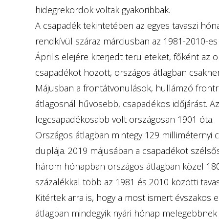
hidegrekordok voltak gyakoribbak.
A csapadék tekintetében az egyes tavaszi hón
rendkívül száraz márciusban az 1981-2010-es á
Április elejére kiterjedt területeket, főként az or
csapadékot hozott, országos átlagban csaknem 
Májusban a frontátvonulások, hullámzó frontr
átlagosnál hűvösebb, csapadékos időjárást. Az
legcsapadékosabb volt országosan 1901 óta.
Országos átlagban mintegy 129 milliméternyi c
duplája. 2019 májusában a csapadékot szélsősé
három hónapban országos átlagban közel 180 
százalékkal több az 1981 és 2010 közötti tavasz
Kitértek arra is, hogy a most ismert évszakos
átlagban mindegyik nyári hónap melegebbnek í