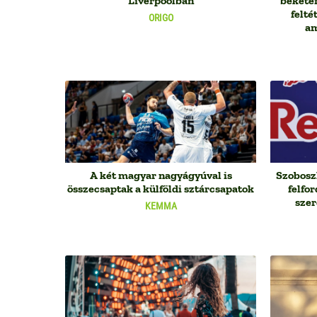
Liverpoolban
békete
feltét
ORIGO
am
A két magyar nagyágyúval is
Szobosz
összecsaptak a külföldi sztárcsapatok
felfo
szer
KEMMA