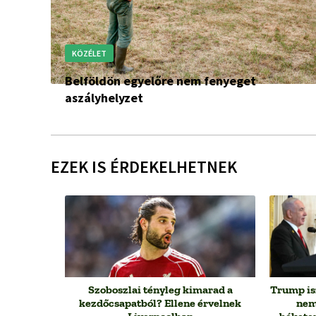
KÖZÉLET
Belföldön egyelőre nem fenyeget
aszályhelyzet
EZEK IS ÉRDEKELHETNEK
Szoboszlai tényleg kimarad a
Trump is
kezdőcsapatból? Ellene érvelnek
nem