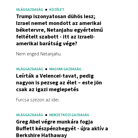
VILÁGGAZDASÁG
KÖZÉLET
Trump iszonyatosan dühös lesz;
Izrael nemet mondott az amerikai
béketervre, Netanjahu egyértelmű
feltételt szabott - itt az izraeli-
amerikai barátság vége?
Nem enged Netanjahu.
VILÁGGAZDASÁG
MAGYAR GAZDASÁG
Leírták a Velencei-tavat, pedig
nagyon is pezseg az élet – este jön
csak az igazi meglepetés
Furcsa szezon az idei.
VILÁGGAZDASÁG
NEMZETKÖZI GAZDASÁG
Greg Abel végre munkára fogja
Buffett készpénzhegyét - újra aktív a
Berkshire Hathaway