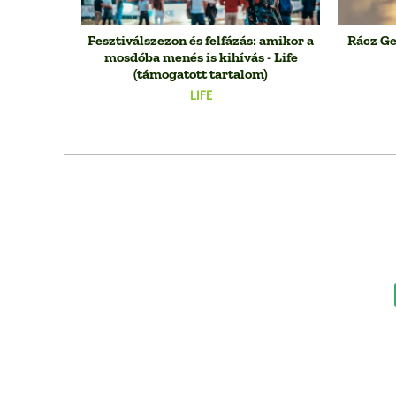
Fesztiválszezon és felfázás: amikor a
Rácz Ge
mosdóba menés is kihívás - Life
(támogatott tartalom)
LIFE