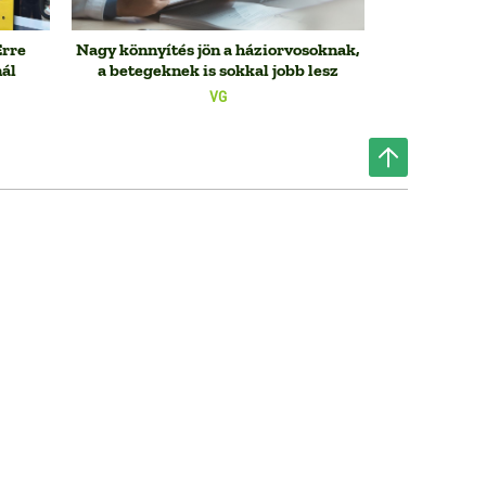
Erre
Nagy könnyítés jön a háziorvosoknak,
nál
a betegeknek is sokkal jobb lesz
VG