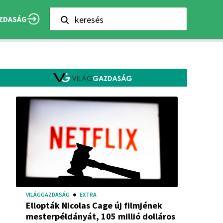
keresés
ZDASÁG
VILÁGGAZDASÁG
EXTRA
Ellopták Nicolas Cage új filmjének
mesterpéldányát, 105 millió dolláros