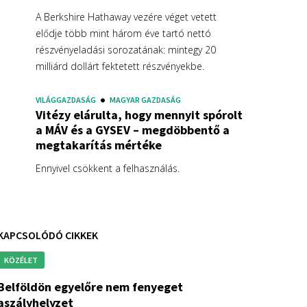
A Berkshire Hathaway vezére véget vetett
elődje több mint három éve tartó nettó
részvényeladási sorozatának: mintegy 20
milliárd dollárt fektetett részvényekbe.
VILÁGGAZDASÁG
MAGYAR GAZDASÁG
Vitézy elárulta, hogy mennyit spórolt
a MÁV és a GYSEV – megdöbbentő a
megtakarítás mértéke
Ennyivel csökkent a felhasználás.
KAPCSOLÓDÓ CIKKEK
KÖZÉLET
gyelőre nem fenyeget
aszályhelyzet