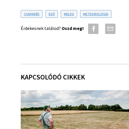
CSAPADÉK
ESŐ
MELEG
METEOROLÓGIA
Érdekesnek találod?
Oszd meg!
KAPCSOLÓDÓ CIKKEK