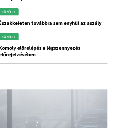
KÖZÉLET
északkeleten továbbra sem enyhül az aszály
KÖZÉLET
lépés a légszennyezés
előrejelzésében