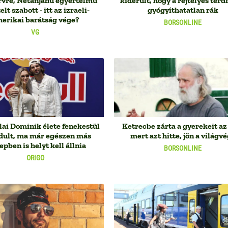
rvre, Netanjahu egyértelmű
kiderült, hogy a rejtélyes térd
elt szabott - itt az izraeli-
gyógyíthatatlan rák
erikai barátság vége?
BORSONLINE
VG
lai Dominik élete fenekestül
Ketrecbe zárta a gyerekeit az
rdult, ma már egészen más
mert azt hitte, jön a világv
epben is helyt kell állnia
BORSONLINE
ORIGO