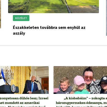
KÖZÉLET
Északkeleten továbbra sem enyhül az
aszály
zonyatosan dühös lesz; Izrael
„A kisbabáim” – zokogta 
et mondott az amerikai
háromgyermekes édesanya, m