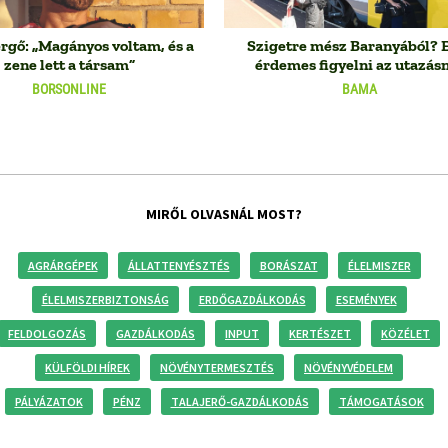
rgő: „Magányos voltam, és a
Szigetre mész Baranyából? 
zene lett a társam”
érdemes figyelni az utazás
BORSONLINE
BAMA
MIRŐL OLVASNÁL MOST?
AGRÁRGÉPEK
ÁLLATTENYÉSZTÉS
BORÁSZAT
ÉLELMISZER
ÉLELMISZERBIZTONSÁG
ERDŐGAZDÁLKODÁS
ESEMÉNYEK
FELDOLGOZÁS
GAZDÁLKODÁS
INPUT
KERTÉSZET
KÖZÉLET
KÜLFÖLDI HÍREK
NÖVÉNYTERMESZTÉS
NÖVÉNYVÉDELEM
PÁLYÁZATOK
PÉNZ
TALAJERŐ-GAZDÁLKODÁS
TÁMOGATÁSOK