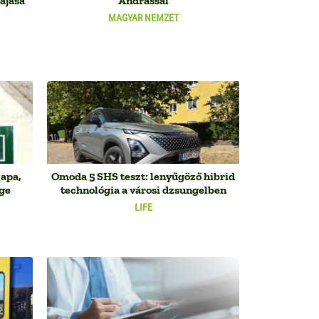
fájása
Andrással
MAGYAR NEMZET
 apa,
Omoda 5 SHS teszt: lenyűgöző hibrid
ége
technológia a városi dzsungelben
LIFE