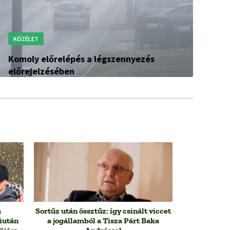
KÖZÉLET
Komoly előrelépés a légszennyezés
előrejelzésében
a
Sortűz után össztűz: így csinált viccet
iután
a jogállamból a Tisza Párt Baka