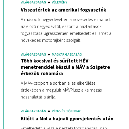
VILÁGGAZDASÁG
VÉLEMÉNY
Visszatértek az amerikai fogyasztók
A második negyedévében a növekedés elmaradt
az előző negyedévitől, viszont a háztartások
fogyasztása ugrásszerűen emelkedett és ismét a
növekedés motorajként szolgált.
VILÁGGAZDASÁG
MAGYAR GAZDASÁG
Több kocsival és sűrített HÉV-
menetrenddel készül a MÁV a Szigetre
érkezők rohamára
A MÁV-csoport a sorban állás elkerülése
érdekében a megújult MÁVPlusz alkalmazás
használatát ajánlja.
VILÁGGAZDASÁG
PÉNZ- ÉS TŐKEPIAC
Kilőtt a Mol a hajnali gyorsjelentés után
Emelkedett a BUX a pénteki tőzsdenyitás után.