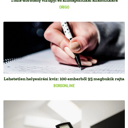
Tisza-kormány vízügyi és klímapolitikai államtitkára
ORIGO
Lehetetlen helyesírási kvíz: 100 emberből 95 megbukik rajta
BORSONLINE