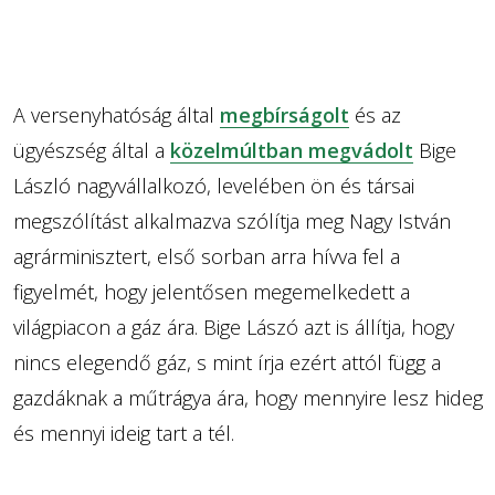
A versenyhatóság által
megbírságolt
és az
ügyészség által a
közelmúltban megvádolt
Bige
László nagyvállalkozó, levelében ön és társai
megszólítást alkalmazva szólítja meg Nagy István
agrárminisztert, első sorban arra hívva fel a
figyelmét, hogy jelentősen megemelkedett a
világpiacon a gáz ára. Bige Lászó azt is állítja, hogy
nincs elegendő gáz, s mint írja ezért attól függ a
gazdáknak a műtrágya ára, hogy mennyire lesz hideg
és mennyi ideig tart a tél.