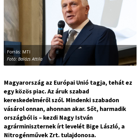
Forrás: MTI
Fotó: Balázs Attila
Magyarország az Európai Unió tagja, tehát ez
egy közös piac. Az áruk szabad
kereskedelméről szól. Mindenki szabadon
vásárol onnan, ahonnan akar. Sőt, harmadik
országból is – kezdi Nagy István
agrárminiszternek írt levelét Bige László, a
Nitrogénművek Zrt. tulajdonosa.