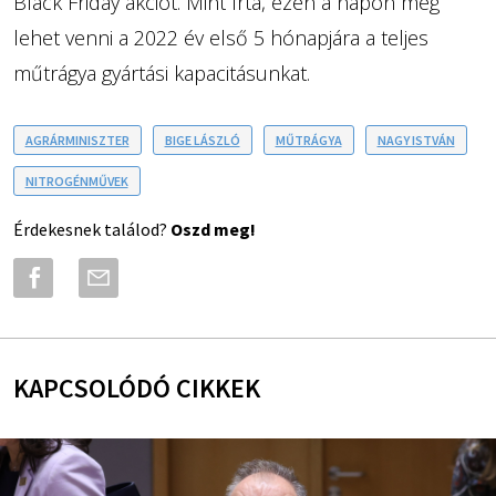
Black Friday akciót. Mint írta, ezen a napon meg
lehet venni a 2022 év első 5 hónapjára a teljes
műtrágya gyártási kapacitásunkat.
AGRÁRMINISZTER
BIGE LÁSZLÓ
MŰTRÁGYA
NAGY ISTVÁN
NITROGÉNMŰVEK
Érdekesnek találod?
Oszd meg!
KAPCSOLÓDÓ CIKKEK