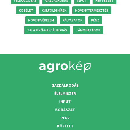
FELDOLGOZÁS
GAZDÁLKODÁS
INPUT
KERTÉSZET
KÖZÉLET
KÜLFÖLDI HÍREK
NÖVÉNYTERMESZTÉS
NÖVÉNYVÉDELEM
PÁLYÁZATOK
PÉNZ
TALAJERŐ-GAZDÁLKODÁS
TÁMOGATÁSOK
GAZDÁLKODÁS
ÉLELMISZER
INPUT
BORÁSZAT
PÉNZ
KÖZÉLET