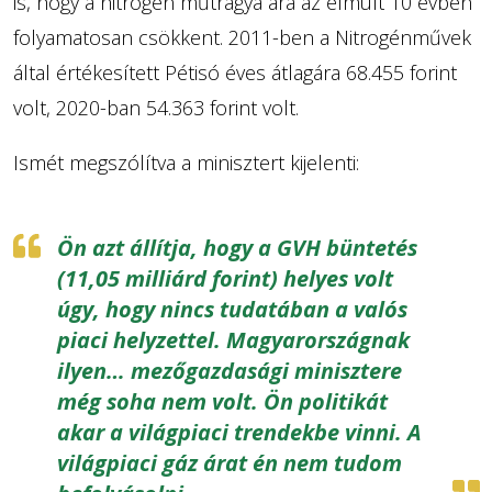
is, hogy a nitrogén műtrágya ára az elmúlt 10 évben
folyamatosan csökkent. 2011-ben a Nitrogénművek
által értékesített Pétisó éves átlagára 68.455 forint
volt, 2020-ban 54.363 forint volt.
Ismét megszólítva a minisztert kijelenti:
Ön azt állítja, hogy a GVH büntetés
(11,05 milliárd forint) helyes volt
úgy, hogy nincs tudatában a valós
piaci helyzettel. Magyarországnak
ilyen… mezőgazdasági minisztere
még soha nem volt. Ön politikát
akar a világpiaci trendekbe vinni. A
világpiaci gáz árat én nem tudom